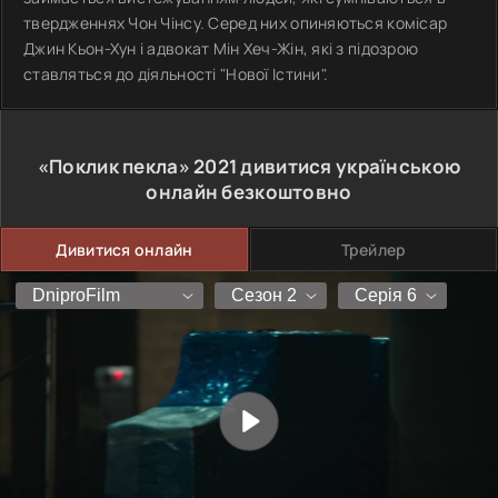
твердженнях Чон Чінсу. Серед них опиняються комісар
Джин Кьон-Хун і адвокат Мін Хеч-Жін, які з підозрою
ставляться до діяльності "Нової Істини".
«Поклик пекла»
2021
дивитися українською
онлайн безкоштовно
Дивитися онлайн
Трейлер