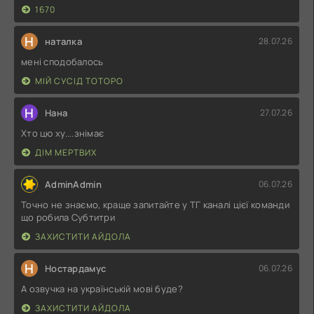
1670
Н
наталка
28.07.26
мені сподобалось
МІЙ СУСІД ТОТОРО
Н
Нана
27.07.26
Хто цю ху....знімає
ДІМ МЕРТВИХ
AdminAdmin
06.07.26
Точно не знаємо, краще запитайте у ТГ каналі цієї команди
що робила Субтитри
ЗАХИСТИТИ АЙДОЛА
Н
Ностардамус
06.07.26
А озвучка на українській мові буде?
ЗАХИСТИТИ АЙДОЛА