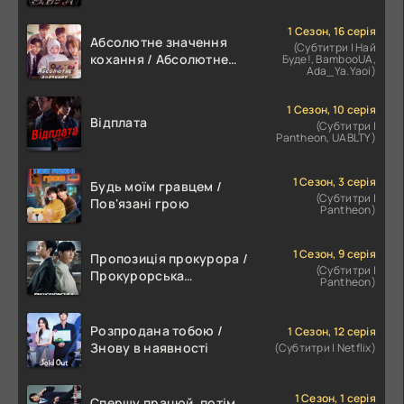
1 Сезон, 16 серія
Абсолютне значення
(Субтитри | Най
кохання / Абсолютне
Буде!, BambooUA,
Ada_Ya.Yaoi)
значення романтики
1 Сезон, 10 серія
Відплата
(Субтитри |
Pantheon, UABLTY)
1 Сезон, 3 серія
Будь моїм гравцем /
(Субтитри |
Пов'язані грою
Pantheon)
1 Сезон, 9 серія
Пропозиція прокурора /
(Субтитри |
Прокурорська
Pantheon)
пропозиція
Розпродана тобою /
1 Сезон, 12 серія
Знову в наявності
(Субтитри | Netflix)
1 Сезон, 1 серія
Спершу працюй, потім