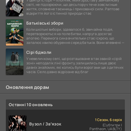
У центрі історії — хлопчик, який зростав у звичайному
світі, не підозрюючи, що десь поруч тече зовсім інше
життя, сповнене таємниць і прихованої сили. Раптове
відкриття його істинної природи стає
Батьківські збори
Коли шкільні вибори, здавалося б, звичайна подія,
перетворюються на поле битви, напруга досягає
апогею. Перемога сина вчительки стає іскрою, що
запалює хвилю обурення серед батьків. Вони впевнені —
Сірі бджоли
У невеличкому селі, що розташоване в так званій «сірій
зоні» неподалік лінії фронту, залишились лише двоє
давніх знайомих, які колись були ворогами ще з дитячих
часів. Село давно відрізане від благ
Оновлення дорам
Останні 10 оновлень
1 Сезон, 6 серія
Вузол / Звʼязок
(Субтитри |
Pantheon, UABLTY)