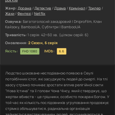
рок Кім
Жанр:
Дорама
/
Детектив
/
Драма
/
Кримінал
/
Трилер
/
Жахи
/
Фентезі
/
Netflix
Озвучка:
Багатоголосий закадровий | DniproFilm, Клан
Кайзоку, BambooUA, Субтитри | BambooUA
Тривалість:
1 серія: 42÷60 хв. (цілком серій: 6)
Оновлення:
2 Сезон, 6 серія
Якість:
IMDb:
FHD 1080
6.6
Людство шоковане несподіваною появою в Сеулі
потойбічних істот, які засуджують людей до смерті. На тлі
хаосу стрімко починає зростати вплив релігійної секти
"Нова Істина" та її голови Чона Чінсу, який стверджує, що
жертви вбивств - це грішники, особисто покарані Богом. У
той час як кількість послідовників угруповання продовжує
стрімко збільшуватися, радикальна організація
займається вистежуванням людей, які сумніваються в