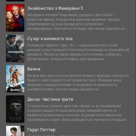
Знайомство з Факерами 3
Молодий чоловік Генрі виріс у родині, де спокій —
рідкісне явище, а будь-яке важливе рішення швидко
перетворюється на привід для суперечок і
непорозумінь. Коли він оголошує про намір одружитися,
це
Сузір’я великого пса
Головний герой історії, Хіг, — цивільний пілот, який
мешкає у постапокаліптичному Колорадо на занедбаній
авіабазі. Разом зі своїм вірним супутником, собакою
Джаспером, та буркотливим, але відданим
Ваяна
Моана відгукується на заклик океану і вирішує покинути
береги свого рідного острова Мотунуї. Вперше вона
вирушає у відкрите море у супроводі знаменитого
напівбога Мауї. На них чекає незабутня
Дюна: Частина третя
У галактиці стрімко зростає напруга: встановлений
порядок дедалі більше викликає невдоволення, а
навколо імператора починає згущуватися павутина
прихованих інтриг. Йому доводиться тримати ситуацію
Гаррі Поттер