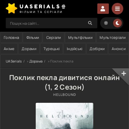
UASERIALS🍿
ФІЛЬМИ ТА СЕРІАЛИ
Головна
Фільми
Серіали
Мультфільми
Мультсеріали
Аніме
Дорами
Турецькі
Індійські
Добірки
Анонси
UASerials
»
Дорама
» Поклик пекла
Поклик пекла дивитися онлайн
(1, 2 Сезон)
HELLBOUND