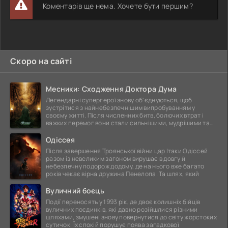
Коментарів ще нема. Хочете бути першим?
Скоро на сайті
Месники: Сходження Доктора Дума
Легендарні супергерої знову об'єднуються, щоб
зустрітися з найнебезпечнішим випробуванням у
своєму житті. Після численних битв, болючих втрат і
важких перемог вони стали сильнішими, мудрішими та
ще
Одіссея
Після завершення Троянської війни цар Ітаки Одіссей
разом із невеликим загоном вирушає в довгу й
небезпечну подорож додому, де на нього вже багато
років чекає вірна дружина Пенелопа. Та шлях, який
Вуличний боєць
Події переносять у 1993 рік, де двоє колишніх бійців
вуличних поєдинків, які давно розійшлися різними
шляхами, змушені знову повернутися до світу жорстоких
сутичок. Їх спокій порушує поява загадкової