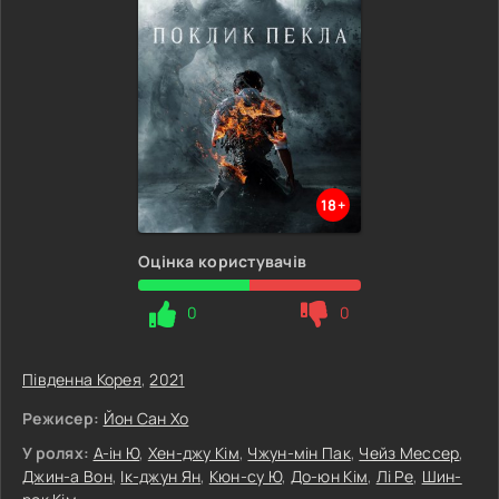
18+
Оцінка користувачів
0
0
Південна Корея
,
2021
Режисер:
Йон Сан Хо
У ролях:
А-ін Ю
,
Хен-джу Кім
,
Чжун-мін Пак
,
Чейз Мессер
,
Джин-а Вон
,
Ік-джун Ян
,
Кюн-су Ю
,
До-юн Кім
,
Лі Ре
,
Шин-