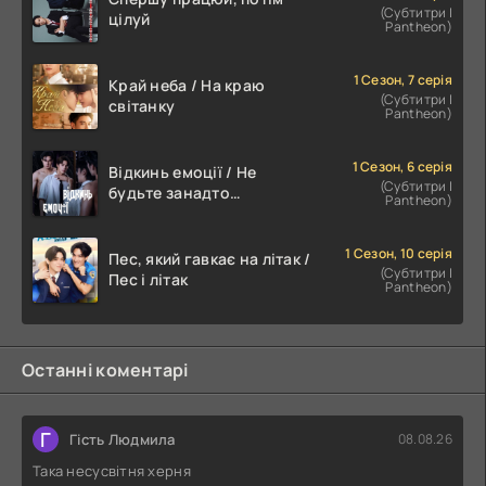
(Субтитри |
цілуй
Pantheon)
1 Сезон, 7 серія
Край неба / На краю
(Субтитри |
світанку
Pantheon)
1 Сезон, 6 серія
Відкинь емоції / Не
(Субтитри |
будьте занадто
Pantheon)
емоційними
1 Сезон, 10 серія
Пес, який гавкає на літак /
(Субтитри |
Пес і літак
Pantheon)
Останні коментарі
Г
Гість Людмила
08.08.26
Така несусвітня херня