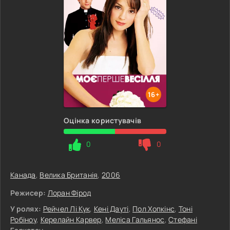
16+
Оцінка користувачів
0
0
Канада
,
Велика Британія
,
2006
Режисер:
Лоран Фірод
У ролях:
Рейчел Лі Кук
,
Кені Дауті
,
Пол Хопкінс
,
Тоні
Робіноу
,
Керелайн Карвер
,
Меліса Гальянос
,
Стефані