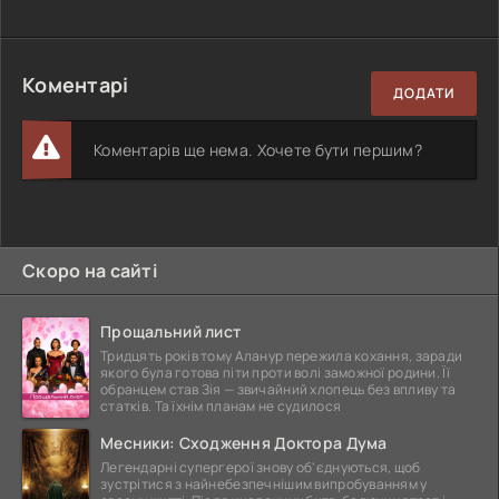
Коментарі
ДОДАТИ
Коментарів ще нема. Хочете бути першим?
Скоро на сайті
Прощальний лист
Тридцять років тому Аланур пережила кохання, заради
якого була готова піти проти волі заможної родини. Її
обранцем став Зія — звичайний хлопець без впливу та
статків. Та їхнім планам не судилося
Месники: Сходження Доктора Дума
Легендарні супергерої знову об'єднуються, щоб
зустрітися з найнебезпечнішим випробуванням у