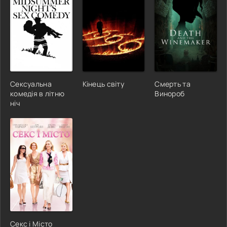
Сексуальна
Кінець світу
Смерть та
комедія в літню
Винороб
ніч
Секс і Місто