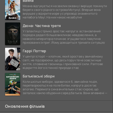
Ваяна
Моана відгукується на заклик океану і вирішує покинути
береги свого рідного острова Мотунуї. Вперше вона
вирушає у відкрите море у супроводі знаменитого
напівбога Мауї. На них чекає незабутня
Дюна: Частина третя
У галактиці стрімко зростає напруга: встановлений
порядок дедалі більше викликає невдоволення, а
навколо імператора починає згущуватися павутина
прихованих інтриг. Йому доводиться тримати ситуацію
Гаррі Поттер
У центрі історії — хлопчик, який зростав у звичайному
світі, не підозрюючи, що десь поруч тече зовсім інше
життя, сповнене таємниць і прихованої сили. Раптове
відкриття його істинної природи стає
Батьківські збори
Коли шкільні вибори, здавалося б, звичайна подія,
перетворюються на поле битви, напруга досягає
апогею. Перемога сина вчительки стає іскрою, що
запалює хвилю обурення серед батьків. Вони впевнені —
Оновлення фільмів