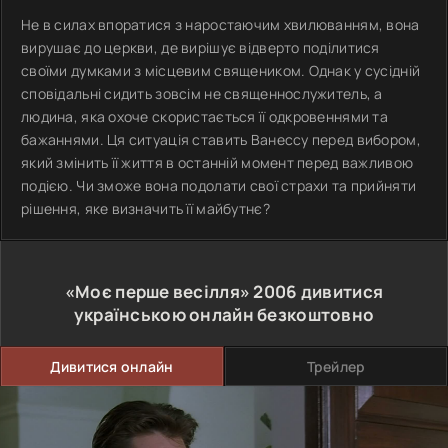
Не в силах впоратися з наростаючим хвилюванням, вона
вирушає до церкви, де вирішує відверто поділитися
своїми думками з місцевим священиком. Однак у сусідній
сповідальні сидить зовсім не священнослужитель, а
людина, яка охоче скористається її одкровеннями та
бажаннями. Ця ситуація ставить Ванессу перед вибором,
який змінить її життя в останній момент перед важливою
подією. Чи зможе вона подолати свої страхи та прийняти
рішення, яке визначить її майбутнє?
«Моє перше весілля»
2006
дивитися
українською онлайн безкоштовно
Дивитися онлайн
Трейлер