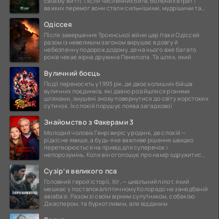
своєму житті. Після численних битв, болючих втрат і
важких перемог вони стали сильнішими, мудрішими та
ще
Одіссея
Після завершення Троянської війни цар Ітаки Одіссей
разом із невеликим загоном вирушає в довгу й
небезпечну подорож додому, де на нього вже багато
років чекає вірна дружина Пенелопа. Та шлях, який
Вуличний боєць
Події переносять у 1993 рік, де двоє колишніх бійців
вуличних поєдинків, які давно розійшлися різними
шляхами, змушені знову повернутися до світу жорстоких
сутичок. Їх спокій порушує поява загадкової
Знайомство з Факерами 3
Молодий чоловік Генрі виріс у родині, де спокій —
рідкісне явище, а будь-яке важливе рішення швидко
перетворюється на привід для суперечок і
непорозумінь. Коли він оголошує про намір одружитися,
це
Сузір’я великого пса
Головний герой історії, Хіг, — цивільний пілот, який
мешкає у постапокаліптичному Колорадо на занедбаній
авіабазі. Разом зі своїм вірним супутником, собакою
Джаспером, та буркотливим, але відданим