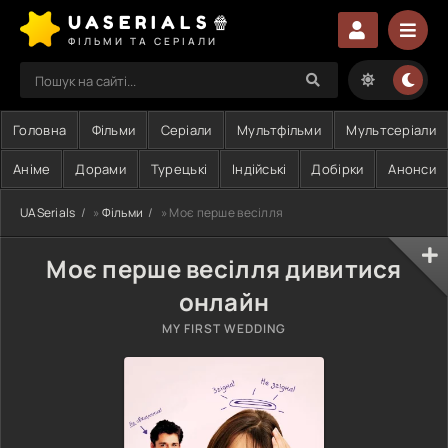
UASERIALS🍿
ФІЛЬМИ ТА СЕРІАЛИ
Головна
Фільми
Серіали
Мультфільми
Мультсеріали
Аніме
Дорами
Турецькі
Індійські
Добірки
Анонси
UASerials
»
Фільми
» Моє перше весілля
Моє перше весілля дивитися
онлайн
MY FIRST WEDDING