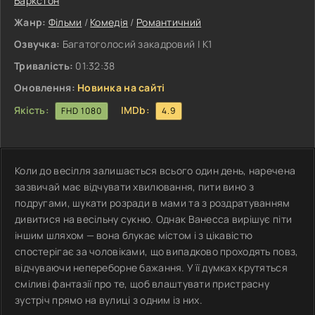
Баркстон
Жанр:
Фільми
/
Комедія
/
Романтичний
Озвучка:
Багатоголосий закадровий | К1
Тривалість:
01:32:38
Оновлення:
Новинка на сайті
Якість:
IMDb:
FHD 1080
4.9
Коли до весілля залишається всього один день, наречена
зазвичай має відчувати хвилювання, пити вино з
подругами, шукати розради в мами та з роздратуванням
дивитися на весільну сукню. Однак Ванесса вирішує піти
іншим шляхом — вона блукає містом і з цікавістю
спостерігає за чоловіками, що випадково проходять повз,
відчуваючи непереборне бажання. У її думках крутяться
сміливі фантазії про те, щоб влаштувати пристрасну
зустріч прямо на вулиці з одним із них.