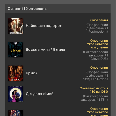
Останні 10 оновлень
Оновлення
(Професійний
Найдовша подорож
дубльований |
Postmodern)
Оновлення
Українського
озвучення
Восьма миля / 8 миля
(Багатоголосий
закадровий |
CloverDUB)
Оновлення
(Професійний
Крик 7
дубльований |
студія Le Doyen)
Оновлено якість з
480 на 1080
Дім двох сімей
(Багатоголосий
закадровий | ТВ-І)
Оновлення
Українського
озвучення