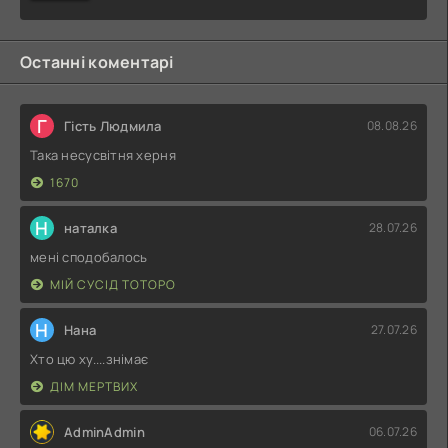
Останні коментарі
Г
Гість Людмила
08.08.26
Така несусвітня херня
1670
Н
наталка
28.07.26
мені сподобалось
МІЙ СУСІД ТОТОРО
Н
Нана
27.07.26
Хто цю ху....знімає
ДІМ МЕРТВИХ
AdminAdmin
06.07.26