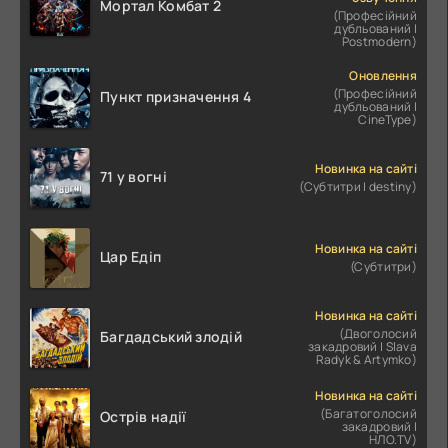
Мортал Комбат 2
(Професійний
дубльований |
Postmodern)
Оновлення
(Професійний
Пункт призначення 4
дубльований |
CineType)
Новинка на сайті
71 у вогні
(Субтитри | destiny)
Новинка на сайті
Цар Едіп
(Субтитри)
Новинка на сайті
(Двоголосий
Багдадський злодій
закадровий | Slava
Radyk & Artymko)
Новинка на сайті
(Багатоголосий
Острів надії
закадровий |
НЛО.TV)