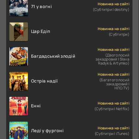
Новинка на сайті
71 у вогні
(Субтитри | destiny)
Новинка на сайті
Цар Едіп
(Субтитри)
Новинка на сайті
(Двоголосий
Багдадський злодій
закадровий | Slava
Radyk & Artymko)
Новинка на сайті
(Багатоголосий
Острів надії
закадровий |
НЛО.TV)
Новинка на сайті
Енні
(Субтитри | Netflix)
Новинка на сайті
Леді у фургоні
(Субтитри | iTunes)