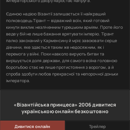
імператорського двору наростає напруга.
Єдиною надією Візантії залишається її найкращий
полководець Тірант — відважний воїн, який готовий
кинути виклик незліченним турецьким арміям. Проте його
веде у бій не лише бажання врятувати імперію. Тірант
палко закоханий у Карменсину й мріє завоювати серце
дівчини, яке здається таким же недосяжним, як і
перемога у війні. Поки навколо вирують битви та
вирішується доля держави, для самого воїна головною
боротьбою стає не лише протистояння з ворогом, а й
спроба здобути любов прекрасної та непорочної доньки
імператора.
«Візантійська принцеса»
2006
дивитися
українською онлайн безкоштовно
Дивитися онлайн
Трейлер