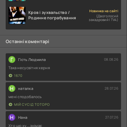
Новинка на сайті
Кров і зухвальство /
(Двоголосий
Родинне пограбування
закадровий | TV4)
Останні коментарі
Г
Гість Людмила
08.08.26
Така несусвітня херня
1670
Н
наталка
28.07.26
мені сподобалось
МІЙ СУСІД ТОТОРО
Н
Нана
27.07.26
Хто цю ху....знімає