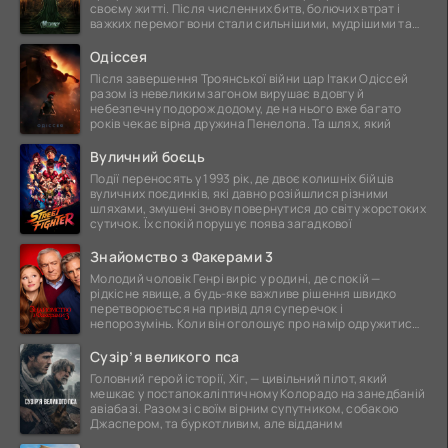
своєму житті. Після численних битв, болючих втрат і
важких перемог вони стали сильнішими, мудрішими та
ще
Одіссея
Після завершення Троянської війни цар Ітаки Одіссей
разом із невеликим загоном вирушає в довгу й
небезпечну подорож додому, де на нього вже багато
років чекає вірна дружина Пенелопа. Та шлях, який
Вуличний боєць
Події переносять у 1993 рік, де двоє колишніх бійців
вуличних поєдинків, які давно розійшлися різними
шляхами, змушені знову повернутися до світу жорстоких
сутичок. Їх спокій порушує поява загадкової
Знайомство з Факерами 3
Молодий чоловік Генрі виріс у родині, де спокій —
рідкісне явище, а будь-яке важливе рішення швидко
перетворюється на привід для суперечок і
непорозумінь. Коли він оголошує про намір одружитися,
це
Сузір’я великого пса
Головний герой історії, Хіг, — цивільний пілот, який
мешкає у постапокаліптичному Колорадо на занедбаній
авіабазі. Разом зі своїм вірним супутником, собакою
Джаспером, та буркотливим, але відданим