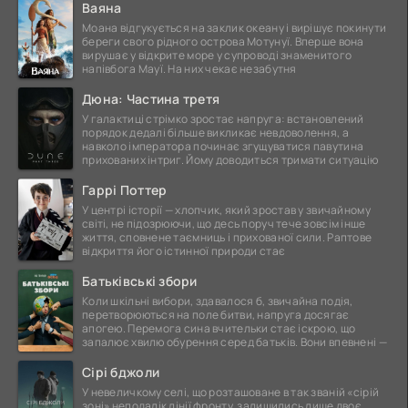
Ваяна
Моана відгукується на заклик океану і вирішує покинути
береги свого рідного острова Мотунуї. Вперше вона
вирушає у відкрите море у супроводі знаменитого
напівбога Мауї. На них чекає незабутня
Дюна: Частина третя
У галактиці стрімко зростає напруга: встановлений
порядок дедалі більше викликає невдоволення, а
навколо імператора починає згущуватися павутина
прихованих інтриг. Йому доводиться тримати ситуацію
Гаррі Поттер
У центрі історії — хлопчик, який зростав у звичайному
світі, не підозрюючи, що десь поруч тече зовсім інше
життя, сповнене таємниць і прихованої сили. Раптове
відкриття його істинної природи стає
Батьківські збори
Коли шкільні вибори, здавалося б, звичайна подія,
перетворюються на поле битви, напруга досягає
апогею. Перемога сина вчительки стає іскрою, що
запалює хвилю обурення серед батьків. Вони впевнені —
Сірі бджоли
У невеличкому селі, що розташоване в так званій «сірій
зоні» неподалік лінії фронту, залишились лише двоє