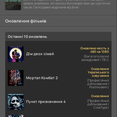
давніх знайомих, які колись були ворогами ще з дитячих
часів. Село давно відрізане від благ
Оновлення фільмів
Останні 10 оновлень
Оновлено якість з
480 на 1080
Дім двох сімей
(Багатоголосий
закадровий | ТВ-І)
Оновлення
Українського
озвучення
Мортал Комбат 2
(Професійний
дубльований |
Postmodern)
Оновлення
(Професійний
Пункт призначення 4
дубльований |
CineType)