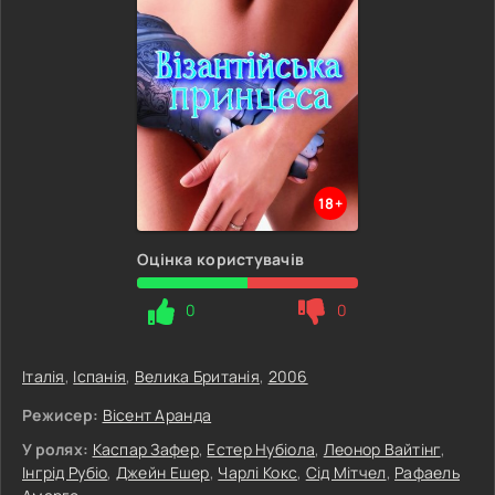
18+
Оцінка користувачів
0
0
Італія
,
Іспанія
,
Велика Британія
,
2006
Режисер:
Вісент Аранда
У ролях:
Каспар Зафер
,
Естер Нубіола
,
Леонор Вайтінг
,
Інгрід Рубіо
,
Джейн Ешер
,
Чарлі Кокс
,
Сід Мітчел
,
Рафаель