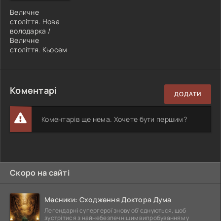
Величне
століття. Нова
володарка /
Величне
століття. Кьосем
Коментарі
ДОДАТИ
Коментарів ще нема. Хочете бути першим?
Скоро на сайті
Месники: Сходження Доктора Дума
Легендарні супергерої знову об'єднуються, щоб
зустрітися з найнебезпечнішим випробуванням у