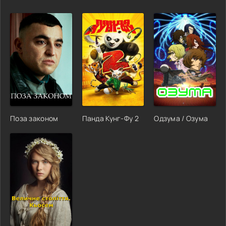
Поза законом
Панда Кунг-Фу 2
Одзума / Озума