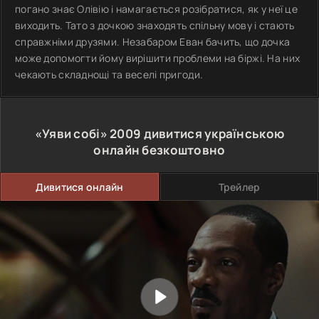
погано знає Олівію і намагається розібратися, як у неї це
виходить. Тато з дочкою знаходять спільну мову і стають
справжніми друзями. Незабаром Еван бачить, що дочка
може допомогти йому вирішити проблеми на біржі. На них
чекають складнощі та веселі пригоди.
«Уяви собі»
2009
дивитися українською
онлайн безкоштовно
Дивитися онлайн
Трейлер