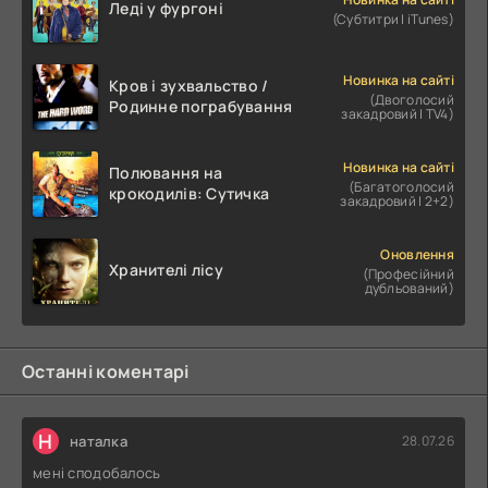
Леді у фургоні
(Субтитри | iTunes)
Новинка на сайті
Кров і зухвальство /
(Двоголосий
Родинне пограбування
закадровий | TV4)
Новинка на сайті
Полювання на
(Багатоголосий
крокодилів: Сутичка
закадровий | 2+2)
Оновлення
Хранителі лісу
(Професійний
дубльований)
Останні коментарі
Н
наталка
28.07.26
мені сподобалось