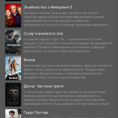
Знайомство з Факерами 3
Молодий чоловік Генрі виріс у родині, де спокій —
рідкісне явище, а будь-яке важливе рішення швидко
перетворюється на привід для суперечок і
непорозумінь. Коли він оголошує про намір одружитися,
це
Сузір’я великого пса
Головний герой історії, Хіг, — цивільний пілот, який
мешкає у постапокаліптичному Колорадо на занедбаній
авіабазі. Разом зі своїм вірним супутником, собакою
Джаспером, та буркотливим, але відданим
Ваяна
Моана відгукується на заклик океану і вирішує покинути
береги свого рідного острова Мотунуї. Вперше вона
вирушає у відкрите море у супроводі знаменитого
напівбога Мауї. На них чекає незабутня
Дюна: Частина третя
У галактиці стрімко зростає напруга: встановлений
порядок дедалі більше викликає невдоволення, а
навколо імператора починає згущуватися павутина
прихованих інтриг. Йому доводиться тримати ситуацію
Гаррі Поттер