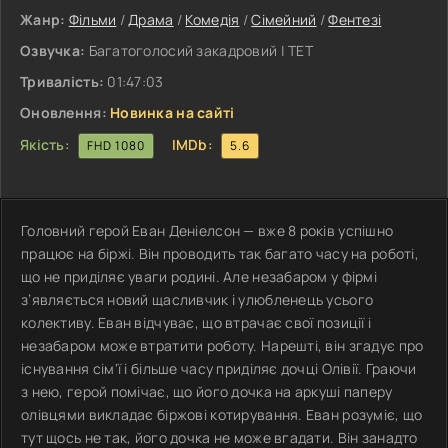
Жанр:
Фільми
/
Драма
/
Комедія
/
Сімейний
/
Фентезі
Озвучка:
Багатоголосий закадровий | ТЕТ
Тривалість:
01:47:03
Оновлення:
Новинка на сайті
Якість:
IMDb:
FHD 1080
5.6
Головний герой Еван Деніелсон — вже 8 років успішно
працює на біржі. Він проводить так багато часу на роботі,
що не приділяє уваги родині. Але незабаром у фірмі
з’являється новий щасливчик і улюбленець усього
колективу. Еван відчуває, що втрачає свої позиції і
незабаром може втратити роботу. Нарешті, він згадує про
існування сім'ї і більше часу приділяє дочці Олівії. Граючи
з нею, герой помічає, що його дочка на аркуші паперу
олівцями викладає біржові котирування. Еван розуміє, що
тут щось не так, його дочка не може вгадати. Він занадто