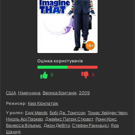
16+
Оцінка користувачів
0
0
США
,
Німеччина
,
Велика Британія
,
2009
Режисер:
Кері Кіркпатрік
У ролях:
Едді Мерфі
,
Бобі Дж. Томпсон
,
Томас Хейден Черч
,
Ніколь Арі Паркер
,
Джеймс Патрік Стюарт
,
Ронні Кокс
,
Ванесса Вільямс
,
Джон ДеВіто
,
Стефен Раннацісі
,
Яра
Шахиді