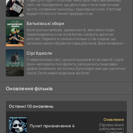
У центрі історії — хлопчик, який зростав у звичайному
світі, не підозрюючи, що десь поруч тече зовсім інше
життя, сповнене таємниць і прихованої сили. Раптове
відкриття його істинної природи стає
Батьківські збори
Коли шкільні вибори, здавалося б, звичайна подія,
перетворюються на поле битви, напруга досягає
апогею. Перемога сина вчительки стає іскрою, що
запалює хвилю обурення серед батьків. Вони впевнені —
Сірі бджоли
У невеличкому селі, що розташоване в так званій «сірій
зоні» неподалік лінії фронту, залишились лише двоє
давніх знайомих, які колись були ворогами ще з дитячих
часів. Село давно відрізане від благ
Оновлення фільмів
Останні 10 оновлень
Оновлення
(Професійний
Пункт призначення 4
дубльований |
CineType)