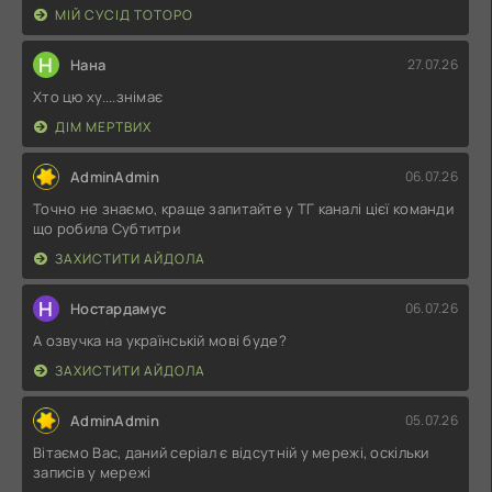
МІЙ СУСІД ТОТОРО
Н
Нана
27.07.26
Хто цю ху....знімає
ДІМ МЕРТВИХ
AdminAdmin
06.07.26
Точно не знаємо, краще запитайте у ТГ каналі цієї команди
що робила Субтитри
ЗАХИСТИТИ АЙДОЛА
Н
Ностардамус
06.07.26
А озвучка на українській мові буде?
ЗАХИСТИТИ АЙДОЛА
AdminAdmin
05.07.26
Вітаємо Вас, даний серіал є відсутній у мережі, оскільки
записів у мережі