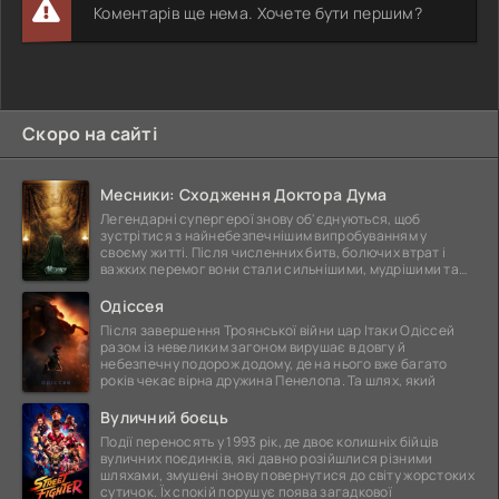
Коментарів ще нема. Хочете бути першим?
Скоро на сайті
Месники: Сходження Доктора Дума
Легендарні супергерої знову об'єднуються, щоб
зустрітися з найнебезпечнішим випробуванням у
своєму житті. Після численних битв, болючих втрат і
важких перемог вони стали сильнішими, мудрішими та
ще
Одіссея
Після завершення Троянської війни цар Ітаки Одіссей
разом із невеликим загоном вирушає в довгу й
небезпечну подорож додому, де на нього вже багато
років чекає вірна дружина Пенелопа. Та шлях, який
Вуличний боєць
Події переносять у 1993 рік, де двоє колишніх бійців
вуличних поєдинків, які давно розійшлися різними
шляхами, змушені знову повернутися до світу жорстоких
сутичок. Їх спокій порушує поява загадкової