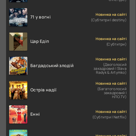
Новинка на сайті
71 у вогні
(Субтитри | destiny)
Новинка на сайті
Цар Едіп
(Субтитри)
Новинка на сайті
(Двоголосий
Багдадський злодій
закадровий | Slava
Radyk & Artymko)
Новинка на сайті
(Багатоголосий
Острів надії
закадровий |
НЛО.TV)
Новинка на сайті
Енні
(Субтитри | Netflix)
Новинка на сайті