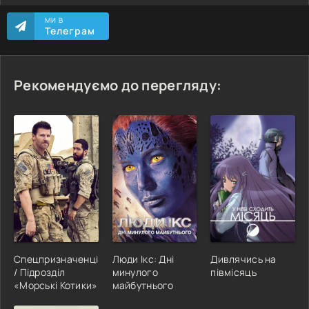
МИ В
Телеграм
Рекомендуємо до перегляду:
Спецпризначенці
Люди Ікс: Дні
Дивлячись на
/ Підрозділ
минулого
півмісяць
«Морські Котики»
майбутнього