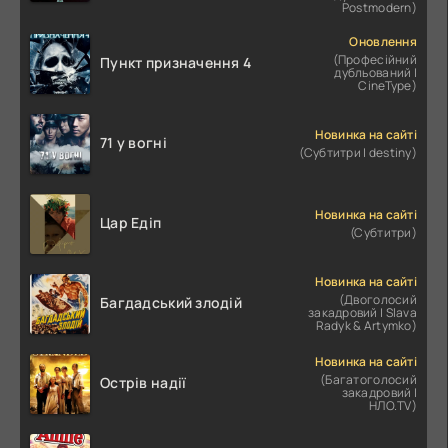
Postmodern)
Оновлення
(Професійний
Пункт призначення 4
дубльований |
CineType)
Новинка на сайті
71 у вогні
(Субтитри | destiny)
Новинка на сайті
Цар Едіп
(Субтитри)
Новинка на сайті
(Двоголосий
Багдадський злодій
закадровий | Slava
Radyk & Artymko)
Новинка на сайті
(Багатоголосий
Острів надії
закадровий |
НЛО.TV)