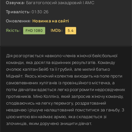
Озвучка:
Багатоголосий закадровий | АМС
Тривалість:
01:30:26
Оновлення:
Новинка на сайті
Якість:
IMDb:
FHD 1080
5.4
Дія розгортається навколо членів жіночої бейсбольної
команди, яка досягла відмінних результатів. Команду
очолює капітан Бейб та її грубий, але милий батько
Міднайт. Якось жіночий колектив виходить на поле проти
самовпевнених хуліганів із провінційного містечка, а
потім дівчатам вдається легко розгромити недосвідчених
противників. Міно Коллінз, який запросив жіночу команду,
сподіваючись на легку перемогу, роздратований
невдачею і рішуче налаштований помститися за ганьбу. З
цією метою він наймає армію, яка складається зі
злочинців, яким доручено знищити дівчат.