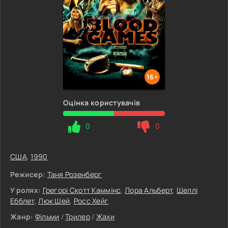
16+
Оцінка користувачів
0
0
США
,
1990
Режисер:
Таня Розенберг
У ролях:
Грегорі Скотт Каммінс
,
Лора Альберт
,
Шеллі
Ебблет
,
Люк Шей
,
Росс Хейг
Жанр:
Фільми
/
Трилер
/
Жахи