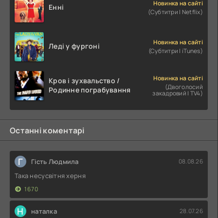
Новинка на сайті
Енні
(Субтитри | Netflix)
Новинка на сайті
Леді у фургоні
(Субтитри | iTunes)
Новинка на сайті
Кров і зухвальство /
(Двоголосий
Родинне пограбування
закадровий | TV4)
Останні коментарі
Г
Гість Людмила
08.08.26
Така несусвітня херня
1670
Н
наталка
28.07.26