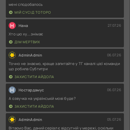
мені сподобалось
МІЙ СУСІД ТОТОРО
Н
Нана
27.07.26
Хто цю ху....знімає
ДІМ МЕРТВИХ
AdminAdmin
06.07.26
Точно не знаємо, краще запитайте у ТГ каналі цієї команди
що робила Субтитри
ЗАХИСТИТИ АЙДОЛА
Н
Ностардамус
06.07.26
А озвучка на українській мові буде?
ЗАХИСТИТИ АЙДОЛА
AdminAdmin
05.07.26
Вітаємо Вас, даний серіал є відсутній у мережі, оскільки