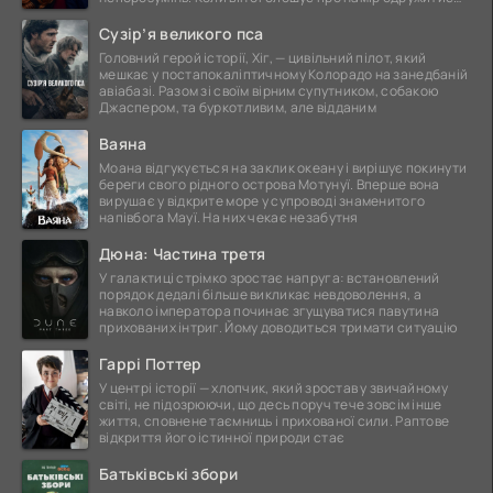
це
Сузір’я великого пса
Головний герой історії, Хіг, — цивільний пілот, який
мешкає у постапокаліптичному Колорадо на занедбаній
авіабазі. Разом зі своїм вірним супутником, собакою
Джаспером, та буркотливим, але відданим
Ваяна
Моана відгукується на заклик океану і вирішує покинути
береги свого рідного острова Мотунуї. Вперше вона
вирушає у відкрите море у супроводі знаменитого
напівбога Мауї. На них чекає незабутня
Дюна: Частина третя
У галактиці стрімко зростає напруга: встановлений
порядок дедалі більше викликає невдоволення, а
навколо імператора починає згущуватися павутина
прихованих інтриг. Йому доводиться тримати ситуацію
Гаррі Поттер
У центрі історії — хлопчик, який зростав у звичайному
світі, не підозрюючи, що десь поруч тече зовсім інше
життя, сповнене таємниць і прихованої сили. Раптове
відкриття його істинної природи стає
Батьківські збори