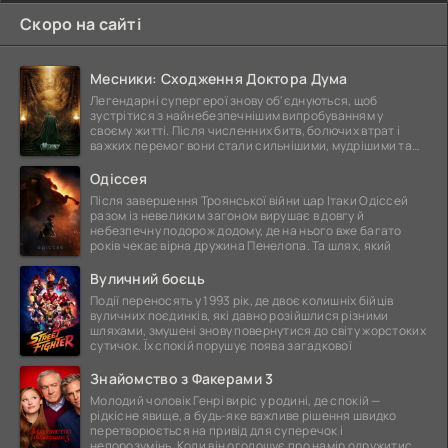
Скоро на сайті
Месники: Сходження Доктора Дума
Легендарні супергерої знову об'єднуються, щоб
зустрітися з найнебезпечнішим випробуванням у
своєму житті. Після численних битв, болючих втрат і
важких перемог вони стали сильнішими, мудрішими та
ще
Одіссея
Після завершення Троянської війни цар Ітаки Одіссей
разом із невеликим загоном вирушає в довгу й
небезпечну подорож додому, де на нього вже багато
років чекає вірна дружина Пенелопа. Та шлях, який
Вуличний боєць
Події переносять у 1993 рік, де двоє колишніх бійців
вуличних поєдинків, які давно розійшлися різними
шляхами, змушені знову повернутися до світу жорстоких
сутичок. Їх спокій порушує поява загадкової
Знайомство з Факерами 3
Молодий чоловік Генрі виріс у родині, де спокій —
рідкісне явище, а будь-яке важливе рішення швидко
перетворюється на привід для суперечок і
непорозумінь. Коли він оголошує про намір одружитися,