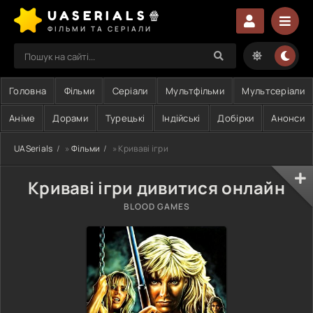
UASERIALS🍿
ФІЛЬМИ ТА СЕРІАЛИ
Головна
Фільми
Серіали
Мультфільми
Мультсеріали
Аніме
Дорами
Турецькі
Індійські
Добірки
Анонси
UASerials
»
Фільми
» Криваві ігри
Криваві ігри дивитися онлайн
BLOOD GAMES