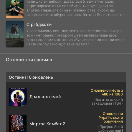
Коли шкільні вибори, здавалося б, звичайна подія,
перетворюються на поле битви, напруга досягає
апогею. Перемога сина вчительки стає іскрою, що
запалює хвилю обурення серед батьків. Вони впевнені —
Сірі бджоли
У невеличкому селі, що розташоване в так званій «сірій
зоні» неподалік лінії фронту, залишились лише двоє
давніх знайомих, які колись були ворогами ще з дитячих
часів. Село давно відрізане від благ
Оновлення фільмів
Останні 10 оновлень
Оновлено якість з
480 на 1080
Дім двох сімей
(Багатоголосий
закадровий | ТВ-І)
Оновлення
Українського
озвучення
Мортал Комбат 2
(Професійний
дубльований |