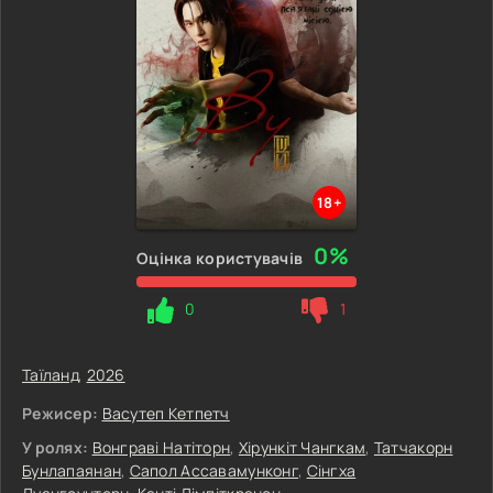
18+
0%
Оцінка користувачів
0
1
Таїланд
,
2026
Режисер:
Васутеп Кетпетч
У ролях:
Вонграві Натіторн
,
Хірункіт Чангкам
,
Татчакорн
Бунлапаянан
,
Сапол Ассавамунконг
,
Сінгха