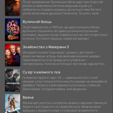
Після завершення Троянської війни цар Ітаки Одіссей
разом із невеликим загоном вирушає в довгу й
небезпечну подорож додому, де на нього вже багато
років чекає вірна дружина Пенелопа. Та шлях, який
Вуличний боєць
Події переносять у 1993 рік, де двоє колишніх бійців
вуличних поєдинків, які давно розійшлися різними
шляхами, змушені знову повернутися до світу жорстоких
сутичок. Їх спокій порушує поява загадкової
Знайомство з Факерами 3
Молодий чоловік Генрі виріс у родині, де спокій —
рідкісне явище, а будь-яке важливе рішення швидко
перетворюється на привід для суперечок і
непорозумінь. Коли він оголошує про намір одружитися,
це
Сузір’я великого пса
Головний герой історії, Хіг, — цивільний пілот, який
мешкає у постапокаліптичному Колорадо на занедбаній
авіабазі. Разом зі своїм вірним супутником, собакою
Джаспером, та буркотливим, але відданим
Ваяна
Моана відгукується на заклик океану і вирішує покинути
береги свого рідного острова Мотунуї. Вперше вона
вирушає у відкрите море у супроводі знаменитого