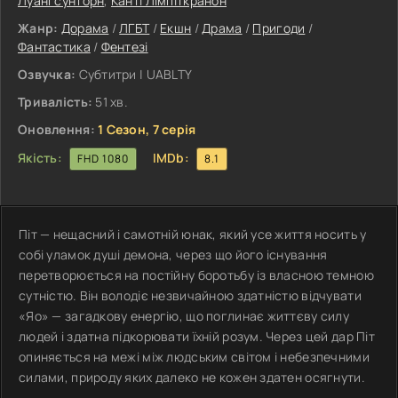
Луангсунторн
,
Канті Лімпіткранон
Жанр:
Дорама
/
ЛГБТ
/
Екшн
/
Драма
/
Пригоди
/
Фантастика
/
Фентезі
Озвучка:
Субтитри | UABLTY
Тривалість:
51 хв.
Оновлення:
1 Сезон, 7 серія
Якість:
IMDb:
FHD 1080
8.1
Піт — нещасний і самотній юнак, який усе життя носить у
собі уламок душі демона, через що його існування
перетворюється на постійну боротьбу із власною темною
сутністю. Він володіє незвичайною здатністю відчувати
«Яо» — загадкову енергію, що поглинає життєву силу
людей і здатна підкорювати їхній розум. Через цей дар Піт
опиняється на межі між людським світом і небезпечними
силами, природу яких далеко не кожен здатен осягнути.