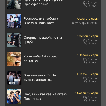
(Субтитри |
Прокурорська
Pantheon)
пропозиція
Розпродана тобою /
1 Сезон, 12 серія
Знову в наявності
(Субтитри | Netflix)
1 Сезон, 1 серія
Спершу працюй, потім
(Субтитри |
цілуй
Pantheon)
1 Сезон, 7 серія
Край неба / На краю
(Субтитри |
світанку
Pantheon)
1 Сезон, 6 серія
Відкинь емоції / Не
(Субтитри |
будьте занадто
Pantheon)
емоційними
1 Сезон, 10 серія
Пес, який гавкає на літак /
(Субтитри |
Пес і літак
Pantheon)