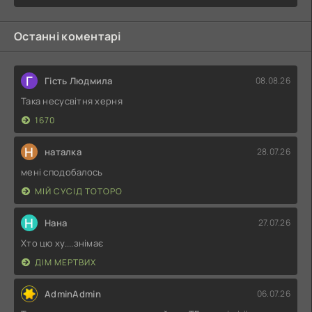
Останні коментарі
Г
Гість Людмила
08.08.26
Така несусвітня херня
1670
Н
наталка
28.07.26
мені сподобалось
МІЙ СУСІД ТОТОРО
Н
Нана
27.07.26
Хто цю ху....знімає
ДІМ МЕРТВИХ
AdminAdmin
06.07.26