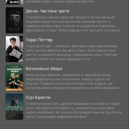
напівбога Мауї. На них чекає незабутня
Дюна: Частина третя
У галактиці стрімко зростає напруга: встановлений
порядок дедалі більше викликає невдоволення, а
навколо імператора починає згущуватися павутина
прихованих інтриг. Йому доводиться тримати ситуацію
Гаррі Поттер
У центрі історії — хлопчик, який зростав у звичайному
світі, не підозрюючи, що десь поруч тече зовсім інше
життя, сповнене таємниць і прихованої сили. Раптове
відкриття його істинної природи стає
Батьківські збори
Коли шкільні вибори, здавалося б, звичайна подія,
перетворюються на поле битви, напруга досягає
апогею. Перемога сина вчительки стає іскрою, що
запалює хвилю обурення серед батьків. Вони впевнені —
Сірі бджоли
У невеличкому селі, що розташоване в так званій «сірій
зоні» неподалік лінії фронту, залишились лише двоє
давніх знайомих, які колись були ворогами ще з дитячих
часів. Село давно відрізане від благ