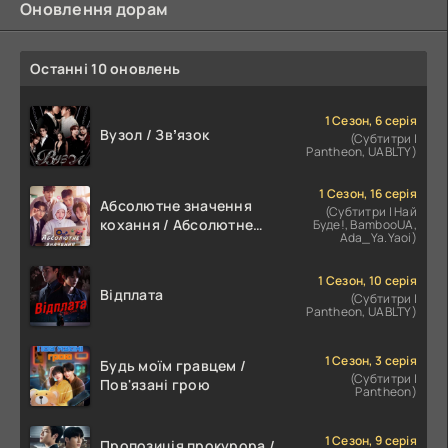
Оновлення дорам
Останні 10 оновлень
1 Сезон, 6 серія
Вузол / Звʼязок
(Субтитри |
Pantheon, UABLTY)
1 Сезон, 16 серія
Абсолютне значення
(Субтитри | Най
кохання / Абсолютне
Буде!, BambooUA,
Ada_Ya.Yaoi)
значення романтики
1 Сезон, 10 серія
Відплата
(Субтитри |
Pantheon, UABLTY)
1 Сезон, 3 серія
Будь моїм гравцем /
(Субтитри |
Пов'язані грою
Pantheon)
1 Сезон, 9 серія
Пропозиція прокурора /