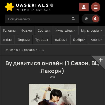
UASERIALS🍿
ФІЛЬМИ ТА СЕРІАЛИ
Головна
Фільми
Серіали
Мультфільми
Мультсеріали
Аніме
Дорами
Турецькі
Індійські
Добірки
Анонси
UASerials
»
Дорама
» Ву
Ву дивитися онлайн (1 Сезон, BL,
Лакорн)
WU