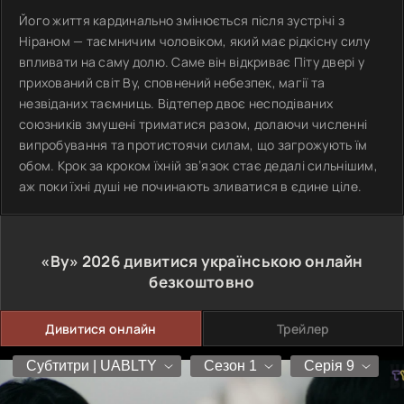
Його життя кардинально змінюється після зустрічі з
Ніраном — таємничим чоловіком, який має рідкісну силу
впливати на саму долю. Саме він відкриває Піту двері у
прихований світ Ву, сповнений небезпек, магії та
незвіданих таємниць. Відтепер двоє несподіваних
союзників змушені триматися разом, долаючи численні
випробування та протистоячи силам, що загрожують їм
обом. Крок за кроком їхній зв’язок стає дедалі сильнішим,
аж поки їхні душі не починають зливатися в єдине ціле.
«Ву»
2026
дивитися українською онлайн
безкоштовно
Дивитися онлайн
Трейлер