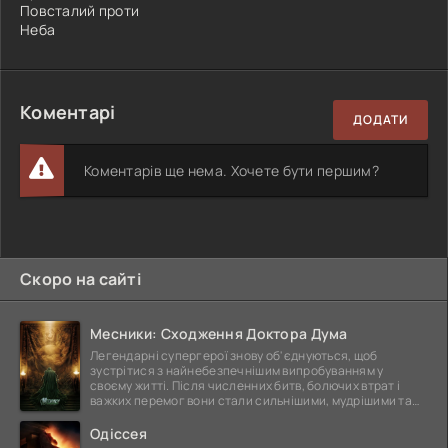
Повсталий проти
Неба
Коментарі
ДОДАТИ
Коментарів ще нема. Хочете бути першим?
Скоро на сайті
Месники: Сходження Доктора Дума
Легендарні супергерої знову об'єднуються, щоб
зустрітися з найнебезпечнішим випробуванням у
своєму житті. Після численних битв, болючих втрат і
важких перемог вони стали сильнішими, мудрішими та
ще
Одіссея