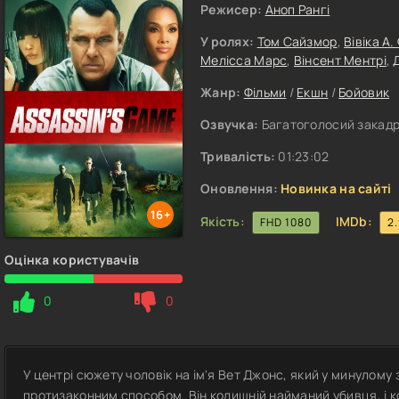
Режисер:
Аноп Рангі
У ролях:
Том Сайзмор
,
Вівіка А.
Мелісса Марс
,
Вінсент Ментрі
,
Жанр:
Фільми
/
Екшн
/
Бойовик
Озвучка:
Багатоголосий закад
Тривалість:
01:23:02
Оновлення:
Новинка на сайті
16+
Якість:
IMDb:
FHD 1080
2
Оцінка користувачів
0
0
У центрі сюжету чоловік на ім'я Вет Джонс, який у минулому
протизаконним способом. Він колишній найманий убивця, і ко