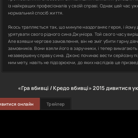
із найкращих професіоналів у своїй справі. Однак цей час у
нормальний спосіб життя.
Якось трапляється так, що минуле наздоганяє героя, і йому
урятувати свого рідного сина Джуніора. Той свого часу вирі
Але взявши чергове замовлення, він не зміг убити гарну дів
замовників. Вони взяли його в заручники, і тепер вимагають 
незавершену справу сина. Джонс починає вести серйозну пі
ним мету, навіть не підозрюючи, до яких наслідків це призве
«Гра вбивці / Кредо вбивці»
2015
дивитися у
ивитися онлайн
Трейлер