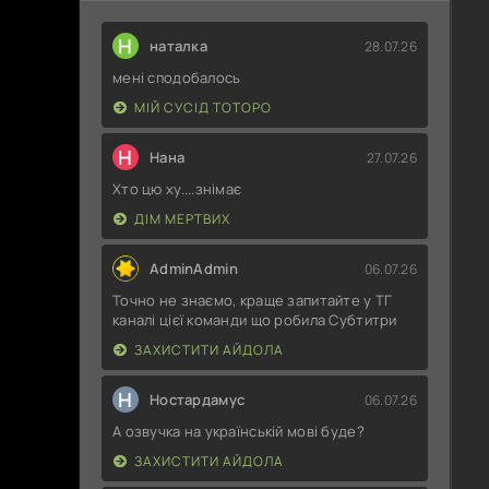
Н
наталка
28.07.26
мені сподобалось
МІЙ СУСІД ТОТОРО
Н
Нана
27.07.26
Хто цю ху....знімає
ДІМ МЕРТВИХ
AdminAdmin
06.07.26
Точно не знаємо, краще запитайте у ТГ
каналі цієї команди що робила Субтитри
ЗАХИСТИТИ АЙДОЛА
Н
Ностардамус
06.07.26
А озвучка на українській мові буде?
ЗАХИСТИТИ АЙДОЛА