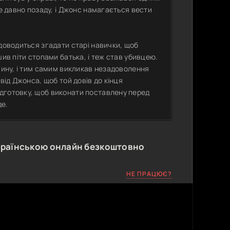
же давно позаду, і Джонс намагається вести
 доводиться згадати старі навички, щоб
шив піти стопами батька, і теж став убивцею.
чину, і тим самим викликав незадоволення
від Джонса, щоб той довів до кінця
дготовку, щоб виконати поставлену перед
де.
країнською онлайн безкоштовно
НЕ ПРАЦЮЄ?