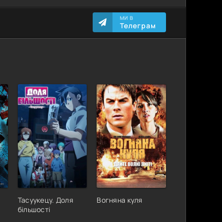
МИ В
Телеграм
Тасуукецу. Доля
Вогняна куля
більшості