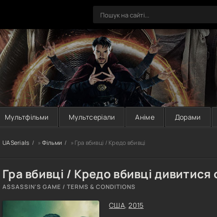
Мультфільми
Мультсеріали
Аніме
Дорами
UASerials
»
Фільми
» Гра вбивці / Кредо вбивці
Гра вбивці / Кредо вбивці дивитися
ASSASSIN'S GAME / TERMS & CONDITIONS
США
,
2015