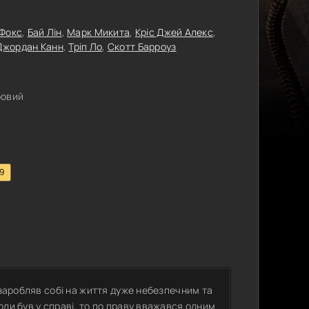
 Фокс
,
Бай Лін
,
Марк Микита
,
Кріс Джей Алекс
,
Джордан Канн
,
Тріп Ло
,
Скотт Барроуз
ровий
.9
 заробляв собі на життя дуже небезпечним та
ли був у справі, то по праву вважався одним