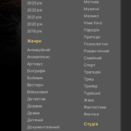
Містика
2023 рік
Музичні
2022 рік
Мюзикл
2021 рік
Німе Кіно
2020 рік
Пародія
2019 рік
Пригоди
Жанри
Психологічні
Анімаційний
Романтичний
Апокаліпсис
Сімейний
Артхаус
Спорт
Біографія
Трагедія
Бойовик
Треш
Вестерн
Трилер
Військовий
Турецькі
Детектив
Жахи
Дорама
Фантастика
Драма
Фентезі
Дитячий
Студія
Документальний