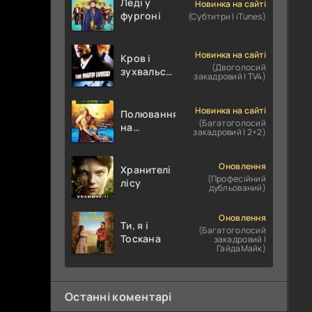
Леді у
Новинка на сайті
фургоні
(Субтитри | iTunes)
Новинка на сайті
Кров і
(Двоголосий
зухвальство
закадровий | TV4)
/ Родинне
пограбування
Новинка на сайті
Полювання
(Багатоголосий
на
закадровий | 2+2)
крокодилів:
Сутичка
Оновлення
Хранителі
(Професійний
лісу
дубльований)
Оновлення
Ти, я і
(Багатоголосий
Тоскана
закадровий |
ГайдаМайк)
Останні коментарі