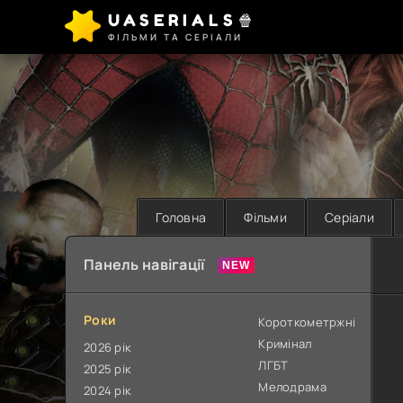
UASERIALS🍿
ФІЛЬМИ ТА СЕРІАЛИ
Головна
Фільми
Серіали
Панель навігації
Роки
Короткометржні
Кримінал
2026 рік
ЛГБТ
2025 рік
Мелодрама
2024 рік