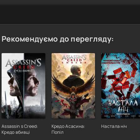
Рекомендуємо до перегляду:
Assassin s Creed:
Кредо Асасина:
Настала ніч
Кредо вбивці
Попіл