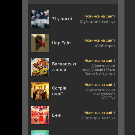
Новинка на сайті
71 у вогні
(Субтитри | destiny)
Новинка на сайті
Цар Едіп
(Субтитри)
Новинка на сайті
Багдадський
(Двоголосий
злодій
закадровий | Slava
Radyk & Artymko)
Новинка на сайті
Острів
(Багатоголосий
надії
закадровий |
НЛО.TV)
Новинка на сайті
Енні
(Субтитри | Netflix)