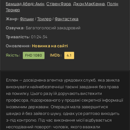
Бамшад Абеді-Амін
,
Стівен Фара
,
Джон МакКенна
,
Полін
Тернер
Жанр:
Фільми
/
Трилер
/
Фантастика
Озвучка:
Багатоголосий закадровий
Тривалість:
01:24:34
Оновлення:
Новинка на сайті
Якість:
IMDb:
FHD 1080
4.1
Еллен — досвідчена агентка урядових служб, яка звикла
виконувати найнебезпечніші таємні завдання без права
на помилку. Цього разу їй доручають вистежити
професора, підозрюваного у продажі секретної інформації
іноземним державам. Операція мала завершитися
швидко й без зайвого шуму, однак усе раптово виходить
з-під контролю. Під час виконання місії відбувається
несподіваний поворот: чоловік, якого вважали