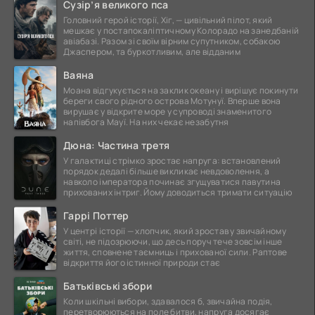
Сузір’я великого пса
Головний герой історії, Хіг, — цивільний пілот, який
мешкає у постапокаліптичному Колорадо на занедбаній
авіабазі. Разом зі своїм вірним супутником, собакою
Джаспером, та буркотливим, але відданим
Ваяна
Моана відгукується на заклик океану і вирішує покинути
береги свого рідного острова Мотунуї. Вперше вона
вирушає у відкрите море у супроводі знаменитого
напівбога Мауї. На них чекає незабутня
Дюна: Частина третя
У галактиці стрімко зростає напруга: встановлений
порядок дедалі більше викликає невдоволення, а
навколо імператора починає згущуватися павутина
прихованих інтриг. Йому доводиться тримати ситуацію
Гаррі Поттер
У центрі історії — хлопчик, який зростав у звичайному
світі, не підозрюючи, що десь поруч тече зовсім інше
життя, сповнене таємниць і прихованої сили. Раптове
відкриття його істинної природи стає
Батьківські збори
Коли шкільні вибори, здавалося б, звичайна подія,
перетворюються на поле битви, напруга досягає