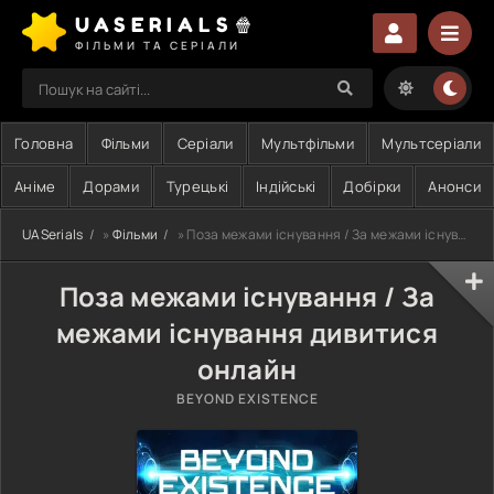
UASERIALS🍿
ФІЛЬМИ ТА СЕРІАЛИ
Головна
Фільми
Серіали
Мультфільми
Мультсеріали
Аніме
Дорами
Турецькі
Індійські
Добірки
Анонси
UASerials
»
Фільми
» Поза межами існування / За межами існування
Поза межами існування / За
межами існування дивитися
онлайн
BEYOND EXISTENCE