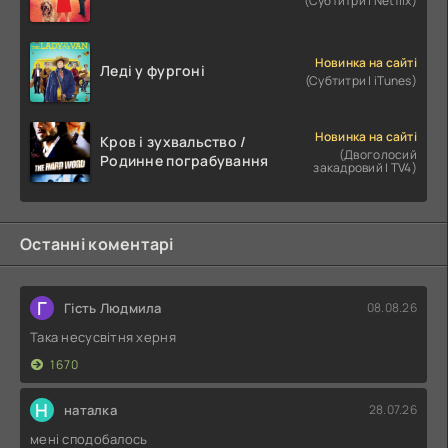
(Субтитри | Netflix)
Новинка на сайті
Леді у фургоні
(Субтитри | iTunes)
Новинка на сайті
Кров і зухвальство /
(Двоголосий
Родинне пограбування
закадровий | TV4)
Останні коментарі
Г
Гість Людмила
08.08.26
Така несусвітня херня
1670
Н
наталка
28.07.26
мені сподобалось