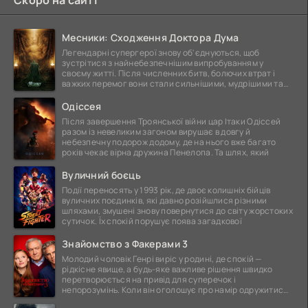
Месники: Сходження Доктора Дума
Легендарні супергерої знову об'єднуються, щоб
зустрітися з найнебезпечнішим випробуванням у
своєму житті. Після численних битв, болючих втрат і
важких перемог вони стали сильнішими, мудрішими та
ще
Одіссея
Після завершення Троянської війни цар Ітаки Одіссей
разом із невеликим загоном вирушає в довгу й
небезпечну подорож додому, де на нього вже багато
років чекає вірна дружина Пенелопа. Та шлях, який
Вуличний боєць
Події переносять у 1993 рік, де двоє колишніх бійців
вуличних поєдинків, які давно розійшлися різними
шляхами, змушені знову повернутися до світу жорстоких
сутичок. Їх спокій порушує поява загадкової
Знайомство з Факерами 3
Молодий чоловік Генрі виріс у родині, де спокій —
рідкісне явище, а будь-яке важливе рішення швидко
перетворюється на привід для суперечок і
непорозумінь. Коли він оголошує про намір одружитися,
це