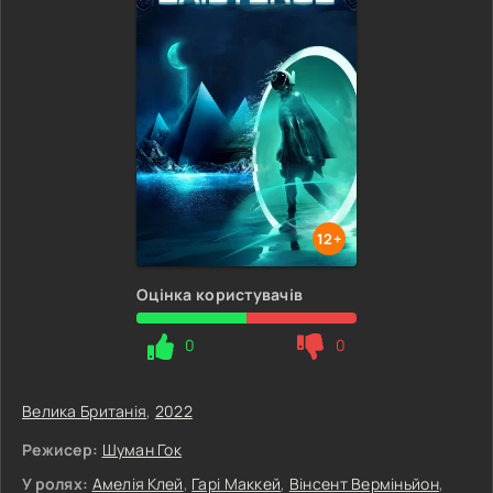
12+
Оцінка користувачів
0
0
Велика Британія
,
2022
Режисер:
Шуман Гок
У ролях:
Амелія Клей
,
Гарі Маккей
,
Вінсент Верміньйон
,