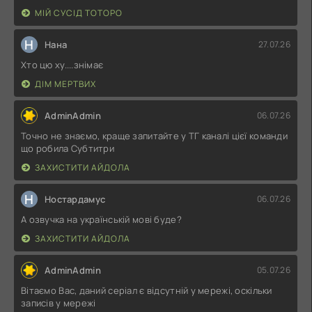
МІЙ СУСІД ТОТОРО
Н
Нана
27.07.26
Хто цю ху....знімає
ДІМ МЕРТВИХ
AdminAdmin
06.07.26
Точно не знаємо, краще запитайте у ТГ каналі цієї команди
що робила Субтитри
ЗАХИСТИТИ АЙДОЛА
Н
Ностардамус
06.07.26
А озвучка на українській мові буде?
ЗАХИСТИТИ АЙДОЛА
AdminAdmin
05.07.26
Вітаємо Вас, даний серіал є відсутній у мережі, оскільки
записів у мережі