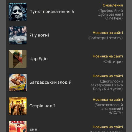
Оновлення
(Професійний
Пункт призначення 4
дубльований |
CineType)
Новинка на сайті
71 у вогні
(Субтитри | destiny)
Новинка на сайті
Цар Едіп
(Субтитри)
Новинка на сайті
(Двоголосий
Багдадський злодій
закадровий | Slava
Radyk & Artymko)
Новинка на сайті
(Багатоголосий
Острів надії
закадровий |
НЛО.TV)
Новинка на сайті
Енні