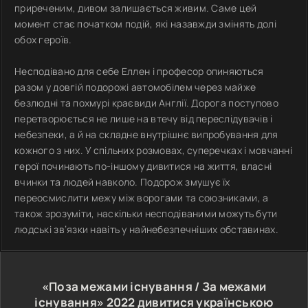
приреченим, дивом залишається живим. Саме цей
момент стає початком подій, які назавжди змінять долі
обох героїв.
Несподівано для себе Еллен і професор опиняються
разом у довгій подорожі автомобілем через майже
безлюдні та похмурі краєвиди Англії. Дорога поступово
перетворюється не лише на втечу від переслідувачів і
небезпеки, а й на складне внутрішнє випробування для
кожного з них. У спільних розмовах, суперечках і мовчанні
герої починають по-іншому дивитися на життя, власні
вчинки та людей навколо. Подорож змушує їх
переосмислити межу між ворогами та союзниками, а
також зрозуміти, наскільки несподіваними можуть бути
людські зв’язки навіть у найнебезпечніших обставинах.
«Поза межами існування / За межами
існування»
2022
дивитися українською