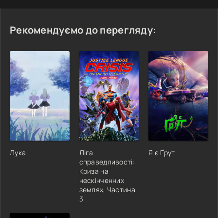
Рекомендуємо до перегляду:
Лука
Ліга
Я є Ґрут
справедливості:
Криза на
нескінченних
землях, Частина
3