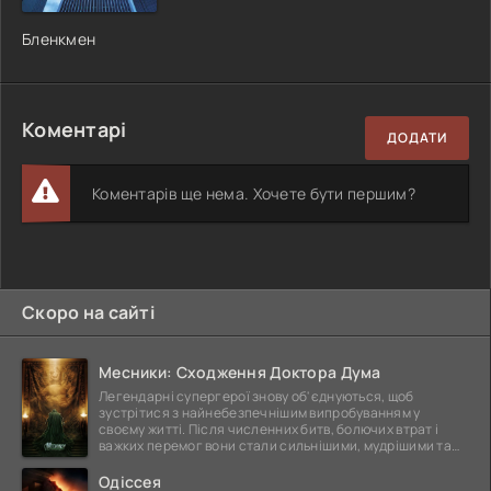
Бленкмен
Коментарі
ДОДАТИ
Коментарів ще нема. Хочете бути першим?
Скоро на сайті
Месники: Сходження Доктора Дума
Легендарні супергерої знову об'єднуються, щоб
зустрітися з найнебезпечнішим випробуванням у
своєму житті. Після численних битв, болючих втрат і
важких перемог вони стали сильнішими, мудрішими та
ще
Одіссея