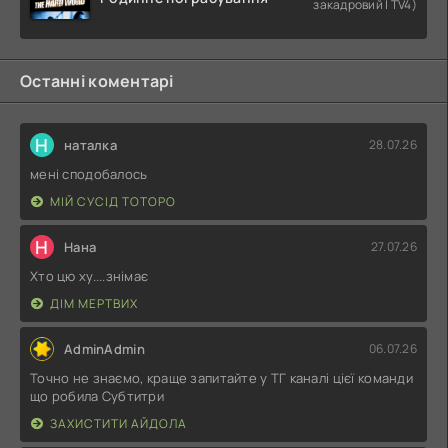
закадровий | TV4)
Останні коментарі
Н
наталка
28.07.26
мені сподобалось
МІЙ СУСІД ТОТОРО
Н
Нана
27.07.26
Хто цю ху....знімає
ДІМ МЕРТВИХ
AdminAdmin
06.07.26
Точно не знаємо, краще запитайте у ТГ каналі цієї команди
що робила Субтитри
ЗАХИСТИТИ АЙДОЛА