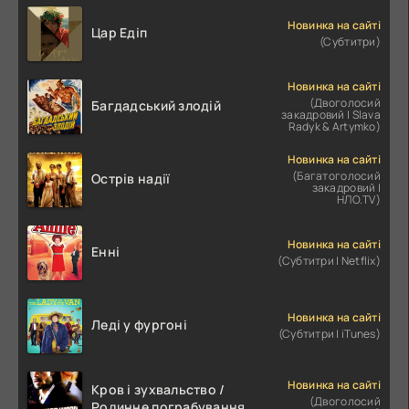
Новинка на сайті
Цар Едіп
(Субтитри)
Новинка на сайті
(Двоголосий
Багдадський злодій
закадровий | Slava
Radyk & Artymko)
Новинка на сайті
(Багатоголосий
Острів надії
закадровий |
НЛО.TV)
Новинка на сайті
Енні
(Субтитри | Netflix)
Новинка на сайті
Леді у фургоні
(Субтитри | iTunes)
Новинка на сайті
Кров і зухвальство /
(Двоголосий
Родинне пограбування