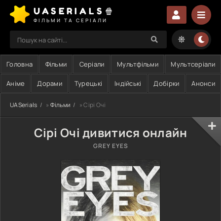
UASERIALS🍿
ФІЛЬМИ ТА СЕРІАЛИ
Головна
Фільми
Серіали
Мультфільми
Мультсеріали
Аніме
Дорами
Турецькі
Індійські
Добірки
Анонси
UASerials
»
Фільми
» Сірі Очі
Сірі Очі дивитися онлайн
GREY EYES