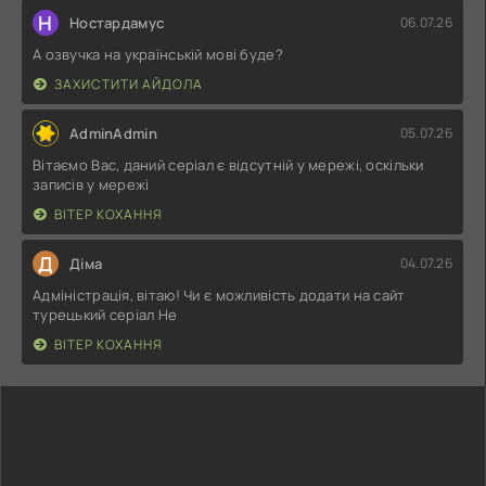
Н
Ностардамус
06.07.26
А озвучка на українській мові буде?
ЗАХИСТИТИ АЙДОЛА
AdminAdmin
05.07.26
Вітаємо Вас, даний серіал є відсутній у мережі, оскільки
записів у мережі
ВІТЕР КОХАННЯ
Д
Діма
04.07.26
Адміністрація, вітаю! Чи є можливість додати на сайт
турецький серіал Не
ВІТЕР КОХАННЯ