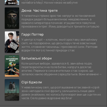
напівбога Мауї. На них чекає незабутня
Дюна: Частина третя
У галактиці стрімко зростає напруга: встановлений
порядок дедалі більше викликає невдоволення, а
навколо імператора починає згущуватися павутина
прихованих інтриг. Йому доводиться тримати ситуацію
Гаррі Поттер
У центрі історії — хлопчик, який зростав у звичайному
світі, не підозрюючи, що десь поруч тече зовсім інше
життя, сповнене таємниць і прихованої сили. Раптове
відкриття його істинної природи стає
Батьківські збори
Коли шкільні вибори, здавалося б, звичайна подія,
перетворюються на поле битви, напруга досягає
апогею. Перемога сина вчительки стає іскрою, що
запалює хвилю обурення серед батьків. Вони впевнені —
Сірі бджоли
У невеличкому селі, що розташоване в так званій «сірій
зоні» неподалік лінії фронту, залишились лише двоє
давніх знайомих, які колись були ворогами ще з дитячих
часів. Село давно відрізане від благ