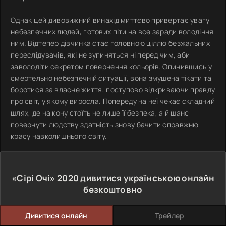
Однак цей дивовижний винахід миттєво привертає увагу
небезпечних людей, готових піти на все заради володіння
ним. Відтепер дівчинка стає головною ціллю безжальних
переслідувачів, які не зупиняться ні перед чим, аби
заволодіти секретом повернення кольорів. Опинившись у
смертельно небезпечній ситуації, вона змушена тікати та
боротися за власне життя, поступово відкриваючи правду
про світ, у якому виросла. Попереду на неї чекає складний
шлях, де на кону стоїть не лише її безпека, а й шанс
повернути людству здатність знову бачити справжню
красу навколишнього світу.
«Сірі Очі»
2020
дивитися українською онлайн
безкоштовно
Дивитися онлайн
Трейлер