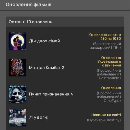
Оновлення фільмів
Останні 10 оновлень
Оновлено якість з
480 на 1080
Дім двох сімей
(Багатоголосий
закадровий | ТВ-І)
Оновлення
Українського
озвучення
Мортал Комбат 2
(Професійний
дубльований |
Postmodern)
Оновлення
(Професійний
Пункт призначення 4
дубльований |
CineType)
Новинка на сайті
71 у вогні
(Субтитри | destiny)