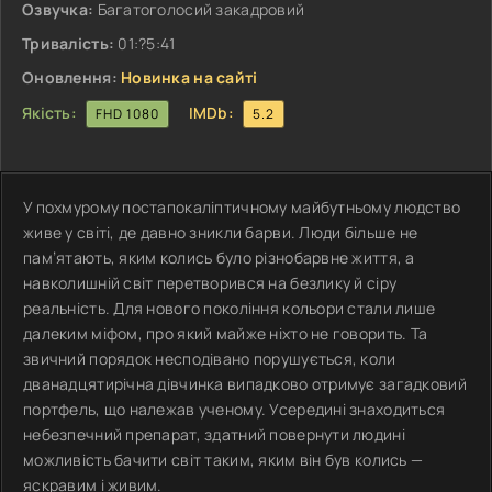
Озвучка:
Багатоголосий закадровий
Тривалість:
01:?5:41
Оновлення:
Новинка на сайті
Якість:
IMDb:
FHD 1080
5.2
У похмурому постапокаліптичному майбутньому людство
живе у світі, де давно зникли барви. Люди більше не
пам’ятають, яким колись було різнобарвне життя, а
навколишній світ перетворився на безлику й сіру
реальність. Для нового покоління кольори стали лише
далеким міфом, про який майже ніхто не говорить. Та
звичний порядок несподівано порушується, коли
дванадцятирічна дівчинка випадково отримує загадковий
портфель, що належав ученому. Усередині знаходиться
небезпечний препарат, здатний повернути людині
можливість бачити світ таким, яким він був колись —
яскравим і живим.