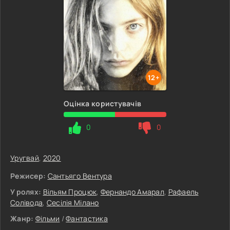
12+
Оцінка користувачів
0
0
Уругвай
,
2020
Режисер:
Сантьяго Вентура
У ролях:
Вільям Процюк
,
Фернандо Амарал
,
Рафаель
Солівода
,
Сесілія Мілано
Жанр:
Фільми
/
Фантастика