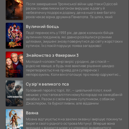
Після завершення Троянської війни цар Ітаки Одіссей
разом із невеликим загоном вирушає в довгу й
небезпечну подорож додому, де на нього вже багато
років чекає вірна дружина Пенелопа. Та шлях, який
Вуличний боєць
Події переносять у 1993 рік, де двоє колишніх бійців
вуличних поєдинків, які давно розійшлися різними
шляхами, змушені знову повернутися до світу жорстоких
сутичок. Їх спокій порушує поява загадкової
Знайомство з Факерами 3
Молодий чоловік Генрі виріс у родині, де спокій —
рідкісне явище, а будь-яке важливе рішення швидко
перетворюється на привід для суперечок і
непорозумінь. Коли він оголошує про намір одружитися,
це
Сузір’я великого пса
Головний герой історії, Хіг, — цивільний пілот, який
мешкає у постапокаліптичному Колорадо на занедбаній
авіабазі. Разом зі своїм вірним супутником, собакою
Джаспером, та буркотливим, але відданим
Ваяна
Моана відгукується на заклик океану і вирішує покинути
береги свого рідного острова Мотунуї. Вперше вона
вирушає у відкрите море у супроводі знаменитого