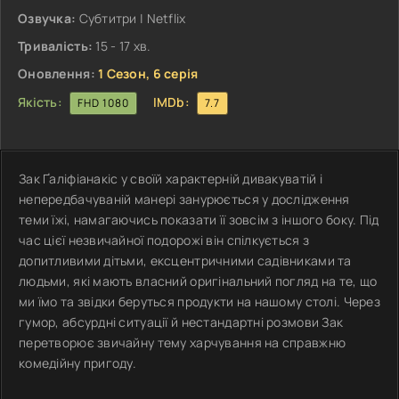
Озвучка:
Субтитри | Netflix
Тривалість:
15 - 17 хв.
Оновлення:
1 Сезон, 6 серія
Якість:
IMDb:
FHD 1080
7.7
Зак Ґаліфіанакіс у своїй характерній дивакуватій і
непередбачуваній манері занурюється у дослідження
теми їжі, намагаючись показати її зовсім з іншого боку. Під
час цієї незвичайної подорожі він спілкується з
допитливими дітьми, ексцентричними садівниками та
людьми, які мають власний оригінальний погляд на те, що
ми їмо та звідки беруться продукти на нашому столі. Через
гумор, абсурдні ситуації й нестандартні розмови Зак
перетворює звичайну тему харчування на справжню
комедійну пригоду.