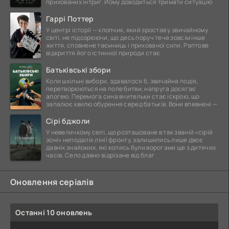
прихованих інтриг. Йому доводиться тримати ситуацію
Гаррі Поттер
У центрі історії — хлопчик, який зростав у звичайному
світі, не підозрюючи, що десь поруч тече зовсім інше
життя, сповнене таємниць і прихованої сили. Раптове
відкриття його істинної природи стає
Батьківські збори
Коли шкільні вибори, здавалося б, звичайна подія,
перетворюються на поле битви, напруга досягає
апогею. Перемога сина вчительки стає іскрою, що
запалює хвилю обурення серед батьків. Вони впевнені —
Сірі бджоли
У невеличкому селі, що розташоване в так званій «сірій
зоні» неподалік лінії фронту, залишились лише двоє
давніх знайомих, які колись були ворогами ще з дитячих
часів. Село давно відрізане від благ
Оновлення серіалів
Останні 10 оновлень