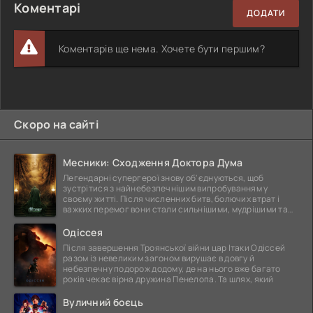
Коментарі
ДОДАТИ
Коментарів ще нема. Хочете бути першим?
Скоро на сайті
Месники: Сходження Доктора Дума
Легендарні супергерої знову об'єднуються, щоб
зустрітися з найнебезпечнішим випробуванням у
своєму житті. Після численних битв, болючих втрат і
важких перемог вони стали сильнішими, мудрішими та
ще
Одіссея
Після завершення Троянської війни цар Ітаки Одіссей
разом із невеликим загоном вирушає в довгу й
небезпечну подорож додому, де на нього вже багато
років чекає вірна дружина Пенелопа. Та шлях, який
Вуличний боєць