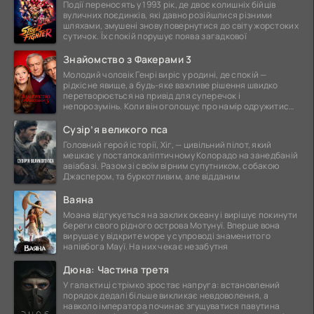
Події переносять у 1993 рік, де двоє колишніх бійців
вуличних поєдинків, які давно розійшлися різними
шляхами, змушені знову повернутися до світу жорстоких
сутичок. Їх спокій порушує поява загадкової
Знайомство з Факерами 3
Молодий чоловік Генрі виріс у родині, де спокій —
рідкісне явище, а будь-яке важливе рішення швидко
перетворюється на привід для суперечок і
непорозумінь. Коли він оголошує про намір одружитися,
це
Сузір’я великого пса
Головний герой історії, Хіг, — цивільний пілот, який
мешкає у постапокаліптичному Колорадо на занедбаній
авіабазі. Разом зі своїм вірним супутником, собакою
Джаспером, та буркотливим, але відданим
Ваяна
Моана відгукується на заклик океану і вирішує покинути
береги свого рідного острова Мотунуї. Вперше вона
вирушає у відкрите море у супроводі знаменитого
напівбога Мауї. На них чекає незабутня
Дюна: Частина третя
У галактиці стрімко зростає напруга: встановлений
порядок дедалі більше викликає невдоволення, а
навколо імператора починає згущуватися павутина