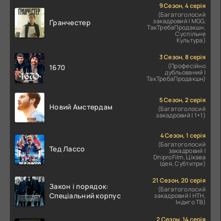
9 Сезон, 4 серія
(Багатоголосий
закадровий | MGG,
Ґранчестер
ТакТребаПродакшн,
Суспільне
Культура)
3 Сезон, 8 серія
(Професійно
1670
дубльований |
ТакТребаПродакшн)
5 Сезон, 2 серія
Новий Амстердам
(Багатоголосий
закадровий | 1+1)
4 Сезон, 1 серія
(Багатоголосий
Тед Лассо
закадровий |
DniproFilm, Цікава
Ідея, Субтитри)
21 Сезон, 20 серія
Закон і порядок:
(Багатоголосий
Спеціальний корпус
закадровий | НТН,
Індиго ТВ)
2 Сезон, 14 серія