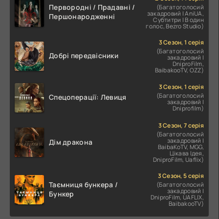
Первородні / Прадавні /
(Багатоголосий
закадровий | AniUA,
Першонародженні
Субтитри | В один
голос, Bezro Studio)
3 Сезон, 1 серія
(Багатоголосий
Добрі передвісники
закадровий |
DniproFilm,
BaibakooTV, OZZ)
3 Сезон, 1 серія
(Багатоголосий
Спецоперації: Левиця
закадровий |
Dniprofilm)
3 Сезон, 7 серія
(Багатоголосий
закадровий |
Дім дракона
BaibaKoTV, MGG,
Цікава Ідея,
DniproFilm, Uaflix)
3 Сезон, 5 серія
Таємниця бункера /
(Багатоголосий
закадровий |
Бункер
DniproFilm, UAFLIX,
BaibakooTV)