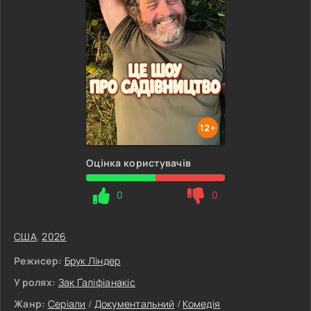
12+
Оцінка користувачів
0
0
США
,
2026
Режисер:
Брук Ліндер
У ролях:
Зак Ґаліфіанакіс
Жанр:
Серіали
/
Документальний
/
Комедія