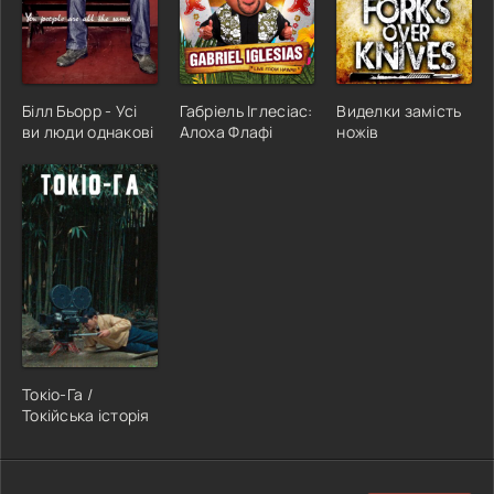
Білл Бьорр - Усі
Габріель Іглесіас:
Виделки замість
ви люди однакові
Алоха Флафі
ножів
Токіо-Га /
Токійська історія