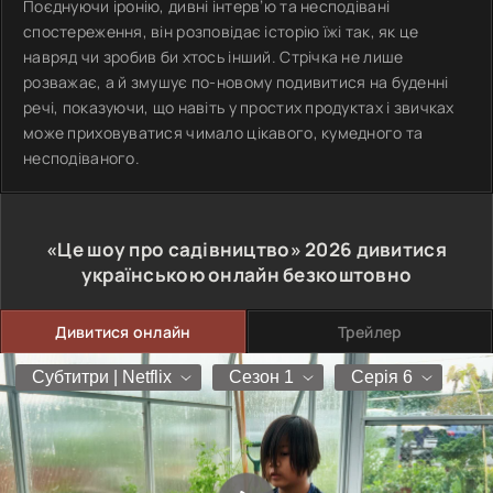
Поєднуючи іронію, дивні інтерв’ю та несподівані
спостереження, він розповідає історію їжі так, як це
навряд чи зробив би хтось інший. Стрічка не лише
розважає, а й змушує по-новому подивитися на буденні
речі, показуючи, що навіть у простих продуктах і звичках
може приховуватися чимало цікавого, кумедного та
несподіваного.
«Це шоу про садівництво»
2026
дивитися
українською онлайн безкоштовно
Дивитися онлайн
Трейлер