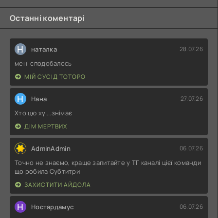
Останні коментарі
Н
наталка
28.07.26
мені сподобалось
МІЙ СУСІД ТОТОРО
Н
Нана
27.07.26
Хто цю ху....знімає
ДІМ МЕРТВИХ
AdminAdmin
06.07.26
Точно не знаємо, краще запитайте у ТГ каналі цієї команди
що робила Субтитри
ЗАХИСТИТИ АЙДОЛА
Н
Ностардамус
06.07.26