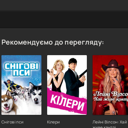
Рекомендуємо до перегляду:
Снігові пси
Кілери
Лейні Вілсон: Хай
живе кантрі