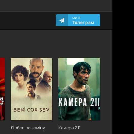
МИ В
Телеграм
Любов на заміну
Камера 211