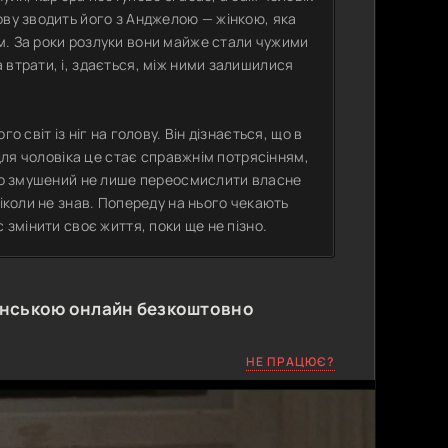
ову зводить його з Анджелою — жінкою, яка
м. За роки розлуки вони майже стали чужими
 втрати, і, здається, між ними залишилися
 світ із ніг на голову. Він дізнається, що в
 Для чоловіка це стає справжнім потрясінням,
 Бо змушений не лише переосмислити власне
ніколи не знав. Попереду на нього чекають
 змінити своє життя, поки ще не пізно.
їнською онлайн безкоштовно
НЕ ПРАЦЮЄ?