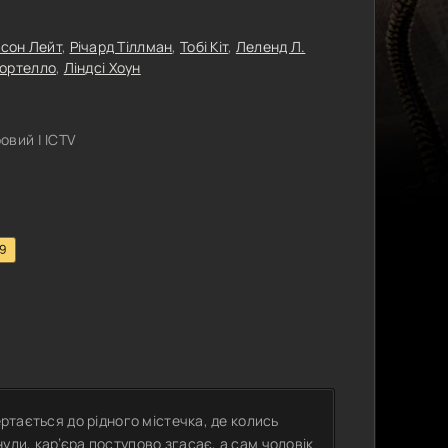
сон Лейт
,
Річард Тіллман
,
Тобі Кіт
,
Леленд Л.
ортелло
,
Ліндсі Хоун
овий | ICTV
.9
ертається до рідного містечка, де колись
ули, кар’єра поступово згасає, а сам чоловік