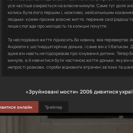
усе частіше озирається на власне минуле. Саме тут доля зн
колись була його першим і, можливо, найсильнішим кохання
людьми: кожен прожив власне життя, пережив свої радощі та
лише спогади про молодість та колишні почуття.
Та несподівано життя підносить Бо новину, яка перевертає його
Анджели є шістнадцятирічна донька, і саме він є її батьком.
адже він навіть не підозрював про існування дитини. Тепер
минуле, а й навчитися бути частиною життя доньки, яку він 
непрості розмови, спроби відновити втрачені зв’язки та шанс
«Зруйновані мости»
2006
дивитися укра
ивитися онлайн
Трейлер