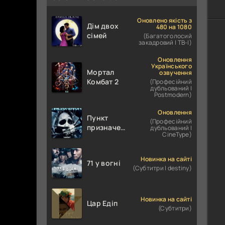
Оновлено якість з
Дім двох
480 на 1080
сімей
(Багатоголосий
закадровий | ТВ-І)
Оновлення
Українського
Мортал
озвучення
Комбат 2
(Професійний
дубльований |
Postmodern)
Оновлення
Пункт
(Професійний
призначення
дубльований |
CineType)
4
Новинка на сайті
71 у вогні
(Субтитри | destiny)
Новинка на сайті
Цар Едіп
(Субтитри)