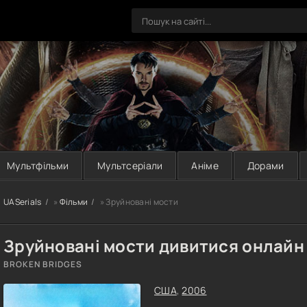
Мультфільми
Мультсеріали
Аніме
Дорами
UASerials
»
Фільми
» Зруйновані мости
Зруйновані мости дивитися онлайн
BROKEN BRIDGES
США
,
2006