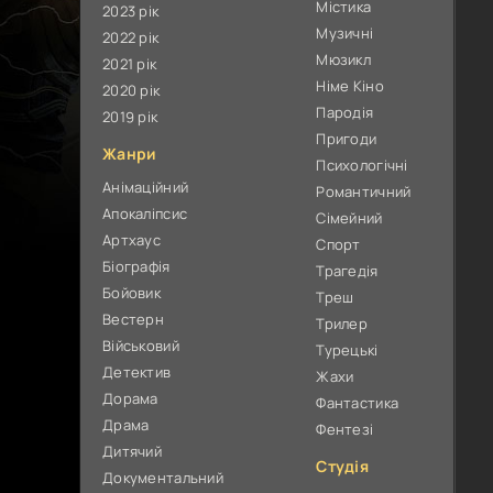
Містика
2023 рік
Музичні
2022 рік
Мюзикл
2021 рік
Німе Кіно
2020 рік
Пародія
2019 рік
Пригоди
Жанри
Психологічні
Анімаційний
Романтичний
Апокаліпсис
Сімейний
Артхаус
Спорт
Біографія
Трагедія
Бойовик
Треш
Вестерн
Трилер
Військовий
Турецькі
Детектив
Жахи
Дорама
Фантастика
Драма
Фентезі
Дитячий
Студія
Документальний