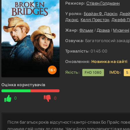
Режисер:
Стівен Голдманн
У ролях:
Брайан Ф. Даркін
,
Джей
Джонс
,
Келлі Престон
,
Джефф П
Жанр:
Фільми
/
Драма
/
Музичні
Озвучка:
Багатоголосий закадр
Тривалість:
01:45:00
Оновлення:
Новинка на сайті
16+
Якість:
IMDb:
FHD 1080
5
Оцінка користувачів
0
0
Після багатьох років відсутності кантрі-співак Бо Прайс пов
починав свій шлях до слави. Часи його популярності вже мин