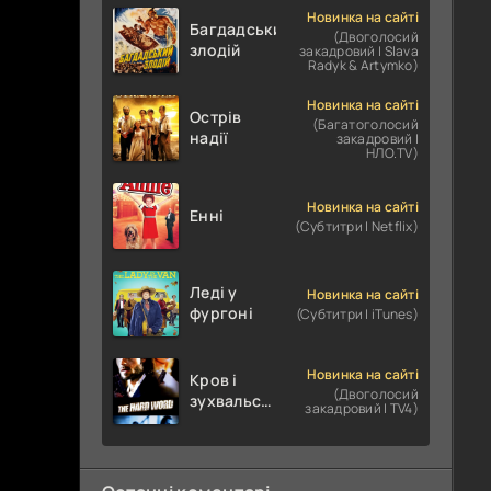
Новинка на сайті
Багдадський
(Двоголосий
злодій
закадровий | Slava
Radyk & Artymko)
Новинка на сайті
Острів
(Багатоголосий
надії
закадровий |
НЛО.TV)
Новинка на сайті
Енні
(Субтитри | Netflix)
Леді у
Новинка на сайті
фургоні
(Субтитри | iTunes)
Новинка на сайті
Кров і
(Двоголосий
зухвальство
закадровий | TV4)
/ Родинне
пограбування