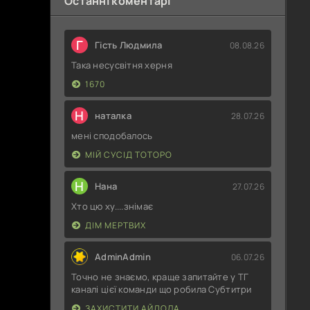
Останні коментарі
Г
Гість Людмила
08.08.26
Така несусвітня херня
1670
Н
наталка
28.07.26
мені сподобалось
МІЙ СУСІД ТОТОРО
Н
Нана
27.07.26
Хто цю ху....знімає
ДІМ МЕРТВИХ
AdminAdmin
06.07.26
Точно не знаємо, краще запитайте у ТГ
каналі цієї команди що робила Субтитри
ЗАХИСТИТИ АЙДОЛА