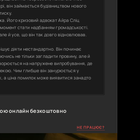
'єрі, він займається будівництвом нового
тиску.
ка. Його кризовий адвокат Айра Сліц
 момент стати надбанням громадськості.
але й усе, що він так довго відновлював.
рішує діяти нестандартно. Він починає
ючись не тільки загладити провину, але й
етворюється на напружене випробування, де
пекою. Чим глибше він занурюється у
ак, а ціна помилок може виявитися занадто
кою онлайн безкоштовно
НЕ ПРАЦЮЄ?