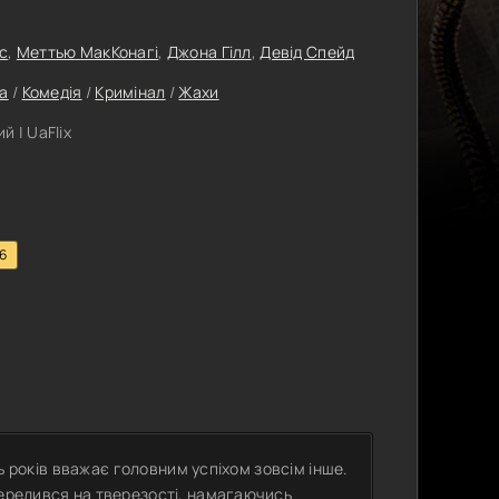
с
,
Меттью МакКонагі
,
Джона Гілл
,
Девід Спейд
а
/
Комедія
/
Кримінал
/
Жахи
 | UaFlix
.6
ять років вважає головним успіхом зовсім інше.
середився на тверезості, намагаючись