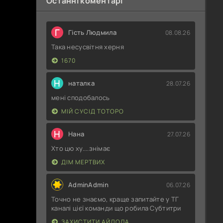
Останні коментарі
Г
Гість Людмила
08.08.26
Така несусвітня херня
1670
Н
наталка
28.07.26
мені сподобалось
МІЙ СУСІД ТОТОРО
Н
Нана
27.07.26
Хто цю ху....знімає
ДІМ МЕРТВИХ
AdminAdmin
06.07.26
Точно не знаємо, краще запитайте у ТГ
каналі цієї команди що робила Субтитри
ЗАХИСТИТИ АЙДОЛА