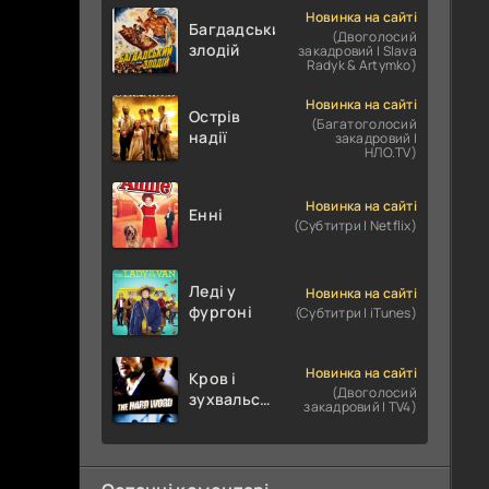
Новинка на сайті
Багдадський
(Двоголосий
злодій
закадровий | Slava
Radyk & Artymko)
Новинка на сайті
Острів
(Багатоголосий
надії
закадровий |
НЛО.TV)
Новинка на сайті
Енні
(Субтитри | Netflix)
Леді у
Новинка на сайті
фургоні
(Субтитри | iTunes)
Новинка на сайті
Кров і
(Двоголосий
зухвальство
закадровий | TV4)
/ Родинне
пограбування