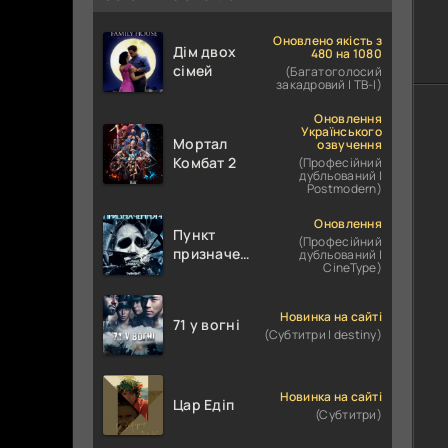
Оновлено якість з
Дім двох
480 на 1080
сімей
(Багатоголосий
закадровий | ТВ-І)
Оновлення
Українського
Мортал
озвучення
Комбат 2
(Професійний
дубльований |
Postmodern)
Оновлення
Пункт
(Професійний
призначення
дубльований |
CineType)
4
Новинка на сайті
71 у вогні
(Субтитри | destiny)
Новинка на сайті
Цар Едіп
(Субтитри)