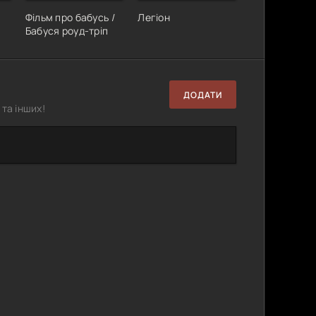
Фільм про бабусь /
Легіон
Бабуся роуд-тріп
ДОДАТИ
та інших!