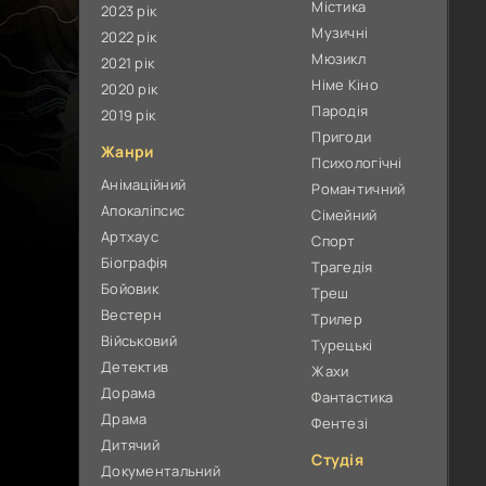
Містика
2023 рік
Музичні
2022 рік
Мюзикл
2021 рік
Німе Кіно
2020 рік
Пародія
2019 рік
Пригоди
Жанри
Психологічні
Анімаційний
Романтичний
Апокаліпсис
Сімейний
Артхаус
Спорт
Біографія
Трагедія
Бойовик
Треш
Вестерн
Трилер
Військовий
Турецькі
Детектив
Жахи
Дорама
Фантастика
Драма
Фентезі
Дитячий
Студія
Документальний