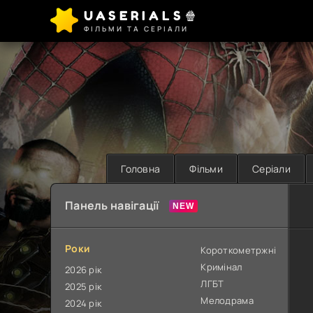
UASERIALS🍿
ФІЛЬМИ ТА СЕРІАЛИ
Головна
Фільми
Серіали
Панель навігації
Роки
Короткометржні
Кримінал
2026 рік
ЛГБТ
2025 рік
Мелодрама
2024 рік