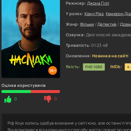
Режисер:
Джона Гілл
У ролях:
Кіану Рівз
,
Кемерон Діа
Жанр:
Фільми
/
Детектив
/
Драм
Озвучка:
Двоголосий закадровий
Тривалість:
01:23:48
Оновлення:
Новинка на сайті
Якість:
IMDb:
FHD 1080
4
16+
Оцінка користувачів
0
0
Ріф Хоук колись здобув визнання у світі кіно, але останні п’
Він відмовився від колишнього способу життя і повністю зо