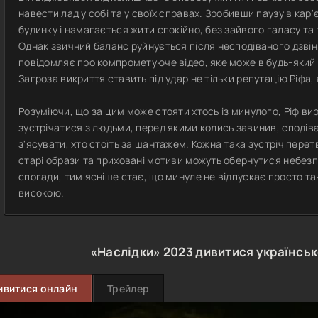
навести лад у собі та у своїх справах. Зробивши паузу в кар
будинку і намагається жити спокійно, без зайвого галасу та 
Однак звичний баланс руйнується після несподіваного дзвін
повідомляє про компрометуюче відео, яке може в будь-який
Загроза викриття ставить під удар не тільки репутацію Ріфа, 
Розуміючи, що за цим може стояти хтось із минулого, Ріф ви
зустрічатися з людьми, перед якими колись завинив, сподіва
з'ясувати, хто стоїть за шантажем. Кожна така зустріч пер
старі образи та приховані мотиви можуть обернутися небез
спогади, тим ясніше стає, що минуле не відпускає просто т
високою.
«Наслідки»
2023
дивитися українсь
ивитися онлайн
Трейлер