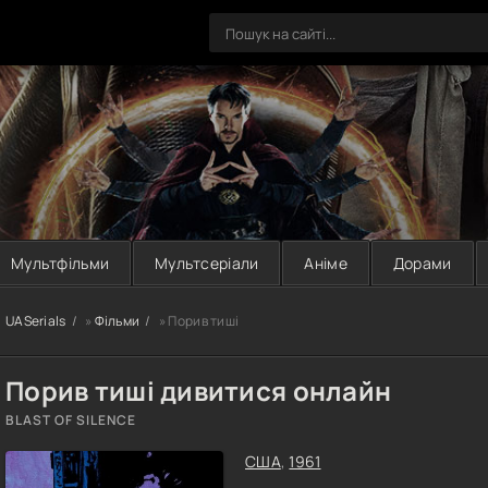
Мультфільми
Мультсеріали
Аніме
Дорами
UASerials
»
Фільми
» Порив тиші
Порив тиші дивитися онлайн
BLAST OF SILENCE
США
,
1961