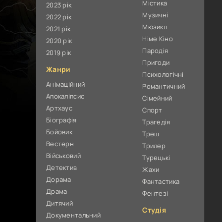
Містика
2023 рік
Музичні
2022 рік
Мюзикл
2021 рік
Німе Кіно
2020 рік
Пародія
2019 рік
Пригоди
Жанри
Психологічні
Анімаційний
Романтичний
Апокаліпсис
Сімейний
Артхаус
Спорт
Біографія
Трагедія
Бойовик
Треш
Вестерн
Трилер
Військовий
Турецькі
Детектив
Жахи
Дорама
Фантастика
Драма
Фентезі
Дитячий
Студія
Документальний