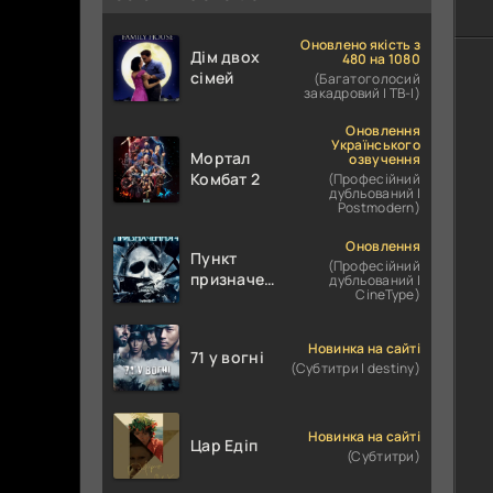
Оновлено якість з
Дім двох
480 на 1080
сімей
(Багатоголосий
закадровий | ТВ-І)
Оновлення
Українського
Мортал
озвучення
Комбат 2
(Професійний
дубльований |
Postmodern)
Оновлення
Пункт
(Професійний
призначення
дубльований |
CineType)
4
Новинка на сайті
71 у вогні
(Субтитри | destiny)
Новинка на сайті
Цар Едіп
(Субтитри)