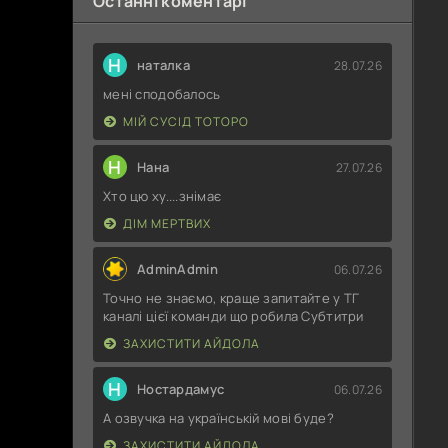
Останні коментарі
Н
наталка
28.07.26
мені сподобалось
МІЙ СУСІД ТОТОРО
Н
Нана
27.07.26
Хто цю ху....знімає
ДІМ МЕРТВИХ
AdminAdmin
06.07.26
Точно не знаємо, краще запитайте у ТГ
каналі цієї команди що робила Субтитри
ЗАХИСТИТИ АЙДОЛА
Н
Ностардамус
06.07.26
А озвучка на українській мові буде?
ЗАХИСТИТИ АЙДОЛА