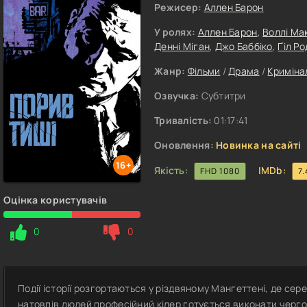
Режисер:
Аллен Барон
У ролях:
Аллен Барон
,
Воллі Ма
Денні Міган
,
Джо Баббіко
,
Ґіл Р
Жанр:
Фільми
/
Драма
/
Криміна
Озвучка:
Субтитри
Тривалість:
01:17:41
Оновлення:
Новинка на сайті
16+
Якість:
IMDb:
FHD 1080
7.
Оцінка користувачів
0
0
Події історії розгортаються у різдвяному Мангеттені, де сер
натовпів людей професійний кілер готується виконати черго