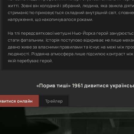
житті. Зовні він холодний і зібраний, людина, яка звикла діят
стриманістю приховується складний внутрішній світ, сповне
напруження, що накопичувалося роками.
На тлі передсвяткової метушні Нью-Йорка герой занурюється
стати фатальним. Історія поступово відкриває не лише механ
давно живе за власними правилами та існує на межі між пр
людяності. Різдвяна атмосфера лише підсилює контраст між
якій перебуває герой.
«Порив тиші»
1961
дивитися українсь
ивитися онлайн
Трейлер