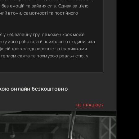
и без емоцій та зайвих слів. Однак за цією
ний втоми, самотності та постійного
 у небезпечну гру, де кожен крок може
іку його роботи, а й психологію людини, яка
офесійною холоднокровністю і залишками
 теплом свята та похмурою реальністю, у
кою онлайн безкоштовно
НЕ ПРАЦЮЄ?