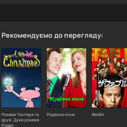
Рекомендуємо до перегляду:
Рожева Пантера та
Різдвяна пісня
Фейбл
друзі: Дуже рожеве
Різдво