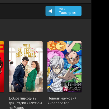
МИ В
Телеграм
Добре підходить
Певний науковий
для Різдва / Костюм
Акселератор
на Різдво