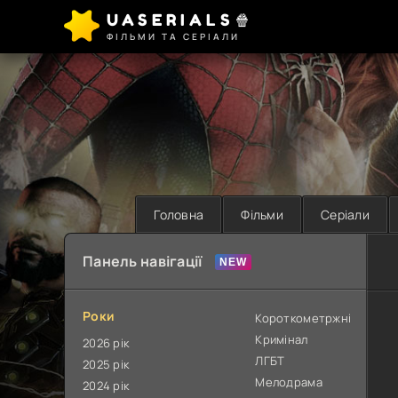
UASERIALS🍿
ФІЛЬМИ ТА СЕРІАЛИ
Головна
Фільми
Серіали
Панель навігації
Роки
Короткометржні
Кримінал
2026 рік
ЛГБТ
2025 рік
Мелодрама
2024 рік