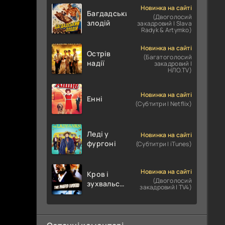
Новинка на сайті
Багдадський
(Двоголосий
злодій
закадровий | Slava
Radyk & Artymko)
Новинка на сайті
Острів
(Багатоголосий
надії
закадровий |
НЛО.TV)
Новинка на сайті
Енні
(Субтитри | Netflix)
Леді у
Новинка на сайті
фургоні
(Субтитри | iTunes)
Новинка на сайті
Кров і
(Двоголосий
зухвальство
закадровий | TV4)
/ Родинне
пограбування