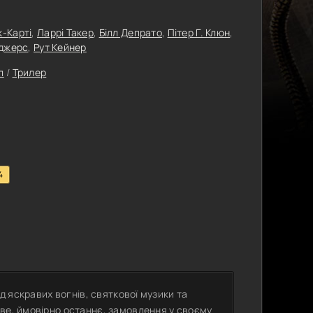
к-Карті
,
Ларрі Такер
,
Білл Депрато
,
Пітер Г. Клюн
,
оджерс
,
Рут Кейнер
л
/
Трилер
4
ед яскравих вогнів, святкової музики та
ве, ймовірно останнє, замовлення у своєму