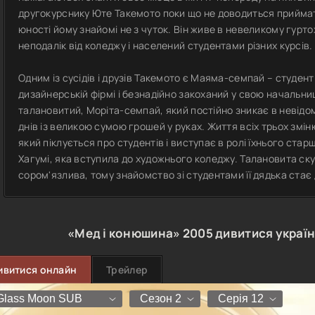
другокурснику Юте Такемото поки що не доводиться приймат
юності йому знайомі не з чуток. Він живе в невеликому гурт
неподалік від коледжу і населений студентами різних курсів.
Одним із сусідів і друзів Такемото є Маяма-семпай – студен
дизайнерській фірмі і безнадійно закоханий у свою начальни
талановитий, Моріта-семпай, який постійно зникає в невідо
днів із великою сумою грошей у руках. Життя всіх трьох змі
який піклується про студентів і виступає в ролі їхнього ст
Хагумі, яка вступила до художнього коледжу. Талановита ск
сором'язлива, тому знайомство зі студентами її дядька ста
«Мед і конюшина»
2005
дивитися украї
ивитися онлайн
Трейлер