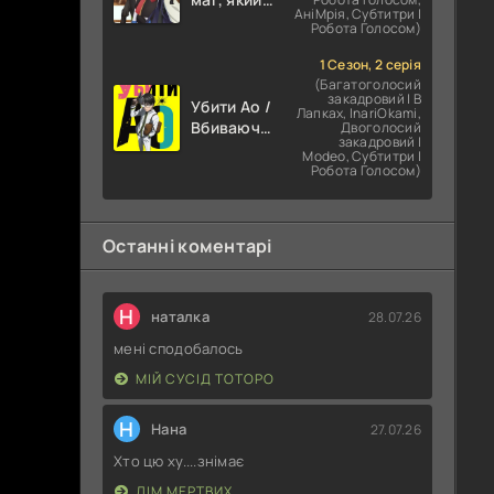
АніМрія, Субтитри |
зосереджувався
Робота Голосом)
на магії
підтримки,
1 Сезон, 2 серія
прагне
(Багатоголосий
закадровий | В
стати
Убити Ао /
Лапках, InariOkami,
найсильнішим
Вбиваючи
Двоголосий
закадровий |
після
Юність
Modeo, Субтитри |
вигнання
Робота Голосом)
Останні коментарі
Н
наталка
28.07.26
мені сподобалось
МІЙ СУСІД ТОТОРО
Н
Нана
27.07.26
Хто цю ху....знімає
ДІМ МЕРТВИХ