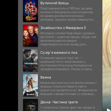
дружина Пенелопа. Та шлях, який
Вуличний боєць
Події переносять у 1993 рік, де двоє
колишніх бійців вуличних поєдинків,
які давно розійшлися різними
шляхами, змушені знову повернутися
до світу жорстоких сутичок. Їх спокій
порушує поява загадкової
Знайомство з Факерами 3
Молодий чоловік Генрі виріс у родині,
де спокій — рідкісне явище, а будь-яке
важливе рішення швидко
перетворюється на привід для
суперечок і непорозумінь. Коли він
оголошує про намір одружитися, це
Сузір’я великого пса
Головний герой історії, Хіг, —
цивільний пілот, який мешкає у
постапокаліптичному Колорадо на
занедбаній авіабазі. Разом зі своїм
вірним супутником, собакою
Джаспером, та буркотливим, але
Ваяна
відданим
Моана відгукується на заклик океану і
вирішує покинути береги свого
рідного острова Мотунуї. Вперше вона
вирушає у відкрите море у супроводі
знаменитого напівбога Мауї. На них
чекає незабутня
Дюна: Частина третя
У галактиці стрімко зростає напруга: