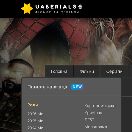
UASERIALS🍿
ФІЛЬМИ ТА СЕРІАЛИ
Головна
Фільми
Серіали
Панель навігації
Роки
Короткометржні
Кримінал
2026 рік
ЛГБТ
2025 рік
Мелодрама
2024 рік