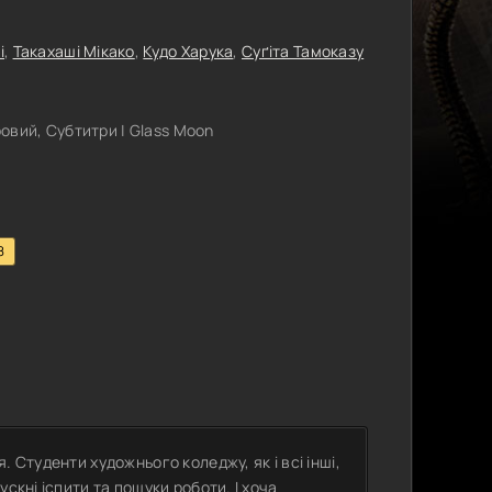
і
,
Такахаші Мікако
,
Кудо Харука
,
Суґіта Тамоказу
вий, Субтитри | Glass Moon
8
 Студенти художнього коледжу, як і всі інші,
скні іспити та пошуки роботи. І хоча