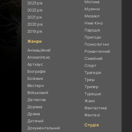
Містика
2023 рік
Музичні
2022 рік
Мюзикл
2021 рік
Німе Кіно
2020 рік
Пародія
2019 рік
Пригоди
Жанри
Психологічні
Анімаційний
Романтичний
Апокаліпсис
Сімейний
Артхаус
Спорт
Біографія
Трагедія
Бойовик
Треш
Вестерн
Трилер
Військовий
Турецькі
Детектив
Жахи
Дорама
Фантастика
Драма
Фентезі
Дитячий
Студія
Документальний