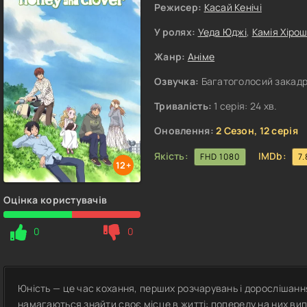
Режисер:
Касай Кенічі
У ролях:
Уеда Юджі
,
Камія Хірош
Жанр:
Аніме
Озвучка:
Багатоголосий закадро
Тривалість:
1 серія: 24 хв.
Оновлення:
2 Сезон, 12 серія
Якість:
IMDb:
FHD 1080
7.
12+
Оцінка користувачів
0
0
Юність — це час кохання, перших розчарувань і дорослішання.
намагаються знайти своє місце в житті: попереду на них випу