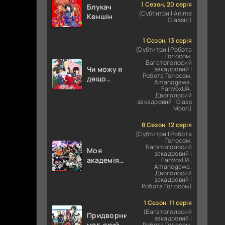
НО КЕН /
1 Сезон, 20 серія
Блукач
(Субтитри | Anime
Кулак
Кеншін
Classic)
Північної
Зорі
1 Сезон, 13 серія
(Субтитри | Робота
Голосом,
Багатоголосий
Чи можу я
закадровий |
Робота Голосом,
дещо
Amanogawa,
попросити?
FanVoxUA,
Двоголосий
закадровий | Glass
Moon)
8 Сезон, 12 серія
(Субтитри | Робота
Голосом,
Багатоголосий
Моя
закадровий |
академія
FanVoxUA,
Amanogawa,
героїв
Двоголосий
закадровий |
Робота Голосом)
1 Сезон, 11 серія
(Багатоголосий
Придворний
закадровий |
маг, який
Робота Голосом,