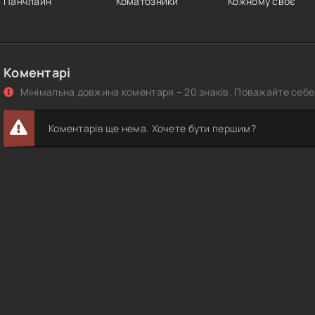
Панчлайн
Коматозники
Кожному своє
Коментарі
Мінімальна довжина коментаря – 20 знаків. Поважайте себе 
Коментарів ще нема. Хочете бути першим?