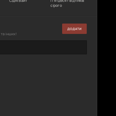
Сідні Вайт
П'ятдесят відтінків
сірого
ДОДАТИ
та інших!