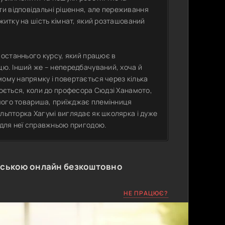
и відповідальні рішення, але переживання
ожитку на шість кімнат, який розташований
т останнього курсу, який працює в
цю. Інший же – непередбачуваний, хоча й
мому напрямку і повертається через кілька
нюється, коли до професора Сюдзі Ханамото,
аршого товариша, приїжджає племінниця
ульпторка Хагумі виглядає як школярка і дуже
є для неї справжньою пригодою.
нською онлайн безкоштовно
НЕ ПРАЦЮЄ?