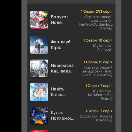
1 Сезон, 293 серія
Боруто:
(Багатоголосий
закадровий |
Нове
FanWoxUA, Bamboo
покоління
Anime)
Наруто
1 Сезон, 10 серія
Фан-клуб
(Субтитри |
Кіріо
AniTube)
1 Сезон, 12 серія
Невиразна
(Багатоголосий
Кашівада І
закадровий | Inari
Okami, Субтитри)
Експресивний
Ота
1 Сезон, 7 серія
Навіть
(Субтитри |
Копія
KatMaster, Від
Вуйка)
здатна
закохатися
1 Сезон, 3 серія
Кулак
(Субтитри | Робота
Полярної
голосом)
зірки:
ХОКУТО