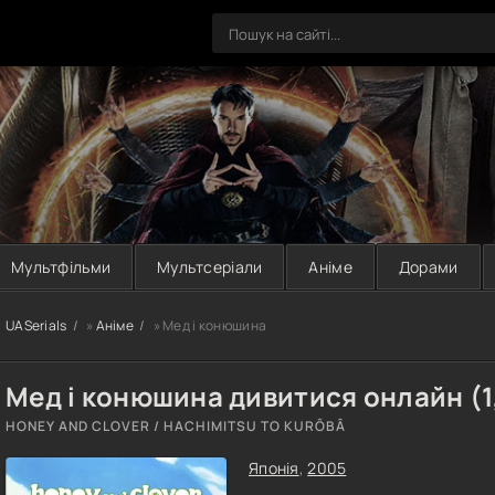
Мультфільми
Мультсеріали
Аніме
Дорами
UASerials
»
Аніме
» Мед і конюшина
Мед і конюшина дивитися онлайн (1,
HONEY AND CLOVER / HACHIMITSU TO KURÔBÂ
Японія
,
2005