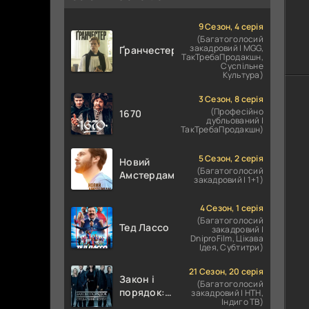
9 Сезон, 4 серія
(Багатоголосий
закадровий | MGG,
Ґранчестер
ТакТребаПродакшн,
Суспільне
Культура)
3 Сезон, 8 серія
(Професійно
1670
дубльований |
ТакТребаПродакшн)
5 Сезон, 2 серія
Новий
(Багатоголосий
Амстердам
закадровий | 1+1)
4 Сезон, 1 серія
(Багатоголосий
Тед Лассо
закадровий |
DniproFilm, Цікава
Ідея, Субтитри)
21 Сезон, 20 серія
Закон і
(Багатоголосий
порядок:
закадровий | НТН,
Індиго ТВ)
Спеціальний