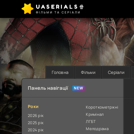
UASERIALS🍿
ФІЛЬМИ ТА СЕРІАЛИ
Головна
Фільми
Серіали
Панель навігації
Роки
Короткометржні
Кримінал
2026 рік
ЛГБТ
2025 рік
Мелодрама
2024 рік