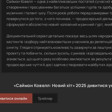
Саймон Ковелл — одна з найвпливовіших постатей сучасної му
створенням і просуванням багатьох успішних гуртів та здоб
музичних і талант-шоу. Після років роботи перед камерами та
повернутися до того, з чого починав, — продюсерської діяльн
сформувати абсолютно новий чоловічий музичний гурт, який
Документальний серіал детально показує весь шлях народж
кастингів і відбору найталановитіших учасників до репетицій
синглу. Глядачі отримують можливість зазирнути за лаштун
проєкту та побачити, скільки зусиль, сумнівів і відповідальн
зізнається, що цього разу особливо хвилюється за результа
продюсерське чуття й досі здатне створювати майбутніх зір
«Саймон Ковелл: Новий хіт»
2025
дивитися у
ивитися онлайн
Трейлер