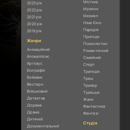
Містика
2023 рік
Музичні
2022 рік
Мюзикл
2021 рік
Німе Кіно
2020 рік
Пародія
2019 рік
Пригоди
Жанри
Психологічні
Анімаційний
Романтичний
Апокаліпсис
Сімейний
Артхаус
Спорт
Біографія
Трагедія
Бойовик
Треш
Вестерн
Трилер
Військовий
Турецькі
Детектив
Жахи
Дорама
Фантастика
Драма
Фентезі
Дитячий
Студія
Документальний