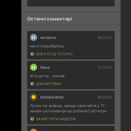
Останні коментарі
Н
наталка
28.07.26
мені сподобалось
МІЙ СУСІД ТОТОРО
Н
Нана
27.07.26
Хто цю ху....знімає
ДІМ МЕРТВИХ
AdminAdmin
06.07.26
Точно не знаємо, краще запитайте у ТГ
каналі цієї команди що робила Субтитри
ЗАХИСТИТИ АЙДОЛА