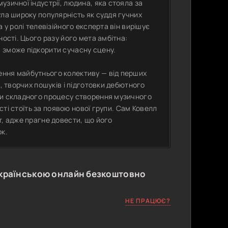
зичної індустрії, людина, яка стояла за
ула широку популярність як суддя гучних
 у ролі телевізійного експерта він вирішує
ості. Цього разу його мета амбітна:
 зможе підкорити сучасну сцену.
ення майбутнього колективу — від перших
, творчих пошуків і підготовки дебютного
ки складного процесу створення музичного
ості стоїть за появою нової групи. Сам Ковелл
т, адже прагне довести, що його
ок.
країнською онлайн безкоштовно
НЕ ПРАЦЮЄ?