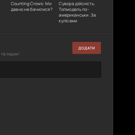
Counting Crows: Ми
Сувора дійсність.
давно не бачилися?
Топмодель по-
американськи: За
кулісами
ДОДАТИ
та інших!