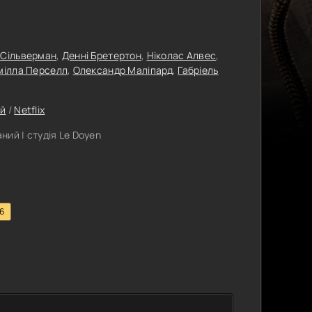
 Сільверман
,
Денні Бретертон
,
Ніколас Алвес
,
мілла Перселл
,
Олександр Маліпард
,
Габріель
ий
/
Netflix
ий | студія Le Doyen
.6