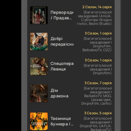
корпус
2 Сезон, 14 серія
Первородні
(Багатоголосий
закадровий | AniUA,
/ Прадавні
Субтитри | В один
/
голос, Bezro Studio)
Першонародженні
3 Сезон, 1 серія
Добрі
(Багатоголосий
закадровий |
передвісники
DniproFilm,
BaibakooTV, OZZ)
3 Сезон, 1 серія
Спецоперації:
(Багатоголосий
Левиця
закадровий |
Dniprofilm)
3 Сезон, 7 серія
(Багатоголосий
Дім
закадровий |
дракона
BaibaKoTV, MGG,
Цікава Ідея,
DniproFilm, Uaflix)
3 Сезон, 5 серія
Таємниця
(Багатоголосий
закадровий |
бункера /
DniproFilm, UAFLIX,
Бункер
BaibakooTV)