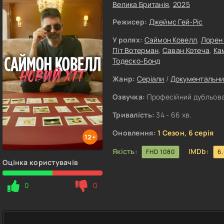
Велика Британія
,
2025
Режисер:
Джеймс Гей-Ріс
У ролях:
Саймон Ковелл
,
Лорен
Піт Вотерман
,
Саван Котеча
,
Ка
Тодеско-Бонд
Жанр:
Серіали
/
Документальн
Озвучка:
Професійний дубльован
Тривалість:
34 - 66 хв.
Оновлення:
1 Сезон, 6 серія
12+
Якість:
IMDb:
FHD 1080
6
Оцінка користувачів
0
0