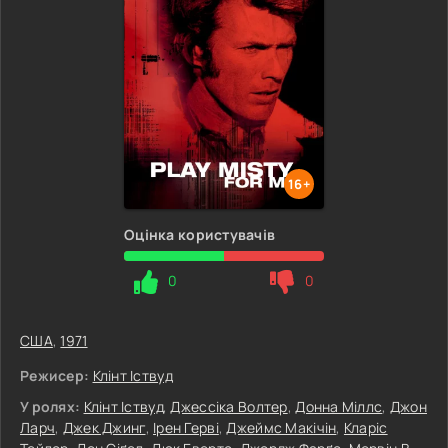
16+
Оцінка користувачів
0
0
США
,
1971
Режисер:
Клінт Іствуд
У ролях:
Клінт Іствуд
,
Джессіка Волтер
,
Донна Міллс
,
Джон
Ларч
,
Джек Джинг
,
Ірен Герві
,
Джеймс Макічін
,
Кларіс