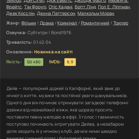
Тейлор
,
Дон Сіґел
,
Дюк Евертс
,
Джордж Фарґо
,
Мервін В.
Фрейтс
,
Тім Фроулі
,
Отіс Кадані
,
Брітт Лінд
,
Пол Е. Ліппман
,
Джек Косслін
,
Джина Паттерсон
,
Малкольм Моран
Жанр:
Фільми
/
Драма
/
Кримінал
/
Романтичний
/
Трилер
Озвучка:
Субтитри | Bond1976
Тривалість:
01:42:04
Оновлення:
Новинка на сайті
Якість:
IMDb:
SD 480
6.9
Дейв — популярний діджей із Каліфорнії, який звик до
нічного життя, музики та постійної уваги шанувальників.
Одного дня він починає отримувати загадкові телефонні
дзвінки від незнайомої жінки, яка щоразу просить
поставити певну мелодію в ефірі. Її голос і таємничість
поступово починають інтригувати Дейва, а незабаром
доля зводить їх у нічному клубі, де між ними швидко
виникає сильний потяг і бурхливий роман.