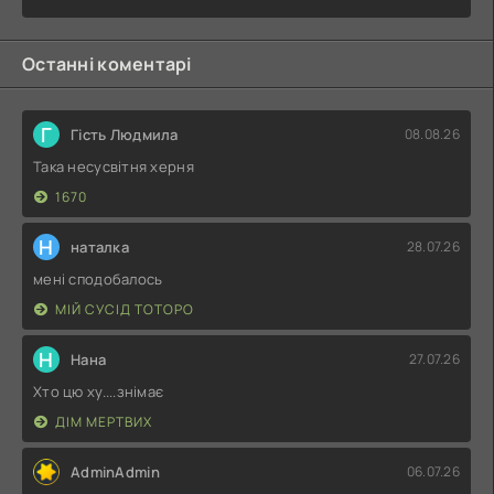
Останні коментарі
Г
Гість Людмила
08.08.26
Така несусвітня херня
1670
Н
наталка
28.07.26
мені сподобалось
МІЙ СУСІД ТОТОРО
Н
Нана
27.07.26
Хто цю ху....знімає
ДІМ МЕРТВИХ
AdminAdmin
06.07.26