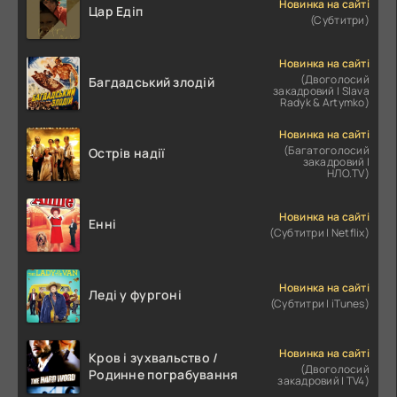
Новинка на сайті
Цар Едіп
(Субтитри)
Новинка на сайті
(Двоголосий
Багдадський злодій
закадровий | Slava
Radyk & Artymko)
Новинка на сайті
(Багатоголосий
Острів надії
закадровий |
НЛО.TV)
Новинка на сайті
Енні
(Субтитри | Netflix)
Новинка на сайті
Леді у фургоні
(Субтитри | iTunes)
Новинка на сайті
Кров і зухвальство /
(Двоголосий
Родинне пограбування
закадровий | TV4)