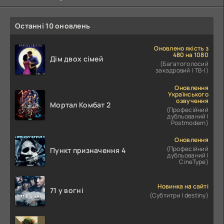
Останні 10 оновлень
Оновлено якість з
480 на 1080
Дім двох сімей
(Багатоголосий
закадровий | ТВ-І)
Оновлення
Українського
озвучення
Мортал Комбат 2
(Професійний
дубльований |
Postmodern)
Оновлення
(Професійний
Пункт призначення 4
дубльований |
CineType)
Новинка на сайті
71 у вогні
(Субтитри | destiny)