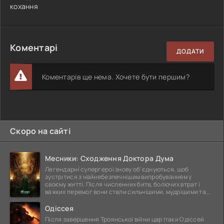
кохання
Коментарі
ДОДАТИ
Коментарів ще нема. Хочете бути першим?
Скоро на сайті
Месники: Сходження Доктора Дума
Легендарні супергерої знову об'єднуються, щоб
зустрітися з найнебезпечнішим випробуванням у
своєму житті. Після численних битв, болючих втрат і
важких перемог вони стали сильнішими, мудрішими та
ще
Одіссея
Після завершення Троянської війни цар Ітаки Одіссей