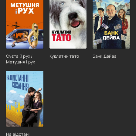
Суєта й рух /
Кудлатий тато
Банк Дейва
Метушня і рух
На відстані