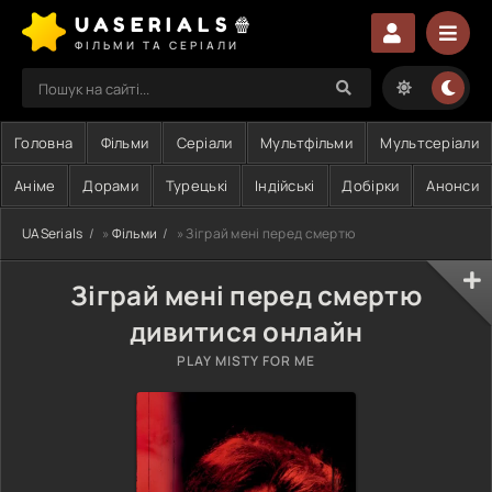
UASERIALS🍿
ФІЛЬМИ ТА СЕРІАЛИ
Головна
Фільми
Серіали
Мультфільми
Мультсеріали
Аніме
Дорами
Турецькі
Індійські
Добірки
Анонси
UASerials
»
Фільми
» Зіграй мені перед смертю
Зіграй мені перед смертю
дивитися онлайн
PLAY MISTY FOR ME