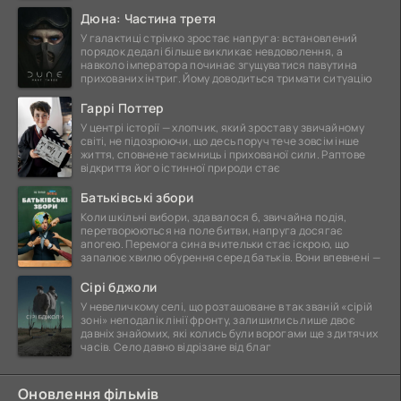
Дюна: Частина третя
У галактиці стрімко зростає напруга: встановлений
порядок дедалі більше викликає невдоволення, а
навколо імператора починає згущуватися павутина
прихованих інтриг. Йому доводиться тримати ситуацію
Гаррі Поттер
У центрі історії — хлопчик, який зростав у звичайному
світі, не підозрюючи, що десь поруч тече зовсім інше
життя, сповнене таємниць і прихованої сили. Раптове
відкриття його істинної природи стає
Батьківські збори
Коли шкільні вибори, здавалося б, звичайна подія,
перетворюються на поле битви, напруга досягає
апогею. Перемога сина вчительки стає іскрою, що
запалює хвилю обурення серед батьків. Вони впевнені —
Сірі бджоли
У невеличкому селі, що розташоване в так званій «сірій
зоні» неподалік лінії фронту, залишились лише двоє
давніх знайомих, які колись були ворогами ще з дитячих
часів. Село давно відрізане від благ
Оновлення фільмів