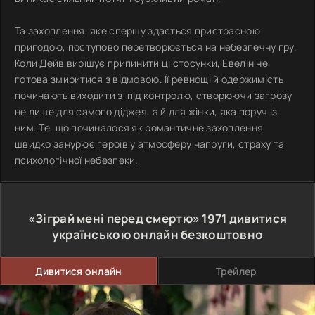
Та захоплення, яке спершу здається пристрасною
пригодою, поступово перетворюється на небезпечну гру.
Коли Дейв вирішує припинити ці стосунки, Евелін не
готова змиритися з відмовою. Її ревнощі й одержимість
починають виходити з-під контролю, створюючи загрозу
не лише для самого діджея, а й для жінки, яка поруч із
ним. Те, що починалося як романтичне захоплення,
швидко занурює героїв у атмосферу напруги, страху та
психологічної небезпеки.
«Зіграй мені перед смертю»
1971
дивитися
українською онлайн безкоштовно
Дивитися онлайн
Трейлер