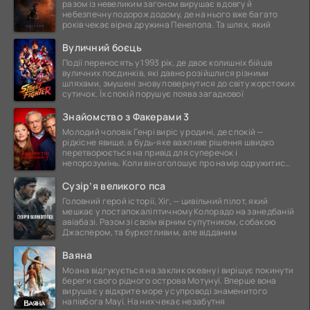
разом із невеликим загоном вирушає в довгу й
небезпечну подорож додому, де на нього вже багато
років чекає вірна дружина Пенелопа. Та шлях, який
Вуличний боєць
Події переносять у 1993 рік, де двоє колишніх бійців
вуличних поєдинків, які давно розійшлися різними
шляхами, змушені знову повернутися до світу жорстоких
сутичок. Їх спокій порушує поява загадкової
Знайомство з Факерами 3
Молодий чоловік Генрі виріс у родині, де спокій —
рідкісне явище, а будь-яке важливе рішення швидко
перетворюється на привід для суперечок і
непорозумінь. Коли він оголошує про намір одружитися,
це
Сузір’я великого пса
Головний герой історії, Хіг, — цивільний пілот, який
мешкає у постапокаліптичному Колорадо на занедбаній
авіабазі. Разом зі своїм вірним супутником, собакою
Джаспером, та буркотливим, але відданим
Ваяна
Моана відгукується на заклик океану і вирішує покинути
береги свого рідного острова Мотунуї. Вперше вона
вирушає у відкрите море у супроводі знаменитого
напівбога Мауї. На них чекає незабутня