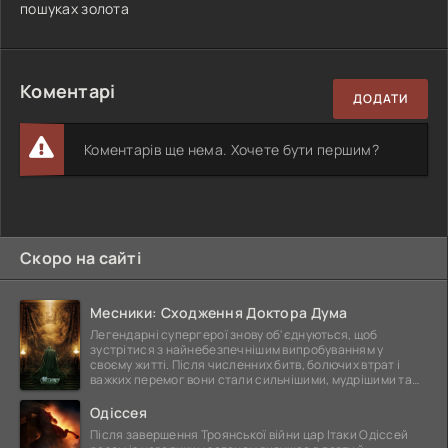
пошуках золота
Коментарі
ДОДАТИ
Коментарів ще нема. Хочете бути першим?
Скоро на сайті
Месники: Сходження Доктора Дума
Легендарні супергерої знову об'єднуються, щоб
зустрітися з найнебезпечнішим випробуванням у
своєму житті. Після численних битв, болючих втрат і
важких перемог вони стали сильнішими, мудрішими та
ще
Одіссея
Після завершення Троянської війни цар Ітаки Одіссей