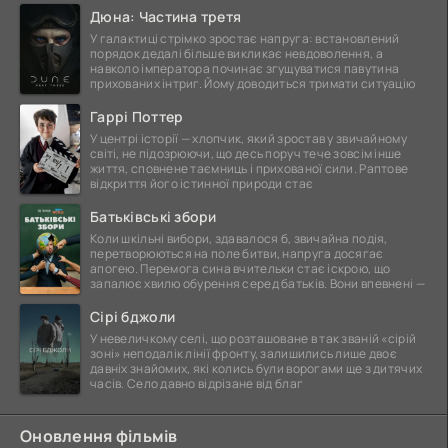
Дюна: Частина третя
У галактиці стрімко зростає напруга: встановлений
порядок дедалі більше викликає невдоволення, а
навколо імператора починає згущуватися павутина
прихованих інтриг. Йому доводиться тримати ситуацію
Гаррі Поттер
У центрі історії — хлопчик, який зростав у звичайному
світі, не підозрюючи, що десь поруч тече зовсім інше
життя, сповнене таємниць і прихованої сили. Раптове
відкриття його істинної природи стає
Батьківські збори
Коли шкільні вибори, здавалося б, звичайна подія,
перетворюються на поле битви, напруга досягає
апогею. Перемога сина вчительки стає іскрою, що
запалює хвилю обурення серед батьків. Вони впевнені —
Сірі бджоли
У невеличкому селі, що розташоване в так званій «сірій
зоні» неподалік лінії фронту, залишились лише двоє
давніх знайомих, які колись були ворогами ще з дитячих
часів. Село давно відрізане від благ
Оновлення фільмів