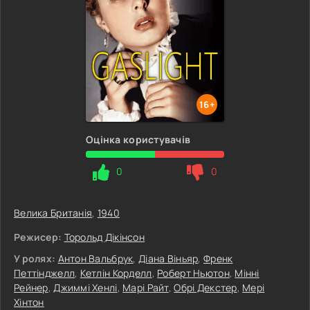
16+
Оцінка користувачів
0
0
Велика Британія
,
1940
Режисер:
Торольд Дікінсон
У ролях:
Антон Вальбрук
,
Діана Віньяр
,
Френк
Петтінджелл
,
Кетлін Корделл
,
Роберт Ньютон
,
Мінні
Рейнер
,
Джиммі Хенлі
,
Марі Райт
,
Обрі Декстер
,
Мері
Хінтон