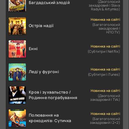
(Двоголосий
Багдадський злодій
закадровий | Slava
Radyk & Artymko)
Новинка на сайті
(Багатоголосий
Острів надії
закадровий |
НЛО.TV)
Новинка на сайті
Енні
(Субтитри | Netflix)
Новинка на сайті
Леді у фургоні
(Субтитри | iTunes)
Новинка на сайті
Кров і зухвальство /
(Двоголосий
Родинне пограбування
закадровий | TV4)
Новинка на сайті
Полювання на
(Багатоголосий
крокодилів: Сутичка
закадровий | 2+2)