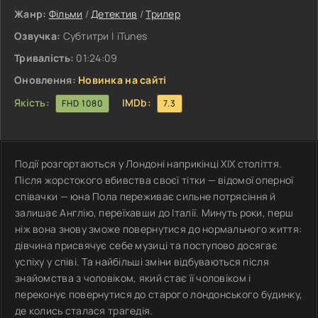
Жанр:
Фільми
/
Детектив
/
Трилер
Озвучка:
Субтитри | iTunes
Тривалість:
01:24:09
Оновлення:
Новинка на сайті
Якість:
IMDb:
FHD 1080
7.3
Події розгортаються у Лондоні наприкінці XIX століття.
Після жорстокого вбивства своєї тітки — відомої оперної
співачки — юна Пола переживає сильне потрясіння й
залишає Англію, переїхавши до Італії. Минуть роки, перш
ніж вона знову зможе повернутися до нормального життя:
дівчина присвячує себе музиці та поступово досягає
успіху у співі. Та найбільші зміни відбуваються після
знайомства з чоловіком, який стає її чоловіком і
переконує повернутися до старого лондонського будинку,
де колись сталася трагедія.