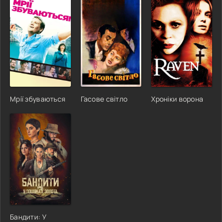
Мрії збуваються
Гасове світло
Хроніки ворона
Бандити: У