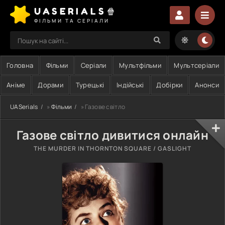
UASERIALS🍿
ФІЛЬМИ ТА СЕРІАЛИ
Головна
Фільми
Серіали
Мультфільми
Мультсеріали
Аніме
Дорами
Турецькі
Індійські
Добірки
Анонси
UASerials
»
Фільми
» Газове світло
Газове світло дивитися онлайн
THE MURDER IN THORNTON SQUARE / GASLIGHT