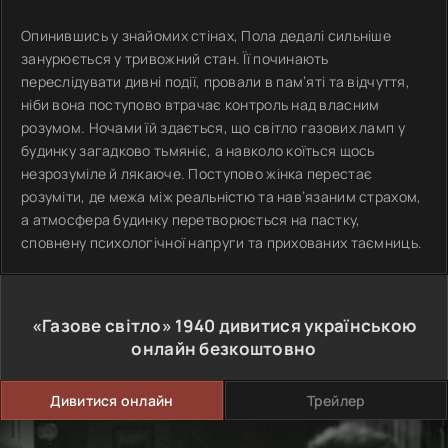
Опинившись у знайомих стінах, Пола дедалі сильніше
занурюється у тривожний стан. Її починають
переслідувати дивні події, провали в пам’яті та відчуття,
ніби вона поступово втрачає контроль над власним
розумом. Ночами їй здається, що світло газових ламп у
будинку загадково тьмяніє, а навколо коїться щось
незрозуміле й лякаюче. Поступово жінка перестає
розуміти, де межа між реальністю та нав’язаним страхом,
а атмосфера будинку перетворюється на пастку,
сповнену психологічної напруги та прихованих таємниць.
«Газове світло»
1940
дивитися українською
онлайн безкоштовно
Дивитися онлайн
Трейлер