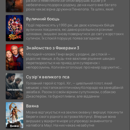
разом із невеликим загоном вирушає в довгу й
небезпечну подорож додому, де на нього вже багато
років чекає вірна дружина Пенелопа. Та шлях, який
Вуличний боєць
Події переносять у 1993 рік, де двоє колишніх бійців
вуличних поєдинків, які давно розійшлися різними
шляхами, змушені знову повернутися до світу жорстоких
сутичок. Їх спокій порушує поява загадкової
Знайомство з Факерами 3
Молодий чоловік Генрі виріс у родині, де спокій —
рідкісне явище, а будь-яке важливе рішення швидко
перетворюється на привід для суперечок і
непорозумінь. Коли він оголошує про намір одружитися,
це
Сузір’я великого пса
Головний герой історії, Хіг, — цивільний пілот, який
мешкає у постапокаліптичному Колорадо на занедбаній
авіабазі. Разом зі своїм вірним супутником, собакою
Джаспером, та буркотливим, але відданим
Ваяна
Моана відгукується на заклик океану і вирішує покинути
береги свого рідного острова Мотунуї. Вперше вона
вирушає у відкрите море у супроводі знаменитого
напівбога Мауї. На них чекає незабутня