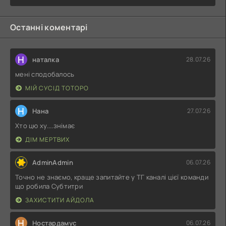
Останні коментарі
Н
наталка
28.07.26
мені сподобалось
МІЙ СУСІД ТОТОРО
Н
Нана
27.07.26
Хто цю ху....знімає
ДІМ МЕРТВИХ
AdminAdmin
06.07.26
Точно не знаємо, краще запитайте у ТГ каналі цієї команди
що робила Субтитри
ЗАХИСТИТИ АЙДОЛА
Н
Ностардамус
06.07.26