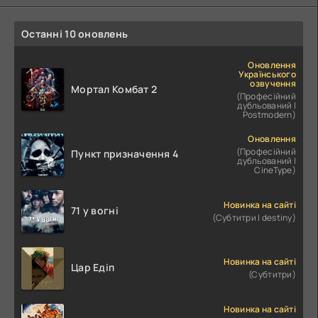
Останні 10 оновлень
Оновлення
Українського
озвучення
Мортал Комбат 2
(Професійний
дубльований |
Postmodern)
Оновлення
(Професійний
Пункт призначення 4
дубльований |
CineType)
Новинка на сайті
71 у вогні
(Субтитри | destiny)
Новинка на сайті
Цар Едіп
(Субтитри)
Новинка на сайті