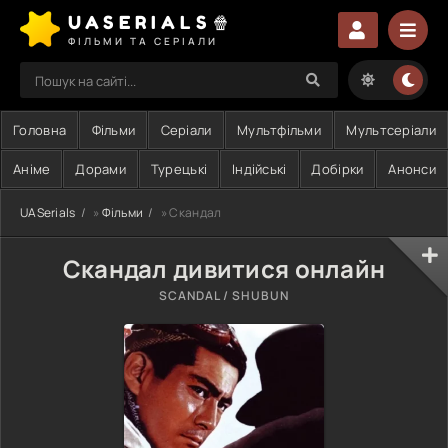
UASERIALS🍿
ФІЛЬМИ ТА СЕРІАЛИ
Головна
Фільми
Серіали
Мультфільми
Мультсеріали
Аніме
Дорами
Турецькі
Індійські
Добірки
Анонси
UASerials
»
Фільми
» Скандал
Скандал дивитися онлайн
SCANDAL / SHUBUN