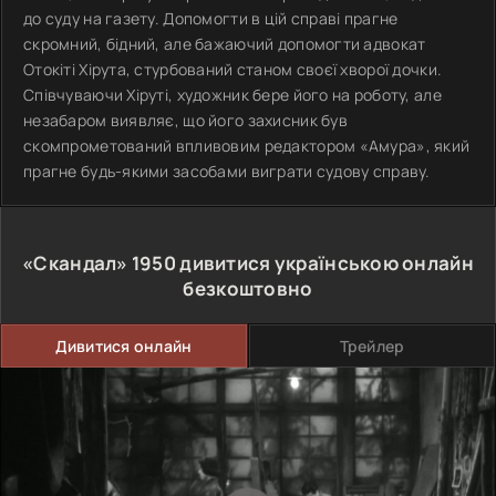
до суду на газету. Допомогти в цій справі прагне
скромний, бідний, але бажаючий допомогти адвокат
Отокіті Хірута, стурбований станом своєї хворої дочки.
Співчуваючи Хіруті, художник бере його на роботу, але
незабаром виявляє, що його захисник був
скомпрометований впливовим редактором «Амура», який
прагне будь-якими засобами виграти судову справу.
«Скандал»
1950
дивитися українською онлайн
безкоштовно
Дивитися онлайн
Трейлер