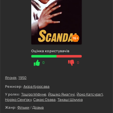
16+
Оцінка користувачів
0
0
Японія
,
1950
Режисер:
Акіра Куросава
У ролях:
Тошіро Міфуне
,
Йошіко Ямаґучі
,
Йоко Катсураґі
,
Норіко Сенґоку
,
Сакає Озава
,
Такаші Шімура
Жанр:
Фільми
/
Драма