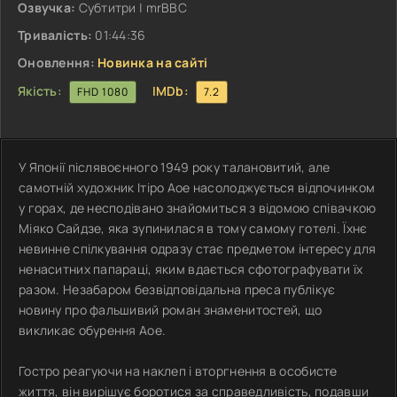
Озвучка:
Субтитри | mrBBC
Тривалість:
01:44:36
Оновлення:
Новинка на сайті
Якість:
IMDb:
FHD 1080
7.2
У Японії післявоєнного 1949 року талановитий, але
самотній художник Ітіро Аое насолоджується відпочинком
у горах, де несподівано знайомиться з відомою співачкою
Міяко Сайдзе, яка зупинилася в тому самому готелі. Їхнє
невинне спілкування одразу стає предметом інтересу для
ненаситних папараці, яким вдається сфотографувати їх
разом. Незабаром безвідповідальна преса публікує
новину про фальшивий роман знаменитостей, що
викликає обурення Аое.
Гостро реагуючи на наклеп і вторгнення в особисте
життя, він вирішує боротися за справедливість, подавши