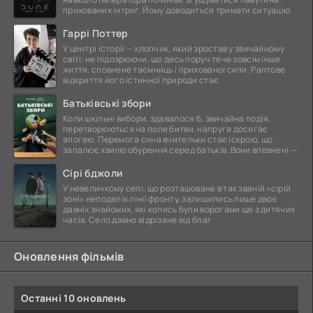
прихованих інтриг. Йому доводиться тримати ситуацію
Гаррі Поттер
У центрі історії — хлопчик, який зростав у звичайному
світі, не підозрюючи, що десь поруч тече зовсім інше
життя, сповнене таємниць і прихованої сили. Раптове
відкриття його істинної природи стає
Батьківські збори
Коли шкільні вибори, здавалося б, звичайна подія,
перетворюються на поле битви, напруга досягає
апогею. Перемога сина вчительки стає іскрою, що
запалює хвилю обурення серед батьків. Вони впевнені —
Сірі бджоли
У невеличкому селі, що розташоване в так званій «сірій
зоні» неподалік лінії фронту, залишились лише двоє
давніх знайомих, які колись були ворогами ще з дитячих
часів. Село давно відрізане від благ
Оновлення фільмів
Останні 10 оновлень