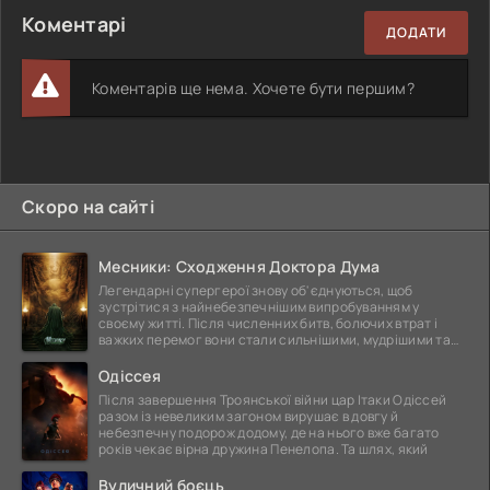
Коментарі
ДОДАТИ
Коментарів ще нема. Хочете бути першим?
Скоро на сайті
Месники: Сходження Доктора Дума
Легендарні супергерої знову об'єднуються, щоб
зустрітися з найнебезпечнішим випробуванням у
своєму житті. Після численних битв, болючих втрат і
важких перемог вони стали сильнішими, мудрішими та
ще
Одіссея
Після завершення Троянської війни цар Ітаки Одіссей
разом із невеликим загоном вирушає в довгу й
небезпечну подорож додому, де на нього вже багато
років чекає вірна дружина Пенелопа. Та шлях, який
Вуличний боєць