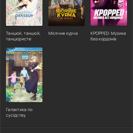
Танцюй, танцюй,
Місячне курча
KPOPPED: Музика
танцюристе
без кордонів
Галактика по
сусідству