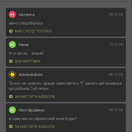
Н
наталка
28.07.26
мені сподобалось
МІЙ СУСІД ТОТОРО
Н
Нана
27.07.26
Хто цю ху....знімає
ДІМ МЕРТВИХ
AdminAdmin
06.07.26
Точно не знаємо, краще запитайте у ТГ каналі цієї команди
що робила Субтитри
ЗАХИСТИТИ АЙДОЛА
Н
Ностардамус
06.07.26
А озвучка на українській мові буде?
ЗАХИСТИТИ АЙДОЛА