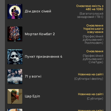
Оновлено якість з
480 на 1080
Дім двох сімей
(Багатоголосий
закадровий | ТВ-І)
Оновлення
Українського
озвучення
Мортал Комбат 2
(Професійний
дубльований |
Postmodern)
Оновлення
(Професійний
Пункт призначення 4
дубльований |
CineType)
Новинка на сайті
71 у вогні
(Субтитри | destiny)
Новинка на сайті
Цар Едіп
(Субтитри)
Новинка на сайті