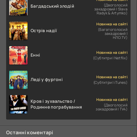
(Двоголосий
Багдадський злодій
закадровий | Slava
Radyk & Artymko)
Новинка на сайті
(Багатоголосий
Острів надії
закадровий |
НЛО.TV)
Новинка на сайті
Енні
(Субтитри | Netflix)
Новинка на сайті
Леді у фургоні
(Субтитри | iTunes)
Новинка на сайті
Кров і зухвальство /
(Двоголосий
Родинне пограбування
закадровий | TV4)
Останні коментарі