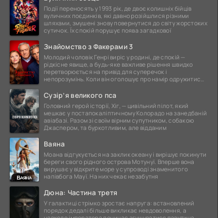
Події переносять у 1993 рік, де двоє колишніх бійців
вуличних поєдинків, які давно розійшлися різними
шляхами, змушені знову повернутися до світу жорстоких
сутичок. Їх спокій порушує поява загадкової
Знайомство з Факерами 3
Молодий чоловік Генрі виріс у родині, де спокій —
рідкісне явище, а будь-яке важливе рішення швидко
перетворюється на привід для суперечок і
непорозумінь. Коли він оголошує про намір одружитися,
це
Сузір’я великого пса
Головний герой історії, Хіг, — цивільний пілот, який
мешкає у постапокаліптичному Колорадо на занедбаній
авіабазі. Разом зі своїм вірним супутником, собакою
Джаспером, та буркотливим, але відданим
Ваяна
Моана відгукується на заклик океану і вирішує покинути
береги свого рідного острова Мотунуї. Вперше вона
вирушає у відкрите море у супроводі знаменитого
напівбога Мауї. На них чекає незабутня
Дюна: Частина третя
У галактиці стрімко зростає напруга: встановлений
порядок дедалі більше викликає невдоволення, а
навколо імператора починає згущуватися павутина