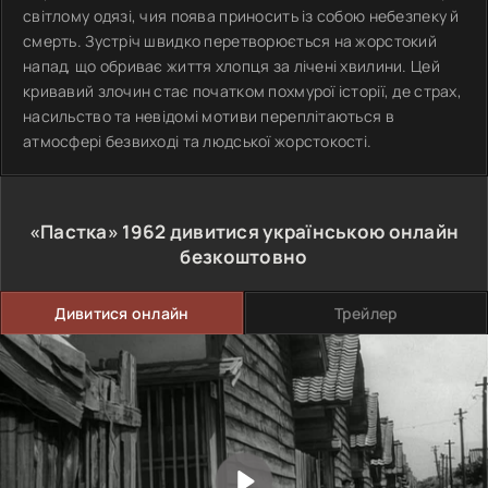
світлому одязі, чия поява приносить із собою небезпеку й
смерть. Зустріч швидко перетворюється на жорстокий
напад, що обриває життя хлопця за лічені хвилини. Цей
кривавий злочин стає початком похмурої історії, де страх,
насильство та невідомі мотиви переплітаються в
атмосфері безвиході та людської жорстокості.
«Пастка»
1962
дивитися українською онлайн
безкоштовно
Дивитися онлайн
Трейлер