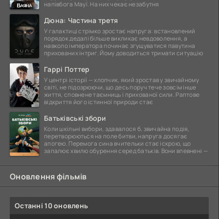
напівбога Мауї. На них чекає незабутня
Дюна: Частина третя
У галактиці стрімко зростає напруга: встановлений
порядок дедалі більше викликає невдоволення, а
навколо імператора починає згущуватися павутина
прихованих інтриг. Йому доводиться тримати ситуацію
Гаррі Поттер
У центрі історії — хлопчик, який зростав у звичайному
світі, не підозрюючи, що десь поруч тече зовсім інше
життя, сповнене таємниць і прихованої сили. Раптове
відкриття його істинної природи стає
Батьківські збори
Коли шкільні вибори, здавалося б, звичайна подія,
перетворюються на поле битви, напруга досягає
апогею. Перемога сина вчительки стає іскрою, що
запалює хвилю обурення серед батьків. Вони впевнені —
Оновлення фільмів
Останні 10 оновлень