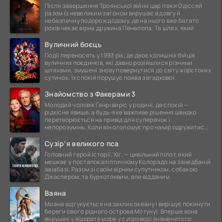
Після завершення Троянської війни цар Ітаки Одіссей
разом із невеликим загоном вирушає в довгу й
небезпечну подорож додому, де на нього вже багато
років чекає вірна дружина Пенелопа. Та шлях, який
Вуличний боєць
Події переносять у 1993 рік, де двоє колишніх бійців
вуличних поєдинків, які давно розійшлися різними
шляхами, змушені знову повернутися до світу жорстоких
сутичок. Їх спокій порушує поява загадкової
Знайомство з Факерами 3
Молодий чоловік Генрі виріс у родині, де спокій —
рідкісне явище, а будь-яке важливе рішення швидко
перетворюється на привід для суперечок і
непорозумінь. Коли він оголошує про намір одружитися,
це
Сузір’я великого пса
Головний герой історії, Хіг, — цивільний пілот, який
мешкає у постапокаліптичному Колорадо на занедбаній
авіабазі. Разом зі своїм вірним супутником, собакою
Джаспером, та буркотливим, але відданим
Ваяна
Моана відгукується на заклик океану і вирішує покинути
береги свого рідного острова Мотунуї. Вперше вона
вирушає у відкрите море у супроводі знаменитого