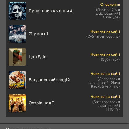
Оновлення
(Професійний
Пункт призначення 4
дубльований |
CineType)
Новинка на сайті
71 у вогні
(Субтитри | destiny)
Новинка на сайті
Цар Едіп
(Субтитри)
Новинка на сайті
(Двоголосий
Багдадський злодій
закадровий | Slava
Radyk & Artymko)
Новинка на сайті
(Багатоголосий
Острів надії
закадровий |
НЛО.TV)