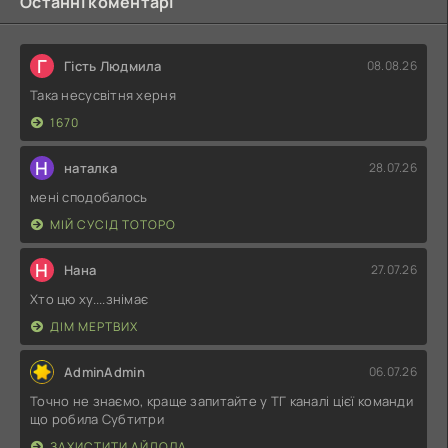
Останні коментарі
Г
Гість Людмила
08.08.26
Така несусвітня херня
1670
Н
наталка
28.07.26
мені сподобалось
МІЙ СУСІД ТОТОРО
Н
Нана
27.07.26
Хто цю ху....знімає
ДІМ МЕРТВИХ
AdminAdmin
06.07.26
Точно не знаємо, краще запитайте у ТГ каналі цієї команди
що робила Субтитри
ЗАХИСТИТИ АЙДОЛА