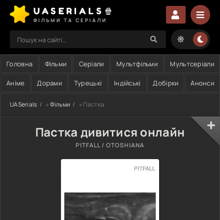
UASERIALS🍿
ФІЛЬМИ ТА СЕРІАЛИ
Головна
Фільми
Серіали
Мультфільми
Мультсеріали
Аніме
Дорами
Турецькі
Індійські
Добірки
Анонси
UASerials
»
Фільми
» Пастка
Пастка дивитися онлайн
PITFALL / OTOSHIANA