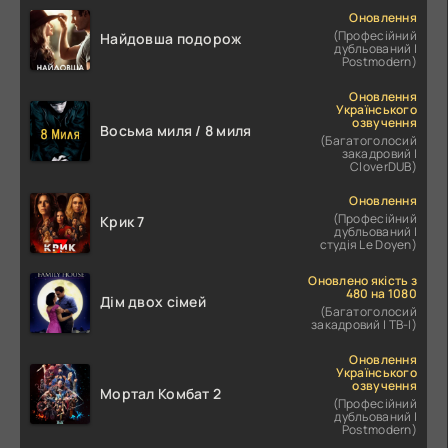
Оновлення
(Професійний
Найдовша подорож
дубльований |
Postmodern)
Оновлення
Українського
озвучення
Восьма миля / 8 миля
(Багатоголосий
закадровий |
CloverDUB)
Оновлення
(Професійний
Крик 7
дубльований |
студія Le Doyen)
Оновлено якість з
480 на 1080
Дім двох сімей
(Багатоголосий
закадровий | ТВ-І)
Оновлення
Українського
озвучення
Мортал Комбат 2
(Професійний
дубльований |
Postmodern)