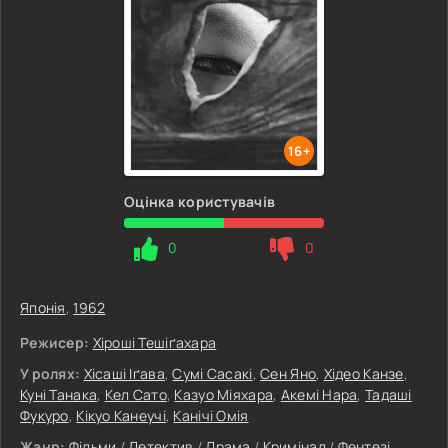
16+
Оцінка користувачів
0
0
Японія
,
1962
Режисер:
Хіроші Тешіґахара
У ролях:
Хісаші Іґава
,
Сумі Сасакі
,
Сен Яно
,
Хідео Канзе
,
Куні Танака
,
Кел Сато
,
Казуо Міяхара
,
Акемі Нара
,
Тадаші
Фукуро
,
Кікуо Канеучі
,
Канічі Омія
Жанр:
Фільми
/
Детектив
/
Драма
/
Кримінал
/
Фентезі