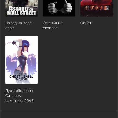
Напад на Волл-
Опівнічний
Свист
стріт
експрес
Дух в оболонці:
Синдром
самітника 2045