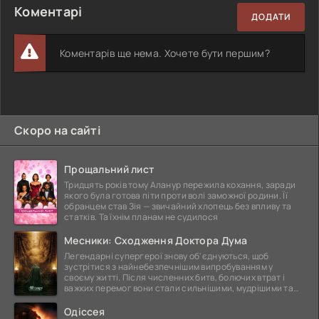
Коментарі
ДОДАТИ
Коментарів ще нема. Хочете бути першим?
Скоро на сайті
Прощальний лист
Тридцять років тому Аланур пережила кохання, заради
якого була готова піти проти волі заможної родини. Її
обранцем став Зія — звичайний хлопець без впливу та
статків. Та їхнім планам не судилося
Месники: Сходження Доктора Дума
Легендарні супергерої знову об'єднуються, щоб
зустрітися з найнебезпечнішим випробуванням у
своєму житті. Після численних битв, болючих втрат і
важких перемог вони стали сильнішими, мудрішими та
ще
Одіссея