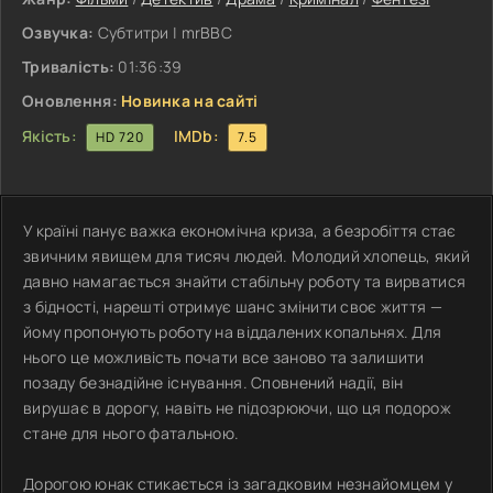
Озвучка:
Субтитри | mrBBC
Тривалість:
01:36:39
Оновлення:
Новинка на сайті
Якість:
IMDb:
HD 720
7.5
У країні панує важка економічна криза, а безробіття стає
звичним явищем для тисяч людей. Молодий хлопець, який
давно намагається знайти стабільну роботу та вирватися
з бідності, нарешті отримує шанс змінити своє життя —
йому пропонують роботу на віддалених копальнях. Для
нього це можливість почати все заново та залишити
позаду безнадійне існування. Сповнений надії, він
вирушає в дорогу, навіть не підозрюючи, що ця подорож
стане для нього фатальною.
Дорогою юнак стикається із загадковим незнайомцем у