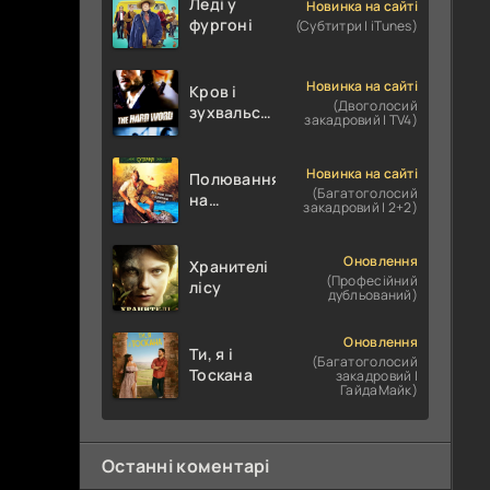
Леді у
Новинка на сайті
фургоні
(Субтитри | iTunes)
Новинка на сайті
Кров і
(Двоголосий
зухвальство
закадровий | TV4)
/ Родинне
пограбування
Новинка на сайті
Полювання
(Багатоголосий
на
закадровий | 2+2)
крокодилів:
Сутичка
Оновлення
Хранителі
(Професійний
лісу
дубльований)
Оновлення
Ти, я і
(Багатоголосий
Тоскана
закадровий |
ГайдаМайк)
Останні коментарі