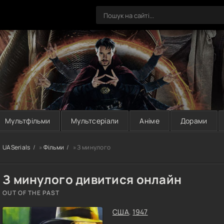
Мультфільми
Мультсеріали
Аніме
Дорами
UASerials
»
Фільми
» З минулого
З минулого дивитися онлайн
OUT OF THE PAST
США
,
1947