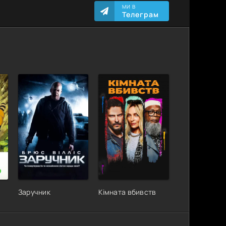
МИ В
Телеграм
Заручник
Кімната вбивств