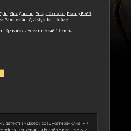
Ґрір
,
Кірк Даґлас
,
Ронда Флемінґ
,
Річард Вебб
,
ол Валентайн
,
Дікі Мур
,
Кен Найлс
а
/
Кримінал
/
Романтичний
/
Трилер
9
у детективу Джефу розшукати жінку на ім’я
терлінга, прихопивши із собою велику суму