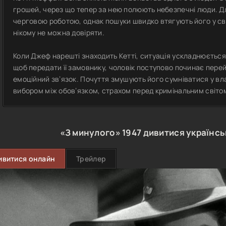
грошей, через що тепер за нею полюють небезпечні люди. 
черговою роботою, однак пошуки швидко втягують його у світ
нікому не можна довіряти.
Коли Джеф нарешті знаходить Кетті, ситуація ускладнюється з
щоб передати її замовнику, чоловік поступово починає перей
емоційний зв’язок. Почуття змушують його сумніватися у вл
вибором між обов’язком, страхом перед кримінальним світом
«З минулого»
1947
дивитися українс
ивитися онлайн
Трейлер