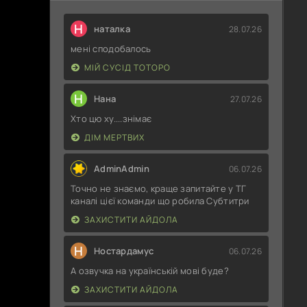
Н
наталка
28.07.26
мені сподобалось
МІЙ СУСІД ТОТОРО
Н
Нана
27.07.26
Хто цю ху....знімає
ДІМ МЕРТВИХ
AdminAdmin
06.07.26
Точно не знаємо, краще запитайте у ТГ
каналі цієї команди що робила Субтитри
ЗАХИСТИТИ АЙДОЛА
Н
Ностардамус
06.07.26
А озвучка на українській мові буде?
ЗАХИСТИТИ АЙДОЛА