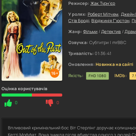
Режисер:
Жак Турн'єр
У ролях:
Роберт Мітчем
,
Джейн 
Стів Броді
,
Вірджинія Г'юстон
,
П
Жанр:
Фільми
/
Детектив
/
Драм
Озвучка:
Субтитри | mrBBC
Тривалість:
01:36:41
Оновлення:
Новинка на сайті
16+
Якість:
IMDb:
FHD 1080
7.
Оцінка користувачів
0
0
Впливовий кримінальний бос Віт Стерлінг доручає колишньом
Кетті Моффат. Вона зникла після вбивства одного з людей С