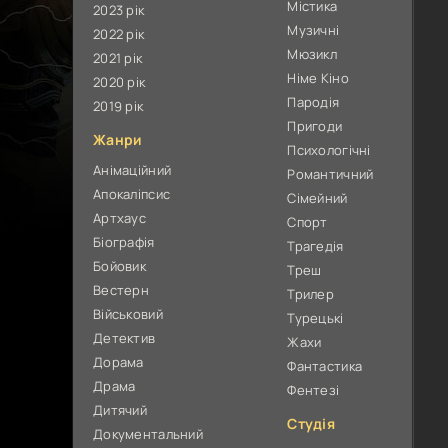
Містика
2023 рік
Музичні
2022 рік
Мюзикл
2021 рік
Німе Кіно
2020 рік
Пародія
2019 рік
Пригоди
Жанри
Психологічні
Анімаційний
Романтичний
Апокаліпсис
Сімейний
Артхаус
Спорт
Біографія
Трагедія
Бойовик
Треш
Вестерн
Трилер
Військовий
Турецькі
Детектив
Жахи
Дорама
Фантастика
Драма
Фентезі
Дитячий
Студія
Документальний