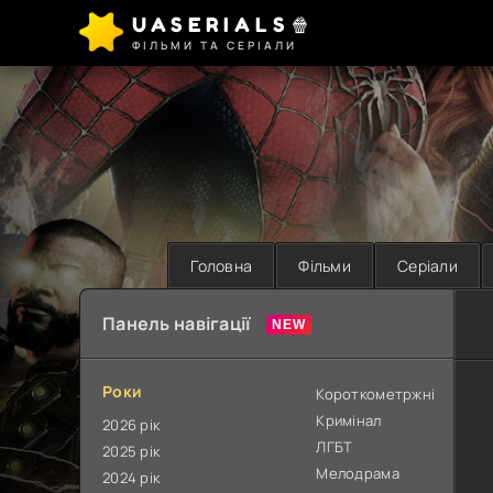
UASERIALS🍿
ФІЛЬМИ ТА СЕРІАЛИ
Головна
Фільми
Серіали
Панель навігації
Роки
Короткометржні
Кримінал
2026 рік
ЛГБТ
2025 рік
Мелодрама
2024 рік