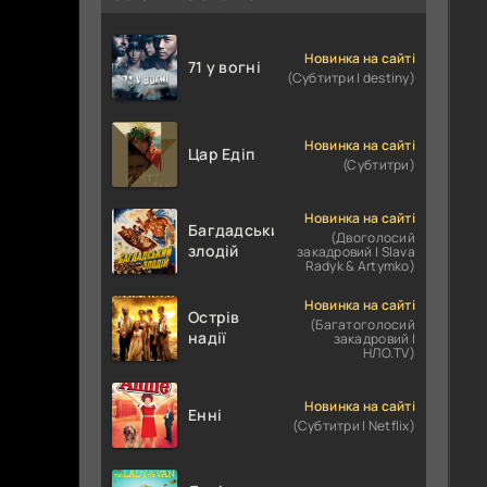
Новинка на сайті
71 у вогні
(Субтитри | destiny)
Новинка на сайті
Цар Едіп
(Субтитри)
Новинка на сайті
Багдадський
(Двоголосий
злодій
закадровий | Slava
Radyk & Artymko)
Новинка на сайті
Острів
(Багатоголосий
надії
закадровий |
НЛО.TV)
Новинка на сайті
Енні
(Субтитри | Netflix)