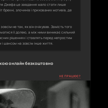
Для Джефа це завдання мало стати лише
 брехні, злочинів і прихованих мотивів, де
овсім не так, як він очікував. Замість того
матися її долею, а між ними виникає сильний
асних рішеннях і ставлять перед непростим
 і шансом на зовсім інше життя.
ькою онлайн безкоштовно
НЕ ПРАЦЮЄ?