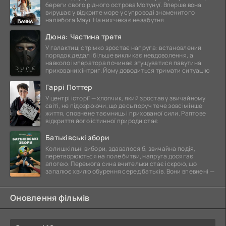
береги свого рідного острова Мотунуї. Вперше вона
вирушає у відкрите море у супроводі знаменитого
напівбога Мауї. На них чекає незабутня
Дюна: Частина третя
У галактиці стрімко зростає напруга: встановлений
порядок дедалі більше викликає невдоволення, а
навколо імператора починає згущуватися павутина
прихованих інтриг. Йому доводиться тримати ситуацію
Гаррі Поттер
У центрі історії — хлопчик, який зростав у звичайному
світі, не підозрюючи, що десь поруч тече зовсім інше
життя, сповнене таємниць і прихованої сили. Раптове
відкриття його істинної природи стає
Батьківські збори
Коли шкільні вибори, здавалося б, звичайна подія,
перетворюються на поле битви, напруга досягає
апогею. Перемога сина вчительки стає іскрою, що
запалює хвилю обурення серед батьків. Вони впевнені —
Оновлення фільмів