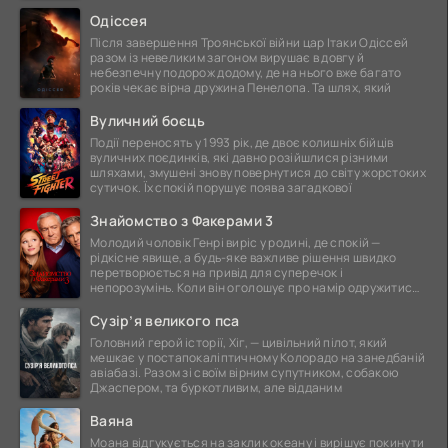
ще
Одіссея
Після завершення Троянської війни цар Ітаки Одіссей
разом із невеликим загоном вирушає в довгу й
небезпечну подорож додому, де на нього вже багато
років чекає вірна дружина Пенелопа. Та шлях, який
Вуличний боєць
Події переносять у 1993 рік, де двоє колишніх бійців
вуличних поєдинків, які давно розійшлися різними
шляхами, змушені знову повернутися до світу жорстоких
сутичок. Їх спокій порушує поява загадкової
Знайомство з Факерами 3
Молодий чоловік Генрі виріс у родині, де спокій —
рідкісне явище, а будь-яке важливе рішення швидко
перетворюється на привід для суперечок і
непорозумінь. Коли він оголошує про намір одружитися,
це
Сузір’я великого пса
Головний герой історії, Хіг, — цивільний пілот, який
мешкає у постапокаліптичному Колорадо на занедбаній
авіабазі. Разом зі своїм вірним супутником, собакою
Джаспером, та буркотливим, але відданим
Ваяна
Моана відгукується на заклик океану і вирішує покинути