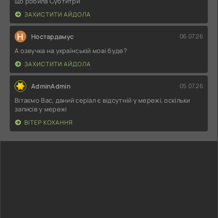
що робила Субтитри
ЗАХИСТИТИ АЙДОЛА
Н
Ностардамус
06.07.26
А озвучка на українській мові буде?
ЗАХИСТИТИ АЙДОЛА
AdminAdmin
05.07.26
Вітаємо Вас, даний серіал є відсутній у мережі, оскільки
записів у мережі
ВІТЕР КОХАННЯ