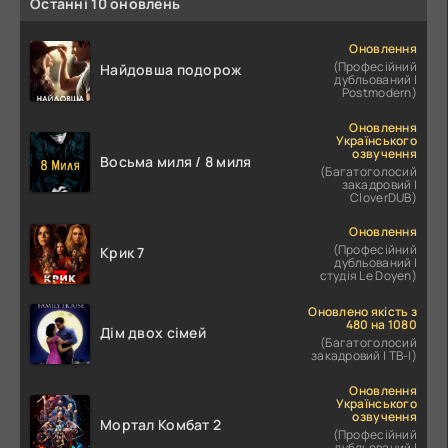
Останні 10 оновлень
Оновлення
(Професійний
Найдовша подорож
дубльований |
Postmodern)
Оновлення
Українського
озвучення
Восьма миля / 8 миля
(Багатоголосий
закадровий |
CloverDUB)
Оновлення
(Професійний
Крик 7
дубльований |
студія Le Doyen)
Оновлено якість з
480 на 1080
Дім двох сімей
(Багатоголосий
закадровий | ТВ-І)
Оновлення
Українського
озвучення
Мортал Комбат 2
(Професійний
дубльований |