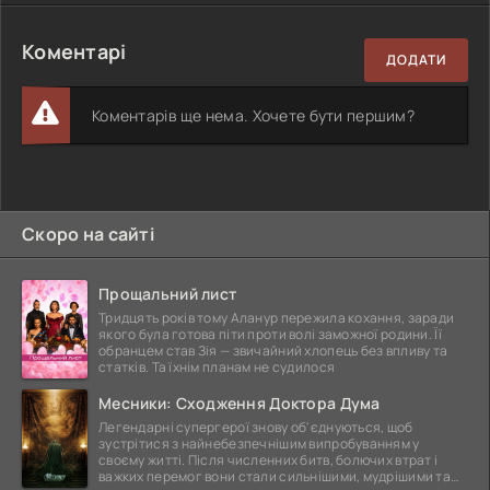
Коментарі
ДОДАТИ
Коментарів ще нема. Хочете бути першим?
Скоро на сайті
Прощальний лист
Тридцять років тому Аланур пережила кохання, заради
якого була готова піти проти волі заможної родини. Її
обранцем став Зія — звичайний хлопець без впливу та
статків. Та їхнім планам не судилося
Месники: Сходження Доктора Дума
Легендарні супергерої знову об'єднуються, щоб
зустрітися з найнебезпечнішим випробуванням у
своєму житті. Після численних битв, болючих втрат і
важких перемог вони стали сильнішими, мудрішими та