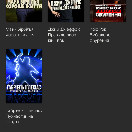
Майк Бірбілья:
Джим Джеффріс:
Кріс Рок:
Хороше життя
Правило двох
Вибіркове
кінцівок
обурення
Ґабріель Іґлесіас:
Пухнастик на
стадіоні