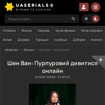
UASERIALS🍿
ФІЛЬМИ ТА СЕРІАЛИ
Головна
Фільми
Серіали
Мультфільми
Мультсеріали
Аніме
Дорами
Турецькі
Індійські
Добірки
Анонси
UASerials
»
Фільми
» Шен Ван: Пурпуровий
Шен Ван: Пурпуровий дивитися
онлайн
SHENG WANG: PURPLE