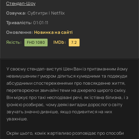
Стендап-Шоу
Озвучка:
Субтитри | Netflix
Тривалість:
01:01:11
Оновлення:
Новинка на сайті
Якість:
IMDb:
FHD 1080
7.2
У своєму стендап-виступі Шен Ван із притаманним йому
невимушеним гумором ділиться кумедними та подекуди
абсурдними спостереженнями про повсякденне життя,
перетворюючи звичайні теми на джерело щирого сміху.
Він міркує про такі несподівані речі, як їстівна білизна, і з
іронією розбирає, чому деякі вигадки дорослого світу
звучать значно дивніше, якщо подивитися на них
уважніше.
Окрім цього, комік жартівливо розповідає про способи