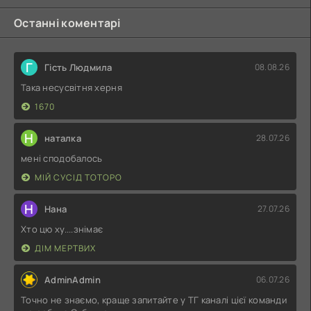
Останні коментарі
Г
Гість Людмила
08.08.26
Така несусвітня херня
1670
Н
наталка
28.07.26
мені сподобалось
МІЙ СУСІД ТОТОРО
Н
Нана
27.07.26
Хто цю ху....знімає
ДІМ МЕРТВИХ
AdminAdmin
06.07.26
Точно не знаємо, краще запитайте у ТГ каналі цієї команди