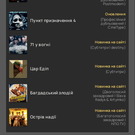
Postmodern)
Оновлення
(Професійний
Пункт призначення 4
дубльований |
CineType)
Новинка на сайті
71 у вогні
(Субтитри | destiny)
Новинка на сайті
Цар Едіп
(Субтитри)
Новинка на сайті
(Двоголосий
Багдадський злодій
закадровий | Slava
Radyk & Artymko)
Новинка на сайті
(Багатоголосий
Острів надії
закадровий |
НЛО.TV)