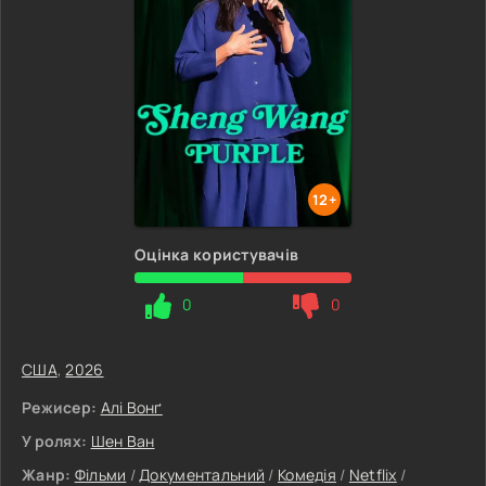
12+
Оцінка користувачів
0
0
США
,
2026
Режисер:
Алі Вонґ
У ролях:
Шен Ван
Жанр:
Фільми
/
Документальний
/
Комедія
/
Netflix
/