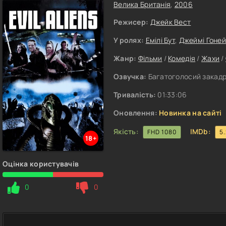
Велика Британія
,
2006
Режисер:
Джейк Вест
У ролях:
Емілі Бут
,
Джеймі Гоне
Жанр:
Фільми
/
Комедія
/
Жахи
/
Озвучка:
Багатоголосий закадр
Тривалість:
01:33:06
Оновлення:
Новинка на сайті
Якість:
IMDb:
FHD 1080
5
18+
Оцінка користувачів
0
0