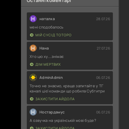
Останні коментарі
Н
наталка
28.07.26
мені сподобалось
МІЙ СУСІД ТОТОРО
Н
Нана
27.07.26
Хто цю ху....знімає
ДІМ МЕРТВИХ
AdminAdmin
06.07.26
Точно не знаємо, краще запитайте у ТГ
каналі цієї команди що робила Субтитри
ЗАХИСТИТИ АЙДОЛА
Н
Ностардамус
06.07.26
А озвучка на українській мові буде?
ЗАХИСТИТИ АЙДОЛА