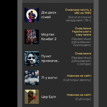
Оновлено якість з
Дім двох
480 на 1080
сімей
(Багатоголосий
закадровий | ТВ-І)
Оновлення
Українського
Мортал
озвучення
Комбат 2
(Професійний
дубльований |
Postmodern)
Оновлення
Пункт
(Професійний
призначення
дубльований |
CineType)
4
Новинка на сайті
71 у вогні
(Субтитри | destiny)
Новинка на сайті
Цар Едіп
(Субтитри)