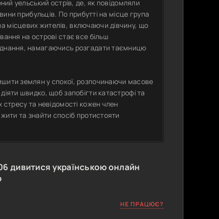
ений уельський острів, де, як повідомляли
 вини прибульців. По прибутті на місце група
а місцевих жителів, включаючи дівчину, що
вання на острові стає все більш
ладнання, намагаючись розгадати таємницю
ишити землян у спокої, розпочинаючи масове
діяти швидко, щоб запобігти катастрофі та
х стресу та невідомості кожен член
ижити та знайти спосіб протистояти
06
дивитися українською онлайн
о
НЕ ПРАЦЮЄ?