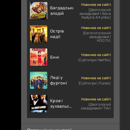
Новинка на сайті
Багдадський
(Двоголосий
злодій
закадровий | Slava
Radyk & Artymko)
Новинка на сайті
Острів
(Багатоголосий
надії
закадровий |
НЛО.TV)
Новинка на сайті
Енні
(Субтитри | Netflix)
Леді у
Новинка на сайті
фургоні
(Субтитри | iTunes)
Новинка на сайті
Кров і
(Двоголосий
зухвальство
закадровий | TV4)
/ Родинне
пограбування