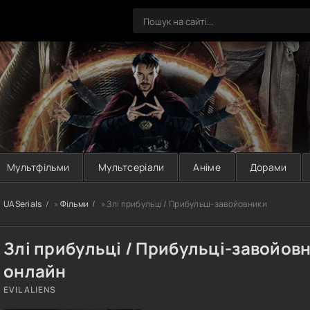
Мультфільми
Мультсеріали
Аніме
Дорами
UASerials
»
Фільми
» Злі прибульці / Прибульці-завойовники
Злі прибульці / Прибульці-завойов
онлайн
EVIL ALIENS