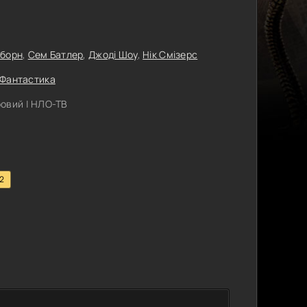
йборн
,
Сем Батлер
,
Джоді Шоу
,
Нік Смізерс
Фантастика
овий | НЛО-ТВ
.2