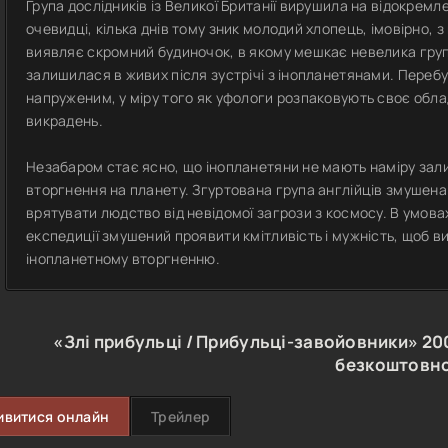
Група дослідників із Великої Британії вирушила на відокремл
очевидці, кілька днів тому зник молодий хлопець, імовірно, з
виявляє скромний будиночок, в якому мешкає невелика груп
залишилася в живих після зустрічі з інопланетянами. Перебу
напруженим, у міру того як уфологи розпаковують своє об
викрадень.
Незабаром стає ясно, що інопланетяни не мають наміру зал
вторгнення на планету. Згуртована група англійців змушена 
врятувати людство від невідомої загрози з космосу. В умова
експедиції змушений проявити кмітливість і мужність, щоб в
інопланетному вторгненню.
«Злі прибульці / Прибульці-завойовники»
20
безкоштовн
ивитися онлайн
Трейлер