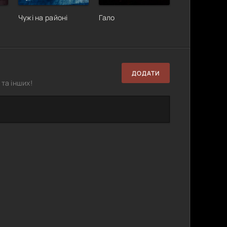
Чужі на районі
Гало
ДОДАТИ
та інших!