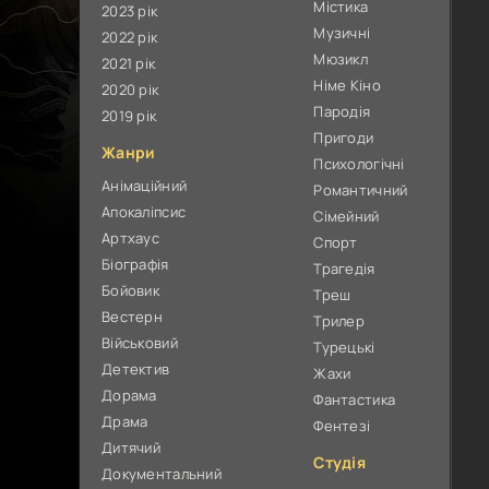
Містика
2023 рік
Музичні
2022 рік
Мюзикл
2021 рік
Німе Кіно
2020 рік
Пародія
2019 рік
Пригоди
Жанри
Психологічні
Анімаційний
Романтичний
Апокаліпсис
Сімейний
Артхаус
Спорт
Біографія
Трагедія
Бойовик
Треш
Вестерн
Трилер
Військовий
Турецькі
Детектив
Жахи
Дорама
Фантастика
Драма
Фентезі
Дитячий
Студія
Документальний