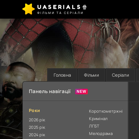
UASERIALS🍿
ФІЛЬМИ ТА СЕРІАЛИ
Головна
Фільми
Серіали
Панель навігації
Роки
Короткометржні
Кримінал
2026 рік
ЛГБТ
2025 рік
Мелодрама
2024 рік