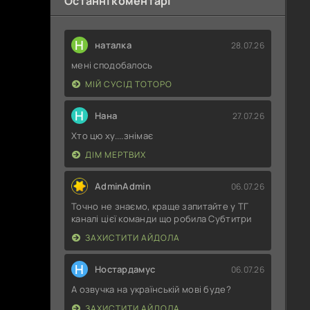
Останні коментарі
Н
наталка
28.07.26
мені сподобалось
МІЙ СУСІД ТОТОРО
Н
Нана
27.07.26
Хто цю ху....знімає
ДІМ МЕРТВИХ
AdminAdmin
06.07.26
Точно не знаємо, краще запитайте у ТГ
каналі цієї команди що робила Субтитри
ЗАХИСТИТИ АЙДОЛА
Н
Ностардамус
06.07.26
А озвучка на українській мові буде?
ЗАХИСТИТИ АЙДОЛА