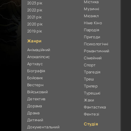
Містика
2023 рік
Музичні
2022 рік
Мюзикл
2021 рік
Німе Кіно
2020 рік
Пародія
2019 рік
Пригоди
Жанри
Психологічні
Анімаційний
Романтичний
Апокаліпсис
Сімейний
Артхаус
Спорт
Біографія
Трагедія
Бойовик
Треш
Вестерн
Трилер
Військовий
Турецькі
Детектив
Жахи
Дорама
Фантастика
Драма
Фентезі
Дитячий
Студія
Документальний