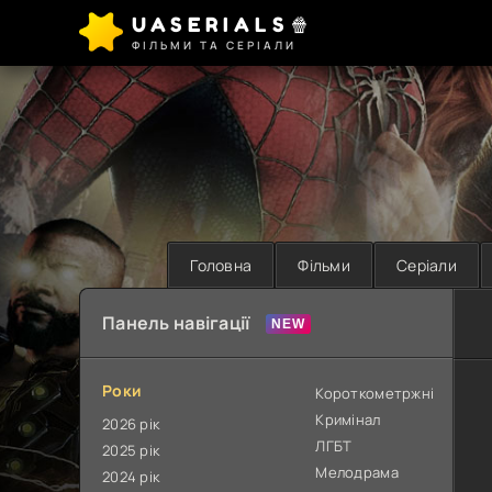
UASERIALS🍿
ФІЛЬМИ ТА СЕРІАЛИ
Головна
Фільми
Серіали
Панель навігації
Роки
Короткометржні
Кримінал
2026 рік
ЛГБТ
2025 рік
Мелодрама
2024 рік