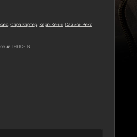
рсес
,
Сара Картер
,
Керрі Кенні
,
Саймон Рекс
овий | НЛО-ТВ