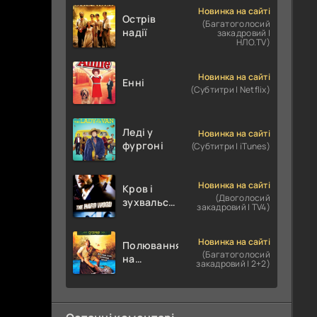
Новинка на сайті
Острів
(Багатоголосий
надії
закадровий |
НЛО.TV)
Новинка на сайті
Енні
(Субтитри | Netflix)
Леді у
Новинка на сайті
фургоні
(Субтитри | iTunes)
Новинка на сайті
Кров і
(Двоголосий
зухвальство
закадровий | TV4)
/ Родинне
пограбування
Новинка на сайті
Полювання
(Багатоголосий
на
закадровий | 2+2)
крокодилів:
Сутичка