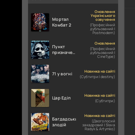
Оновлення
Українського
Мортал
озвучення
Комбат 2
(Професійний
дубльований |
Postmodern)
Оновлення
Пункт
(Професійний
призначення
дубльований |
CineType)
4
Новинка на сайті
71 у вогні
(Субтитри | destiny)
Новинка на сайті
Цар Едіп
(Субтитри)
Новинка на сайті
Багдадський
(Двоголосий
злодій
закадровий | Slava
Radyk & Artymko)