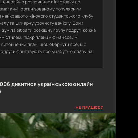
, енергійно розпочинає підготовку до
у змаганні, організованому популярним
я найкращого жіночого студентського клубу,
алу та шикарну урочисту вечірку. Вони
, зуміла зібрати розкішну групу подруг, кожна
ним стилем, підкріпленим фінансовим
є витончений план, щоб обернути все, що
ї подруги фантазують про майбутню славу на
2006
дивитися українською онлайн
о
НЕ ПРАЦЮЄ?