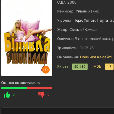
США
,
2006
Режисер:
Уільям Хайнс
У ролях:
Періс Хілтон
,
Паула Га
Жанр:
Фільми
/
Комедія
Озвучка:
Багатоголосий закадр
Тривалість:
01:25:25
Оновлення:
Новинка на сайті
Якість:
IMDb:
SD 480
1.7
16+
Оцінка користувачів
0
0