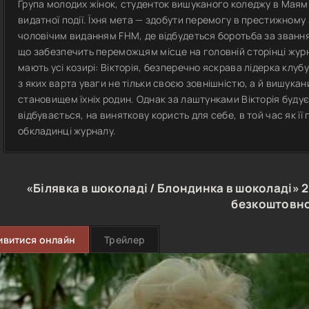
Група молодих жінок, студенток вишуканого коледжу в Маямі
видатної події. Їхня мета — здобути перемогу в престижном
чоловічим виданням FHM, де відбудеться боротьба за званн
що забезпечить переможцям місце на головній сторінці журн
мають усі козирі: Вікторія, безперечно яскрава лідерка клубу
з яких варта уваги не тільки своєю зовнішністю, а й вишука
становищем їхніх родин. Однак за лаштунками Вікторія буду
відбувається, на виняткову користь для себе, в той час як ї
обкладинці журналу.
«Білявка в шоколаді / Блондинка в шоколаді»
безкоштовн
ивитися онлайн
Трейлер