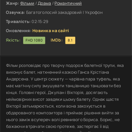
Жанр:
Фільми
/
Драма
/
Романтичний
Озвучка:
Багатоголосий закадровий | Укрофон
Тривалість:
02:15:29
Оновлення:
Новинка на сайті
Якість:
IMDb:
FHD 1080
8.1
Фільм розповідає про творчу подорож балетної трупи, яка
виконує балет, натхненний казкою Ганса Крістіана
Андерсена. У центрі сюжету — чарівна пара туфель, яка
має магічну силу змушувати танцівницю танцювати без
кінця. Головні герої, Джуліан і Вікторія, досягають
неймовірних висот завдяки цьому балету. Однак щастя
Вікторії затьмарюється, коли вона закохується в
обдарованого композитора і приймає рішення вийти за
нього заміж всупереч волі ревнивого Бориса. Борис, не
бажаючи втрачати свою протеже, застерігає її від