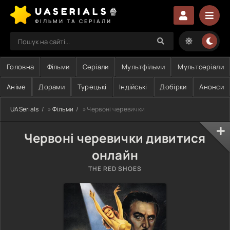
UASERIALS🍿
ФІЛЬМИ ТА СЕРІАЛИ
Головна
Фільми
Серіали
Мультфільми
Мультсеріали
Аніме
Дорами
Турецькі
Індійські
Добірки
Анонси
UASerials
»
Фільми
» Червоні черевички
Червоні черевички дивитися
онлайн
THE RED SHOES