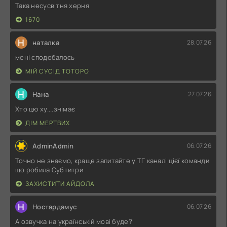
Така несусвітня херня
1670
Н
наталка
28.07.26
мені сподобалось
МІЙ СУСІД ТОТОРО
Н
Нана
27.07.26
Хто цю ху....знімає
ДІМ МЕРТВИХ
AdminAdmin
06.07.26
Точно не знаємо, краще запитайте у ТГ каналі цієї команди
що робила Субтитри
ЗАХИСТИТИ АЙДОЛА
Н
Ностардамус
06.07.26
А озвучка на українській мові буде?