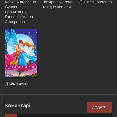
Казки Андерсена.
Чотири похорони
Снігова королева
Сучасне
та одне весілля
прочитання
Ганса Крістіана
Андерсена
Дюймовочка
Коментарі
ДОДАТИ