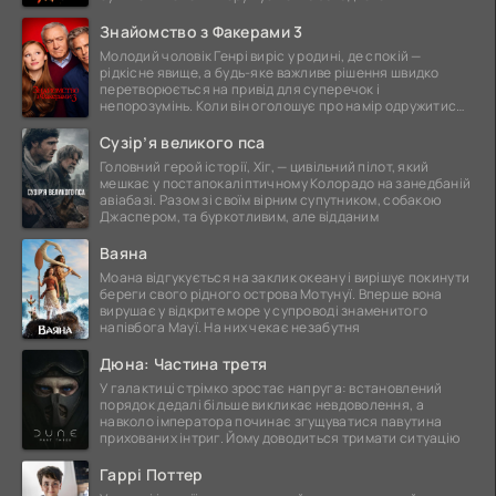
Знайомство з Факерами 3
Молодий чоловік Генрі виріс у родині, де спокій —
рідкісне явище, а будь-яке важливе рішення швидко
перетворюється на привід для суперечок і
непорозумінь. Коли він оголошує про намір одружитися,
це
Сузір’я великого пса
Головний герой історії, Хіг, — цивільний пілот, який
мешкає у постапокаліптичному Колорадо на занедбаній
авіабазі. Разом зі своїм вірним супутником, собакою
Джаспером, та буркотливим, але відданим
Ваяна
Моана відгукується на заклик океану і вирішує покинути
береги свого рідного острова Мотунуї. Вперше вона
вирушає у відкрите море у супроводі знаменитого
напівбога Мауї. На них чекає незабутня
Дюна: Частина третя
У галактиці стрімко зростає напруга: встановлений
порядок дедалі більше викликає невдоволення, а
навколо імператора починає згущуватися павутина
прихованих інтриг. Йому доводиться тримати ситуацію
Гаррі Поттер