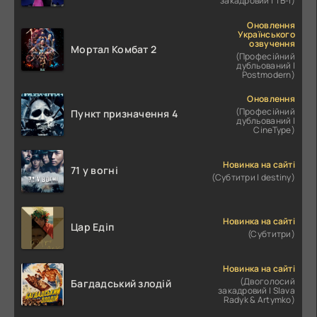
закадровий | ТВ-І)
Оновлення
Українського
озвучення
Мортал Комбат 2
(Професійний
дубльований |
Postmodern)
Оновлення
(Професійний
Пункт призначення 4
дубльований |
CineType)
Новинка на сайті
71 у вогні
(Субтитри | destiny)
Новинка на сайті
Цар Едіп
(Субтитри)
Новинка на сайті
(Двоголосий
Багдадський злодій
закадровий | Slava
Radyk & Artymko)