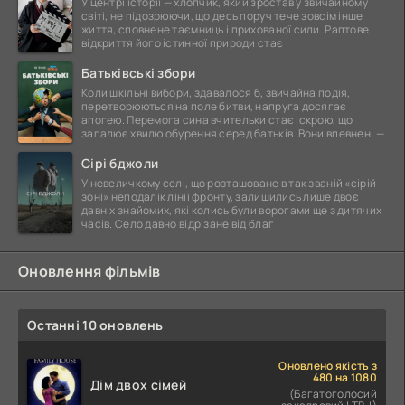
У центрі історії — хлопчик, який зростав у звичайному
світі, не підозрюючи, що десь поруч тече зовсім інше
життя, сповнене таємниць і прихованої сили. Раптове
відкриття його істинної природи стає
Батьківські збори
Коли шкільні вибори, здавалося б, звичайна подія,
перетворюються на поле битви, напруга досягає
апогею. Перемога сина вчительки стає іскрою, що
запалює хвилю обурення серед батьків. Вони впевнені —
Сірі бджоли
У невеличкому селі, що розташоване в так званій «сірій
зоні» неподалік лінії фронту, залишились лише двоє
давніх знайомих, які колись були ворогами ще з дитячих
часів. Село давно відрізане від благ
Оновлення фільмів
Останні 10 оновлень
Оновлено якість з
480 на 1080
Дім двох сімей
(Багатоголосий