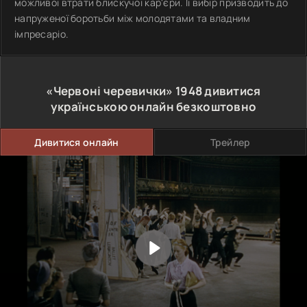
можливої втрати блискучої кар'єри. Її вибір призводить до
напруженої боротьби між молодятами та владним
імпресаріо.
«Червоні черевички»
1948
дивитися
українською онлайн безкоштовно
Дивитися онлайн
Трейлер