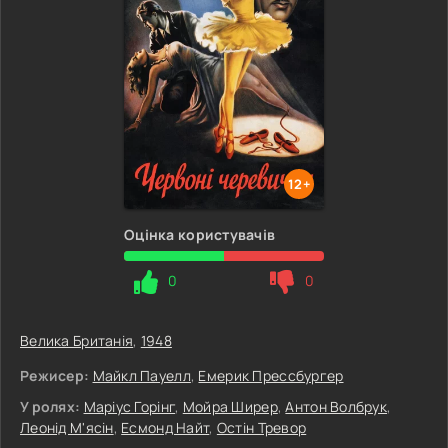
12+
Оцінка користувачів
0
0
Велика Британія
,
1948
Режисер:
Майкл Пауелл
,
Емерик Прессбургер
У ролях:
Маріус Горінг
,
Мойра Ширер
,
Антон Волбрук
,
Леонід М'ясін
,
Есмонд Найт
,
Остін Тревор