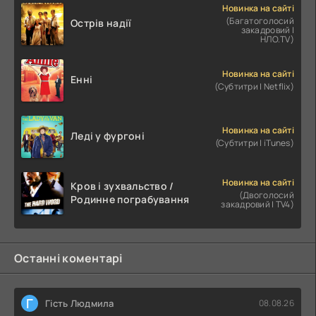
Новинка на сайті
(Багатоголосий
Острів надії
закадровий |
НЛО.TV)
Новинка на сайті
Енні
(Субтитри | Netflix)
Новинка на сайті
Леді у фургоні
(Субтитри | iTunes)
Новинка на сайті
Кров і зухвальство /
(Двоголосий
Родинне пограбування
закадровий | TV4)
Останні коментарі
Г
Гість Людмила
08.08.26