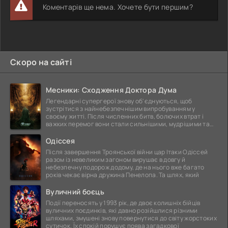
Коментарів ще нема. Хочете бути першим?
Скоро на сайті
Месники: Сходження Доктора Дума
Легендарні супергерої знову об'єднуються, щоб
зустрітися з найнебезпечнішим випробуванням у
своєму житті. Після численних битв, болючих втрат і
важких перемог вони стали сильнішими, мудрішими та
ще
Одіссея
Після завершення Троянської війни цар Ітаки Одіссей
разом із невеликим загоном вирушає в довгу й
небезпечну подорож додому, де на нього вже багато
років чекає вірна дружина Пенелопа. Та шлях, який
Вуличний боєць
Події переносять у 1993 рік, де двоє колишніх бійців
вуличних поєдинків, які давно розійшлися різними
шляхами, змушені знову повернутися до світу жорстоких
сутичок. Їх спокій порушує поява загадкової