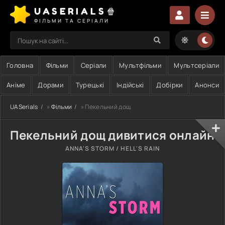
UASERIALS🍿
ФІЛЬМИ ТА СЕРІАЛИ
Головна
Фільми
Серіали
Мультфільми
Мультсеріали
Аніме
Дорами
Турецькі
Індійські
Добірки
Анонси
UASerials
»
Фільми
» Пекельний дощ
Пекельний дощ дивитися онлайн
ANNA'S STORM / HELL'S RAIN