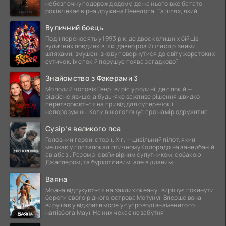
небезпечну подорож додому, де на нього вже багато
років чекає вірна дружина Пенелопа. Та шлях, який
Вуличний боєць
Події переносять у 1993 рік, де двоє колишніх бійців
вуличних поєдинків, які давно розійшлися різними
шляхами, змушені знову повернутися до світу жорстоких
сутичок. Їх спокій порушує поява загадкової
Знайомство з Факерами 3
Молодий чоловік Генрі виріс у родині, де спокій —
рідкісне явище, а будь-яке важливе рішення швидко
перетворюється на привід для суперечок і
непорозумінь. Коли він оголошує про намір одружитися,
це
Сузір’я великого пса
Головний герой історії, Хіг, — цивільний пілот, який
мешкає у постапокаліптичному Колорадо на занедбаній
авіабазі. Разом зі своїм вірним супутником, собакою
Джаспером, та буркотливим, але відданим
Ваяна
Моана відгукується на заклик океану і вирішує покинути
береги свого рідного острова Мотунуї. Вперше вона
вирушає у відкрите море у супроводі знаменитого
напівбога Мауї. На них чекає незабутня