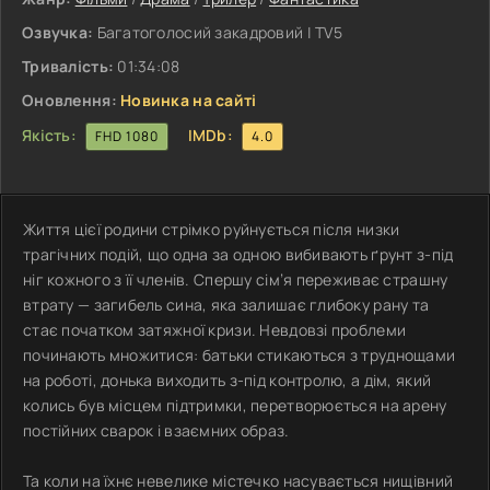
Озвучка:
Багатоголосий закадровий | TV5
Тривалість:
01:34:08
Оновлення:
Новинка на сайті
Якість:
IMDb:
FHD 1080
4.0
Життя цієї родини стрімко руйнується після низки
трагічних подій, що одна за одною вибивають ґрунт з-під
ніг кожного з її членів. Спершу сім’я переживає страшну
втрату — загибель сина, яка залишає глибоку рану та
стає початком затяжної кризи. Невдовзі проблеми
починають множитися: батьки стикаються з труднощами
на роботі, донька виходить з-під контролю, а дім, який
колись був місцем підтримки, перетворюється на арену
постійних сварок і взаємних образ.
Та коли на їхнє невелике містечко насувається нищівний