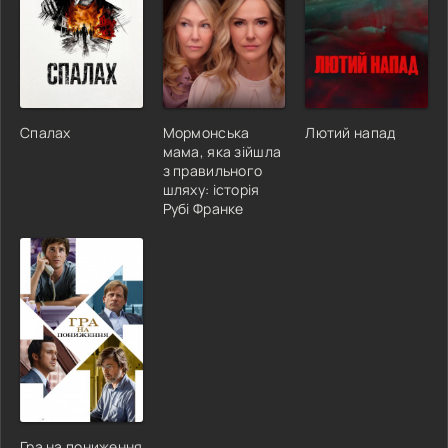
Спалах
Мормонська
Лютий напад
мама, яка зійшла
з правильного
шляху: історія
Рубі Франке
Гра на пониження