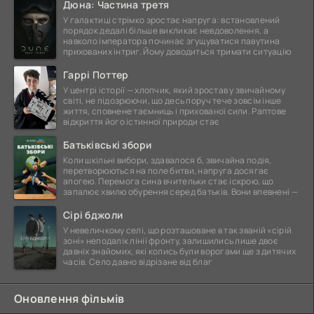
Дюна: Частина третя
У галактиці стрімко зростає напруга: встановлений
порядок дедалі більше викликає невдоволення, а
навколо імператора починає згущуватися павутина
прихованих інтриг. Йому доводиться тримати ситуацію
Гаррі Поттер
У центрі історії — хлопчик, який зростав у звичайному
світі, не підозрюючи, що десь поруч тече зовсім інше
життя, сповнене таємниць і прихованої сили. Раптове
відкриття його істинної природи стає
Батьківські збори
Коли шкільні вибори, здавалося б, звичайна подія,
перетворюються на поле битви, напруга досягає
апогею. Перемога сина вчительки стає іскрою, що
запалює хвилю обурення серед батьків. Вони впевнені —
Сірі бджоли
У невеличкому селі, що розташоване в так званій «сірій
зоні» неподалік лінії фронту, залишились лише двоє
давніх знайомих, які колись були ворогами ще з дитячих
часів. Село давно відрізане від благ
Оновлення фільмів