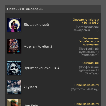
Останні 10 оновлень
Оновлено якість з
480 на 1080
Дім двох сімей
(Багатоголосий
закадровий | ТВ-І)
Оновлення
Українського
озвучення
Мортал Комбат 2
(Професійний
дубльований |
Postmodern)
Оновлення
(Професійний
Пункт призначення 4
дубльований |
CineType)
Новинка на сайті
71 у вогні
(Субтитри | destiny)
Новинка на сайті
Цар Едіп