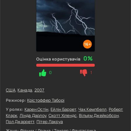
16+
0%
Оцінка користувачів
0
1
США
,
Канада
,
2007
Режисер:
Крістоффер Таборі
У ролях:
Карен Остін
,
Ейлін Баррет
,
Чак Кемпбелл
,
Роберт
Кларк
,
Лінда Дарлоу
,
Скотт Хілендс
,
Вільям Джейкобсон
,
Пол Джарретт
,
Пітер Лакруа
Жанр:
Фільми
/
Драма
/
Трилер
/
Фантастика