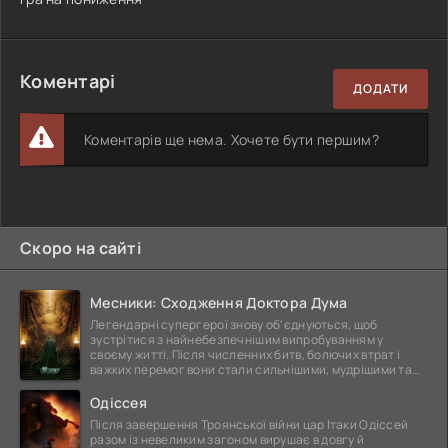
Коментарі
ДОДАТИ
Коментарів ще нема. Хочете бути першим?
Скоро на сайті
Месники: Сходження Доктора Дума
Легендарні супергерої знову об'єднуються, щоб
зустрітися з найнебезпечнішим випробуванням у
своєму житті. Після численних битв, болючих втрат і
важких перемог вони стали сильнішими, мудрішими та
ще
Одіссея
Після завершення Троянської війни цар Ітаки Одіссей
разом із невеликим загоном вирушає в довгу й