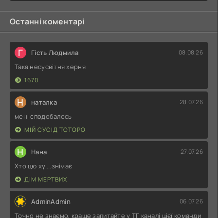
Останні коментарі
Г
Гість Людмила
08.08.26
Така несусвітня херня
1670
Н
наталка
28.07.26
мені сподобалось
МІЙ СУСІД ТОТОРО
Н
Нана
27.07.26
Хто цю ху....знімає
ДІМ МЕРТВИХ
AdminAdmin
06.07.26
Точно не знаємо, краще запитайте у ТГ каналі цієї команди