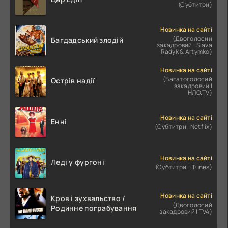
(Субтитри)
Новинка на сайті
(Двоголосий
Багдадський злодій
закадровий | Slava
Radyk & Artymko)
Новинка на сайті
(Багатоголосий
Острів надії
закадровий |
НЛО.TV)
Новинка на сайті
Енні
(Субтитри | Netflix)
Новинка на сайті
Леді у фургоні
(Субтитри | iTunes)
Новинка на сайті
Кров і зухвальство /
(Двоголосий
Родинне пограбування
закадровий | TV4)