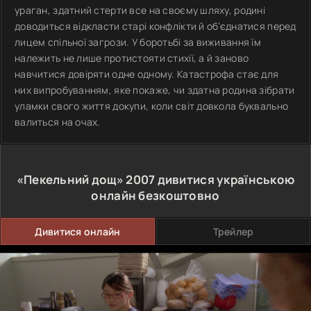
ураган, здатний стерти все на своєму шляху, родині
доводиться відкласти старі конфлікти й об’єднатися перед
лицем спільної загрози. У боротьбі за виживання їм
належить не лише протистояти стихії, а й заново
навчитися довіряти одне одному. Катастрофа стає для
них випробуванням, яке покаже, чи здатна родина зібрати
уламки свого життя докупи, коли світ довкола буквально
валиться на очах.
«Пекельний дощ»
2007
дивитися українською
онлайн безкоштовно
Дивитися онлайн
Трейлер