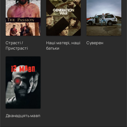
Страсті /
Наші матері, наші
Суверен
Пристрасті
батьки
Дванадцять мавп