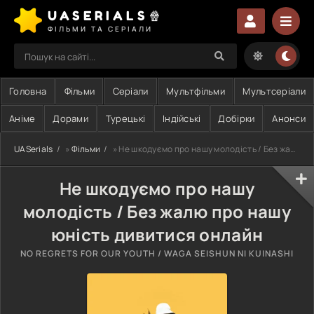
UASERIALS🍿
ФІЛЬМИ ТА СЕРІАЛИ
Головна
Фільми
Серіали
Мультфільми
Мультсеріали
Аніме
Дорами
Турецькі
Індійські
Добірки
Анонси
UASerials
»
Фільми
» Не шкодуємо про нашу молодість / Без жалю про нашу юність
Не шкодуємо про нашу
молодість / Без жалю про нашу
юність дивитися онлайн
NO REGRETS FOR OUR YOUTH / WAGA SEISHUN NI KUINASHI