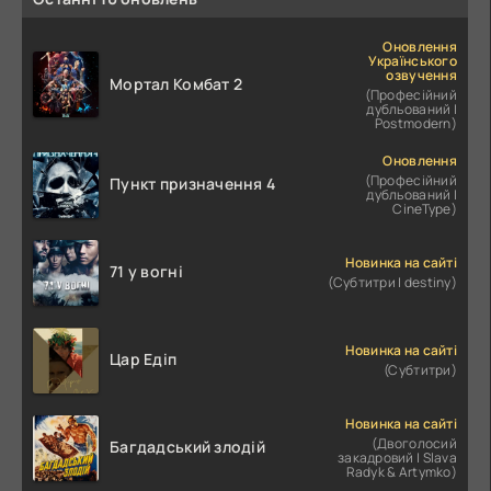
Оновлення
Українського
озвучення
Мортал Комбат 2
(Професійний
дубльований |
Postmodern)
Оновлення
(Професійний
Пункт призначення 4
дубльований |
CineType)
Новинка на сайті
71 у вогні
(Субтитри | destiny)
Новинка на сайті
Цар Едіп
(Субтитри)
Новинка на сайті
(Двоголосий
Багдадський злодій
закадровий | Slava
Radyk & Artymko)