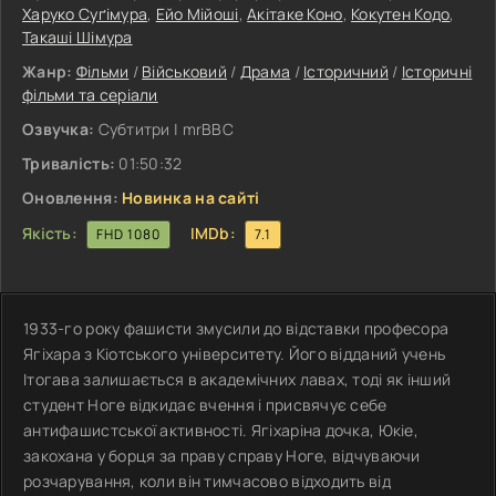
Харуко Суґімура
,
Ейо Мійоші
,
Акітаке Коно
,
Кокутен Кодо
,
Такаші Шімура
Жанр:
Фільми
/
Військовий
/
Драма
/
Історичний
/
Історичні
фільми та серіали
Озвучка:
Субтитри | mrBBC
Тривалість:
01:50:32
Оновлення:
Новинка на сайті
Якість:
IMDb:
FHD 1080
7.1
1933-го року фашисти змусили до відставки професора
Ягіхара з Кіотського університету. Його відданий учень
Ітогава залишається в академічних лавах, тоді як інший
студент Ноге відкидає вчення і присвячує себе
антифашистської активності. Ягіхаріна дочка, Юкіе,
закохана у борця за праву справу Ноге, відчуваючи
розчарування, коли він тимчасово відходить від