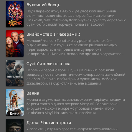
Вуличний боєць
Події переносять у 1993 рік, де двоє колишніх бійців
вуличних поєдинків, які давно розійшлися різними
шляхами, змушені знову повернутися до світу жорстоких
сутичок. Їх спокій порушує поява загадкової
Знайомство з Факерами 3
Молодий чоловік Генрі виріс у родині, де спокій —
рідкісне явище, а будь-яке важливе рішення швидко
перетворюється на привід для суперечок і
непорозумінь. Коли він оголошує про намір одружитися,
це
Сузір’я великого пса
Головний герой історії, Хіг, — цивільний пілот, який
мешкає у постапокаліптичному Колорадо на занедбаній
авіабазі. Разом зі своїм вірним супутником, собакою
Джаспером, та буркотливим, але відданим
Ваяна
Моана відгукується на заклик океану і вирішує покинути
береги свого рідного острова Мотунуї. Вперше вона
вирушає у відкрите море у супроводі знаменитого
напівбога Мауї. На них чекає незабутня
Дюна: Частина третя
У галактиці стрімко зростає напруга: встановлений