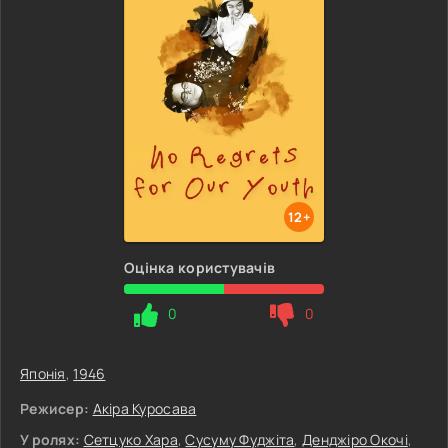
12+
Оцінка користувачів
0
0
Японія
,
1946
Режисер:
Акіра Куросава
У ролях:
Сетцуко Хара
,
Сусуму Фуджіта
,
Денджіро Окочі
,