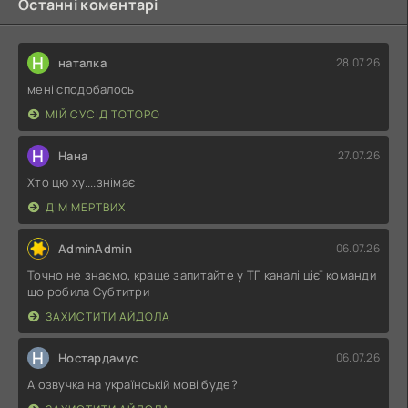
Останні коментарі
Н
наталка
28.07.26
мені сподобалось
МІЙ СУСІД ТОТОРО
Н
Нана
27.07.26
Хто цю ху....знімає
ДІМ МЕРТВИХ
AdminAdmin
06.07.26
Точно не знаємо, краще запитайте у ТГ каналі цієї команди
що робила Субтитри
ЗАХИСТИТИ АЙДОЛА
Н
Ностардамус
06.07.26
А озвучка на українській мові буде?