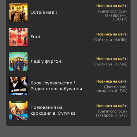
Новинка на сайті
(Багатоголосий
Острів надії
закадровий |
НЛО.TV)
Новинка на сайті
Енні
(Субтитри | Netflix)
Новинка на сайті
Леді у фургоні
(Субтитри | iTunes)
Новинка на сайті
Кров і зухвальство /
(Двоголосий
Родинне пограбування
закадровий | TV4)
Новинка на сайті
Полювання на
(Багатоголосий
крокодилів: Сутичка
закадровий | 2+2)