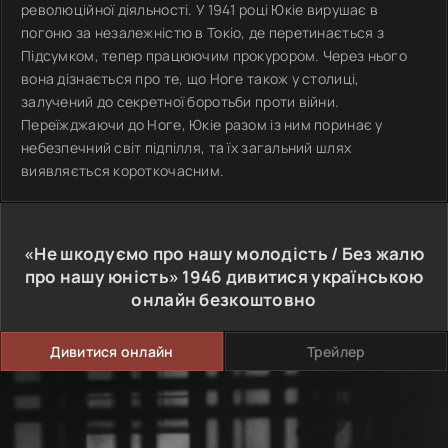
революційної діяльності. У 1941 році Юкіе вирушає в
погоню за незалежністю в Токіо, де перетинається з
Підсумком, тепер працюючим прокурором. Через нього
вона дізнається про те, що Ноге також у столиці,
залучений до секретної боротьби проти війни.
Переїжджаючи до Ноге, Юкіе разом із ним поринає у
небезпечний світ підпілля, та їх загальний шлях
виявляється короткочасним.
«Не шкодуємо про нашу молодість / Без жалю
про нашу юність»
1946
дивитися українською
онлайн безкоштовно
Дивитися онлайн
Трейлер