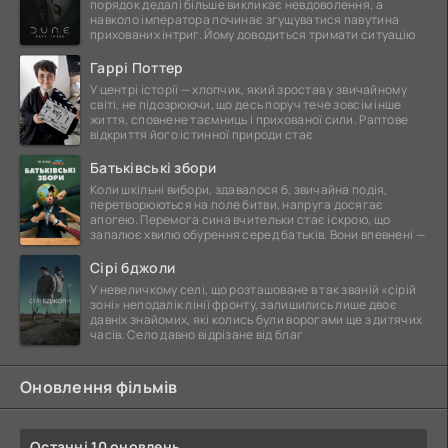
порядок дедалі більше викликає невдоволення, а
навколо імператора починає згущуватися павутина
прихованих інтриг. Йому доводиться тримати ситуацію
Гаррі Поттер
У центрі історії — хлопчик, який зростав у звичайному
світі, не підозрюючи, що десь поруч тече зовсім інше
життя, сповнене таємниць і прихованої сили. Раптове
відкриття його істинної природи стає
Батьківські збори
Коли шкільні вибори, здавалося б, звичайна подія,
перетворюються на поле битви, напруга досягає
апогею. Перемога сина вчительки стає іскрою, що
запалює хвилю обурення серед батьків. Вони впевнені —
Сірі бджоли
У невеличкому селі, що розташоване в так званій «сірій
зоні» неподалік лінії фронту, залишились лише двоє
давніх знайомих, які колись були ворогами ще з дитячих
часів. Село давно відрізане від благ
Оновлення фільмів
Останні 10 оновлень