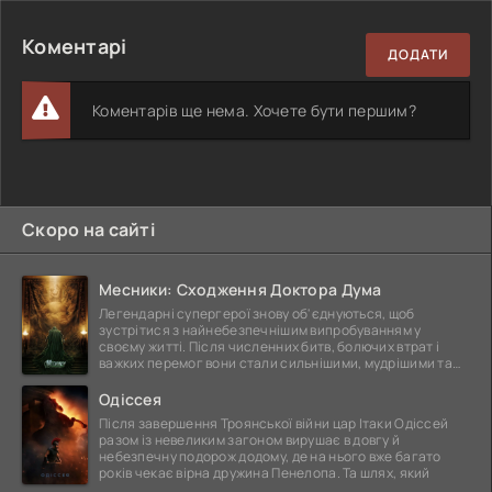
Коментарі
ДОДАТИ
Коментарів ще нема. Хочете бути першим?
Скоро на сайті
Месники: Сходження Доктора Дума
Легендарні супергерої знову об'єднуються, щоб
зустрітися з найнебезпечнішим випробуванням у
своєму житті. Після численних битв, болючих втрат і
важких перемог вони стали сильнішими, мудрішими та
ще
Одіссея
Після завершення Троянської війни цар Ітаки Одіссей
разом із невеликим загоном вирушає в довгу й
небезпечну подорож додому, де на нього вже багато
років чекає вірна дружина Пенелопа. Та шлях, який