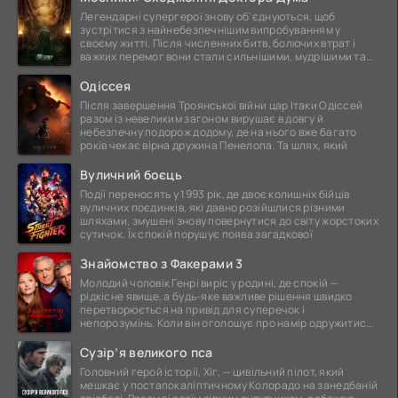
Легендарні супергерої знову об'єднуються, щоб
зустрітися з найнебезпечнішим випробуванням у
своєму житті. Після численних битв, болючих втрат і
важких перемог вони стали сильнішими, мудрішими та
ще
Одіссея
Після завершення Троянської війни цар Ітаки Одіссей
разом із невеликим загоном вирушає в довгу й
небезпечну подорож додому, де на нього вже багато
років чекає вірна дружина Пенелопа. Та шлях, який
Вуличний боєць
Події переносять у 1993 рік, де двоє колишніх бійців
вуличних поєдинків, які давно розійшлися різними
шляхами, змушені знову повернутися до світу жорстоких
сутичок. Їх спокій порушує поява загадкової
Знайомство з Факерами 3
Молодий чоловік Генрі виріс у родині, де спокій —
рідкісне явище, а будь-яке важливе рішення швидко
перетворюється на привід для суперечок і
непорозумінь. Коли він оголошує про намір одружитися,
це
Сузір’я великого пса
Головний герой історії, Хіг, — цивільний пілот, який
мешкає у постапокаліптичному Колорадо на занедбаній