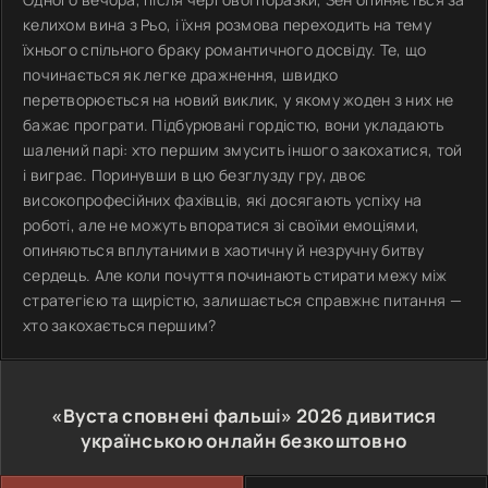
келихом вина з Рьо, і їхня розмова переходить на тему
їхнього спільного браку романтичного досвіду. Те, що
починається як легке дражнення, швидко
перетворюється на новий виклик, у якому жоден з них не
бажає програти. Підбурювані гордістю, вони укладають
шалений парі: хто першим змусить іншого закохатися, той
і виграє. Поринувши в цю безглузду гру, двоє
високопрофесійних фахівців, які досягають успіху на
роботі, але не можуть впоратися зі своїми емоціями,
опиняються вплутаними в хаотичну й незручну битву
сердець. Але коли почуття починають стирати межу між
стратегією та щирістю, залишається справжнє питання —
хто закохається першим?
«Вуста сповнені фальші»
2026
дивитися
українською онлайн безкоштовно