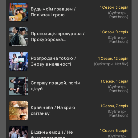
1 Сезон, 3 серія
Будь моїм гравцем /
(Субтитри |
Пов'язані грою
Pantheon)
1 Сезон, 9 серія
Пропозиція прокурора /
(Субтитри |
Прокурорська
Pantheon)
пропозиція
Розпродана тобою /
1 Сезон, 12 серія
Знову в наявності
(Субтитри | Netflix)
1 Сезон, 1 серія
Спершу працюй, потім
(Субтитри |
цілуй
Pantheon)
1 Сезон, 7 серія
Край неба / На краю
(Субтитри |
світанку
Pantheon)
1 Сезон, 6 серія
Відкинь емоції / Не
(Субтитри |
будьте занадто