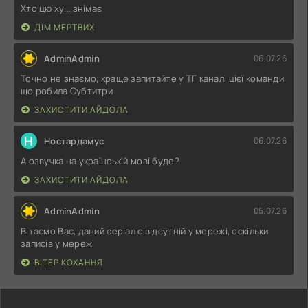
Хто цю ху....знімає
ДІМ МЕРТВИХ
AdminAdmin
06.07.26
Точно не знаємо, краще запитайте у ТГ каналі цієї команди
що робила Субтитри
ЗАХИСТИТИ АЙДОЛА
Н
Ностардамус
06.07.26
А озвучка на українській мові буде?
ЗАХИСТИТИ АЙДОЛА
AdminAdmin
05.07.26
Вітаємо Вас, даний серіал є відсутній у мережі, оскільки
записів у мережі
ВІТЕР КОХАННЯ