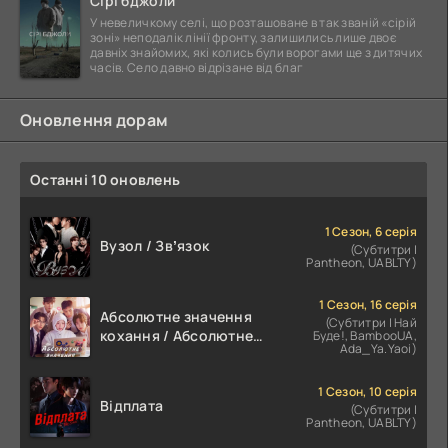
Сірі бджоли
У невеличкому селі, що розташоване в так званій «сірій
зоні» неподалік лінії фронту, залишились лише двоє
давніх знайомих, які колись були ворогами ще з дитячих
часів. Село давно відрізане від благ
Оновлення дорам
Останні 10 оновлень
1 Сезон, 6 серія
Вузол / Звʼязок
(Субтитри |
Pantheon, UABLTY)
1 Сезон, 16 серія
Абсолютне значення
(Субтитри | Най
кохання / Абсолютне
Буде!, BambooUA,
Ada_Ya.Yaoi)
значення романтики
1 Сезон, 10 серія
Відплата
(Субтитри |
Pantheon, UABLTY)