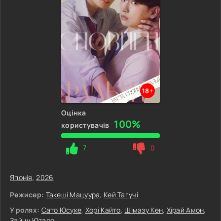
18+
Оцінка
100%
користувачів
7
0
Японія
,
2026
Режисер:
Такеші Мацуура
,
Кей Тагучі
У ролях:
Сато Юсуке
,
Хорі Кайто
,
Шімазу Кен
,
Хірай Амон
,
Зайцу Ютаро