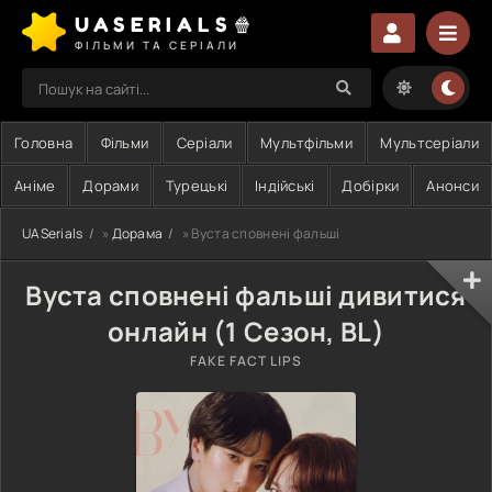
UASERIALS🍿
ФІЛЬМИ ТА СЕРІАЛИ
Головна
Фільми
Серіали
Мультфільми
Мультсеріали
Аніме
Дорами
Турецькі
Індійські
Добірки
Анонси
UASerials
»
Дорама
» Вуста сповнені фальші
Вуста сповнені фальші дивитися
онлайн (1 Сезон, BL)
FAKE FACT LIPS