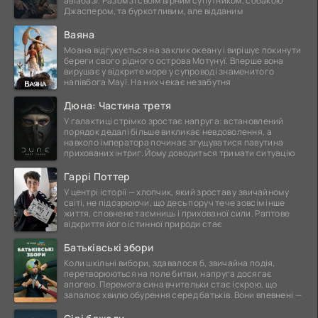
авіабазі. Разом зі своїм вірним супутником, собакою
Джаспером, та буркотливим, але відданим
Ваяна
Моана відгукується на заклик океану і вирішує покинути
береги свого рідного острова Мотунуї. Вперше вона
вирушає у відкрите море у супроводі знаменитого
напівбога Мауї. На них чекає незабутня
Дюна: Частина третя
У галактиці стрімко зростає напруга: встановлений
порядок дедалі більше викликає невдоволення, а
навколо імператора починає згущуватися павутина
прихованих інтриг. Йому доводиться тримати ситуацію
Гаррі Поттер
У центрі історії — хлопчик, який зростав у звичайному
світі, не підозрюючи, що десь поруч тече зовсім інше
життя, сповнене таємниць і прихованої сили. Раптове
відкриття його істинної природи стає
Батьківські збори
Коли шкільні вибори, здавалося б, звичайна подія,
перетворюються на поле битви, напруга досягає
апогею. Перемога сина вчительки стає іскрою, що
запалює хвилю обурення серед батьків. Вони впевнені —