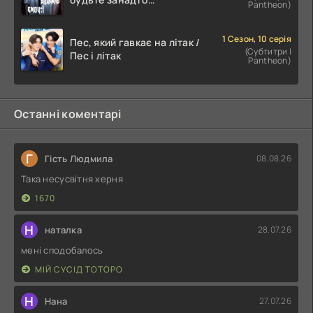
Pantheon)
емоційними
1 Сезон, 10 серія
Пес, який гавкає на літак /
(Субтитри |
Пес і літак
Pantheon)
Останні коментарі
Г
Гість Людмила
08.08.26
Така несусвітня херня
1670
Н
наталка
28.07.26
мені сподобалось
МІЙ СУСІД ТОТОРО
Н
Нана
27.07.26