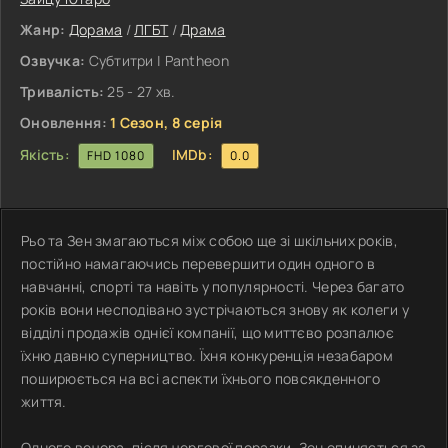
Жанр:
Дорама
/
ЛГБТ
/
Драма
Озвучка:
Субтитри | Pantheon
Тривалість:
25 - 27 хв.
Оновлення:
1 Сезон, 8 серія
Якість:
IMDb:
FHD 1080
0.0
Рьо та Зен змагаються між собою ще зі шкільних років,
постійно намагаючись перевершити один одного в
навчанні, спорті та навіть у популярності. Через багато
років вони несподівано зустрічаються знову як колеги у
відділі продажів однієї компанії, що миттєво розпалює
їхню давню суперництво. Їхня конкуренція незабаром
поширюється на всі аспекти їхнього повсякденного
життя.
Одного вечора, після чергової поразки, Зен опиняється за