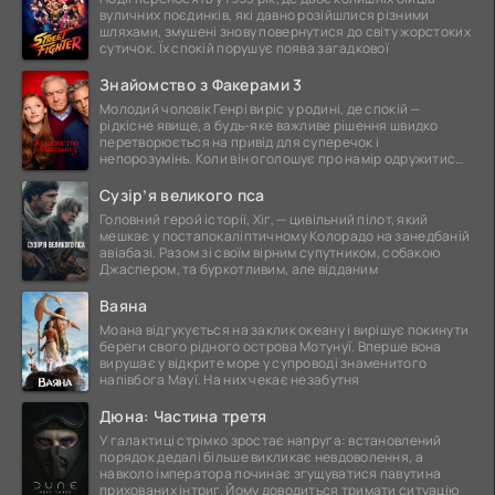
вуличних поєдинків, які давно розійшлися різними
шляхами, змушені знову повернутися до світу жорстоких
сутичок. Їх спокій порушує поява загадкової
Знайомство з Факерами 3
Молодий чоловік Генрі виріс у родині, де спокій —
рідкісне явище, а будь-яке важливе рішення швидко
перетворюється на привід для суперечок і
непорозумінь. Коли він оголошує про намір одружитися,
це
Сузір’я великого пса
Головний герой історії, Хіг, — цивільний пілот, який
мешкає у постапокаліптичному Колорадо на занедбаній
авіабазі. Разом зі своїм вірним супутником, собакою
Джаспером, та буркотливим, але відданим
Ваяна
Моана відгукується на заклик океану і вирішує покинути
береги свого рідного острова Мотунуї. Вперше вона
вирушає у відкрите море у супроводі знаменитого
напівбога Мауї. На них чекає незабутня
Дюна: Частина третя
У галактиці стрімко зростає напруга: встановлений
порядок дедалі більше викликає невдоволення, а
навколо імператора починає згущуватися павутина
прихованих інтриг. Йому доводиться тримати ситуацію