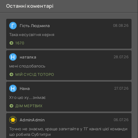
Останні коментарі
Г
Гість Людмила
08.08.26
Така несусвітня херня
1670
Н
наталка
28.07.26
мені сподобалось
МІЙ СУСІД ТОТОРО
Н
Нана
27.07.26
Хто цю ху....знімає
ДІМ МЕРТВИХ
AdminAdmin
06.07.26
Точно не знаємо, краще запитайте у ТГ каналі цієї команди
що робила Субтитри