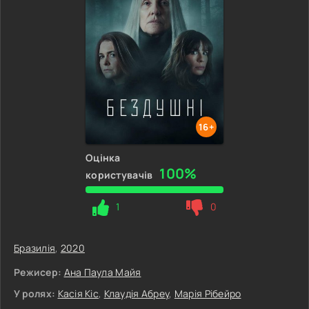
16+
Оцінка
100%
користувачів
1
0
Бразилія
,
2020
Режисер:
Ана Паула Майя
У ролях:
Касія Кіс
,
Клаудія Абреу
,
Марія Рібейро