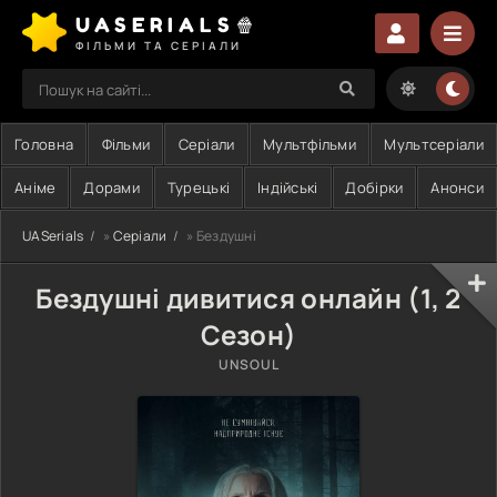
UASERIALS🍿
ФІЛЬМИ ТА СЕРІАЛИ
Головна
Фільми
Серіали
Мультфільми
Мультсеріали
Аніме
Дорами
Турецькі
Індійські
Добірки
Анонси
UASerials
»
Серіали
» Бездушні
Бездушні дивитися онлайн (1, 2
Сезон)
UNSOUL