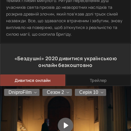
темних глибин минулого. Ритуал переселення душ
учасників свята призвів до незворотних наслідків та
розкрив древній злочин, який пов'язав долі трьох сімей
назавжди. Все, що здавалося втраченим і забутим, знову
випливло на поверхню, щоб зіткнутися з реальністю та
силою магії, що охопила Бригіду.
«Бездушні»
2020
дивитися українською
онлайн безкоштовно
Дивитися онлайн
Трейлер