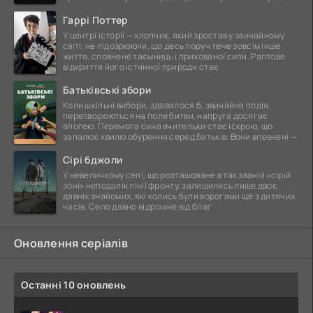
Гаррі Поттер
У центрі історії — хлопчик, який зростав у звичайному
світі, не підозрюючи, що десь поруч тече зовсім інше
життя, сповнене таємниць і прихованої сили. Раптове
відкриття його істинної природи стає
Батьківські збори
Коли шкільні вибори, здавалося б, звичайна подія,
перетворюються на поле битви, напруга досягає
апогею. Перемога сина вчительки стає іскрою, що
запалює хвилю обурення серед батьків. Вони впевнені —
Сірі бджоли
У невеличкому селі, що розташоване в так званій «сірій
зоні» неподалік лінії фронту, залишились лише двоє
давніх знайомих, які колись були ворогами ще з дитячих
часів. Село давно відрізане від благ
Оновлення серіалів
Останні 10 оновлень