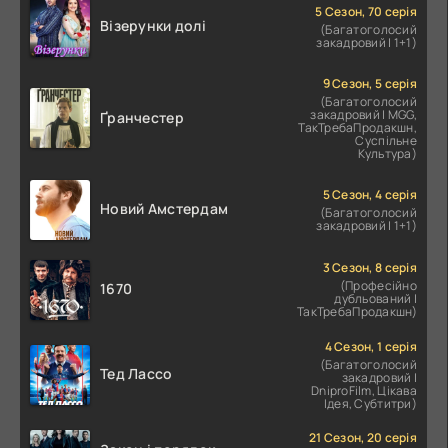
5 Сезон, 70 серія
Візерунки долі
(Багатоголосий
закадровий | 1+1)
9 Сезон, 5 серія
(Багатоголосий
закадровий | MGG,
Ґранчестер
ТакТребаПродакшн,
Суспільне
Культура)
5 Сезон, 4 серія
Новий Амстердам
(Багатоголосий
закадровий | 1+1)
3 Сезон, 8 серія
(Професійно
1670
дубльований |
ТакТребаПродакшн)
4 Сезон, 1 серія
(Багатоголосий
Тед Лассо
закадровий |
DniproFilm, Цікава
Ідея, Субтитри)
21 Сезон, 20 серія