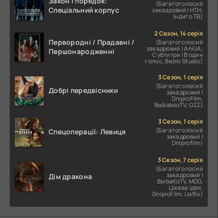
Закон і порядок:
(Багатоголосий
Спеціальний корпус
закадровий | НТН,
Індиго ТВ)
2 Сезон, 14 серія
Первородні / Прадавні /
(Багатоголосий
закадровий | AniUA,
Першонародженні
Субтитри | В один
голос, Bezro Studio)
3 Сезон, 1 серія
(Багатоголосий
Добрі передвісники
закадровий |
DniproFilm,
BaibakooTV, OZZ)
3 Сезон, 1 серія
(Багатоголосий
Спецоперації: Левиця
закадровий |
Dniprofilm)
3 Сезон, 7 серія
(Багатоголосий
закадровий |
Дім дракона
BaibaKoTV, MGG,
Цікава Ідея,
DniproFilm, Uaflix)