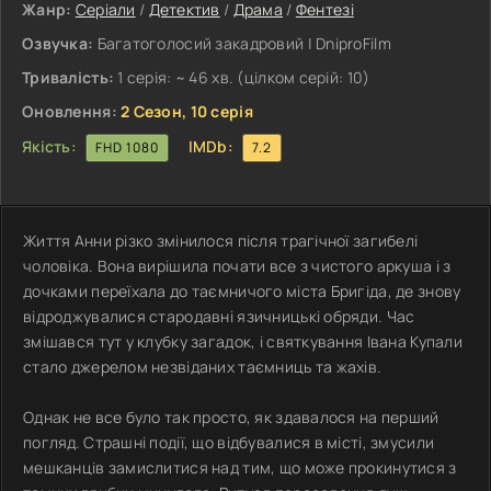
Жанр:
Серіали
/
Детектив
/
Драма
/
Фентезі
Озвучка:
Багатоголосий закадровий | DniproFilm
Тривалість:
1 серія: ~ 46 хв. (цілком серій: 10)
Оновлення:
2 Сезон, 10 серія
Якість:
IMDb:
FHD 1080
7.2
Життя Анни різко змінилося після трагічної загибелі
чоловіка. Вона вирішила почати все з чистого аркуша і з
дочками переїхала до таємничого міста Бригіда, де знову
відроджувалися стародавні язичницькі обряди. Час
змішався тут у клубку загадок, і святкування Івана Купали
стало джерелом незвіданих таємниць та жахів.
Однак не все було так просто, як здавалося на перший
погляд. Страшні події, що відбувалися в місті, змусили
мешканців замислитися над тим, що може прокинутися з