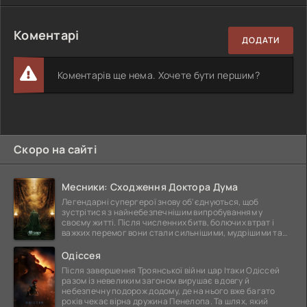
Коментарі
ДОДАТИ
Коментарів ще нема. Хочете бути першим?
Скоро на сайті
Месники: Сходження Доктора Дума
Легендарні супергерої знову об'єднуються, щоб
зустрітися з найнебезпечнішим випробуванням у
своєму житті. Після численних битв, болючих втрат і
важких перемог вони стали сильнішими, мудрішими та
ще
Одіссея
Після завершення Троянської війни цар Ітаки Одіссей
разом із невеликим загоном вирушає в довгу й
небезпечну подорож додому, де на нього вже багато
років чекає вірна дружина Пенелопа. Та шлях, який