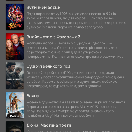
Вуличний боєць
Події переносять у 1993 рік, де двоє колишніх бійців
вуличних поєдинків, які давно розійшлися різними
шляхами, змушені знову повернутися до світу жорстоких
сутичок. Їх спокій порушує поява загадкової
Знайомство з Факерами 3
Молодий чоловік Генрі виріс у родині, де спокій —
рідкісне явище, а будь-яке важливе рішення швидко
перетворюється на привід для суперечок і
непорозумінь. Коли він оголошує про намір одружитися,
це
Сузір’я великого пса
Головний герой історії, Хіг, — цивільний пілот, який
мешкає у постапокаліптичному Колорадо на занедбаній
авіабазі. Разом зі своїм вірним супутником, собакою
Джаспером, та буркотливим, але відданим
Ваяна
Моана відгукується на заклик океану і вирішує покинути
береги свого рідного острова Мотунуї. Вперше вона
вирушає у відкрите море у супроводі знаменитого
напівбога Мауї. На них чекає незабутня
Дюна: Частина третя
У галактиці стрімко зростає напруга: встановлений