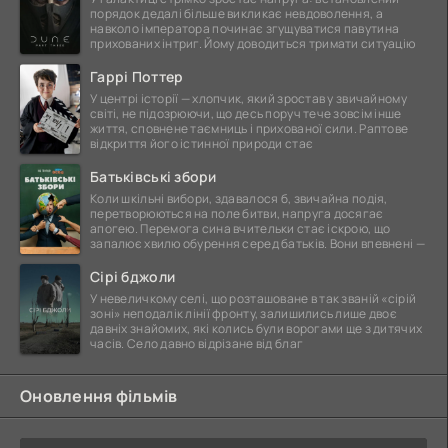
порядок дедалі більше викликає невдоволення, а
навколо імператора починає згущуватися павутина
прихованих інтриг. Йому доводиться тримати ситуацію
Гаррі Поттер
У центрі історії — хлопчик, який зростав у звичайному
світі, не підозрюючи, що десь поруч тече зовсім інше
життя, сповнене таємниць і прихованої сили. Раптове
відкриття його істинної природи стає
Батьківські збори
Коли шкільні вибори, здавалося б, звичайна подія,
перетворюються на поле битви, напруга досягає
апогею. Перемога сина вчительки стає іскрою, що
запалює хвилю обурення серед батьків. Вони впевнені —
Сірі бджоли
У невеличкому селі, що розташоване в так званій «сірій
зоні» неподалік лінії фронту, залишились лише двоє
давніх знайомих, які колись були ворогами ще з дитячих
часів. Село давно відрізане від благ
Оновлення фільмів