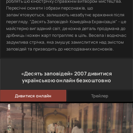
роблять цю кінострічку справжнім витвором мистецтва.
Пересічні сюжети і образи персонажів, що
запам'ятовуються, залишають незабутнє враження після
перегляду. "Десять Заповідей: Комедійна Екранізація" - це
майстерно вигаданий світ, де кожна деталь продумана до
дрібниць і кожен жарт потрапляє в ціль. Весела і водночас
задумлива стрічка, яка змушує замислитися над змістом
заповідей та призводить до несподіваних висновків.
«Десять заповідей»
2007
дивитися
українською онлайн безкоштовно
Дивитися онлайн
Трейлер