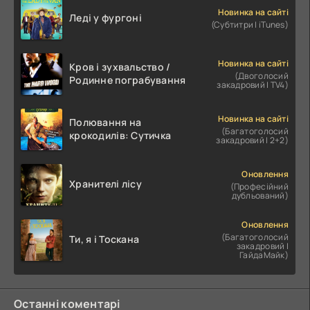
Новинка на сайті
Леді у фургоні
(Субтитри | iTunes)
Новинка на сайті
Кров і зухвальство /
(Двоголосий
Родинне пограбування
закадровий | TV4)
Новинка на сайті
Полювання на
(Багатоголосий
крокодилів: Сутичка
закадровий | 2+2)
Оновлення
Хранителі лісу
(Професійний
дубльований)
Оновлення
(Багатоголосий
Ти, я і Тоскана
закадровий |
ГайдаМайк)
Останні коментарі