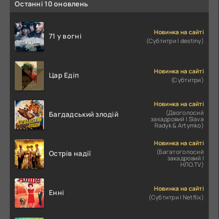
Останні 10 оновлень
Новинка на сайті
71 у вогні
(Субтитри | destiny)
Новинка на сайті
Цар Едіп
(Субтитри)
Новинка на сайті
(Двоголосий
Багдадський злодій
закадровий | Slava
Radyk & Artymko)
Новинка на сайті
(Багатоголосий
Острів надії
закадровий |
НЛО.TV)
Новинка на сайті
Енні
(Субтитри | Netflix)