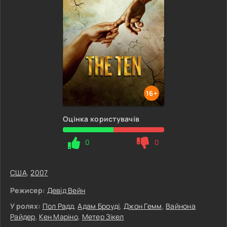
16+
Оцінка користувачів
0
0
США
,
2007
Режисер:
Девід Вейн
У ролях:
Пол Радд
,
Адам Броуді
,
Джон Гемм
,
Вайнона
Райдер
,
Кен Маріно
,
Метер Зікел