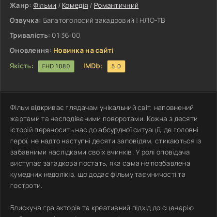
Жанр:
Фільми
/
Комедія
/
Романтичний
Озвучка:
Багатоголосий закадровий | НЛО-ТВ
Тривалість:
01:36:00
Оновлення:
Новинка на сайті
Якість:
IMDb:
FHD 1080
5.0
Фільм відкриває глядачам унікальний світ, наповнений
жартами та несподіваними поворотами. Кожна з десяти
історій переносить нас до абсурдної ситуації, де головні
герої, не надто наступні десяти заповідям, стикаються із
забавними наслідками своїх вчинків. У ролі оповідача
виступає загадкова постать, яка сама не позбавлена ​​
кумедних недоліків, що додає фільму таємничості та
гостроти.
Блискуча гра акторів та креативний підхід до сценарію