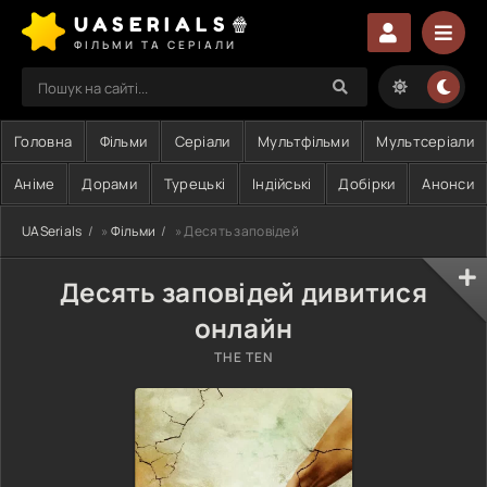
UASERIALS🍿
ФІЛЬМИ ТА СЕРІАЛИ
Головна
Фільми
Серіали
Мультфільми
Мультсеріали
Аніме
Дорами
Турецькі
Індійські
Добірки
Анонси
UASerials
»
Фільми
» Десять заповідей
Десять заповідей дивитися
онлайн
THE TEN