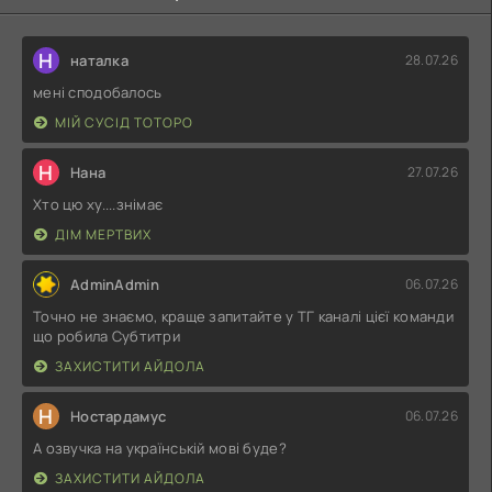
Н
наталка
28.07.26
мені сподобалось
МІЙ СУСІД ТОТОРО
Н
Нана
27.07.26
Хто цю ху....знімає
ДІМ МЕРТВИХ
AdminAdmin
06.07.26
Точно не знаємо, краще запитайте у ТГ каналі цієї команди
що робила Субтитри
ЗАХИСТИТИ АЙДОЛА
Н
Ностардамус
06.07.26
А озвучка на українській мові буде?
ЗАХИСТИТИ АЙДОЛА