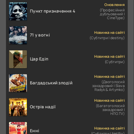
Оновлення
(Професійний
Пункт призначення 4
дубльований |
CineType)
Новинка на сайті
71 у вогні
(Субтитри | destiny)
Новинка на сайті
Цар Едіп
(Субтитри)
Новинка на сайті
(Двоголосий
Багдадський злодій
закадровий | Slava
Radyk & Artymko)
Новинка на сайті
(Багатоголосий
Острів надії
закадровий |
НЛО.TV)
Новинка на сайті
Енні
(Субтитри | Netflix)