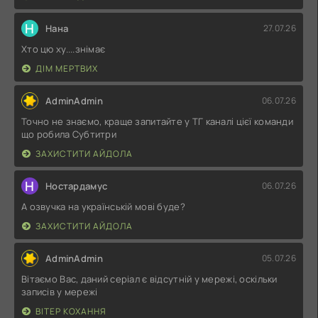
Н
Нана
27.07.26
Хто цю ху....знімає
ДІМ МЕРТВИХ
AdminAdmin
06.07.26
Точно не знаємо, краще запитайте у ТГ каналі цієї команди
що робила Субтитри
ЗАХИСТИТИ АЙДОЛА
Н
Ностардамус
06.07.26
А озвучка на українській мові буде?
ЗАХИСТИТИ АЙДОЛА
AdminAdmin
05.07.26
Вітаємо Вас, даний серіал є відсутній у мережі, оскільки
записів у мережі
ВІТЕР КОХАННЯ