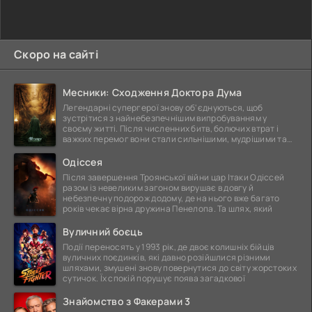
Скоро на сайті
Месники: Сходження Доктора Дума
Легендарні супергерої знову об'єднуються, щоб
зустрітися з найнебезпечнішим випробуванням у
своєму житті. Після численних битв, болючих втрат і
важких перемог вони стали сильнішими, мудрішими та
ще
Одіссея
Після завершення Троянської війни цар Ітаки Одіссей
разом із невеликим загоном вирушає в довгу й
небезпечну подорож додому, де на нього вже багато
років чекає вірна дружина Пенелопа. Та шлях, який
Вуличний боєць
Події переносять у 1993 рік, де двоє колишніх бійців
вуличних поєдинків, які давно розійшлися різними
шляхами, змушені знову повернутися до світу жорстоких
сутичок. Їх спокій порушує поява загадкової
Знайомство з Факерами 3