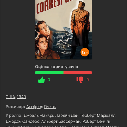
12+
Оцінка користувачів
0
0
США
,
1940
Режисер:
Альфред Гічкок
У ролях:
Джоель МакКрі
,
Ларейн Дей
,
Герберт Маршалл
,
Джордж Сандерс
,
Альберт Бассерман
,
Роберт Бенчлі
,