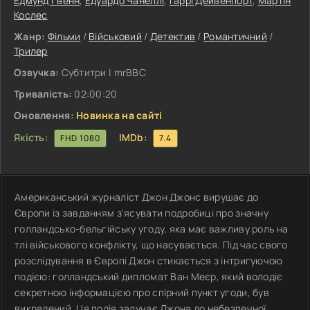
Едмунд Ґвенн
,
Едуардо Чанеллі
,
Гаррі Дейвенпорт
,
Мартін
Кослес
Жанр:
Фільми
/
Військовий
/
Детектив
/
Романтичний
/
Трилер
Озвучка:
Субтитри | mrBBC
Тривалість:
02:00:20
Оновлення:
Новинка на сайті
Якість:
IMDb:
FHD 1080
7.4
Американський журналіст Джон Джонс вирушає до
Європи із завданням з'ясувати подробиці про значну
голландсько-бельгійську угоду, яка має важливу роль на
тлі військового конфлікту, що насувається. Під час свого
розслідування в Європі Джон стикається з інтригуючою
подією: голландський дипломат Ван Меєр, який володіє
секретною інформацією про спірний пункт угоди, був
викрадений. Ця подія залучає Джона до небезпечної