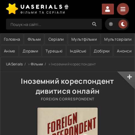
UASERIALS🍿
ФІЛЬМИ ТА СЕРІАЛИ
Головна
Фільми
Серіали
Мультфільми
Мультсеріали
Аніме
Дорами
Турецькі
Індійські
Добірки
Анонси
UASerials
»
Фільми
» Іноземний кореспондент
Іноземний кореспондент
дивитися онлайн
FOREIGN CORRESPONDENT