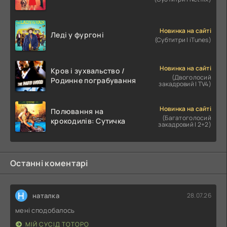
Новинка на сайті
Леді у фургоні
(Субтитри | iTunes)
Новинка на сайті
Кров і зухвальство /
(Двоголосий
Родинне пограбування
закадровий | TV4)
Новинка на сайті
Полювання на
(Багатоголосий
крокодилів: Сутичка
закадровий | 2+2)
Останні коментарі
Н
наталка
28.07.26
мені сподобалось
МІЙ СУСІД ТОТОРО