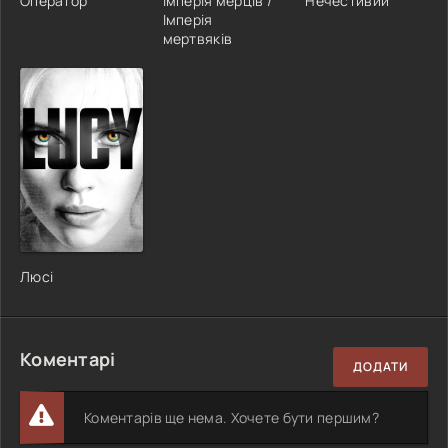
Оператор
Імперія мерців /
Нечестивий
Імперія
мертвяків
Люсі
Коментарі
ДОДАТИ
Коментарів ще нема. Хочете бути першим?