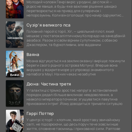
Молодий чоловік Генрі виріс у родині, де спокій —
рідкісне явище, а будь-яке важливе рішення швидко
перетворюється на привід для суперечок і
непорозумінь. Коли він оголошує про намір одружитися,
це
Сузір’я великого пса
Головний герой історії, Хіг, — цивільний пілот, який
мешкає у постапокаліптичному Колорадо на занедбаній
авіабазі. Разом зі своїм вірним супутником, собакою
Джаспером, та буркотливим, але відданим
Ваяна
Моана відгукується на заклик океану і вирішує покинути
береги свого рідного острова Мотунуї. Вперше вона
вирушає у відкрите море у супроводі знаменитого
напівбога Мауї. На них чекає незабутня
Дюна: Частина третя
У галактиці стрімко зростає напруга: встановлений
порядок дедалі більше викликає невдоволення, а
навколо імператора починає згущуватися павутина
прихованих інтриг. Йому доводиться тримати ситуацію
Гаррі Поттер
У центрі історії — хлопчик, який зростав у звичайному
світі, не підозрюючи, що десь поруч тече зовсім інше
життя, сповнене таємниць і прихованої сили. Раптове