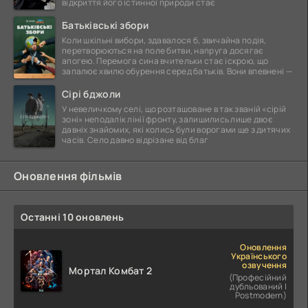
відкриття його істинної природи стає
Батьківські збори
Коли шкільні вибори, здавалося б, звичайна подія,
перетворюються на поле битви, напруга досягає
апогею. Перемога сина вчительки стає іскрою, що
запалює хвилю обурення серед батьків. Вони впевнені —
Сірі бджоли
У невеличкому селі, що розташоване в так званій «сірій
зоні» неподалік лінії фронту, залишились лише двоє
давніх знайомих, які колись були ворогами ще з дитячих
часів. Село давно відрізане від благ
Оновлення фільмів
Останні 10 оновлень
Оновлення
Українського
озвучення
Мортал Комбат 2
(Професійний
дубльований |
Postmodern)