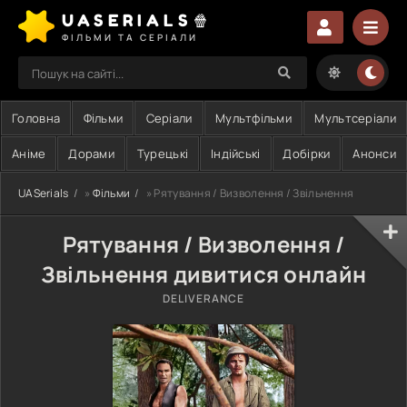
UASERIALS🍿
ФІЛЬМИ ТА СЕРІАЛИ
Головна
Фільми
Серіали
Мультфільми
Мультсеріали
Аніме
Дорами
Турецькі
Індійські
Добірки
Анонси
UASerials
»
Фільми
» Рятування / Визволення / Звільнення
Рятування / Визволення /
Звільнення дивитися онлайн
DELIVERANCE