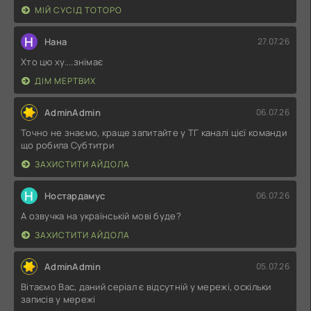
МІЙ СУСІД ТОТОРО
Н
Нана
27.07.26
Хто цю ху....знімає
ДІМ МЕРТВИХ
AdminAdmin
06.07.26
Точно не знаємо, краще запитайте у ТГ каналі цієї команди
що робила Субтитри
ЗАХИСТИТИ АЙДОЛА
Н
Ностардамус
06.07.26
А озвучка на українській мові буде?
ЗАХИСТИТИ АЙДОЛА
AdminAdmin
05.07.26
Вітаємо Вас, даний серіал є відсутній у мережі, оскільки
записів у мережі