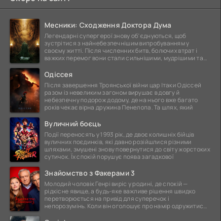
Месники: Сходження Доктора Дума
Легендарні супергерої знову об'єднуються, щоб
зустрітися з найнебезпечнішим випробуванням у
своєму житті. Після численних битв, болючих втрат і
важких перемог вони стали сильнішими, мудрішими та
ще
Одіссея
Після завершення Троянської війни цар Ітаки Одіссей
разом із невеликим загоном вирушає в довгу й
небезпечну подорож додому, де на нього вже багато
років чекає вірна дружина Пенелопа. Та шлях, який
Вуличний боєць
Події переносять у 1993 рік, де двоє колишніх бійців
вуличних поєдинків, які давно розійшлися різними
шляхами, змушені знову повернутися до світу жорстоких
сутичок. Їх спокій порушує поява загадкової
Знайомство з Факерами 3
Молодий чоловік Генрі виріс у родині, де спокій —
рідкісне явище, а будь-яке важливе рішення швидко
перетворюється на привід для суперечок і
непорозумінь. Коли він оголошує про намір одружитися,
це