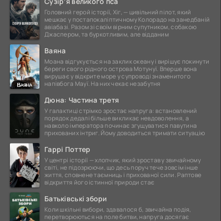
Сузір’я великого пса
Головний герой історії, Хіг, — цивільний пілот, який
мешкає у постапокаліптичному Колорадо на занедбаній
авіабазі. Разом зі своїм вірним супутником, собакою
Джаспером, та буркотливим, але відданим
Ваяна
Моана відгукується на заклик океану і вирішує покинути
береги свого рідного острова Мотунуї. Вперше вона
вирушає у відкрите море у супроводі знаменитого
напівбога Мауї. На них чекає незабутня
Дюна: Частина третя
У галактиці стрімко зростає напруга: встановлений
порядок дедалі більше викликає невдоволення, а
навколо імператора починає згущуватися павутина
прихованих інтриг. Йому доводиться тримати ситуацію
Гаррі Поттер
У центрі історії — хлопчик, який зростав у звичайному
світі, не підозрюючи, що десь поруч тече зовсім інше
життя, сповнене таємниць і прихованої сили. Раптове
відкриття його істинної природи стає
Батьківські збори
Коли шкільні вибори, здавалося б, звичайна подія,
перетворюються на поле битви, напруга досягає