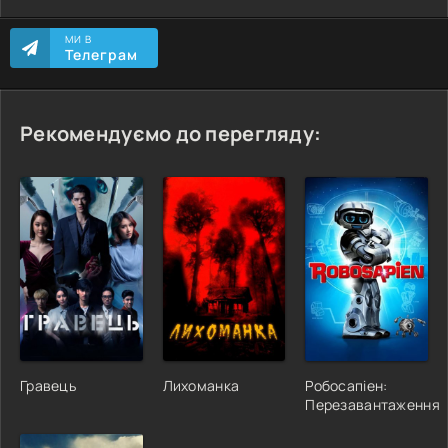
МИ В
Телеграм
Рекомендуємо до перегляду:
Гравець
Лихоманка
Робосапіен:
Перезавантаження