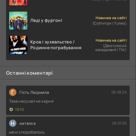
Новинка на сайті
Леді у фургоні
(Субтитри | iTunes)
Новинка на сайті
Кров і зухвальство /
(Двоголосий
Родинне пограбування
закадровий | TV4)
Останні коментарі
Г
Гість Людмила
08.08.26
Така несусвітня херня
1670
Н
наталка
28.07.26
мені сподобалось