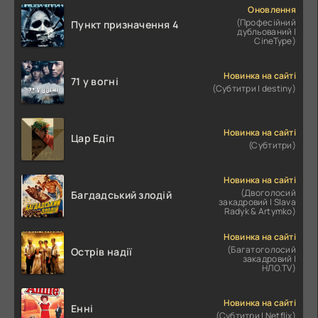
Оновлення
(Професійний
Пункт призначення 4
дубльований |
CineType)
Новинка на сайті
71 у вогні
(Субтитри | destiny)
Новинка на сайті
Цар Едіп
(Субтитри)
Новинка на сайті
(Двоголосий
Багдадський злодій
закадровий | Slava
Radyk & Artymko)
Новинка на сайті
(Багатоголосий
Острів надії
закадровий |
НЛО.TV)
Новинка на сайті
Енні
(Субтитри | Netflix)