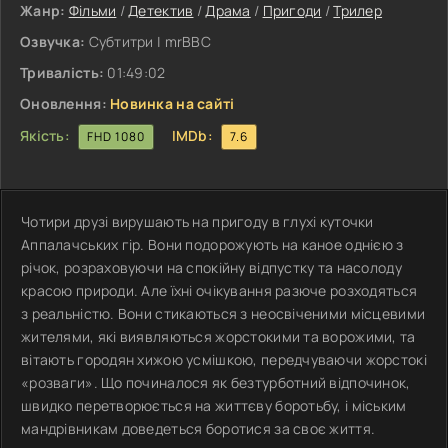
Жанр:
Фільми
/
Детектив
/
Драма
/
Пригоди
/
Трилер
Озвучка:
Субтитри | mrBBC
Тривалість:
01:49:02
Оновлення:
Новинка на сайті
Якість:
IMDb:
FHD 1080
7.6
Чотири друзі вирушають на пригоду в глухі куточки
Аппалачських гір. Вони подорожують на каное однією з
річок, розраховуючи на спокійну відпустку та насолоду
красою природи. Але їхні очікування разюче розходяться
з реальністю. Вони стикаються з неосвіченими місцевими
жителями, які виявляються жорстокими та ворожими, та
вітають городян хижою усмішкою, передчуваючи жорстокі
«розваги». Що починалося як безтурботний відпочинок,
швидко перетворюється на життєву боротьбу, і міським
мандрівникам доведеться боротися за своє життя.