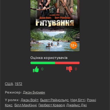
12+
Оцінка користувачів
0
0
США
,
1972
Режисер:
Джон Бурмен
У ролях:
Джон Войт
,
Бьорт Рейнольдс
,
Нед Бітті
,
Ронні
Кокс
,
Білл МакКінні
,
Герберт Ковард
,
Джеймс Дікі