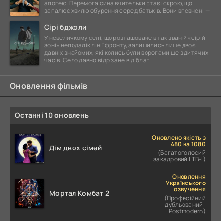
апогею. Перемога сина вчительки стає іскрою, що
запалює хвилю обурення серед батьків. Вони впевнені —
Сірі бджоли
У невеличкому селі, що розташоване в так званій «сірій
зоні» неподалік лінії фронту, залишились лише двоє
давніх знайомих, які колись були ворогами ще з дитячих
часів. Село давно відрізане від благ
Оновлення фільмів
Останні 10 оновлень
Оновлено якість з
480 на 1080
Дім двох сімей
(Багатоголосий
закадровий | ТВ-І)
Оновлення
Українського
озвучення
Мортал Комбат 2
(Професійний
дубльований |
Postmodern)