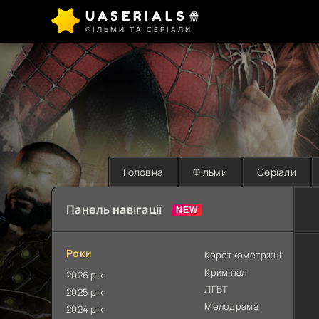
UASERIALS🍿
ФІЛЬМИ ТА СЕРІАЛИ
Головна
Фільми
Серіали
Панель навігації
Роки
Короткометржні
Кримінал
2026 рік
ЛГБТ
2025 рік
Мелодрама
2024 рік