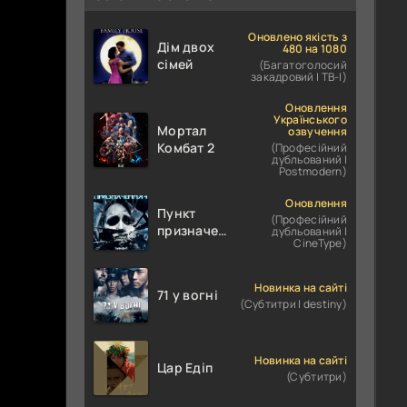
Оновлено якість з
Дім двох
480 на 1080
сімей
(Багатоголосий
закадровий | ТВ-І)
Оновлення
Українського
Мортал
озвучення
Комбат 2
(Професійний
дубльований |
Postmodern)
Оновлення
Пункт
(Професійний
призначення
дубльований |
CineType)
4
Новинка на сайті
71 у вогні
(Субтитри | destiny)
Новинка на сайті
Цар Едіп
(Субтитри)