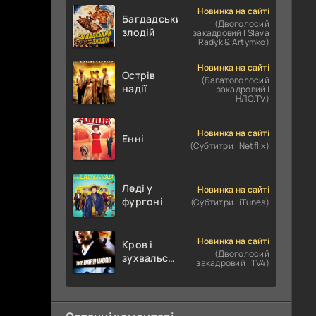
Новинка на сайті
Багдадський
(Двоголосий
злодій
закадровий | Slava
Radyk & Artymko)
Новинка на сайті
Острів
(Багатоголосий
надії
закадровий |
НЛО.TV)
Новинка на сайті
Енні
(Субтитри | Netflix)
Леді у
Новинка на сайті
фургоні
(Субтитри | iTunes)
Новинка на сайті
Кров і
(Двоголосий
зухвальство
закадровий | TV4)
/ Родинне
пограбування