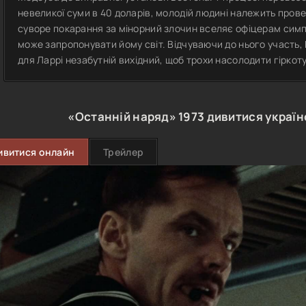
невеликої суми в 40 доларів, молодій людині належить провест
суворе покарання за мінорний злочин вселяє офіцерам симпа
може запропонувати йому світ. Відчуваючи до нього участь,
для Ларрі незабутній вихідний, щоб трохи насолодити гіркот
«Останній наряд»
1973
дивитися украї
ивитися онлайн
Трейлер