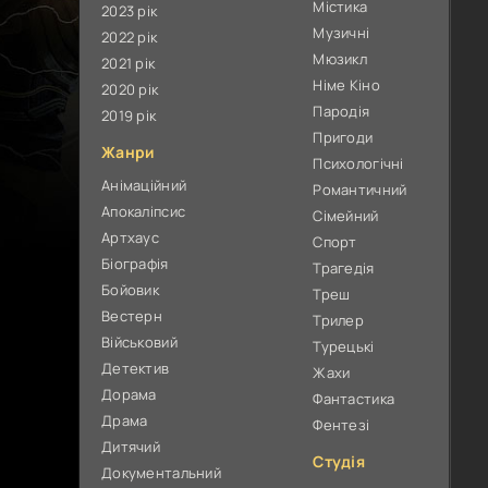
Містика
2023 рік
Музичні
2022 рік
Мюзикл
2021 рік
Німе Кіно
2020 рік
Пародія
2019 рік
Пригоди
Жанри
Психологічні
Анімаційний
Романтичний
Апокаліпсис
Сімейний
Артхаус
Спорт
Біографія
Трагедія
Бойовик
Треш
Вестерн
Трилер
Військовий
Турецькі
Детектив
Жахи
Дорама
Фантастика
Драма
Фентезі
Дитячий
Студія
Документальний