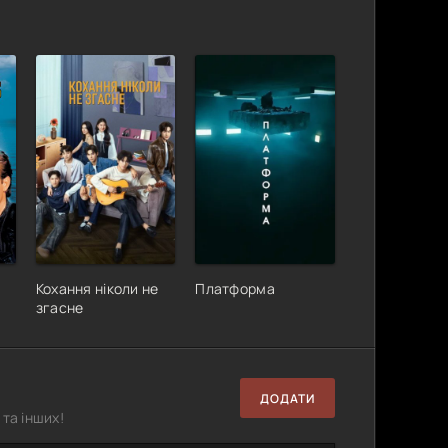
Кохання ніколи не
Платформа
згасне
ДОДАТИ
та інших!