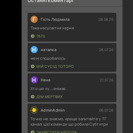
Останні коментарі
Г
Гість Людмила
08.08.26
Така несусвітня херня
1670
Н
наталка
28.07.26
мені сподобалось
МІЙ СУСІД ТОТОРО
Н
Нана
27.07.26
Хто цю ху....знімає
ДІМ МЕРТВИХ
AdminAdmin
06.07.26
Точно не знаємо, краще запитайте у ТГ
каналі цієї команди що робила Субтитри
ЗАХИСТИТИ АЙДОЛА