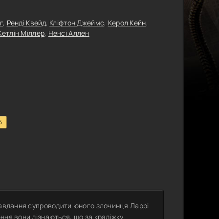
г
,
Ренді Квейд
,
Кліфтон Джеймс
,
Керол Кейн
,
Кетлін Міллер
,
Ненсі Аллен
5
 завдання супроводити юного злочинця Ларрі
ння вони дізнаються, що за крадіжку