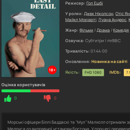
Режисер:
Гол Ешбі
У ролях:
Джек Ніколсон
,
Отіс Ян
Майкл Моріарті
,
Луана Андерс
,
Жанр:
Фільми
/
Драма
/
Комедія
Озвучка:
Субтитри | mrBBC
Тривалість:
01:44:00
Оновлення:
Новинка на сайті
18+
Якість:
IMDb:
FHD 1080
7.
Оцінка користувачів
0
0
Морські офіцери Біллі Баддаскі та "Мул" Малхолл отримали
Медоуса до виправної установи Бостона. У процесі перевезе