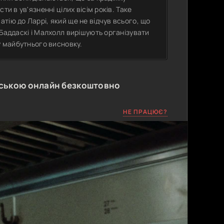
и в ув'язненні цілих вісім років. Таке
тію до Ларрі, який ще не відчув всього, що
 Баддаскі і Малхолл вирішують організувати
у майбутнього висновку.
нською онлайн безкоштовно
НЕ ПРАЦЮЄ?