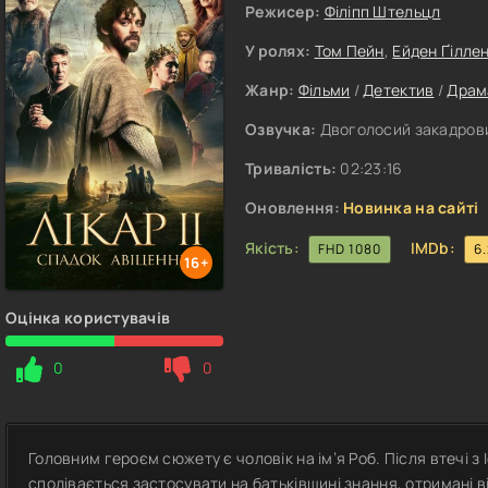
Режисер:
Філіпп Штельцл
У ролях:
Том Пейн
,
Ейден Ґілле
Жанр:
Фільми
/
Детектив
/
Драм
Озвучка:
Двоголосий закадровий
Тривалість:
02:23:16
Оновлення:
Новинка на сайті
Якість:
IMDb:
FHD 1080
6
16+
Оцінка користувачів
0
0
Головним героєм сюжету є чоловік на ім’я Роб. Після втечі з 
сподівається застосувати на батьківщині знання, отримані 