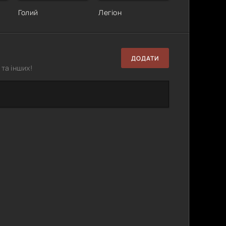
Голий
Легіон
ДОДАТИ
та інших!