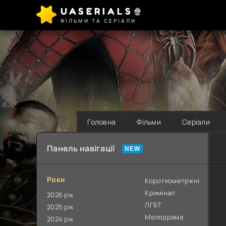
UASERIALS🍿
ФІЛЬМИ ТА СЕРІАЛИ
Головна
Фільми
Серіали
Панель навігації
Роки
Короткометржні
Кримінал
2026 рік
ЛГБТ
2025 рік
Мелодрама
2024 рік