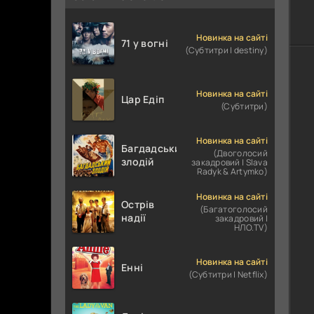
Новинка на сайті
71 у вогні
(Субтитри | destiny)
Новинка на сайті
Цар Едіп
(Субтитри)
Новинка на сайті
Багдадський
(Двоголосий
злодій
закадровий | Slava
Radyk & Artymko)
Новинка на сайті
Острів
(Багатоголосий
надії
закадровий |
НЛО.TV)
Новинка на сайті
Енні
(Субтитри | Netflix)