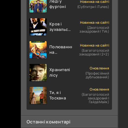
Леді у
Новинка на сайті
фургоні
(Субтитри | iTunes)
Новинка на сайті
Кров і
(Двоголосий
зухвальство
закадровий | TV4)
/ Родинне
пограбування
Новинка на сайті
Полювання
(Багатоголосий
на
закадровий | 2+2)
крокодилів:
Сутичка
Оновлення
Хранителі
(Професійний
лісу
дубльований)
Оновлення
Ти, я і
(Багатоголосий
Тоскана
закадровий |
ГайдаМайк)
Останні коментарі