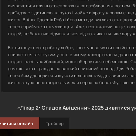
виявляється для нього справжнім випробуванням вогнем. В
приїжджає з дитиною на руках і майже відразу ж розуміє, щ
життя. В Англії досвід Роба і його методи викликають підозр
тепер сприймається чужинцем. Але, незважаючи на це, голо
людей, не бажаючи відмовлятися від покликання, яке дарува
Він виконує свою роботу добре, і поступово чутки про його т
опиняється втягнутим у світ, в якому захворювання давно с
людині, навіть найближчій, може обернутися небезпекою. С
дочкою, яка страждає на важкий психічний розлад. Для Роб
тепер йому доводиться шукати відповіді там, де звичних зн
життя з нуля перетворюється для героя на боротьбу, і він н
«Лікар 2: Спадок Авіценни»
2025
дивитися у
ивитися онлайн
Трейлер