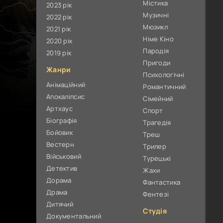
Містика
2023 рік
Музичні
2022 рік
Мюзикл
2021 рік
Німе Кіно
2020 рік
Пародія
2019 рік
Пригоди
Жанри
Психологічні
Анімаційний
Романтичний
Апокаліпсис
Сімейний
Артхаус
Спорт
Біографія
Трагедія
Бойовик
Треш
Вестерн
Трилер
Військовий
Турецькі
Детектив
Жахи
Дорама
Фантастика
Драма
Фентезі
Дитячий
Студія
Документальний