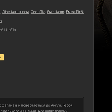
н
,
Ліам Каннінгем
,
Овен Тіл
,
Емілі Кокс
,
Емма Рігбі
а
 | UaFlix
.2
Ісфагана він повертається до Англії. Герой
від великого Авіценни. Але шлях додому