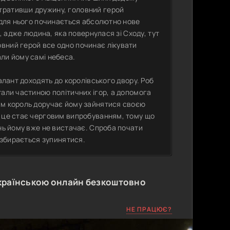
тративши дружину, головний герой
о для нього починається абсолютно нове
и, адже людина, яка повернулася зі Сходу, тут
вний герой все одно починає лікувати
ли йому самі небеса.
алант доходять до королівського двору. Роб
тали частиною політичних ігор, а допомога
ам король доручає йому зайнятися своєю
а це стає черговим випробуванням, тому що
ань йому вже не вистачає. Спроба почати
е збирається зупинятися.
країнською онлайн безкоштовно
НЕ ПРАЦЮЄ?