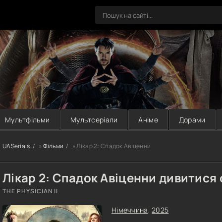
Мультфільми
Мультсеріали
Аніме
Дорами
UASerials
»
Фільми
» Лікар 2: Спадок Авіценни
Лікар 2: Спадок Авіценни дивитися
THE PHYSICIAN II
Німеччина
,
2025