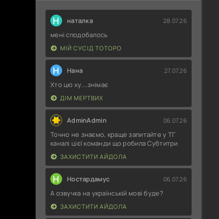
Н
наталка
28.07.26
мені сподобалось
МІЙ СУСІД ТОТОРО
Н
Нана
27.07.26
Хто цю ху....знімає
ДІМ МЕРТВИХ
AdminAdmin
06.07.26
Точно не знаємо, краще запитайте у ТГ
каналі цієї команди що робила Субтитри
ЗАХИСТИТИ АЙДОЛА
Н
Ностардамус
06.07.26
А озвучка на українській мові буде?
ЗАХИСТИТИ АЙДОЛА