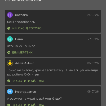
Н
наталка
28.07.26
мені сподобалось
МІЙ СУСІД ТОТОРО
Н
Нана
27.07.26
Хто цю ху....знімає
ДІМ МЕРТВИХ
AdminAdmin
06.07.26
Точно не знаємо, краще запитайте у ТГ каналі цієї команди
що робила Субтитри
ЗАХИСТИТИ АЙДОЛА
Н
Ностардамус
06.07.26
А озвучка на українській мові буде?
ЗАХИСТИТИ АЙДОЛА