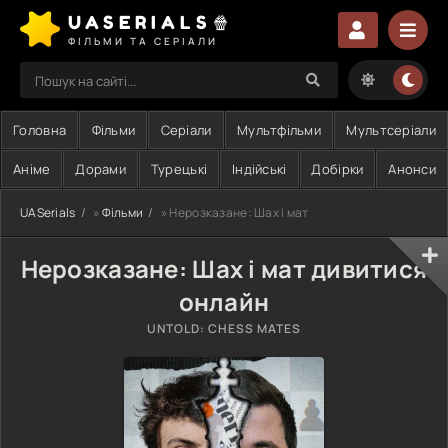
UASERIALS🍿
ФІЛЬМИ ТА СЕРІАЛИ
Головна
Фільми
Серіали
Мультфільми
Мультсеріали
Аніме
Дорами
Турецькі
Індійські
Добірки
Анонси
UASerials
»
Фільми
» Нерозказане: Шах і мат
Нерозказане: Шах і мат дивитися
онлайн
UNTOLD: CHESS MATES