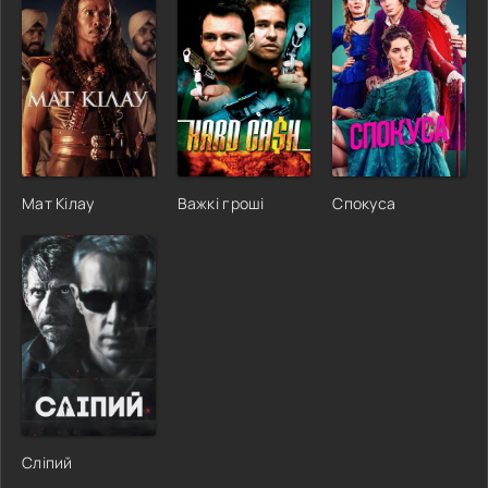
Мат Кілау
Важкі гроші
Спокуса
Сліпий