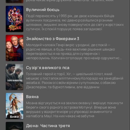
Вуличний боєць
Події переносять у 1993 рік, де двоє колишніх бійців
вуличних поєдинків, які давно розійшлися різними
шляхами, змушені знову повернутися до світу жорстоких
сутичок. Їх спокій порушує поява загадкової
Знайомство з Факерами 3
Молодий чоловік Генрі виріс у родині, де спокій —
рідкісне явище, а будь-яке важливе рішення швидко
перетворюється на привід для суперечок і
непорозумінь. Коли він оголошує про намір одружитися,
це
Сузір’я великого пса
Головний герой історії, Хіг, — цивільний пілот, який
мешкає у постапокаліптичному Колорадо на занедбаній
авіабазі. Разом зі своїм вірним супутником, собакою
Джаспером, та буркотливим, але відданим
Ваяна
Моана відгукується на заклик океану і вирішує покинути
береги свого рідного острова Мотунуї. Вперше вона
вирушає у відкрите море у супроводі знаменитого
напівбога Мауї. На них чекає незабутня
Дюна: Частина третя