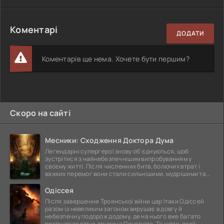
Коментарі
ДОДАТИ
Коментарів ще нема. Хочете бути першим?
Скоро на сайті
Месники: Сходження Доктора Дума
Легендарні супергерої знову об'єднуються, щоб
зустрітися з найнебезпечнішим випробуванням у
своєму житті. Після численних битв, болючих втрат і
важких перемог вони стали сильнішими, мудрішими та
ще
Одіссея
Після завершення Троянської війни цар Ітаки Одіссей
разом із невеликим загоном вирушає в довгу й
небезпечну подорож додому, де на нього вже багато
років чекає вірна дружина Пенелопа. Та шлях, який