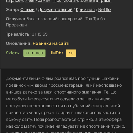
Карлсен
,
Леві Розман
,
Пірс Морган
,
Дональд Трамп
Жанр:
Фільми
/
Документальний
/
Кримінал
/
Netflix
Озвучка:
Багатоголосий закадровий | Так Треба
Продакшн
Тривалість:
01:15:55
Оновлення:
Новинка на сайті
Якість:
IMDb:
FHD 1080
7.0
Документальний фільм розповідає про гучний шаховий
поєдинок між двома гросмейстерами, який несподівано
вийшов далеко за межі спортивного змагання. Те, що
мало бути інтелектуальною дуеллю за шахівницею,
поступово перетворюється на публічний скандал, який
привертає увагу преси, глядачів і шахової спільноти по
всьому світу. Події розгортаються стрімко, а атмосфера
навколо матчу починає нагадувати не спортивний турнір,
а напружену драму з непередбачуваними наслідками.