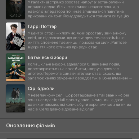
У галактиці стрімко зростає напруга: встановлений
порядок дедалі більше викликає невдоволення, а
навколо імператора починає згущуватися павутина
прихованих інтриг. Йому доводиться тримати ситуацію
Гаррі Поттер
У центрі історії — хлопчик, який зростав у звичайному
світі, не підозрюючи, що десь поруч тече зовсім інше
життя, сповнене таємниць і прихованої сили. Раптове
відкриття його істинної природи стає
Батьківські збори
Коли шкільні вибори, здавалося б, звичайна подія,
перетворюються на поле битви, напруга досягає
апогею. Перемога сина вчительки стає іскрою, що
запалює хвилю обурення серед батьків. Вони впевнені —
Сірі бджоли
У невеличкому селі, що розташоване в так званій «сірій
зоні» неподалік лінії фронту, залишились лише двоє
давніх знайомих, які колись були ворогами ще з дитячих
часів. Село давно відрізане від благ
Оновлення фільмів