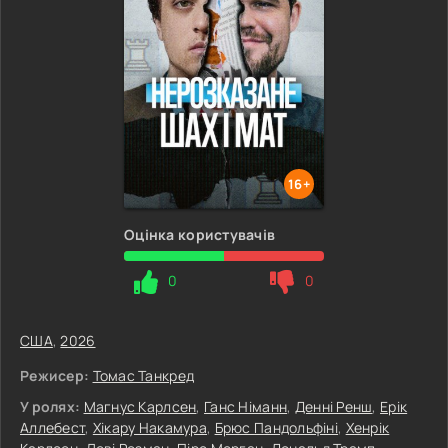
16+
Оцінка користувачів
0
0
США
,
2026
Режисер:
Томас Танкред
У ролях:
Магнус Карлсен
,
Ганс Німанн
,
Денні Ренш
,
Ерік
Аллебест
,
Хікару Накамура
,
Брюс Пандольфіні
,
Хенрік