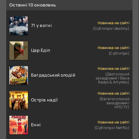
Останні 10 оновлень
Новинка на сайті
71 у вогні
(Субтитри | destiny)
Новинка на сайті
Цар Едіп
(Субтитри)
Новинка на сайті
(Двоголосий
Багдадський злодій
закадровий | Slava
Radyk & Artymko)
Новинка на сайті
(Багатоголосий
Острів надії
закадровий |
НЛО.TV)
Новинка на сайті
Енні
(Субтитри | Netflix)