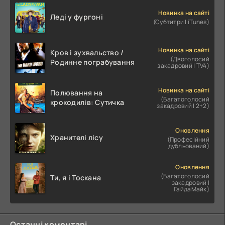
Новинка на сайті
Леді у фургоні
(Субтитри | iTunes)
Новинка на сайті
Кров і зухвальство /
(Двоголосий
Родинне пограбування
закадровий | TV4)
Новинка на сайті
Полювання на
(Багатоголосий
крокодилів: Сутичка
закадровий | 2+2)
Оновлення
Хранителі лісу
(Професійний
дубльований)
Оновлення
(Багатоголосий
Ти, я і Тоскана
закадровий |
ГайдаМайк)
Останні коментарі