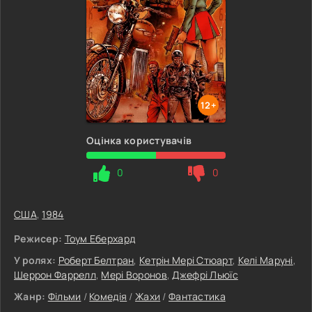
12+
Оцінка користувачів
0
0
США
,
1984
Режисер:
Тоум Еберхард
У ролях:
Роберт Белтран
,
Кетрін Мері Стюарт
,
Келі Маруні
,
Шеррон Фаррелл
,
Мері Воронов
,
Джефрі Льюїс
Жанр:
Фільми
/
Комедія
/
Жахи
/
Фантастика