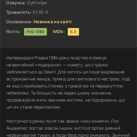
Озвучка:
Субтитри
Тривалість:
01:35:11
Оновлення:
Новинка на сайті
Якість:
IMDb:
FHD 1080
6.3
Напередодні Різдва 1984 року людство отримує
незвичайний «подарунок» — комету, що стрімко
наближається до Землі. Для когось це лише видовищне
астрономічне явище, привід для святкового настрою, тоді
як інші сприймають її появу з тривогою та передчуттям
небезпеки. Та більшість не надає цьому значення,
продовжуючи жити звичним життям, не підозрюючи, що
ця ніч стане переломною.
Наступного ранку після так званої «ночі комети» Лос-
Анджелес постає зовсім іншим: місто огортає дивний
червонуватий туман, а люди безслідно зникають. Звичний