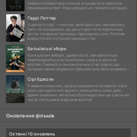
навколо імператора починає згущуватися павутина
прихованих інтриг. Йому доводиться тримати ситуацію
Гаррі Поттер
У центрі історії — хлопчик, який зростав у звичайному
світі, не підозрюючи, що десь поруч тече зовсім інше
життя, сповнене таємниць і прихованої сили. Раптове
відкриття його істинної природи стає
Батьківські збори
Коли шкільні вибори, здавалося б, звичайна подія,
перетворюються на поле битви, напруга досягає
апогею. Перемога сина вчительки стає іскрою, що
запалює хвилю обурення серед батьків. Вони впевнені —
Сірі бджоли
У невеличкому селі, що розташоване в так званій «сірій
зоні» неподалік лінії фронту, залишились лише двоє
давніх знайомих, які колись були ворогами ще з дитячих
часів. Село давно відрізане від благ
Оновлення фільмів
Останні 10 оновлень