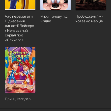
Час перемагати:
Міккі: І знову під
Пробуджені / Ми
Піднесення
Різдво
ховаємо мерців
династії Лейкерс
/ Неназваний
серіал про
«Лейкерс»
Принц і злидар