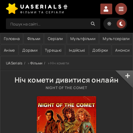
UASERIALS🍿
ФІЛЬМИ ТА СЕРІАЛИ
Головна
Фільми
Серіали
Мультфільми
Мультсеріали
Аніме
Дорами
Турецькі
Індійські
Добірки
Анонси
UASerials
»
Фільми
» Ніч комети
Ніч комети дивитися онлайн
NIGHT OF THE COMET