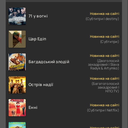
Новинка на сайті
71 у вогні
(Субтитри | destiny)
Новинка на сайті
Цар Едіп
(Субтитри)
Новинка на сайті
(Двоголосий
Багдадський злодій
закадровий | Slava
Radyk & Artymko)
Новинка на сайті
(Багатоголосий
Острів надії
закадровий |
НЛО.TV)
Новинка на сайті
Енні
(Субтитри | Netflix)
Новинка на сайті