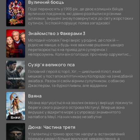
Вуличний боєць
Події переносять у 1993 рік, де двоє колишніх бійців
вуличних поєдинків, які давно розійшлися різними
шляхами, змушені знову повернутися до світу жорстоких
сутичок. Їх спокій порушує поява загадкової
Знайомство з Факерами 3
Молодий чоловік Генрі виріс у родині, де спокій —
рідкісне явище, а будь-яке важливе рішення швидко
перетворюється на привід для суперечок і
непорозумінь. Коли він оголошує про намір одружитися,
це
Сузір’я великого пса
Головний герой історії, Хіг, — цивільний пілот, який
мешкає у постапокаліптичному Колорадо на занедбаній
авіабазі. Разом зі своїм вірним супутником, собакою
Джаспером, та буркотливим, але відданим
Ваяна
Моана відгукується на заклик океану і вирішує покинути
береги свого рідного острова Мотунуї. Вперше вона
вирушає у відкрите море у супроводі знаменитого
напівбога Мауї. На них чекає незабутня
Дюна: Частина третя
У галактиці стрімко зростає напруга: встановлений
порядок дедалі більше викликає невдоволення, а