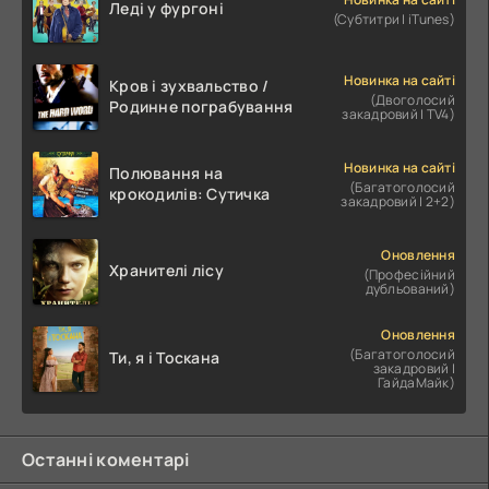
Леді у фургоні
(Субтитри | iTunes)
Новинка на сайті
Кров і зухвальство /
(Двоголосий
Родинне пограбування
закадровий | TV4)
Новинка на сайті
Полювання на
(Багатоголосий
крокодилів: Сутичка
закадровий | 2+2)
Оновлення
Хранителі лісу
(Професійний
дубльований)
Оновлення
(Багатоголосий
Ти, я і Тоскана
закадровий |
ГайдаМайк)
Останні коментарі