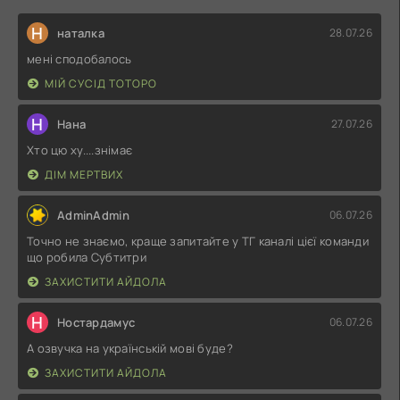
Н
наталка
28.07.26
мені сподобалось
МІЙ СУСІД ТОТОРО
Н
Нана
27.07.26
Хто цю ху....знімає
ДІМ МЕРТВИХ
AdminAdmin
06.07.26
Точно не знаємо, краще запитайте у ТГ каналі цієї команди
що робила Субтитри
ЗАХИСТИТИ АЙДОЛА
Н
Ностардамус
06.07.26
А озвучка на українській мові буде?
ЗАХИСТИТИ АЙДОЛА