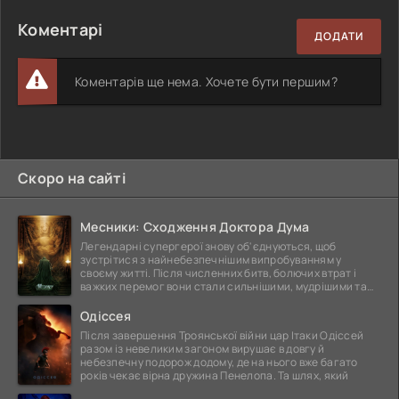
Коментарі
ДОДАТИ
Коментарів ще нема. Хочете бути першим?
Скоро на сайті
Месники: Сходження Доктора Дума
Легендарні супергерої знову об'єднуються, щоб
зустрітися з найнебезпечнішим випробуванням у
своєму житті. Після численних битв, болючих втрат і
важких перемог вони стали сильнішими, мудрішими та
ще
Одіссея
Після завершення Троянської війни цар Ітаки Одіссей
разом із невеликим загоном вирушає в довгу й
небезпечну подорож додому, де на нього вже багато
років чекає вірна дружина Пенелопа. Та шлях, який