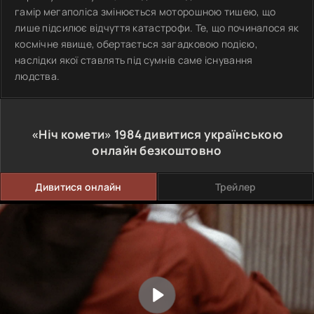
гамір мегаполіса змінюється моторошною тишею, що
лише підсилює відчуття катастрофи. Те, що починалося як
космічне явище, обертається загадковою подією,
наслідки якої ставлять під сумнів саме існування
людства.
«Ніч комети»
1984
дивитися українською
онлайн безкоштовно
Дивитися онлайн
Трейлер