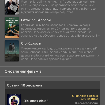
У центрі історії — хлопчик, який зростав у звичайному
світі, не підозрюючи, що десь поруч тече зовсім інше
життя, сповнене таємниць і прихованої сили. Раптове
відкриття його істинної природи стає
Батьківські збори
Коли шкільні вибори, здавалося б, звичайна подія,
перетворюються на поле битви, напруга досягає
апогею. Перемога сина вчительки стає іскрою, що
запалює хвилю обурення серед батьків. Вони впевнені —
Сірі бджоли
У невеличкому селі, що розташоване в так званій «сірій
зоні» неподалік лінії фронту, залишились лише двоє
давніх знайомих, які колись були ворогами ще з дитячих
часів. Село давно відрізане від благ
Оновлення фільмів
Останні 10 оновлень
Оновлено якість з
480 на 1080
Дім двох сімей
(Багатоголосий