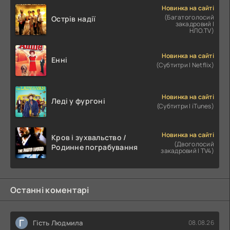
Новинка на сайті
(Багатоголосий
Острів надії
закадровий |
НЛО.TV)
Новинка на сайті
Енні
(Субтитри | Netflix)
Новинка на сайті
Леді у фургоні
(Субтитри | iTunes)
Новинка на сайті
Кров і зухвальство /
(Двоголосий
Родинне пограбування
закадровий | TV4)
Останні коментарі
Г
Гість Людмила
08.08.26