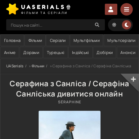
UASERIALS🍿
ФІЛЬМИ ТА СЕРІАЛИ
Головна
Фільми
Серіали
Мультфільми
Мультсеріали
Аніме
Дорами
Турецькі
Індійські
Добірки
Анонси
UASerials
»
Фільми
» Серафина з Санліса / Серафіна Санліська
Серафина з Санліса / Серафіна
Санліська дивитися онлайн
SÉRAPHINE