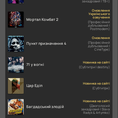
закадровий | ТВ-І)
Оновлення
Українського
озвучення
Мортал Комбат 2
(Професійний
дубльований |
Postmodern)
Оновлення
(Професійний
Пункт призначення 4
дубльований |
CineType)
Новинка на сайті
71 у вогні
(Субтитри | destiny)
Новинка на сайті
Цар Едіп
(Субтитри)
Новинка на сайті
(Двоголосий
Багдадський злодій
закадровий | Slava
Radyk & Artymko)