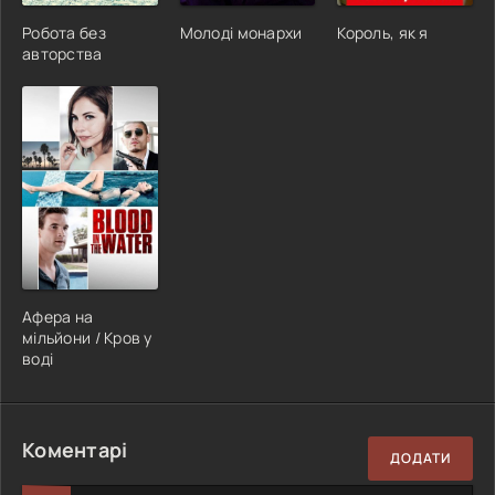
Робота без
Молоді монархи
Король, як я
авторства
Афера на
мільйони / Кров у
воді
Коментарі
ДОДАТИ