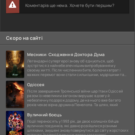
Коментарів ще нема. Хочете бути першим?
Скоро на сайті
Месники: Сходження Доктора Дума
Легендарні супергерої знову об'єднуються, щоб
зустрітися з найнебезпечнішим випробуванням у
своєму житті. Після численних битв, болючих втрат і
важких перемог вони стали сильнішими, мудрішими та
ще
Одіссея
Після завершення Троянської війни цар Ітаки Одіссей
разом із невеликим загоном вирушає в довгу й
небезпечну подорож додому, де на нього вже багато
років чекає вірна дружина Пенелопа. Та шлях, який
Вуличний боєць
Події переносять у 1993 рік, де двоє колишніх бійців
вуличних поєдинків, які давно розійшлися різними
шляхами, змушені знову повернутися до світу жорстоких
сутичок. Їх спокій порушує поява загадкової