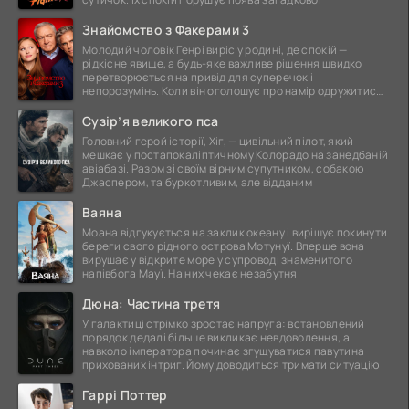
Знайомство з Факерами 3
Молодий чоловік Генрі виріс у родині, де спокій —
рідкісне явище, а будь-яке важливе рішення швидко
перетворюється на привід для суперечок і
непорозумінь. Коли він оголошує про намір одружитися,
це
Сузір’я великого пса
Головний герой історії, Хіг, — цивільний пілот, який
мешкає у постапокаліптичному Колорадо на занедбаній
авіабазі. Разом зі своїм вірним супутником, собакою
Джаспером, та буркотливим, але відданим
Ваяна
Моана відгукується на заклик океану і вирішує покинути
береги свого рідного острова Мотунуї. Вперше вона
вирушає у відкрите море у супроводі знаменитого
напівбога Мауї. На них чекає незабутня
Дюна: Частина третя
У галактиці стрімко зростає напруга: встановлений
порядок дедалі більше викликає невдоволення, а
навколо імператора починає згущуватися павутина
прихованих інтриг. Йому доводиться тримати ситуацію
Гаррі Поттер