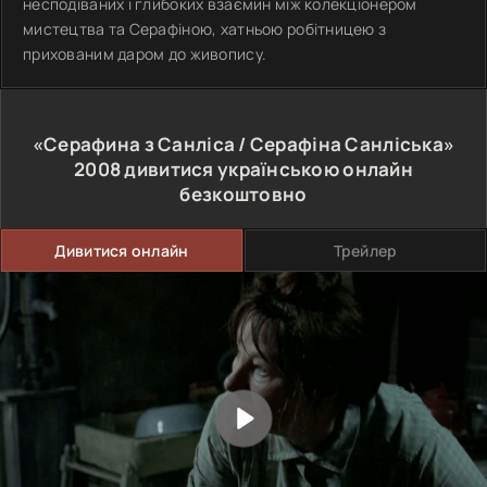
несподіваних і глибоких взаємин між колекціонером
мистецтва та Серафіною, хатньою робітницею з
прихованим даром до живопису.
«Серафина з Санліса / Серафіна Санліська»
2008
дивитися українською онлайн
безкоштовно
Дивитися онлайн
Трейлер