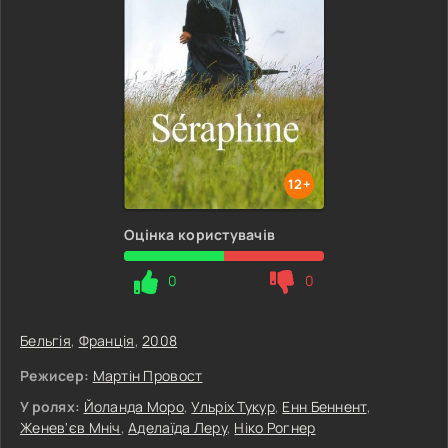
12+
Оцінка користувачів
0
0
Бельгія
,
Франція
,
2008
Режисер:
Мартін Провост
У ролях:
Йоланда Моро
,
Ульріх Тукур
,
Енн Беннент
,
Женев'єв Мніч
,
Аделаїда Леру
,
Ніко Рогнер