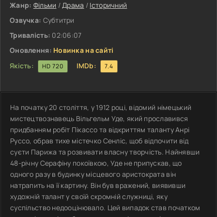
Жанр:
Фільми
/
Драма
/
Історичний
Озвучка:
Субтитри
Тривалість:
02:06:07
Оновлення:
Новинка на сайті
Якість:
IMDb:
HD 720
7.4
На початку 20 століття, у 1912 році, відомий німецький
мистецтвознавець Вільгельм Уде, який прославився
придбанням робіт Пікассо та відкриттям таланту Анрі
Руссо, обрав тихе містечко Сенліс, щоб відпочити від
суєти Парижа та розвивати власну творчість. Найнявши
48-річну Серафіну покоївкою, Уде не припускав, що
одного разу в будинку місцевого аристократа він
натрапить на її картину. Він був вражений, виявивши
художній талант у своїй скромній служниці, яку
суспільство недооцінювало. Цей випадок став початком