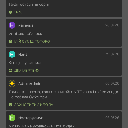
Така несусвітня херня
1670
Н
наталка
28.07.26
мені сподобалось
МІЙ СУСІД ТОТОРО
Н
Нана
27.07.26
Хто цю ху....знімає
ДІМ МЕРТВИХ
AdminAdmin
06.07.26
Точно не знаємо, краще запитайте у ТГ каналі цієї команди
що робила Субтитри
ЗАХИСТИТИ АЙДОЛА
Н
Ностардамус
06.07.26
А озвучка на українській мові буде?