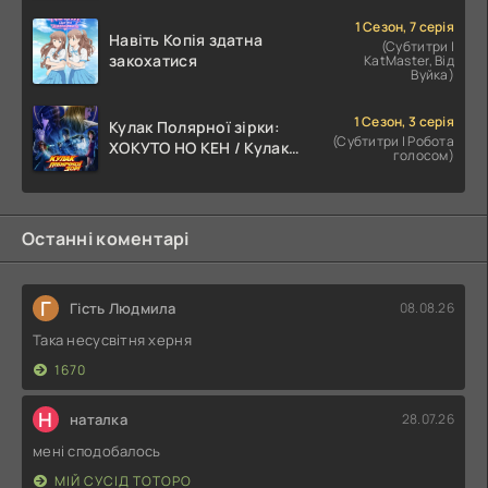
1 Сезон, 7 серія
Навіть Копія здатна
(Субтитри |
закохатися
KatMaster, Від
Вуйка)
1 Сезон, 3 серія
Кулак Полярної зірки:
(Субтитри | Робота
ХОКУТО НО КЕН / Кулак
голосом)
Північної Зорі
Останні коментарі
Г
Гість Людмила
08.08.26
Така несусвітня херня
1670
Н
наталка
28.07.26
мені сподобалось
МІЙ СУСІД ТОТОРО