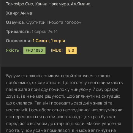
Томохіро Оно
,
Канна Накамура
,
Ая Ямане
Жанр:
Аніме
Озвучка:
Субтитри | Робота голосом
Тривалість:
1 серія: 24:14
Оновлення:
1 Сезон, 1 серія
Якість:
IMDb:
FHD 1080
8.0
Будучи старшокласником, герой зіткнувся з такою
проблемою, як самотність. До того ж, у нього виникають
певні жалі з приводу помилок у минулому. Йому бракує
друзів, і він не має рішучості, щоб вплинути на ситуацію,
що склалася. Так він і проводить свої дні у зневірі та
ностальгії. І ось абсолютно несподівано і незрозуміло як
він переноситься на сім років назад. Це якраз був час
перед його вступом до старшої школи. Маючи уявлення
про те, у чому саме помилявся, він може вплинути на