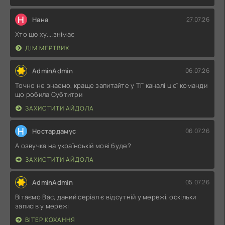
Н
Нана
27.07.26
Хто цю ху....знімає
ДІМ МЕРТВИХ
AdminAdmin
06.07.26
Точно не знаємо, краще запитайте у ТГ каналі цієї команди
що робила Субтитри
ЗАХИСТИТИ АЙДОЛА
Н
Ностардамус
06.07.26
А озвучка на українській мові буде?
ЗАХИСТИТИ АЙДОЛА
AdminAdmin
05.07.26
Вітаємо Вас, даний серіал є відсутній у мережі, оскільки
записів у мережі
ВІТЕР КОХАННЯ