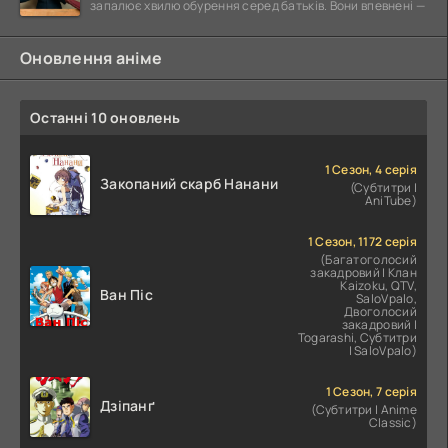
запалює хвилю обурення серед батьків. Вони впевнені —
Оновлення аніме
Останні 10 оновлень
1 Сезон, 4 серія
Закопаний скарб Нанани
(Субтитри |
AniTube)
1 Сезон, 1172 серія
(Багатоголосий
закадровий | Клан
Kaizoku, QTV,
Ван Піс
SaloVpalo,
Двоголосий
закадровий |
Togarashi, Субтитри
| SaloVpalo)
1 Сезон, 7 серія
Дзіпанґ
(Субтитри | Anime
Classic)