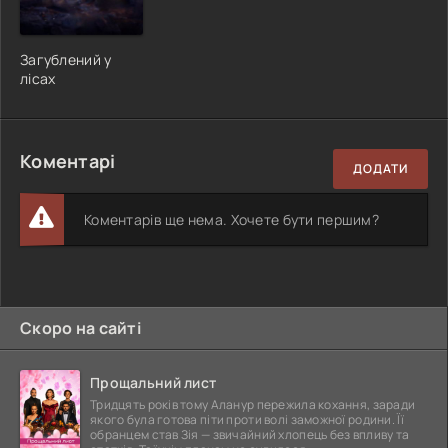
Загублений у
лісах
Коментарі
ДОДАТИ
Коментарів ще нема. Хочете бути першим?
Скоро на сайті
Прощальний лист
Тридцять років тому Аланур пережила кохання, заради
якого була готова піти проти волі заможної родини. Її
обранцем став Зія — звичайний хлопець без впливу та