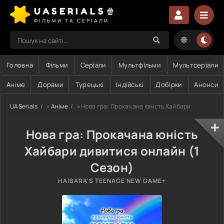
UASERIALS🍿
ФІЛЬМИ ТА СЕРІАЛИ
Головна
Фільми
Серіали
Мультфільми
Мультсеріали
Аніме
Дорами
Турецькі
Індійські
Добірки
Анонси
UASerials
»
Аніме
» Нова гра: Прокачана юність Хайбари
Нова гра: Прокачана юність
Хайбари дивитися онлайн (1
Сезон)
HAIBARA'S TEENAGE NEW GAME+