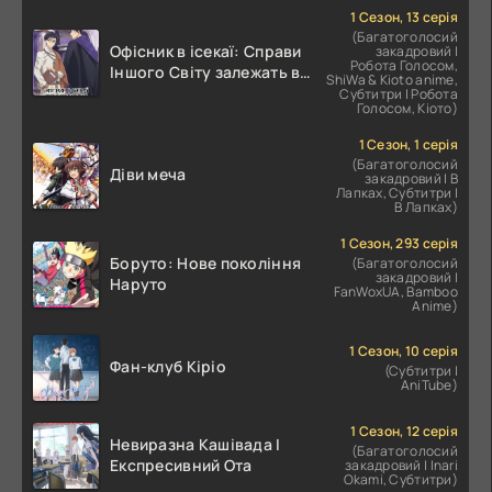
1 Сезон, 13 серія
(Багатоголосий
Офісник в ісекаї: Справи
закадровий |
Робота Голосом,
Іншого Світу залежать від
ShiWa & Kioto anime,
Корпоративного Раба
Субтитри | Робота
Голосом, Кіото)
1 Сезон, 1 серія
(Багатоголосий
Діви меча
закадровий | В
Лапках, Субтитри |
В Лапках)
1 Сезон, 293 серія
Боруто: Нове покоління
(Багатоголосий
закадровий |
Наруто
FanWoxUA, Bamboo
Anime)
1 Сезон, 10 серія
Фан-клуб Кіріо
(Субтитри |
AniTube)
1 Сезон, 12 серія
Невиразна Кашівада І
(Багатоголосий
Експресивний Ота
закадровий | Inari
Okami, Субтитри)