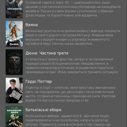
Головний герой історії, Хіг, — цивільний пілот, який
мешкає у постапокаліптичному Колорадо на занедбаній
авіабазі. Разом зі своїм вірним супутником, собакою
Джаспером, та буркотливим, але відданим
Ваяна
Моана відгукується на заклик океану і вирішує покинути
береги свого рідного острова Мотунуї. Вперше вона
вирушає у відкрите море у супроводі знаменитого
напівбога Мауї. На них чекає незабутня
Дюна: Частина третя
У галактиці стрімко зростає напруга: встановлений
порядок дедалі більше викликає невдоволення, а
навколо імператора починає згущуватися павутина
прихованих інтриг. Йому доводиться тримати ситуацію
Гаррі Поттер
У центрі історії — хлопчик, який зростав у звичайному
світі, не підозрюючи, що десь поруч тече зовсім інше
життя, сповнене таємниць і прихованої сили. Раптове
відкриття його істинної природи стає
Батьківські збори
Коли шкільні вибори, здавалося б, звичайна подія,
перетворюються на поле битви, напруга досягає
апогею. Перемога сина вчительки стає іскрою, що