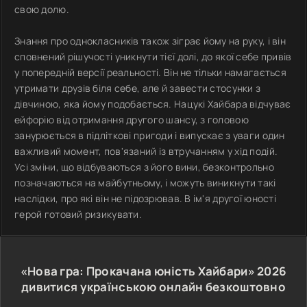
свою долю.
Знання про однокласників також зіграє йому на руку, і він
сповнений рішучості уникнути тієї долі, до якої себе привів
у попередній версії реальності. Він не тільки намагається
утримати друзів біля себе, але й завести стосунки з
дівчиною, яка йому подобається. Нацукі Хайбара відчуває
ейфорію від отримання другого шансу, з головою
занурюється в підліткові пригоди і випускає з уваги один
важливий момент, пов'язаний із втручанням у хід подій.
Усі зміни, що відбуваються з його вини, безконтрольно
позначаються на майбутньому, і можуть виникнути такі
наслідки, про які він не підозрював. В ім'я другої юності
герой готовий ризикувати.
«Нова гра: Прокачана юність Хайбари»
2026
дивитися українською онлайн безкоштовно