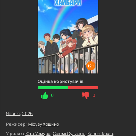
12+
Оцінка користувачів
0
0
Японія
,
2026
Режисер:
Місузу Хошино
У ролях:
Юто Уемура
,
Саюмі Сузусіро
,
Канон Такао
,