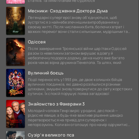
статків. Та їхнім планам не судилося
Месники: Сходження Доктора Дума
Легендарні супергерої знову об'єднуються, щоб
зустрітися з найнебезпечнішим випробуванням у
своєму житті. Після численних битв, болючих втрат і
важких перемог вони стали сильнішими, мудрішими та
ще
Одіссея
Після завершення Троянської війни цар Ітаки Одіссей
разом із невеликим загоном вирушає в довгу й
небезпечну подорож додому, де на нього вже багато
років чекає вірна дружина Пенелопа. Та шлях, який
Вуличний боєць
Події переносять у 1993 рік, де двоє колишніх бійців
вуличних поєдинків, які давно розійшлися різними
шляхами, змушені знову повернутися до світу жорстоких
сутичок. Їх спокій порушує поява загадкової
Знайомство з Факерами 3
Молодий чоловік Генрі виріс у родині, де спокій —
рідкісне явище, а будь-яке важливе рішення швидко
перетворюється на привід для суперечок і
непорозумінь. Коли він оголошує про намір одружитися,
це
Сузір’я великого пса