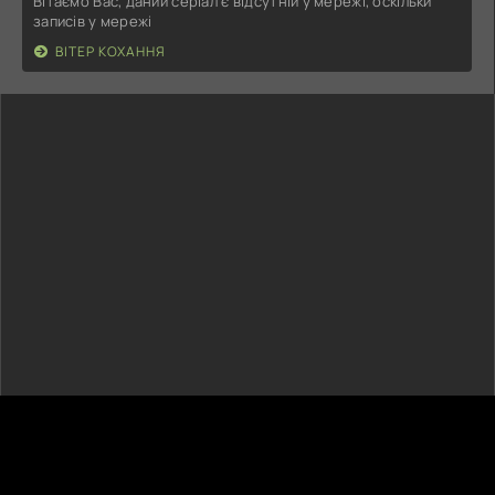
Вітаємо Вас, даний серіал є відсутній у мережі, оскільки
записів у мережі
ВІТЕР КОХАННЯ