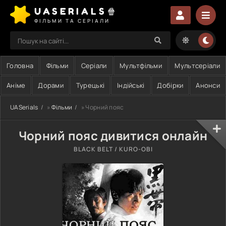
UASERIALS🍿
ФІЛЬМИ ТА СЕРІАЛИ
Головна
Фільми
Серіали
Мультфільми
Мультсеріали
Аніме
Дорами
Турецькі
Індійські
Добірки
Анонси
UASerials
»
Фільми
» Чорний пояс
Чорний пояс дивитися онлайн
BLACK BELT / KURO-OBI