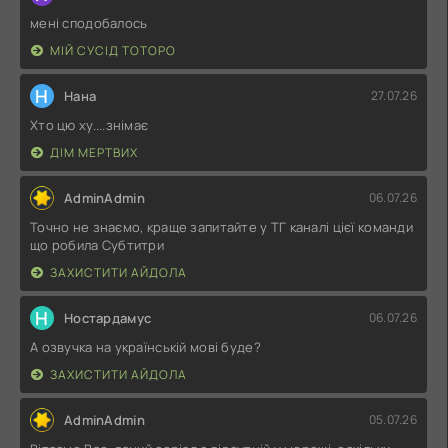
мені сподобалось
МІЙ СУСІД ТОТОРО
Н
Нана
27.07.26
Хто цю ху....знімає
ДІМ МЕРТВИХ
AdminAdmin
06.07.26
Точно не знаємо, краще запитайте у ТГ каналі цієї команди
що робила Субтитри
ЗАХИСТИТИ АЙДОЛА
Н
Ностардамус
06.07.26
А озвучка на українській мові буде?
ЗАХИСТИТИ АЙДОЛА
AdminAdmin
05.07.26