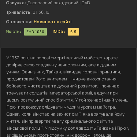
Озвучка:
Двоголосий закадровий | DVD
Тривалість:
01:36:10
Оновлення:
Новинка на сайті
Якість:
IMDb:
FHD 1080
6.9
У 1932 році на порозі смерті великий майстер карате
довіряє свою спадщину нечисленним, але відданим
учням. Один з них, Тайкан, відкидає головні принципи,
продиктовані його вчителем — мирне використання
бойового мистецтва та духовний розвиток, і починає
тренувати солдатів імператорської армії, ведучи при
цьому розгульний спосіб життя. У той же час інший учень,
Гірю, продовжує слідувати мудрим урокам майстра.
Однак, коли він стає на захист сім'ї, яка врятувала йому
життя, він привертає увагу кримінального світу та
військової поліції. У підсумку доля зводить Тайкана і Гірю у
вирішальному протистоянні між добром і злом, де