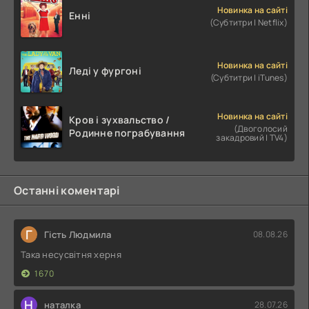
Новинка на сайті
Енні
(Субтитри | Netflix)
Новинка на сайті
Леді у фургоні
(Субтитри | iTunes)
Новинка на сайті
Кров і зухвальство /
(Двоголосий
Родинне пограбування
закадровий | TV4)
Останні коментарі
Г
Гість Людмила
08.08.26
Така несусвітня херня
1670
Н
наталка
28.07.26