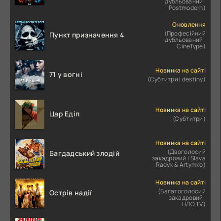
дубльований |
Postmodern)
Оновлення
(Професійний
Пункт призначення 4
дубльований |
CineType)
Новинка на сайті
71 у вогні
(Субтитри | destiny)
Новинка на сайті
Цар Едіп
(Субтитри)
Новинка на сайті
(Двоголосий
Багдадський злодій
закадровий | Slava
Radyk & Artymko)
Новинка на сайті
(Багатоголосий
Острів надії
закадровий |
НЛО.TV)