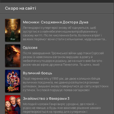
Скоро на сайті
Месники: Сходження Доктора Дума
Легендарні супергерої знову об'єднуються, щоб
зустрітися з найнебезпечнішим випробуванням у
своєму житті. Після численних битв, болючих втрат і
важких перемог вони стали сильнішими, мудрішими та
ще
Одіссея
Після завершення Троянської війни цар Ітаки Одіссей
разом із невеликим загоном вирушає в довгу й
небезпечну подорож додому, де на нього вже багато
років чекає вірна дружина Пенелопа. Та шлях, який
Вуличний боєць
Події переносять у 1993 рік, де двоє колишніх бійців
вуличних поєдинків, які давно розійшлися різними
шляхами, змушені знову повернутися до світу жорстоких
сутичок. Їх спокій порушує поява загадкової
Знайомство з Факерами 3
Молодий чоловік Генрі виріс у родині, де спокій —
рідкісне явище, а будь-яке важливе рішення швидко
перетворюється на привід для суперечок і