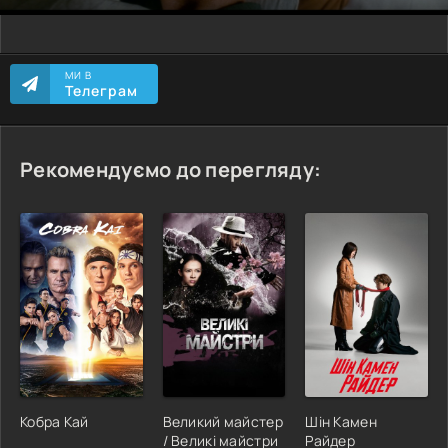
МИ В
Телеграм
Рекомендуємо до перегляду:
Кобра Кай
Великий майстер
Шін Камен
/ Великі майстри
Райдер