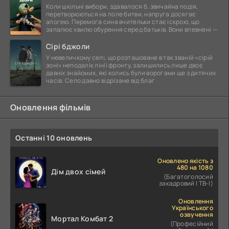
Коли шкільні вибори, здавалося б, звичайна подія,
перетворюються на поле битви, напруга досягає
апогею. Перемога сина вчительки стає іскрою, що
запалює хвилю обурення серед батьків. Вони впевнені —
Сірі бджоли
У невеличкому селі, що розташоване в так званій «сірій
зоні» неподалік лінії фронту, залишились лише двоє
давніх знайомих, які колись були ворогами ще з дитячих
часів. Село давно відрізане від благ
Оновлення фільмів
Останні 10 оновлень
Оновлено якість з
480 на 1080
Дім двох сімей
(Багатоголосий
закадровий | ТВ-І)
Оновлення
Українського
озвучення
Мортал Комбат 2
(Професійний