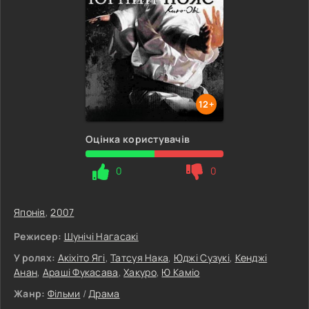
12+
Оцінка користувачів
0
0
Японія
,
2007
Режисер:
Шунічі Нагасакі
У ролях:
Акіхіто Ягі
,
Татсуя Нака
,
Юджі Сузукі
,
Кенджі
Анан
,
Араші Фукасава
,
Хакуро
,
Ю Каміо
Жанр:
Фільми
/
Драма