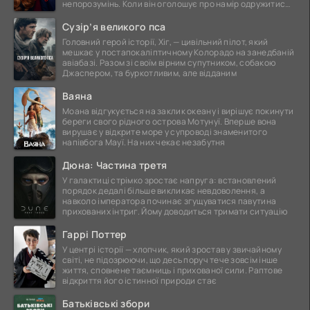
непорозумінь. Коли він оголошує про намір одружитися,
це
Сузір’я великого пса
Головний герой історії, Хіг, — цивільний пілот, який
мешкає у постапокаліптичному Колорадо на занедбаній
авіабазі. Разом зі своїм вірним супутником, собакою
Джаспером, та буркотливим, але відданим
Ваяна
Моана відгукується на заклик океану і вирішує покинути
береги свого рідного острова Мотунуї. Вперше вона
вирушає у відкрите море у супроводі знаменитого
напівбога Мауї. На них чекає незабутня
Дюна: Частина третя
У галактиці стрімко зростає напруга: встановлений
порядок дедалі більше викликає невдоволення, а
навколо імператора починає згущуватися павутина
прихованих інтриг. Йому доводиться тримати ситуацію
Гаррі Поттер
У центрі історії — хлопчик, який зростав у звичайному
світі, не підозрюючи, що десь поруч тече зовсім інше
життя, сповнене таємниць і прихованої сили. Раптове
відкриття його істинної природи стає
Батьківські збори