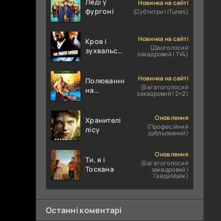
Леді у
Новинка на сайті
фургоні
(Субтитри | iTunes)
Новинка на сайті
Кров і
(Двоголосий
зухвальство
закадровий | TV4)
/ Родинне
пограбування
Новинка на сайті
Полювання
(Багатоголосий
на
закадровий | 2+2)
крокодилів:
Сутичка
Оновлення
Хранителі
(Професійний
лісу
дубльований)
Оновлення
Ти, я і
(Багатоголосий
Тоскана
закадровий |
ГайдаМайк)
Останні коментарі