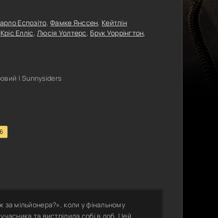
арло Еспозіто
,
Фамке Янссен
,
Кейтлін
,
Кріс Елліс
,
Люсія Уолтерс
,
Брук Уоррінгтон
,
вий | Sunnysiders
.6
ж за мільйонера?», коли у фінальному
учасника та вистрілила собі в лоб. Цей