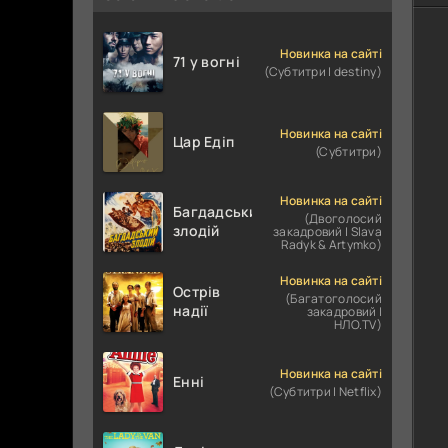
Новинка на сайті
71 у вогні
(Субтитри | destiny)
Новинка на сайті
Цар Едіп
(Субтитри)
Новинка на сайті
Багдадський
(Двоголосий
злодій
закадровий | Slava
Radyk & Artymko)
Новинка на сайті
Острів
(Багатоголосий
надії
закадровий |
НЛО.TV)
Новинка на сайті
Енні
(Субтитри | Netflix)