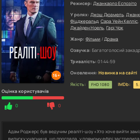
Режисер:
Джанкарло Еспозіто
У ролях:
Джош Дюамель
,
Джанк
Фіцджеральд
,
Сара Уейн Келліс
Джайден Ноель
,
Гарі Чок
Жанр:
Фільми
/
Драма
Озвучка:
Багатоголосий закадро
Тривалість:
01:44:59
Оновлення:
Новинка на сайті
16+
Якість:
IMDb:
FHD 1080
5
Оцінка користувачів
0
0
Адам Роджерс був ведучим реаліті-шоу «Хто хоче вийти замі
випуску учасниця, що програла, у прямому ефірі застрелила 