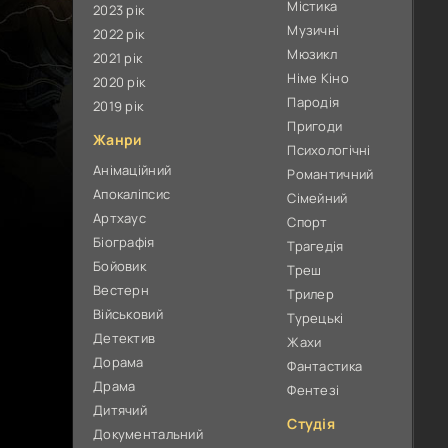
Містика
2023 рік
Музичні
2022 рік
Мюзикл
2021 рік
Німе Кіно
2020 рік
Пародія
2019 рік
Пригоди
Жанри
Психологічні
Анімаційний
Романтичний
Апокаліпсис
Сімейний
Артхаус
Спорт
Біографія
Трагедія
Бойовик
Треш
Вестерн
Трилер
Військовий
Турецькі
Детектив
Жахи
Дорама
Фантастика
Драма
Фентезі
Дитячий
Студія
Документальний