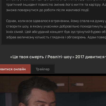
трагічний інцидент повністю змінив його життя та кар’єру. А
зможе повернутися до роботи після жахливої події.
Однак, коли все здавалося втраченим, йому спала на думку 
створити шоу, в якому учасники добровільно покидатимуть це
їхніх сімей. Цей абсурдний концепт був зустрінутий бурею 
зібрав величезну кількість глядачів і обговорень. Адам пове
«Це твоя смерть / Реаліті-шоу»
2017
дивитися 
ивитися онлайн
Трейлер