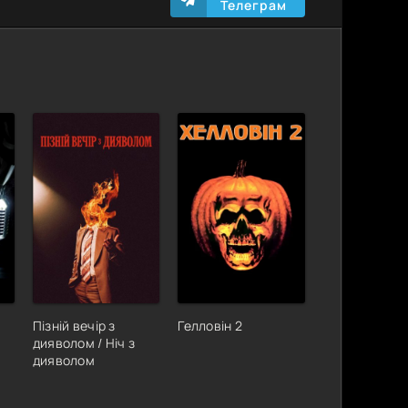
Телеграм
Пізній вечір з
Гелловін 2
дияволом / Ніч з
дияволом