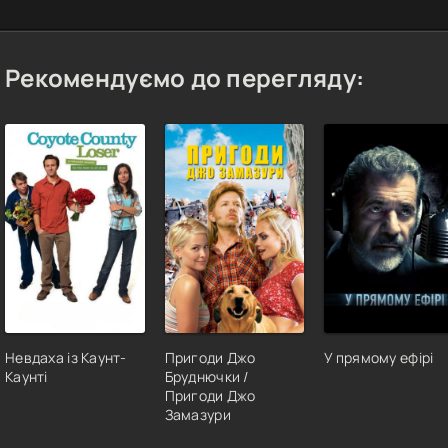
Рекомендуємо до перегляду:
Невдаха із Каунт-
Пригоди Джо
У прямому ефірі
Каунті
Бруднючки /
Пригоди Джо
Замазури