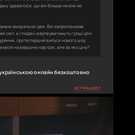
даму здавалося, що він більше ніколи не
дивно аморальна ідея. Він запропонував
й світ, а глядачі жертвуватимуть гроші для
обурення, проте перший випуск нового шоу
рнувся на вершину кар'єри, але за яку ціну?
українською онлайн безкоштовно
НЕ ПРАЦЮЄ?