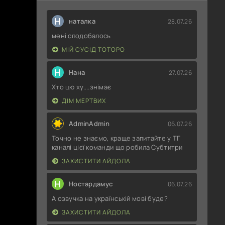
Н
наталка
28.07.26
мені сподобалось
МІЙ СУСІД ТОТОРО
Н
Нана
27.07.26
Хто цю ху....знімає
ДІМ МЕРТВИХ
AdminAdmin
06.07.26
Точно не знаємо, краще запитайте у ТГ
каналі цієї команди що робила Субтитри
ЗАХИСТИТИ АЙДОЛА
Н
Ностардамус
06.07.26
А озвучка на українській мові буде?
ЗАХИСТИТИ АЙДОЛА