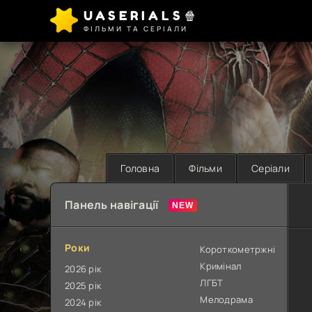
UASERIALS🍿
ФІЛЬМИ ТА СЕРІАЛИ
Головна
Фільми
Серіали
Панель навігації
Роки
Короткометржні
Кримінал
2026 рік
ЛГБТ
2025 рік
Мелодрама
2024 рік