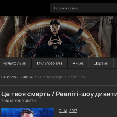
Мультфільми
Мультсеріали
Аніме
Дорами
UASerials
»
Фільми
» Це твоя смерть / Реаліті-шоу
Це твоя смерть / Реаліті-шоу дивит
THIS IS YOUR DEATH
США
,
2017