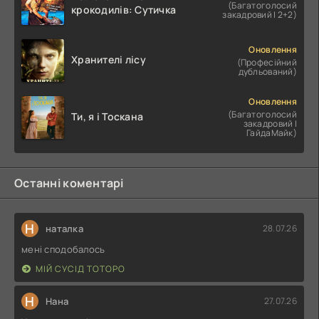
(Багатоголосий
крокодилів: Сутичка
закадровий | 2+2)
Оновлення
Хранителі лісу
(Професійний
дубльований)
Оновлення
(Багатоголосий
Ти, я і Тоскана
закадровий |
ГайдаМайк)
Останні коментарі
Н
наталка
28.07.26
мені сподобалось
МІЙ СУСІД ТОТОРО
Н
Нана
27.07.26