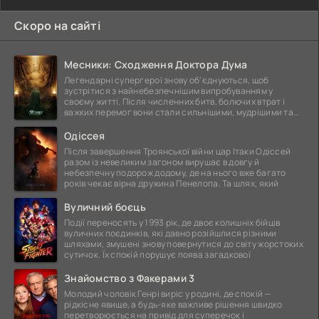
Скоро на сайті
Месники: Сходження Доктора Дума
Легендарні супергерої знову об'єднуються, щоб
зустрітися з найнебезпечнішим випробуванням у
своєму житті. Після численних битв, болючих втрат і
важких перемог вони стали сильнішими, мудрішими та
ще
Одіссея
Після завершення Троянської війни цар Ітаки Одіссей
разом із невеликим загоном вирушає в довгу й
небезпечну подорож додому, де на нього вже багато
років чекає вірна дружина Пенелопа. Та шлях, який
Вуличний боєць
Події переносять у 1993 рік, де двоє колишніх бійців
вуличних поєдинків, які давно розійшлися різними
шляхами, змушені знову повернутися до світу жорстоких
сутичок. Їх спокій порушує поява загадкової
Знайомство з Факерами 3
Молодий чоловік Генрі виріс у родині, де спокій —
рідкісне явище, а будь-яке важливе рішення швидко
перетворюється на привід для суперечок і