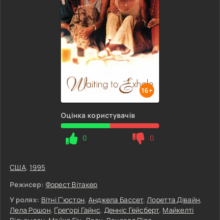
16+
Оцінка користувачів
0
0
США
,
1995
Режисер:
Форест Вітакер
У ролях:
Вітні Г’юстон
,
Анджела Бассет
,
Лоретта Дівайн
,
Лела Рошон
,
Ґреґорі Гайнс
,
Денніс Гейсберт
,
Майкелті