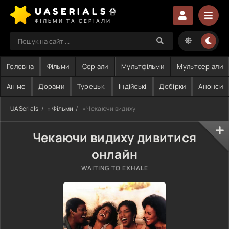
UASERIALS🍿
ФІЛЬМИ ТА СЕРІАЛИ
Головна
Фільми
Серіали
Мультфільми
Мультсеріали
Аніме
Дорами
Турецькі
Індійські
Добірки
Анонси
UASerials
»
Фільми
» Чекаючи видиху
Чекаючи видиху дивитися
онлайн
WAITING TO EXHALE