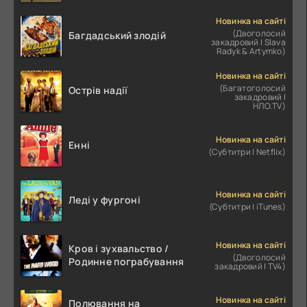
Новинка на сайті
(Двоголосий
Багдадський злодій
закадровий | Slava
Radyk & Artymko)
Новинка на сайті
(Багатоголосий
Острів надії
закадровий |
НЛО.TV)
Новинка на сайті
Енні
(Субтитри | Netflix)
Новинка на сайті
Леді у фургоні
(Субтитри | iTunes)
Новинка на сайті
Кров і зухвальство /
(Двоголосий
Родинне пограбування
закадровий | TV4)
Новинка на сайті
Полювання на