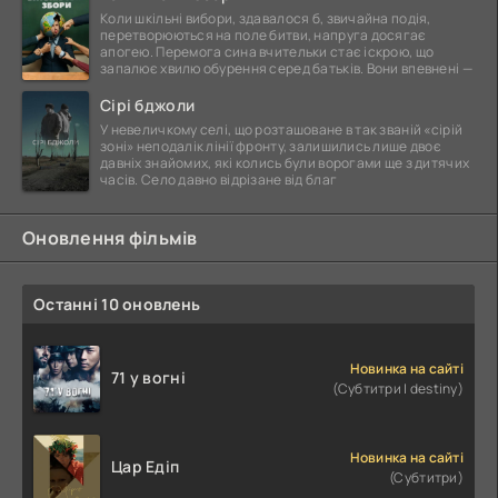
Коли шкільні вибори, здавалося б, звичайна подія,
перетворюються на поле битви, напруга досягає
апогею. Перемога сина вчительки стає іскрою, що
запалює хвилю обурення серед батьків. Вони впевнені —
Сірі бджоли
У невеличкому селі, що розташоване в так званій «сірій
зоні» неподалік лінії фронту, залишились лише двоє
давніх знайомих, які колись були ворогами ще з дитячих
часів. Село давно відрізане від благ
Оновлення фільмів
Останні 10 оновлень
Новинка на сайті
71 у вогні
(Субтитри | destiny)
Новинка на сайті
Цар Едіп
(Субтитри)