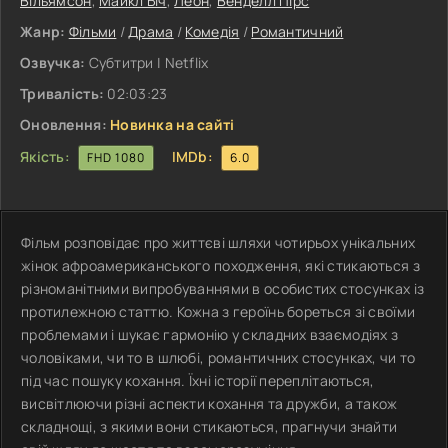
Вільямсон
,
Майкл Біч
,
Леон
,
Венделл Пірс
Жанр:
Фільми
/
Драма
/
Комедія
/
Романтичний
Озвучка:
Субтитри | Netflix
Тривалість:
02:03:23
Оновлення:
Новинка на сайті
Якість:
IMDb:
FHD 1080
6.0
Фільм розповідає про життєві шляхи чотирьох унікальних
жінок афроамериканського походження, які стикаються з
різноманітними випробуваннями в особистих стосунках із
протилежною статтю. Кожна з героїнь бореться зі своїми
проблемами і шукає гармонію у складних взаємодіях з
чоловіками, чи то в шлюбі, романтичних стосунках, чи то
під час пошуку кохання. Їхні історії переплітаються,
висвітлюючи різні аспекти кохання та дружби, а також
складнощі, з якими вони стикаються, прагнучи знайти