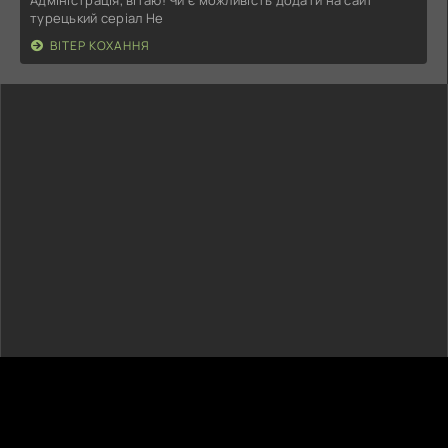
турецький серіал Не
ВІТЕР КОХАННЯ