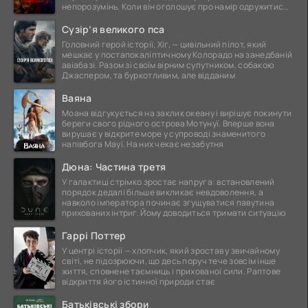
непорозумінь. Коли він оголошує про намір одружитися,
це
Сузір’я великого пса
Головний герой історії, Хіг, — цивільний пілот, який
мешкає у постапокаліптичному Колорадо на занедбаній
авіабазі. Разом зі своїм вірним супутником, собакою
Джаспером, та буркотливим, але відданим
Ваяна
Моана відгукується на заклик океану і вирішує покинути
береги свого рідного острова Мотунуї. Вперше вона
вирушає у відкрите море у супроводі знаменитого
напівбога Мауї. На них чекає незабутня
Дюна: Частина третя
У галактиці стрімко зростає напруга: встановлений
порядок дедалі більше викликає невдоволення, а
навколо імператора починає згущуватися павутина
прихованих інтриг. Йому доводиться тримати ситуацію
Гаррі Поттер
У центрі історії — хлопчик, який зростав у звичайному
світі, не підозрюючи, що десь поруч тече зовсім інше
життя, сповнене таємниць і прихованої сили. Раптове
відкриття його істинної природи стає
Батьківські збори