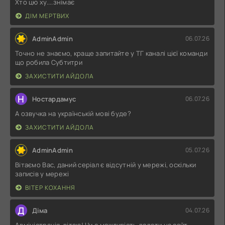
Хто цю ху....знімає
ДІМ МЕРТВИХ
AdminAdmin
06.07.26
Точно не знаємо, краще запитайте у ТГ каналі цієї команди
що робила Субтитри
ЗАХИСТИТИ АЙДОЛА
Н
Ностардамус
06.07.26
А озвучка на українській мові буде?
ЗАХИСТИТИ АЙДОЛА
AdminAdmin
05.07.26
Вітаємо Вас, даний серіал є відсутній у мережі, оскільки
записів у мережі
ВІТЕР КОХАННЯ
Д
Діма
04.07.26
Адміністрація, вітаю! Чи є можливість додати на сайт