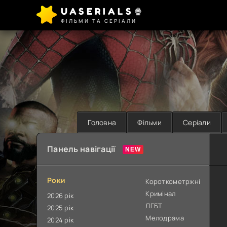
UASERIALS🍿
ФІЛЬМИ ТА СЕРІАЛИ
Головна
Фільми
Серіали
Панель навігації
Роки
Короткометржні
Кримінал
2026 рік
ЛГБТ
2025 рік
Мелодрама
2024 рік