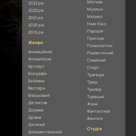
Містика
2023 рік
Музичні
2022 рік
Мюзикл
2021 рік
Німе Кіно
2020 рік
Пародія
2019 рік
Пригоди
Жанри
Психологічні
Анімаційний
Романтичний
Апокаліпсис
Сімейний
Артхаус
Спорт
Біографія
Трагедія
Бойовик
Треш
Вестерн
Трилер
Військовий
Турецькі
Детектив
Жахи
Дорама
Фантастика
Драма
Фентезі
Дитячий
Студія
Документальний