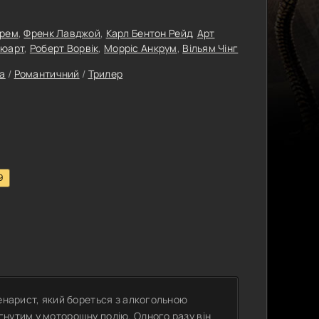
Ґрем
,
Френк Лавджой
,
Карл Бентон Рейд
,
Арт
тюарт
,
Роберт Ворвік
,
Морріс Анкрум
,
Вільям Чінг
а
/
Романтичний
/
Трилер
9
ценарист, який бореться з алкогольною
гнутим у моторошну подію. Одного разу він