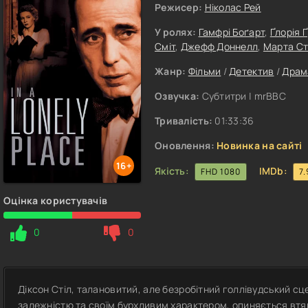
Режисер:
Ніколас Рей
У ролях:
Гамфрі Боґарт
,
Ґлорія 
Сміт
,
Джефф Доннелл
,
Марта С
Жанр:
Фільми
/
Детектив
/
Драм
Озвучка:
Субтитри | mrBBC
Тривалість:
01:33:36
Оновлення:
Новинка на сайті
16+
Якість:
IMDb:
FHD 1080
7.
Оцінка користувачів
0
0
Діксон Стіл, талановитий, але безробітний голлівудський с
залежністю та своїм бурхливим характером, опиняється втя