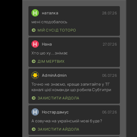
Н
наталка
28.07.26
мені сподобалось
МІЙ СУСІД ТОТОРО
Н
Нана
27.07.26
Хто цю ху....знімає
ДІМ МЕРТВИХ
AdminAdmin
06.07.26
Точно не знаємо, краще запитайте у ТГ
каналі цієї команди що робила Субтитри
ЗАХИСТИТИ АЙДОЛА
Н
Ностардамус
06.07.26
А озвучка на українській мові буде?
ЗАХИСТИТИ АЙДОЛА