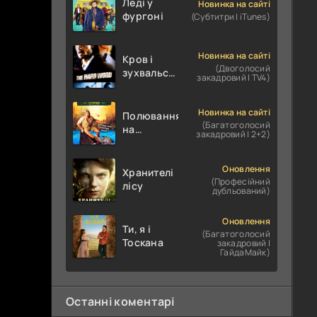
Леді у
Новинка на сайті
фургоні
(Субтитри | iTunes)
Новинка на сайті
Кров і
(Двоголосий
зухвальство
закадровий | TV4)
/ Родинне
пограбування
Новинка на сайті
Полювання
(Багатоголосий
на
закадровий | 2+2)
крокодилів:
Сутичка
Оновлення
Хранителі
(Професійний
лісу
дубльований)
Оновлення
Ти, я і
(Багатоголосий
Тоскана
закадровий |
ГайдаМайк)
Останні коментарі