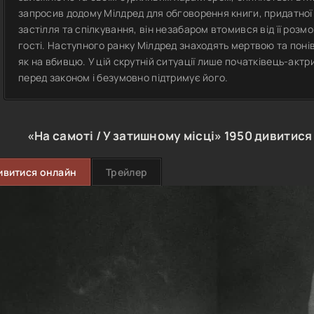
запросив додому Мілдред для обговорення книги, придатної
застілля та спілкування, він незабаром втомився від її розм
гості. Наступного ранку Мілдред знаходять мертвою та понів
як на вбивцю. У цій скрутній ситуації лише початківець-акт
перед законом і безумовно підтримує його.
«На самоті / У затишному місці»
1950
дивитися
ивитися онлайн
Трейлер