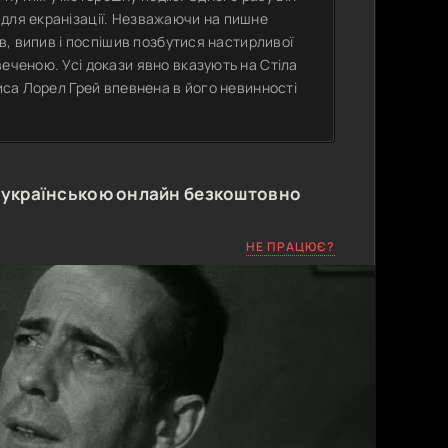
 для екранізації. Незважаючи на пишне
ов, випив і поспішив позбутися настирливої
еченою. Усі докази явно вказують на Стіла
риса Лорел Грей впевнена в його невинності
 українською онлайн безкоштовно
НЕ ПРАЦЮЄ?