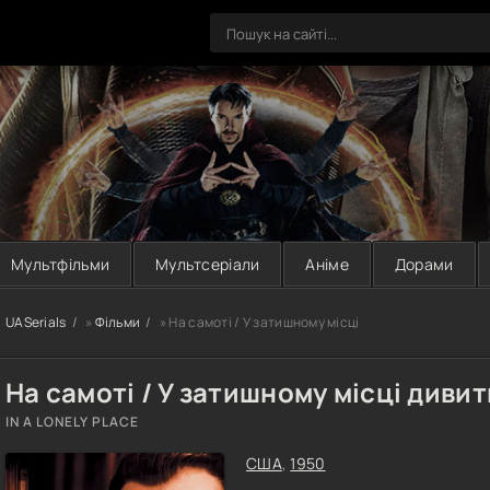
Мультфільми
Мультсеріали
Аніме
Дорами
UASerials
»
Фільми
» На самоті / У затишному місці
На самоті / У затишному місці диви
IN A LONELY PLACE
США
,
1950