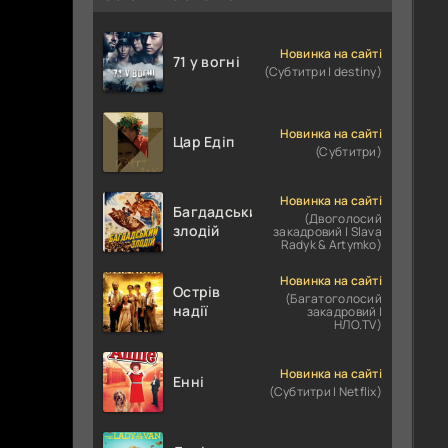
Новинка на сайті
71 у вогні
(Субтитри | destiny)
Новинка на сайті
Цар Едіп
(Субтитри)
Новинка на сайті
Багдадський
(Двоголосий
злодій
закадровий | Slava
Radyk & Artymko)
Новинка на сайті
Острів
(Багатоголосий
надії
закадровий |
НЛО.TV)
Новинка на сайті
Енні
(Субтитри | Netflix)