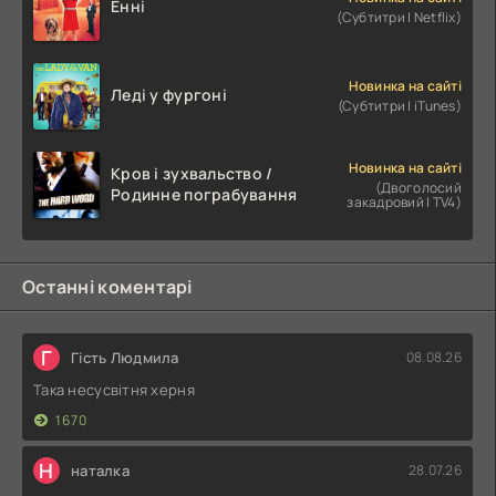
Енні
(Субтитри | Netflix)
Новинка на сайті
Леді у фургоні
(Субтитри | iTunes)
Новинка на сайті
Кров і зухвальство /
(Двоголосий
Родинне пограбування
закадровий | TV4)
Останні коментарі
Г
Гість Людмила
08.08.26
Така несусвітня херня
1670
Н
наталка
28.07.26