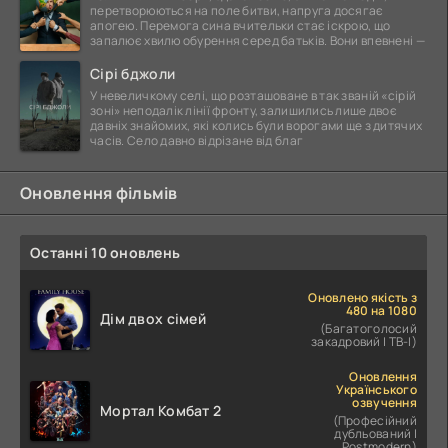
перетворюються на поле битви, напруга досягає
апогею. Перемога сина вчительки стає іскрою, що
запалює хвилю обурення серед батьків. Вони впевнені —
Сірі бджоли
У невеличкому селі, що розташоване в так званій «сірій
зоні» неподалік лінії фронту, залишились лише двоє
давніх знайомих, які колись були ворогами ще з дитячих
часів. Село давно відрізане від благ
Оновлення фільмів
Останні 10 оновлень
Оновлено якість з
480 на 1080
Дім двох сімей
(Багатоголосий
закадровий | ТВ-І)
Оновлення
Українського
озвучення
Мортал Комбат 2
(Професійний
дубльований |
Postmodern)