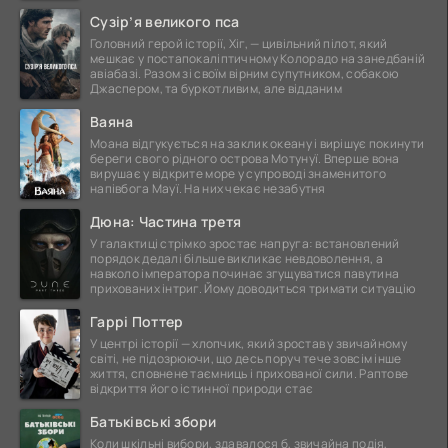
це
Сузір’я великого пса
Головний герой історії, Хіг, — цивільний пілот, який
мешкає у постапокаліптичному Колорадо на занедбаній
авіабазі. Разом зі своїм вірним супутником, собакою
Джаспером, та буркотливим, але відданим
Ваяна
Моана відгукується на заклик океану і вирішує покинути
береги свого рідного острова Мотунуї. Вперше вона
вирушає у відкрите море у супроводі знаменитого
напівбога Мауї. На них чекає незабутня
Дюна: Частина третя
У галактиці стрімко зростає напруга: встановлений
порядок дедалі більше викликає невдоволення, а
навколо імператора починає згущуватися павутина
прихованих інтриг. Йому доводиться тримати ситуацію
Гаррі Поттер
У центрі історії — хлопчик, який зростав у звичайному
світі, не підозрюючи, що десь поруч тече зовсім інше
життя, сповнене таємниць і прихованої сили. Раптове
відкриття його істинної природи стає
Батьківські збори
Коли шкільні вибори, здавалося б, звичайна подія,