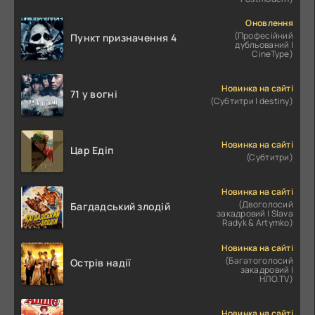
Оновлення
(Професійний
Пункт призначення 4
дубльований |
CineType)
Новинка на сайті
71 у вогні
(Субтитри | destiny)
Новинка на сайті
Цар Едіп
(Субтитри)
Новинка на сайті
(Двоголосий
Багдадський злодій
закадровий | Slava
Radyk & Artymko)
Новинка на сайті
(Багатоголосий
Острів надії
закадровий |
НЛО.TV)
Новинка на сайті