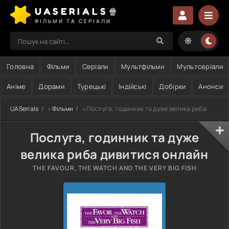
UASERIALS🍿
ФІЛЬМИ ТА СЕРІАЛИ
Головна
Фільми
Серіали
Мультфільми
Мультсеріали
Аніме
Дорами
Турецькі
Індійські
Добірки
Анонси
UASerials
»
Фільми
» Послуга, годинник та дуже велика риба
Послуга, годинник та дуже
велика риба дивитися онлайн
THE FAVOUR, THE WATCH AND THE VERY BIG FISH