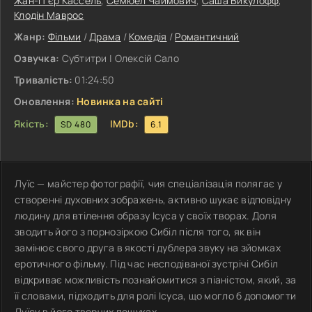
Жан-П'єр Кассель
,
Семюел Чаймович
,
Саша Викулофф
,
Клодін Маврос
Жанр:
Фільми
/
Драма
/
Комедія
/
Романтичний
Озвучка:
Субтитри | Олексій Сало
Тривалість:
01:24:50
Оновлення:
Новинка на сайті
Якість:
IMDb:
SD 480
6.1
Луїс — майстер фотографії, чия спеціалізація полягає у
створенні духовних зображень, активно шукає відповідну
людину для втілення образу Ісуса у своїх творах. Доля
зводить його з порнозіркою Сибіл після того, як він
замінює свого друга в якості дублера звуку на зйомках
еротичного фільму. Під час несподіваної зустрічі Сибіл
відкриває можливість познайомитися з піаністом, який, за
її словами, підходить для ролі Ісуса, що могло б допомогти
Луїсу в його творчих пошуках.