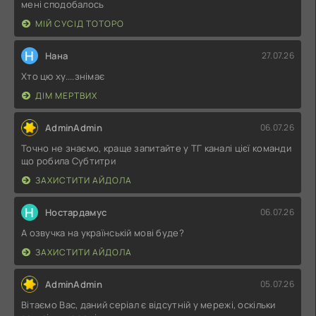
мені сподобалось
МІЙ СУСІД ТОТОРО
Н
Нана
27.07.26
Хто цю ху....знімає
ДІМ МЕРТВИХ
AdminAdmin
06.07.26
Точно не знаємо, краще запитайте у ТГ каналі цієї команди
що робила Субтитри
ЗАХИСТИТИ АЙДОЛА
Н
Ностардамус
06.07.26
А озвучка на українській мові буде?
ЗАХИСТИТИ АЙДОЛА
AdminAdmin
05.07.26
Вітаємо Вас, даний серіал є відсутній у мережі, оскільки