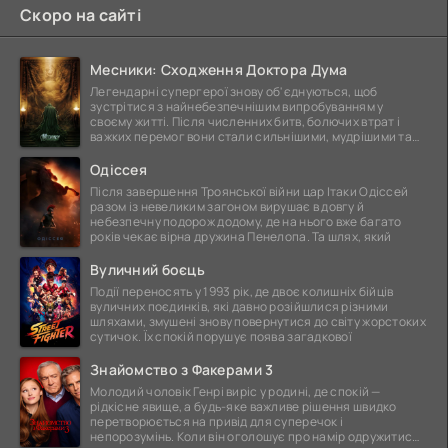
Скоро на сайті
Месники: Сходження Доктора Дума
Легендарні супергерої знову об'єднуються, щоб
зустрітися з найнебезпечнішим випробуванням у
своєму житті. Після численних битв, болючих втрат і
важких перемог вони стали сильнішими, мудрішими та
ще
Одіссея
Після завершення Троянської війни цар Ітаки Одіссей
разом із невеликим загоном вирушає в довгу й
небезпечну подорож додому, де на нього вже багато
років чекає вірна дружина Пенелопа. Та шлях, який
Вуличний боєць
Події переносять у 1993 рік, де двоє колишніх бійців
вуличних поєдинків, які давно розійшлися різними
шляхами, змушені знову повернутися до світу жорстоких
сутичок. Їх спокій порушує поява загадкової
Знайомство з Факерами 3
Молодий чоловік Генрі виріс у родині, де спокій —
рідкісне явище, а будь-яке важливе рішення швидко
перетворюється на привід для суперечок і
непорозумінь. Коли він оголошує про намір одружитися,