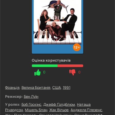
12+
Оцінка користувачів
0
0
Франція
,
Велика Британія
,
США
,
1991
Режисер:
Бен Луїн
У ролях:
Боб Госкінс
,
Джефф Ґолдблюм
,
Наташа
Річардсон
,
Мішель Блан
,
Жак Вільре
,
Анджела Плезенс
,