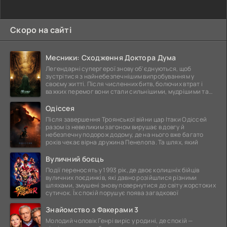
Скоро на сайті
Месники: Сходження Доктора Дума
Легендарні супергерої знову об'єднуються, щоб
зустрітися з найнебезпечнішим випробуванням у
своєму житті. Після численних битв, болючих втрат і
важких перемог вони стали сильнішими, мудрішими та
ще
Одіссея
Після завершення Троянської війни цар Ітаки Одіссей
разом із невеликим загоном вирушає в довгу й
небезпечну подорож додому, де на нього вже багато
років чекає вірна дружина Пенелопа. Та шлях, який
Вуличний боєць
Події переносять у 1993 рік, де двоє колишніх бійців
вуличних поєдинків, які давно розійшлися різними
шляхами, змушені знову повернутися до світу жорстоких
сутичок. Їх спокій порушує поява загадкової
Знайомство з Факерами 3
Молодий чоловік Генрі виріс у родині, де спокій —