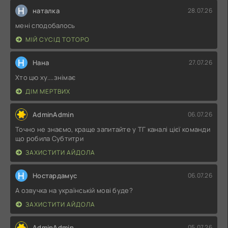
Н
наталка
28.07.26
мені сподобалось
МІЙ СУСІД ТОТОРО
Н
Нана
27.07.26
Хто цю ху....знімає
ДІМ МЕРТВИХ
AdminAdmin
06.07.26
Точно не знаємо, краще запитайте у ТГ каналі цієї команди
що робила Субтитри
ЗАХИСТИТИ АЙДОЛА
Н
Ностардамус
06.07.26
А озвучка на українській мові буде?
ЗАХИСТИТИ АЙДОЛА
AdminAdmin
05.07.26