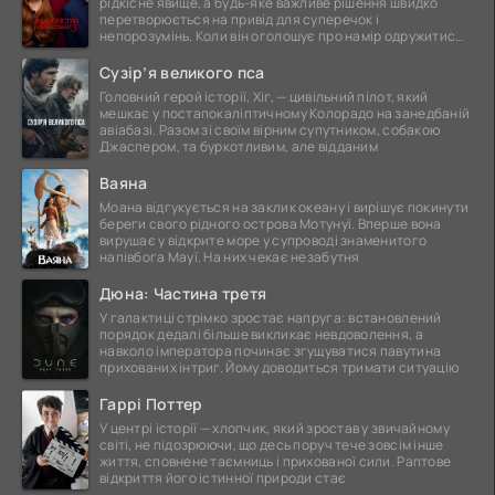
рідкісне явище, а будь-яке важливе рішення швидко
перетворюється на привід для суперечок і
непорозумінь. Коли він оголошує про намір одружитися,
це
Сузір’я великого пса
Головний герой історії, Хіг, — цивільний пілот, який
мешкає у постапокаліптичному Колорадо на занедбаній
авіабазі. Разом зі своїм вірним супутником, собакою
Джаспером, та буркотливим, але відданим
Ваяна
Моана відгукується на заклик океану і вирішує покинути
береги свого рідного острова Мотунуї. Вперше вона
вирушає у відкрите море у супроводі знаменитого
напівбога Мауї. На них чекає незабутня
Дюна: Частина третя
У галактиці стрімко зростає напруга: встановлений
порядок дедалі більше викликає невдоволення, а
навколо імператора починає згущуватися павутина
прихованих інтриг. Йому доводиться тримати ситуацію
Гаррі Поттер
У центрі історії — хлопчик, який зростав у звичайному
світі, не підозрюючи, що десь поруч тече зовсім інше
життя, сповнене таємниць і прихованої сили. Раптове
відкриття його істинної природи стає