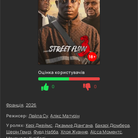
18+
Оцінка користувачів
0
0
Франція
,
2026
Режисер:
Лейла Су
,
Алікс Матурін
У ролях:
Кері Джеймс
,
Джамме Діанґана
,
Бакарі Діомбера
,
Шерін Гемрі
,
Фуед Набба
,
Хлоя Жуанне
,
Аїсса Моментс
,