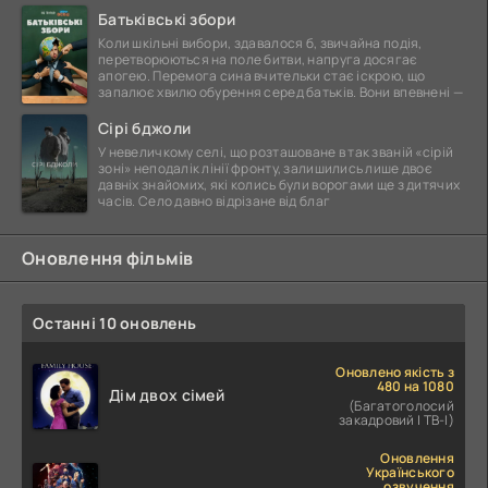
Батьківські збори
Коли шкільні вибори, здавалося б, звичайна подія,
перетворюються на поле битви, напруга досягає
апогею. Перемога сина вчительки стає іскрою, що
запалює хвилю обурення серед батьків. Вони впевнені —
Сірі бджоли
У невеличкому селі, що розташоване в так званій «сірій
зоні» неподалік лінії фронту, залишились лише двоє
давніх знайомих, які колись були ворогами ще з дитячих
часів. Село давно відрізане від благ
Оновлення фільмів
Останні 10 оновлень
Оновлено якість з
480 на 1080
Дім двох сімей
(Багатоголосий
закадровий | ТВ-І)
Оновлення
Українського
озвучення