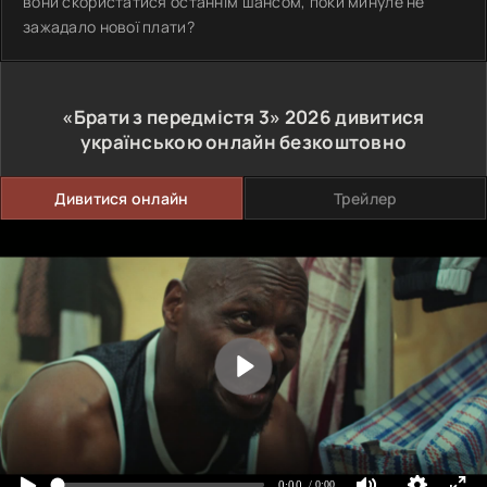
вони скористатися останнім шансом, поки минуле не
зажадало нової плати?
«Брати з передмістя 3»
2026
дивитися
українською онлайн безкоштовно
Дивитися онлайн
Трейлер