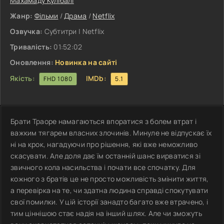
Махамаду Кулібалі
Жанр:
Фільми
/
Драма
/
Netflix
Озвучка:
Субтитри | Netflix
Тривалість:
01:52:02
Оновлення:
Новинка на сайті
Якість:
IMDb:
FHD 1080
5.1
Брати Траоре намагаються впоратися з болем втрат і
важким тягарем власних злочинів. Минуле не відпускає їх
ні на крок, нагадуючи про рішення, які вже неможливо
скасувати. Але доля дає їм останній шанс вирватися зі
звичного кола насильства і почати все спочатку. Для
кожного з братів це не просто можливість змінити життя,
а перевірка на те, чи здатна людина справді спокутувати
свої помилки. У цій історії занадто багато вже втрачено, і
тим ціннішою стає надія на інший шлях. Але чи зможуть