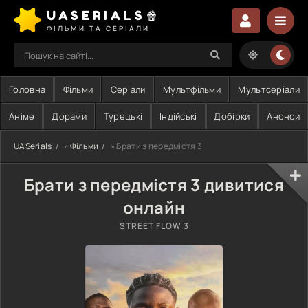
UASERIALS🍿
ФІЛЬМИ ТА СЕРІАЛИ
Головна
Фільми
Серіали
Мультфільми
Мультсеріали
Аніме
Дорами
Турецькі
Індійські
Добірки
Анонси
UASerials
»
Фільми
» Брати з передмістя 3
Брати з передмістя 3 дивитися
онлайн
STREET FLOW 3