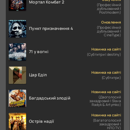
Мортал Комбат 2
(Професійний
дубльований |
Postmodern)
Оновлення
(Професійний
Пункт призначення 4
дубльований |
CineType)
Новинка на сайті
71 у вогні
(Субтитри | destiny)
Новинка на сайті
Цар Едіп
(Субтитри)
Новинка на сайті
(Двоголосий
Багдадський злодій
закадровий | Slava
Radyk & Artymko)
Новинка на сайті
(Багатоголосий
Острів надії
закадровий |
НЛО.TV)