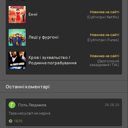
Новинка на сайті
Енні
(Субтитри | Netflix)
Новинка на сайті
Леді у фургоні
(Субтитри | iTunes)
Новинка на сайті
Кров і зухвальство /
(Двоголосий
Родинне пограбування
закадровий | TV4)
Останні коментарі
Г
Гість Людмила
08.08.26
Така несусвітня херня
1670