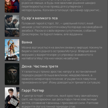
рідкісне явище, а будь-яке важливе рішення швидко
перетворюється на привід для суперечок і
непорозумінь. Коли він оголошує про намір одружитися,
це
Сузір’я великого пса
Головний герой історії, Хіг, — цивільний пілот, який
мешкає у постапокаліптичному Колорадо на занедбаній
авіабазі. Разом зі своїм вірним супутником, собакою
Джаспером, та буркотливим, але відданим
Ваяна
Моана відгукується на заклик океану і вирішує покинути
береги свого рідного острова Мотунуї. Вперше вона
вирушає у відкрите море у супроводі знаменитого
напівбога Мауї. На них чекає незабутня
Дюна: Частина третя
У галактиці стрімко зростає напруга: встановлений
порядок дедалі більше викликає невдоволення, а
навколо імператора починає згущуватися павутина
прихованих інтриг. Йому доводиться тримати ситуацію
Гаррі Поттер
У центрі історії — хлопчик, який зростав у звичайному
світі, не підозрюючи, що десь поруч тече зовсім інше
життя, сповнене таємниць і прихованої сили. Раптове
відкриття його істинної природи стає