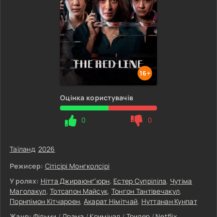
16+
Оцінка користувачів
0
0
Таїланд
,
2026
Режисер:
Сітісірі Монгколсірі
У ролях:
Нітта Джираюнґ’юрн
,
Естер Супріліла
,
Чутіма
Маголакул
,
Тотсапон Майсук
,
Тонгон Тантівечакул
,
Порнпімон Кітчароен
,
Акарат Німітчай
,
Нуттанан Кунпат
Жанр:
Фільми
/
Драма
/
Кримінал
/
Трилер
/
Netflix