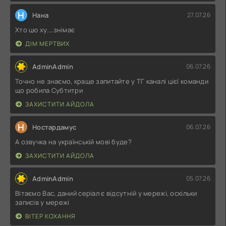
Н
Нана
27.07.26
Хто цю ху....знімає
ДІМ МЕРТВИХ
AdminAdmin
06.07.26
Точно не знаємо, краще запитайте у ТГ каналі цієї команди
що робила Субтитри
ЗАХИСТИТИ АЙДОЛА
Н
Ностардамус
06.07.26
А озвучка на українській мові буде?
ЗАХИСТИТИ АЙДОЛА
AdminAdmin
05.07.26
Вітаємо Вас, даний серіал є відсутній у мережі, оскільки
записів у мережі
ВІТЕР КОХАННЯ