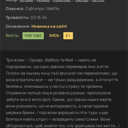
Озвучка:
Субтитри | Netflix
Тривалість:
02:16:54
Оновлення:
Новинка на сайті
Якість:
IMDb:
FHD 1080
6.1
Три жінки — Орнарі, Ваббоу та Фей — навіть не
підозрювали, що один дзвінок переверне їхнє життя.
Голоси на іншому кінці лінії звучали так переконливо, що
вони втратили все — не тільки заощадження, а й почуття
безпеки, опинившись у пастці страху та провини.
Справжня поліція лише розвела руками, пропонуючи
забути все й жити далі. Однак, зустрівши інших жертв,
вони розуміють: це не випадковість, а налагоджена
мережа брехні. І тоді вони вирішують піти туди, куди
бояться навіть слідчі — всередину самої схеми. Вони
об’єднуються, щоб знайти тих, хто зруйнував їхні життя… і