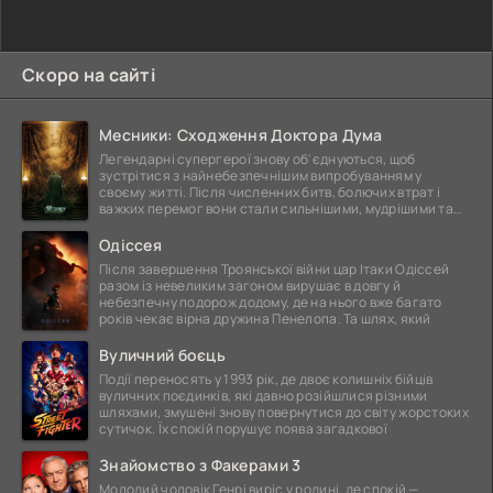
Скоро на сайті
Месники: Сходження Доктора Дума
Легендарні супергерої знову об'єднуються, щоб
зустрітися з найнебезпечнішим випробуванням у
своєму житті. Після численних битв, болючих втрат і
важких перемог вони стали сильнішими, мудрішими та
ще
Одіссея
Після завершення Троянської війни цар Ітаки Одіссей
разом із невеликим загоном вирушає в довгу й
небезпечну подорож додому, де на нього вже багато
років чекає вірна дружина Пенелопа. Та шлях, який
Вуличний боєць
Події переносять у 1993 рік, де двоє колишніх бійців
вуличних поєдинків, які давно розійшлися різними
шляхами, змушені знову повернутися до світу жорстоких
сутичок. Їх спокій порушує поява загадкової
Знайомство з Факерами 3
Молодий чоловік Генрі виріс у родині, де спокій —