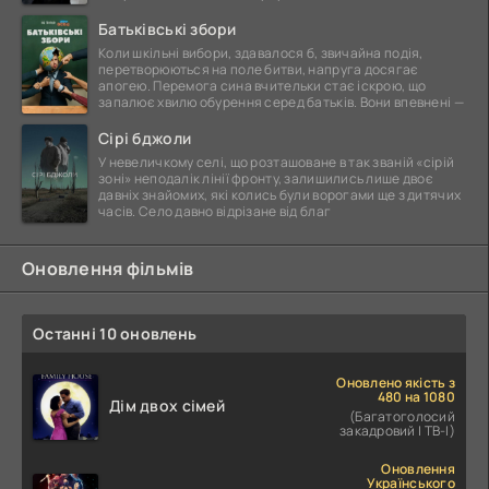
Батьківські збори
Коли шкільні вибори, здавалося б, звичайна подія,
перетворюються на поле битви, напруга досягає
апогею. Перемога сина вчительки стає іскрою, що
запалює хвилю обурення серед батьків. Вони впевнені —
Сірі бджоли
У невеличкому селі, що розташоване в так званій «сірій
зоні» неподалік лінії фронту, залишились лише двоє
давніх знайомих, які колись були ворогами ще з дитячих
часів. Село давно відрізане від благ
Оновлення фільмів
Останні 10 оновлень
Оновлено якість з
480 на 1080
Дім двох сімей
(Багатоголосий
закадровий | ТВ-І)
Оновлення
Українського