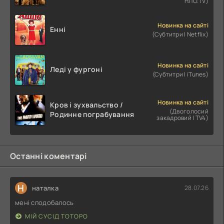
НЛО.TV)
Новинка на сайті
Енні
(Субтитри | Netflix)
Новинка на сайті
Леді у фургоні
(Субтитри | iTunes)
Новинка на сайті
Кров і зухвальство /
(Двоголосий
Родинне пограбування
закадровий | TV4)
Останні коментарі
Н
наталка
28.07.26
мені сподобалось
МІЙ СУСІД ТОТОРО