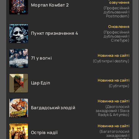
озвучення
Мортал Комбат 2
(Професійний
дубльований |
Postmodern)
Оновлення
(Професійний
Пункт призначення 4
дубльований |
CineType)
Новинка на сайті
71 у вогні
(Субтитри | destiny)
Новинка на сайті
Цар Едіп
(Субтитри)
Новинка на сайті
(Двоголосий
Багдадський злодій
закадровий | Slava
Radyk & Artymko)
Новинка на сайті
(Багатоголосий
Острів надії
закадровий |