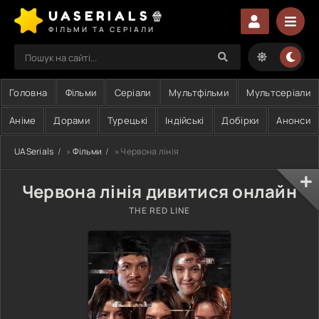
UASERIALS🍿
ФІЛЬМИ ТА СЕРІАЛИ
Головна
Фільми
Серіали
Мультфільми
Мультсеріали
Аніме
Дорами
Турецькі
Індійські
Добірки
Анонси
UASerials
»
Фільми
» Червона лінія
Червона лінія дивитися онлайн
THE RED LINE