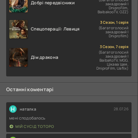
Добрі передвісники
закадровий |
DniproFilm,
BaibakooTV, OZZ)
3 Сезон, 1 серія
(Багатоголосий
Спецоперації: Левиця
закадровий |
Dniprofilm)
3 Сезон, 7 серія
(Багатоголосий
закадровий |
Дім дракона
BaibaKoTV, MGG,
Цікава Ідея,
DniproFilm, Uaflix)
Останні коментарі
Н
наталка
28.07.26
мені сподобалось
МІЙ СУСІД ТОТОРО