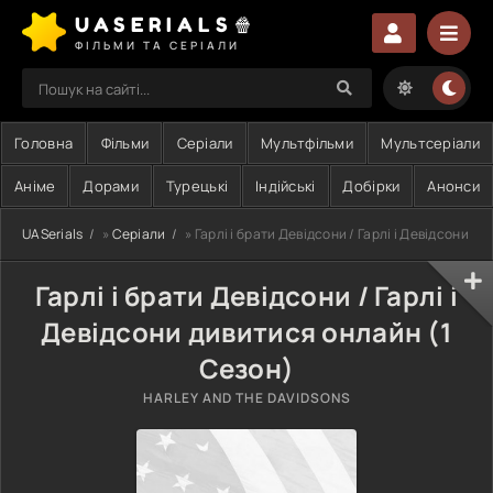
UASERIALS🍿
ФІЛЬМИ ТА СЕРІАЛИ
Головна
Фільми
Серіали
Мультфільми
Мультсеріали
Аніме
Дорами
Турецькі
Індійські
Добірки
Анонси
UASerials
»
Серіали
» Гарлі і брати Девідсони / Гарлі і Девідсони
Гарлі і брати Девідсони / Гарлі і
Девідсони дивитися онлайн (1
Сезон)
HARLEY AND THE DAVIDSONS