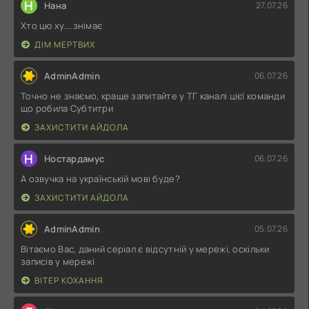
Н
Нана
27.07.26
Хто цю ху....знімає
ДІМ МЕРТВИХ
AdminAdmin
06.07.26
Точно не знаємо, краще запитайте у ТГ каналі цієї команди
що робила Субтитри
ЗАХИСТИТИ АЙДОЛА
Н
Ностардамус
06.07.26
А озвучка на українській мові буде?
ЗАХИСТИТИ АЙДОЛА
AdminAdmin
05.07.26
Вітаємо Вас, даний серіал є відсутній у мережі, оскільки
записів у мережі
ВІТЕР КОХАННЯ