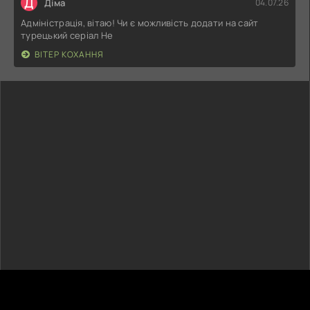
Д
Діма
04.07.26
Адміністрація, вітаю! Чи є можливість додати на сайт
турецький серіал Не
ВІТЕР КОХАННЯ