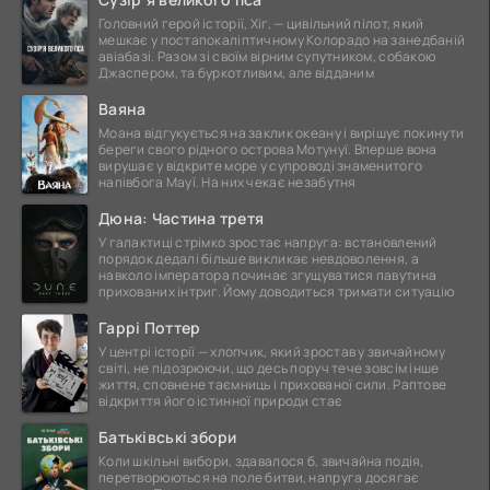
Головний герой історії, Хіг, — цивільний пілот, який
мешкає у постапокаліптичному Колорадо на занедбаній
авіабазі. Разом зі своїм вірним супутником, собакою
Джаспером, та буркотливим, але відданим
Ваяна
Моана відгукується на заклик океану і вирішує покинути
береги свого рідного острова Мотунуї. Вперше вона
вирушає у відкрите море у супроводі знаменитого
напівбога Мауї. На них чекає незабутня
Дюна: Частина третя
У галактиці стрімко зростає напруга: встановлений
порядок дедалі більше викликає невдоволення, а
навколо імператора починає згущуватися павутина
прихованих інтриг. Йому доводиться тримати ситуацію
Гаррі Поттер
У центрі історії — хлопчик, який зростав у звичайному
світі, не підозрюючи, що десь поруч тече зовсім інше
життя, сповнене таємниць і прихованої сили. Раптове
відкриття його істинної природи стає
Батьківські збори
Коли шкільні вибори, здавалося б, звичайна подія,
перетворюються на поле битви, напруга досягає