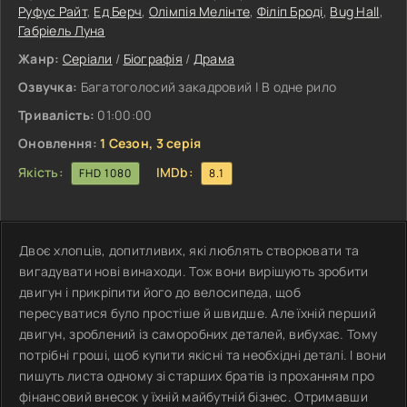
Руфус Райт
,
Ед Берч
,
Олімпія Мелінте
,
Філіп Броді
,
Bug Hall
,
Габріель Луна
Жанр:
Серіали
/
Біографія
/
Драма
Озвучка:
Багатоголосий закадровий | В одне рило
Тривалість:
01:00:00
Оновлення:
1 Сезон, 3 серія
Якість:
IMDb:
FHD 1080
8.1
Двоє хлопців, допитливих, які люблять створювати та
вигадувати нові винаходи. Тож вони вирішують зробити
двигун і прикріпити його до велосипеда, щоб
пересуватися було простіше й швидше. Але їхній перший
двигун, зроблений із саморобних деталей, вибухає. Тому
потрібні гроші, щоб купити якісні та необхідні деталі. І вони
пишуть листа одному зі старших братів із проханням про
фінансовий внесок у їхній майбутній бізнес. Отримавши