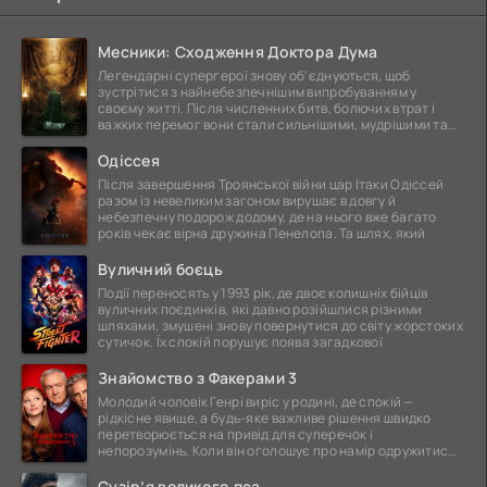
Месники: Сходження Доктора Дума
Легендарні супергерої знову об'єднуються, щоб
зустрітися з найнебезпечнішим випробуванням у
своєму житті. Після численних битв, болючих втрат і
важких перемог вони стали сильнішими, мудрішими та
ще
Одіссея
Після завершення Троянської війни цар Ітаки Одіссей
разом із невеликим загоном вирушає в довгу й
небезпечну подорож додому, де на нього вже багато
років чекає вірна дружина Пенелопа. Та шлях, який
Вуличний боєць
Події переносять у 1993 рік, де двоє колишніх бійців
вуличних поєдинків, які давно розійшлися різними
шляхами, змушені знову повернутися до світу жорстоких
сутичок. Їх спокій порушує поява загадкової
Знайомство з Факерами 3
Молодий чоловік Генрі виріс у родині, де спокій —
рідкісне явище, а будь-яке важливе рішення швидко
перетворюється на привід для суперечок і
непорозумінь. Коли він оголошує про намір одружитися,
це
Сузір’я великого пса