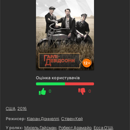
12+
Оцінка користувачів
0
0
США
,
2016
Режисер:
Кіаран Доннеллі
,
Стівен Кей
У ролях:
Міхіель Гайсман
,
Роберт Арамайо
,
Есса О'Ші
,