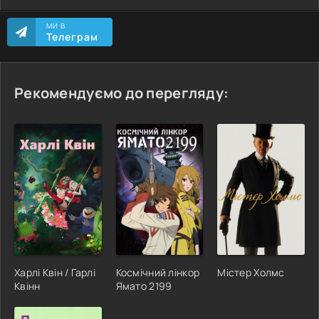
МИ В
Телеграм
Рекомендуємо до перегляду:
Харлі Квін / Гарлі
Космічний лінкор
Містер Холмс
Квінн
Ямато 2199