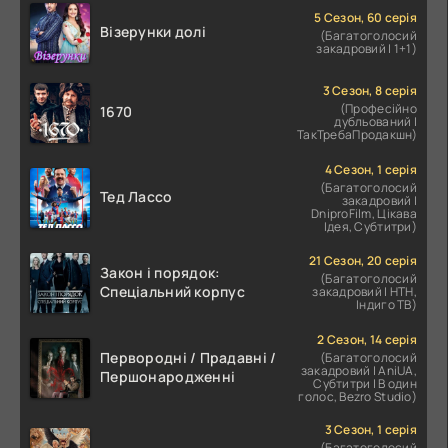
5 Сезон, 60 серія
Візерунки долі
(Багатоголосий
закадровий | 1+1)
3 Сезон, 8 серія
(Професійно
1670
дубльований |
ТакТребаПродакшн)
4 Сезон, 1 серія
(Багатоголосий
Тед Лассо
закадровий |
DniproFilm, Цікава
Ідея, Субтитри)
21 Сезон, 20 серія
Закон і порядок:
(Багатоголосий
Спеціальний корпус
закадровий | НТН,
Індиго ТВ)
2 Сезон, 14 серія
Первородні / Прадавні /
(Багатоголосий
закадровий | AniUA,
Першонародженні
Субтитри | В один
голос, Bezro Studio)
3 Сезон, 1 серія
(Багатоголосий