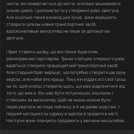
листа, він повертається до міста, оскільки зацікавився
їхньою ідеєю. І допомагає їм у створенні диво-двигуна.
Але оскільки такий винахід уже існує, вони вирішують
створити цілком новий транспортний засіб,
вдосконаливши велосипед не лише за допомогою
двигуна.
І брат ставить умову, що він також буде їхнім
рівноправним партнером. Трьом хлопцям з першого разу
вдається створити працездатний транспортний засіб.
Але старший брат вирішує, що потрібно створити ще одну
версію, але набагато кращу. Тому він віддає всі свої гроші
на те, щоб хлопці створили щось, що має відрізнятися від
того, що вже є. Він має бути потужнішим, міцнішим і
стійкішим за велосипед. Щоб на ньому можна було
пересуватися не лише поблизу, а й на далекі відстані. І
перший мотоцикл їм одразу ж вдалося продати в місті.
Наступні вони планують продавати у великих масштабах.