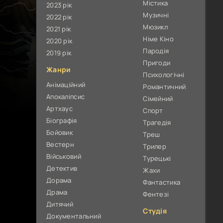
Містика
2023 рік
Музичні
2022 рік
Мюзикл
2021 рік
Німе Кіно
2020 рік
Пародія
2019 рік
Пригоди
Жанри
Психологічні
Анімаційний
Романтичний
Апокаліпсис
Сімейний
Артхаус
Спорт
Біографія
Трагедія
Бойовик
Треш
Вестерн
Трилер
Військовий
Турецькі
Детектив
Жахи
Дорама
Фантастика
Драма
Фентезі
Дитячий
Студія
Документальний