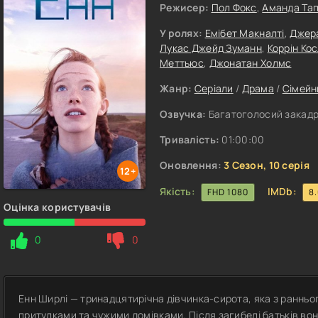
Режисер:
Пол Фокс
,
Аманда Тап
У ролях:
Емібет Макналті
,
Джер
Лукас Джейд Зуманн
,
Коррін Ко
Меттьюс
,
Джонатан Холмс
Жанр:
Серіали
/
Драма
/
Сімейн
Озвучка:
Багатоголосий закадро
Тривалість:
01:00:00
Оновлення:
3 Сезон, 10 серія
12+
Якість:
IMDb:
FHD 1080
8
Оцінка користувачів
0
0
Енн Ширлі — тринадцятирічна дівчинка-сирота, яка з раннь
притулками та чужими домівками. Після загибелі батьків во