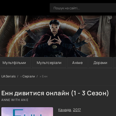
Мультфільми
Мультсеріали
Аніме
Дорами
UASerials
»
Серіали
» Енн
Енн дивитися онлайн (1 - 3 Сезон)
ANNE WITH AN E
Канада
,
2017