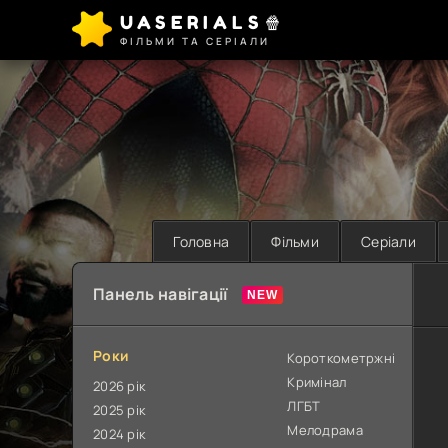
UASERIALS🍿
ФІЛЬМИ ТА СЕРІАЛИ
Головна
Фільми
Серіали
Панель навігації
Роки
Короткометржні
Кримінал
2026 рік
ЛГБТ
2025 рік
Мелодрама
2024 рік