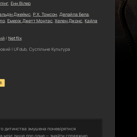
пінг
,
Енн Вілер
альдін Джеймс
,
Р.Х. Томсон
,
Делайла Бела
,
сло
,
Емерік Джетт Монтас
,
Хелен Джонс
,
Кайла
ий
/
Netflix
вий | UFdub, Суспільне Культура
.6
ого дитинства змушена поневірятися
на мріє лише про одне — знайти справжню