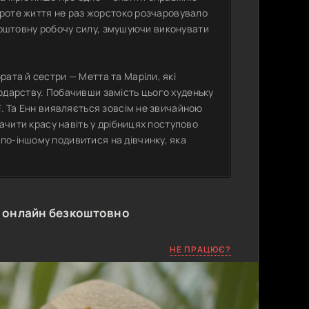
 Проте життя не раз жорстоко розчаровувало
безкоштовну робочу силу, змушуючи виконувати
рата й сестри — Метта та Маріли, які
одарству. Побачивши замість цього худеньку
ї. Та Енн виявляється зовсім не звичайною
бачити красу навіть у дрібницях поступово
по-іншому подивитися на дівчинку, яка
 онлайн безкоштовно
НЕ ПРАЦЮЄ?