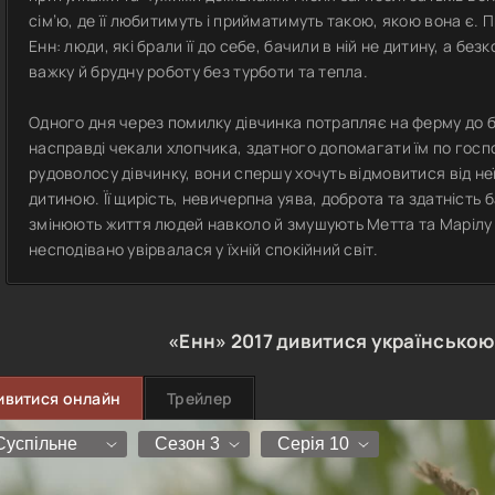
сім’ю, де її любитимуть і прийматимуть такою, якою вона є.
Енн: люди, які брали її до себе, бачили в ній не дитину, а 
важку й брудну роботу без турботи та тепла.
Одного дня через помилку дівчинка потрапляє на ферму до б
насправді чекали хлопчика, здатного допомагати їм по госп
рудоволосу дівчинку, вони спершу хочуть відмовитися від не
дитиною. Її щирість, невичерпна уява, доброта та здатність 
змінюють життя людей навколо й змушують Метта та Марілу 
несподівано увірвалася у їхній спокійний світ.
«Енн»
2017
дивитися українською
ивитися онлайн
Трейлер