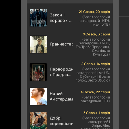
21 Сезон, 20 серія
Закон і
(Багатоголосий
порядок:
закадровий | НТН,
Індиго ТВ)
Спеціальний
корпус
9 Сезон, 3 серія
(Багатоголосий
закадровий | MGG,
Ґранчестер
ТакТребаПродакшн,
Суспільне
Культура)
2 Сезон, 14 серія
Первородні
(Багатоголосий
закадровий | AniUA,
/ Прадавні
Субтитри | В один
/
голос, Bezro Studio)
Першонародженні
4 Сезон, 22 серія
Новий
(Багатоголосий
Амстердам
закадровий | 1+1)
3 Сезон, 1 серія
Добрі
(Багатоголосий
закадровий |
передвісники
DniproFilm,