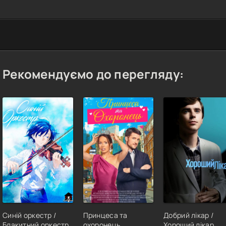
Рекомендуємо до перегляду:
Синій оркестр /
Принцеса та
Добрий лікар /
Блакитний оркестр
охоронець
Хороший лікар