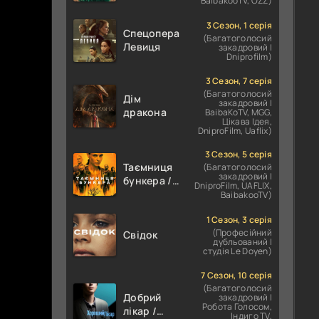
BaibakooTV, OZZ)
3 Сезон, 1 серія
Спецоперації:
(Багатоголосий
Левиця
закадровий |
Dniprofilm)
3 Сезон, 7 серія
(Багатоголосий
Дім
закадровий |
дракона
BaibaKoTV, MGG,
Цікава Ідея,
DniproFilm, Uaflix)
3 Сезон, 5 серія
Таємниця
(Багатоголосий
закадровий |
бункера /
DniproFilm, UAFLIX,
Бункер
BaibakooTV)
1 Сезон, 3 серія
(Професійний
Свідок
дубльований |
студія Le Doyen)
7 Сезон, 10 серія
(Багатоголосий
Добрий
закадровий |
Робота Голосом,
лікар /
Індиго TV,