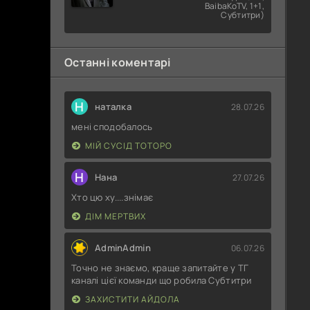
Хороший
BaibaKoTV, 1+1,
Субтитри)
лікар
Останні коментарі
Н
наталка
28.07.26
мені сподобалось
МІЙ СУСІД ТОТОРО
Н
Нана
27.07.26
Хто цю ху....знімає
ДІМ МЕРТВИХ
AdminAdmin
06.07.26
Точно не знаємо, краще запитайте у ТГ
каналі цієї команди що робила Субтитри
ЗАХИСТИТИ АЙДОЛА