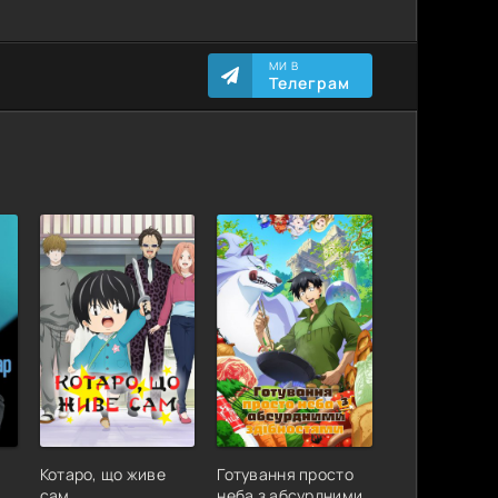
МИ В
Телеграм
Котаро, що живе
Готування просто
сам
неба з абсурдними