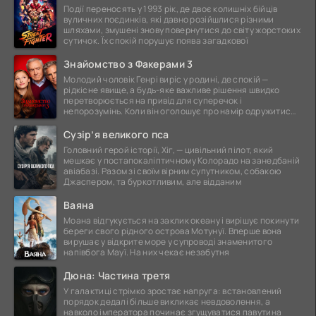
Події переносять у 1993 рік, де двоє колишніх бійців
вуличних поєдинків, які давно розійшлися різними
шляхами, змушені знову повернутися до світу жорстоких
сутичок. Їх спокій порушує поява загадкової
Знайомство з Факерами 3
Молодий чоловік Генрі виріс у родині, де спокій —
рідкісне явище, а будь-яке важливе рішення швидко
перетворюється на привід для суперечок і
непорозумінь. Коли він оголошує про намір одружитися,
це
Сузір’я великого пса
Головний герой історії, Хіг, — цивільний пілот, який
мешкає у постапокаліптичному Колорадо на занедбаній
авіабазі. Разом зі своїм вірним супутником, собакою
Джаспером, та буркотливим, але відданим
Ваяна
Моана відгукується на заклик океану і вирішує покинути
береги свого рідного острова Мотунуї. Вперше вона
вирушає у відкрите море у супроводі знаменитого
напівбога Мауї. На них чекає незабутня
Дюна: Частина третя
У галактиці стрімко зростає напруга: встановлений
порядок дедалі більше викликає невдоволення, а
навколо імператора починає згущуватися павутина