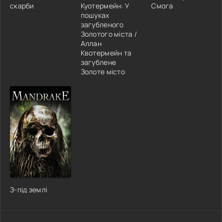
скарби
Куотермейн: У
Смога
пошуках
загубленого
Золотого міста /
Аллан
Квотермейн та
загублене
Золоте місто
З-під землі