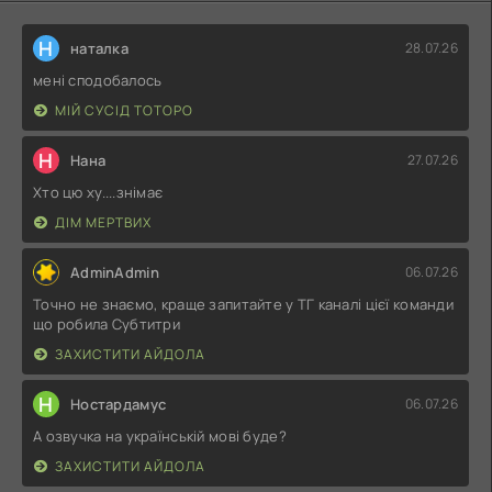
Н
наталка
28.07.26
мені сподобалось
МІЙ СУСІД ТОТОРО
Н
Нана
27.07.26
Хто цю ху....знімає
ДІМ МЕРТВИХ
AdminAdmin
06.07.26
Точно не знаємо, краще запитайте у ТГ каналі цієї команди
що робила Субтитри
ЗАХИСТИТИ АЙДОЛА
Н
Ностардамус
06.07.26
А озвучка на українській мові буде?
ЗАХИСТИТИ АЙДОЛА