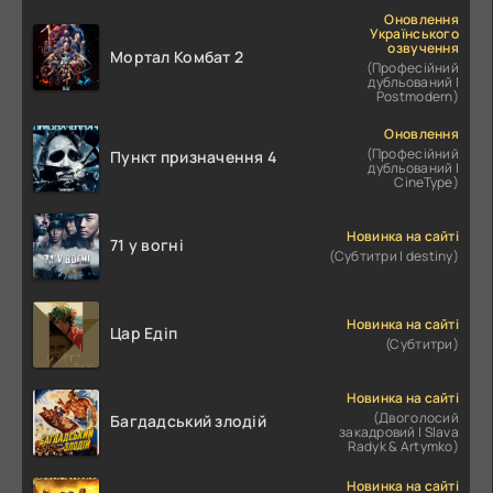
Оновлення
Українського
озвучення
Мортал Комбат 2
(Професійний
дубльований |
Postmodern)
Оновлення
(Професійний
Пункт призначення 4
дубльований |
CineType)
Новинка на сайті
71 у вогні
(Субтитри | destiny)
Новинка на сайті
Цар Едіп
(Субтитри)
Новинка на сайті
(Двоголосий
Багдадський злодій
закадровий | Slava
Radyk & Artymko)
Новинка на сайті