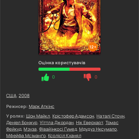
12+
Оцінка користувачів
0
0
США
,
2008
Режисер:
Марк Аткінс
У ролях:
Шон Майкл
,
Крістофер Адамсон
,
Наталі Стоун
,
Деніел Бонжур
,
Уїттла Джордан
,
Нік Еверхарт
,
Томас
Фейкуд
,
Мзуза
,
Фівайінкосі Ґумед
,
Мдудуз Нксумало
,
Мфейфа Мсіманґо
,
Ксолісіл Кханял