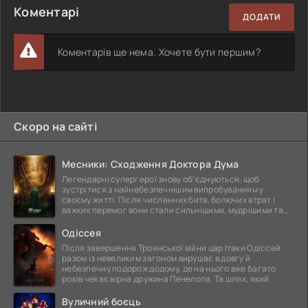
Коментарі
ДОДАТИ
Коментарів ще нема. Хочете бути першим?
Скоро на сайті
Месники: Сходження Доктора Дума
Легендарні супергерої знову об'єднуються, щоб
зустрітися з найнебезпечнішим випробуванням у
своєму житті. Після численних битв, болючих втрат і
важких перемог вони стали сильнішими, мудрішими та
ще
Одіссея
Після завершення Троянської війни цар Ітаки Одіссей
разом із невеликим загоном вирушає в довгу й
небезпечну подорож додому, де на нього вже багато
років чекає вірна дружина Пенелопа. Та шлях, який
Вуличний боєць