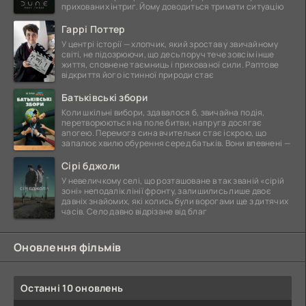
прихованих інтриг. Йому доводиться тримати ситуацію
Гаррі Поттер
У центрі історії — хлопчик, який зростав у звичайному
світі, не підозрюючи, що десь поруч тече зовсім інше
життя, сповнене таємниць і прихованої сили. Раптове
відкриття його істинної природи стає
Батьківські збори
Коли шкільні вибори, здавалося б, звичайна подія,
перетворюються на поле битви, напруга досягає
апогею. Перемога сина вчительки стає іскрою, що
запалює хвилю обурення серед батьків. Вони впевнені —
Сірі бджоли
У невеличкому селі, що розташоване в так званій «сірій
зоні» неподалік лінії фронту, залишились лише двоє
давніх знайомих, які колись були ворогами ще з дитячих
часів. Село давно відрізане від благ
Оновлення фільмів
Останні 10 оновлень