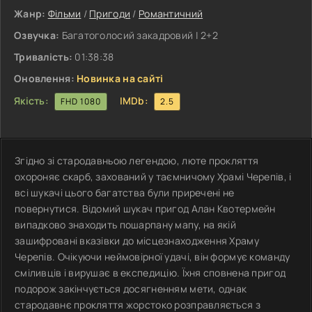
Жанр:
Фільми
/
Пригоди
/
Романтичний
Озвучка:
Багатоголосий закадровий | 2+2
Тривалість:
01:38:38
Оновлення:
Новинка на сайті
Якість:
IMDb:
FHD 1080
2.5
Згідно зі стародавньою легендою, люте прокляття
охороняє скарб, захований у таємничому Храмі Черепів, і
всі шукачі цього багатства були приречені не
повернутися. Відомий шукач пригод Алан Квотермейн
випадково знаходить пошарпану мапу, на якій
зашифровані вказівки до місцезнаходження Храму
Черепів. Очікуючи неймовірної удачі, він формує команду
сміливців і вирушає в експедицію. Їхня сповнена пригод
подорож закінчується досягненням мети, однак
стародавнє прокляття жорстоко розправляється з