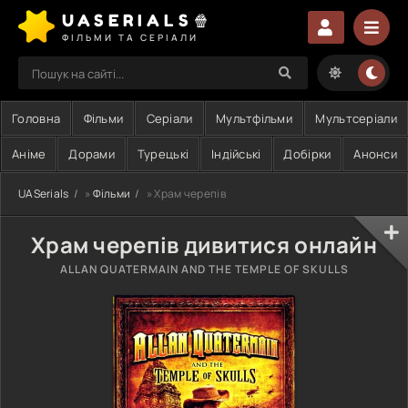
UASERIALS🍿
ФІЛЬМИ ТА СЕРІАЛИ
Головна
Фільми
Серіали
Мультфільми
Мультсеріали
Аніме
Дорами
Турецькі
Індійські
Добірки
Анонси
UASerials
»
Фільми
» Храм черепів
Храм черепів дивитися онлайн
ALLAN QUATERMAIN AND THE TEMPLE OF SKULLS