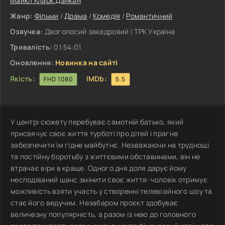
Майкл Кларк Данкан
Жанр:
Фільми
/
Драма
/
Комедія
/
Романтичний
Озвучка:
Двоголосий закадровий | ТРК Україна
Тривалість:
01:54:01
Оновлення:
Новинка на сайті
Якість:
IMDb:
FHD 1080
5.5
У центрі сюжету перебуває самотній батько, який
присвячує своє життя турботі про дітей і прагне
забезпечити їм гідне майбутнє. Незважаючи на труднощі
та постійну боротьбу з життєвими обставинами, він не
втрачає віри в краще. Одного дня доля дарує йому
несподіваний шанс змінити своє життя: чоловік отримує
можливість взяти участь у створенні телевізійного шоу та
стає його ведучим. Незабаром проєкт здобуває
величезну популярність, а разом із нею до головного