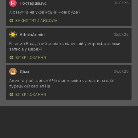
Н
Ностардамус
06.07.26
А озвучка на українській мові буде?
ЗАХИСТИТИ АЙДОЛА
AdminAdmin
05.07.26
Вітаємо Вас, даний серіал є відсутній у мережі, оскільки
записів у мережі
ВІТЕР КОХАННЯ
Д
Діма
04.07.26
Адміністрація, вітаю! Чи є можливість додати на сайт
турецький серіал Не
ВІТЕР КОХАННЯ