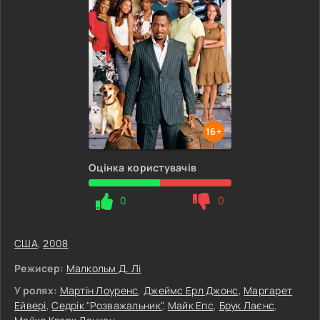
16+
Оцінка користувачів
0
0
США
,
2008
Режисер:
Малкольм Д. Лі
У ролях:
Мартін Лоуренс
,
Джеймс Ерл Джонс
,
Маргарет
Ейвері
,
Седрік "Розважальник"
,
Майк Епс
,
Брук Лаєнс
,