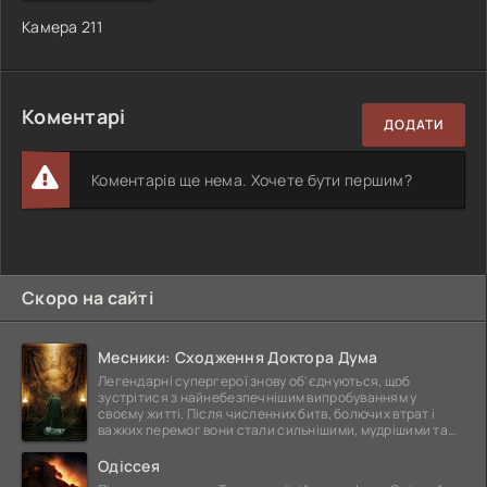
Камера 211
Коментарі
ДОДАТИ
Коментарів ще нема. Хочете бути першим?
Скоро на сайті
Месники: Сходження Доктора Дума
Легендарні супергерої знову об'єднуються, щоб
зустрітися з найнебезпечнішим випробуванням у
своєму житті. Після численних битв, болючих втрат і
важких перемог вони стали сильнішими, мудрішими та
ще
Одіссея