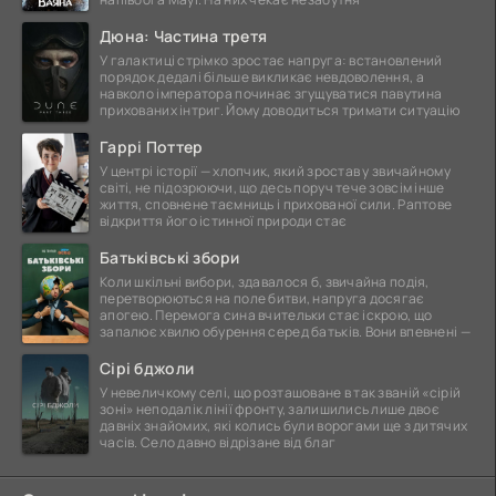
Дюна: Частина третя
У галактиці стрімко зростає напруга: встановлений
порядок дедалі більше викликає невдоволення, а
навколо імператора починає згущуватися павутина
прихованих інтриг. Йому доводиться тримати ситуацію
Гаррі Поттер
У центрі історії — хлопчик, який зростав у звичайному
світі, не підозрюючи, що десь поруч тече зовсім інше
життя, сповнене таємниць і прихованої сили. Раптове
відкриття його істинної природи стає
Батьківські збори
Коли шкільні вибори, здавалося б, звичайна подія,
перетворюються на поле битви, напруга досягає
апогею. Перемога сина вчительки стає іскрою, що
запалює хвилю обурення серед батьків. Вони впевнені —
Сірі бджоли
У невеличкому селі, що розташоване в так званій «сірій
зоні» неподалік лінії фронту, залишились лише двоє
давніх знайомих, які колись були ворогами ще з дитячих
часів. Село давно відрізане від благ