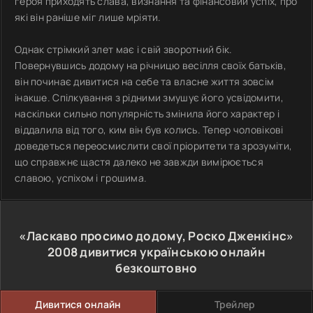
героя приходять слава, визнання та фінансовий успіх, про
які він раніше міг лише мріяти.
Однак стрімкий злет має і свій зворотний бік.
Повернувшись додому на річницю весілля своїх батьків,
він починає дивитися на себе та власне життя зовсім
інакше. Спілкування з рідними змушує його усвідомити,
наскільки сильно популярність змінила його характер і
віддалила від того, ким він був колись. Тепер чоловікові
доведеться переосмислити свої пріоритети та зрозуміти,
що справжнє щастя далеко не завжди вимірюється
славою, успіхом і грошима.
«Ласкаво просимо додому, Роско Дженкінс»
2008
дивитися українською онлайн
безкоштовно
Дивитися онлайн
Трейлер