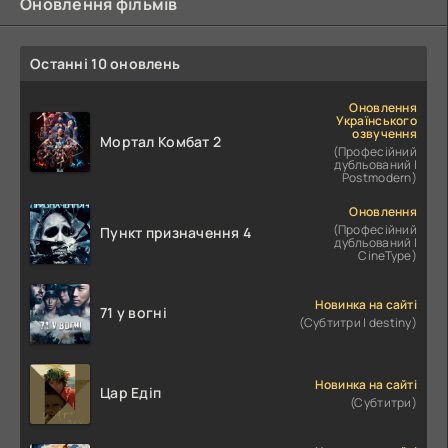
Оновлення фільмів
Останні 10 оновлень
Оновлення
Українського
озвучення
Мортал Комбат 2
(Професійний
дубльований |
Postmodern)
Оновлення
(Професійний
Пункт призначення 4
дубльований |
CineType)
Новинка на сайті
71 у вогні
(Субтитри | destiny)
Новинка на сайті
Цар Едіп
(Субтитри)