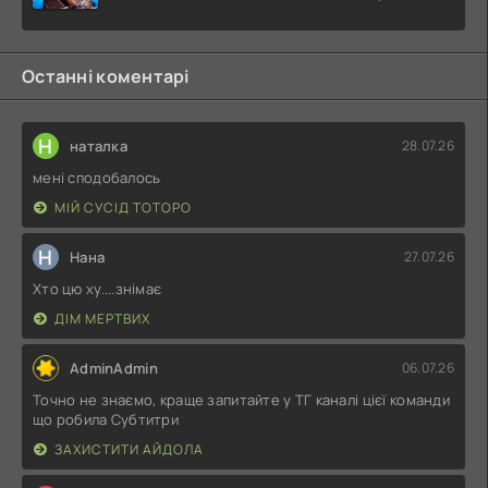
Останні коментарі
Н
наталка
28.07.26
мені сподобалось
МІЙ СУСІД ТОТОРО
Н
Нана
27.07.26
Хто цю ху....знімає
ДІМ МЕРТВИХ
AdminAdmin
06.07.26
Точно не знаємо, краще запитайте у ТГ каналі цієї команди
що робила Субтитри
ЗАХИСТИТИ АЙДОЛА