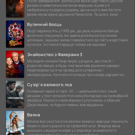
Після завершення Троянської війни цар Ітаки Одіссей
разом із невеликим загоном вирушає в довгу й
небезпечну подорож додому, де на нього вже багато
років чекає вірна дружина Пенелопа. Та шлях, який
Вуличний боєць
Події переносять у 1993 рік, де двоє колишніх бійців
вуличних поєдинків, які давно розійшлися різними
шляхами, змушені знову повернутися до світу жорстоких
сутичок. Їх спокій порушує поява загадкової
Знайомство з Факерами 3
Молодий чоловік Генрі виріс у родині, де спокій —
рідкісне явище, а будь-яке важливе рішення швидко
перетворюється на привід для суперечок і
непорозумінь. Коли він оголошує про намір одружитися,
це
Сузір’я великого пса
Головний герой історії, Хіг, — цивільний пілот, який
мешкає у постапокаліптичному Колорадо на занедбаній
авіабазі. Разом зі своїм вірним супутником, собакою
Джаспером, та буркотливим, але відданим
Ваяна
Моана відгукується на заклик океану і вирішує покинути
береги свого рідного острова Мотунуї. Вперше вона
вирушає у відкрите море у супроводі знаменитого
напівбога Мауї. На них чекає незабутня