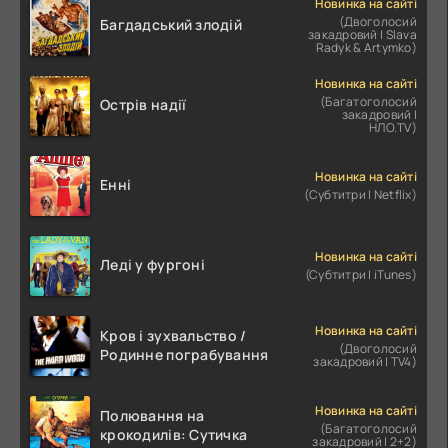
Новинка на сайті
(Двоголосий
Багдадський злодій
закадровий | Slava
Radyk & Artymko)
Новинка на сайті
(Багатоголосий
Острів надії
закадровий |
НЛО.TV)
Новинка на сайті
Енні
(Субтитри | Netflix)
Новинка на сайті
Леді у фургоні
(Субтитри | iTunes)
Новинка на сайті
Кров і зухвальство /
(Двоголосий
Родинне пограбування
закадровий | TV4)
Новинка на сайті
Полювання на
(Багатоголосий
крокодилів: Сутичка
закадровий | 2+2)