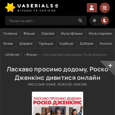
UASERIALS🍿
ФІЛЬМИ ТА СЕРІАЛИ
Головна
Фільми
Серіали
Мультфільми
Мультсеріали
Аніме
Дорами
Турецькі
Індійські
Добірки
Анонси
UASerials
»
Фільми
» Ласкаво просимо додому, Роско Дженкінс
Ласкаво просимо додому, Роско
Дженкінс дивитися онлайн
WELCOME HOME, ROSCOE JENKINS