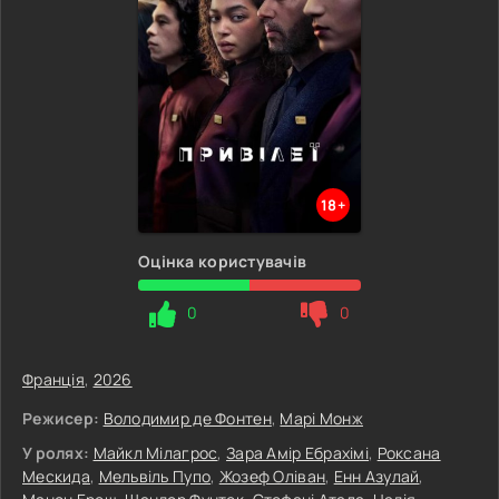
18+
Оцінка користувачів
0
0
Франція
,
2026
Режисер:
Володимир де Фонтен
,
Марі Монж
У ролях:
Майкл Мілагрос
,
Зара Амір Ебрахімі
,
Роксана
Мескида
,
Мельвіль Пупо
,
Жозеф Оліван
,
Енн Азулай
,