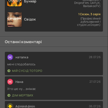
Бункер
DniproFilm, UAFLIX,
BaibakooTV)
1 Сезон, 3 серія
(Професійний
Свідок
дубльований |
студія Le Doyen)
Останні коментарі
Н
наталка
28.07.26
мені сподобалось
МІЙ СУСІД ТОТОРО
Н
Нана
27.07.26
Хто цю ху....знімає
ДІМ МЕРТВИХ
AdminAdmin
06.07.26