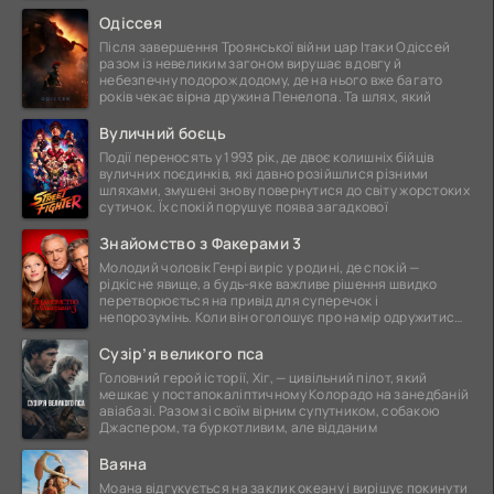
ще
Одіссея
Після завершення Троянської війни цар Ітаки Одіссей
разом із невеликим загоном вирушає в довгу й
небезпечну подорож додому, де на нього вже багато
років чекає вірна дружина Пенелопа. Та шлях, який
Вуличний боєць
Події переносять у 1993 рік, де двоє колишніх бійців
вуличних поєдинків, які давно розійшлися різними
шляхами, змушені знову повернутися до світу жорстоких
сутичок. Їх спокій порушує поява загадкової
Знайомство з Факерами 3
Молодий чоловік Генрі виріс у родині, де спокій —
рідкісне явище, а будь-яке важливе рішення швидко
перетворюється на привід для суперечок і
непорозумінь. Коли він оголошує про намір одружитися,
це
Сузір’я великого пса
Головний герой історії, Хіг, — цивільний пілот, який
мешкає у постапокаліптичному Колорадо на занедбаній
авіабазі. Разом зі своїм вірним супутником, собакою
Джаспером, та буркотливим, але відданим
Ваяна
Моана відгукується на заклик океану і вирішує покинути