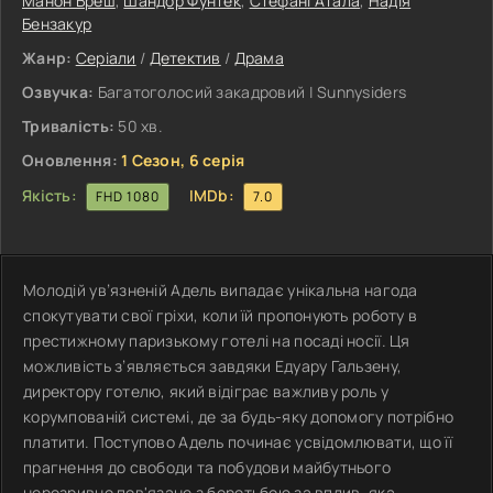
Манон Бреш
,
Шандор Фунтек
,
Стефані Атала
,
Надія
Бензакур
Жанр:
Серіали
/
Детектив
/
Драма
Озвучка:
Багатоголосий закадровий | Sunnysiders
Тривалість:
50 хв.
Оновлення:
1 Сезон, 6 серія
Якість:
IMDb:
FHD 1080
7.0
Молодій ув’язненій Адель випадає унікальна нагода
спокутувати свої гріхи, коли їй пропонують роботу в
престижному паризькому готелі на посаді носії. Ця
можливість з’являється завдяки Едуару Гальзену,
директору готелю, який відіграє важливу роль у
корумпованій системі, де за будь-яку допомогу потрібно
платити. Поступово Адель починає усвідомлювати, що її
прагнення до свободи та побудови майбутнього
нерозривно пов'язане з боротьбою за вплив, яка