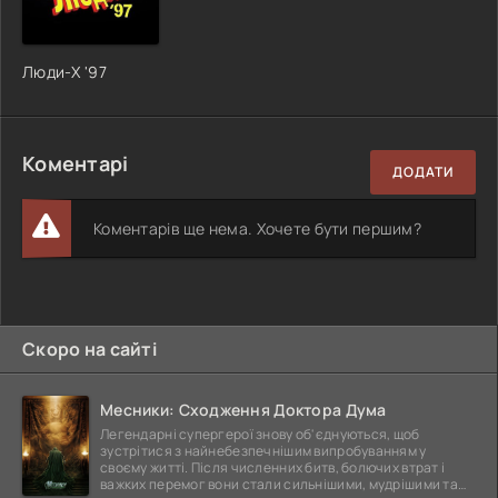
Люди-X '97
Коментарі
ДОДАТИ
Коментарів ще нема. Хочете бути першим?
Скоро на сайті
Месники: Сходження Доктора Дума
Легендарні супергерої знову об'єднуються, щоб
зустрітися з найнебезпечнішим випробуванням у
своєму житті. Після численних битв, болючих втрат і
важких перемог вони стали сильнішими, мудрішими та