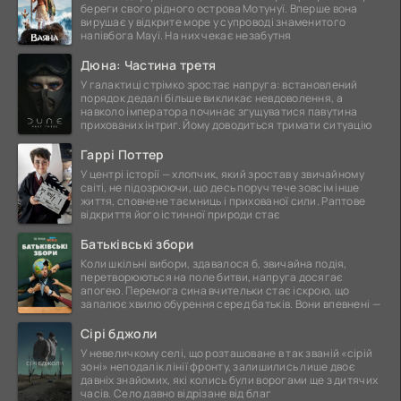
береги свого рідного острова Мотунуї. Вперше вона
вирушає у відкрите море у супроводі знаменитого
напівбога Мауї. На них чекає незабутня
Дюна: Частина третя
У галактиці стрімко зростає напруга: встановлений
порядок дедалі більше викликає невдоволення, а
навколо імператора починає згущуватися павутина
прихованих інтриг. Йому доводиться тримати ситуацію
Гаррі Поттер
У центрі історії — хлопчик, який зростав у звичайному
світі, не підозрюючи, що десь поруч тече зовсім інше
життя, сповнене таємниць і прихованої сили. Раптове
відкриття його істинної природи стає
Батьківські збори
Коли шкільні вибори, здавалося б, звичайна подія,
перетворюються на поле битви, напруга досягає
апогею. Перемога сина вчительки стає іскрою, що
запалює хвилю обурення серед батьків. Вони впевнені —
Сірі бджоли
У невеличкому селі, що розташоване в так званій «сірій
зоні» неподалік лінії фронту, залишились лише двоє
давніх знайомих, які колись були ворогами ще з дитячих
часів. Село давно відрізане від благ