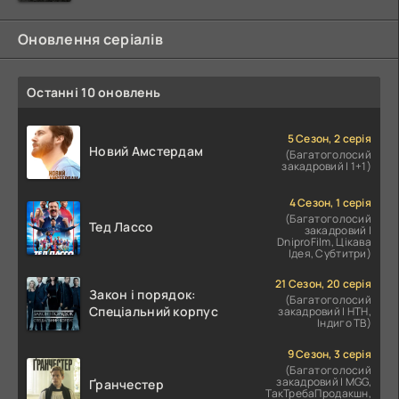
Оновлення серіалів
Останні 10 оновлень
5 Сезон, 2 серія
Новий Амстердам
(Багатоголосий
закадровий | 1+1)
4 Сезон, 1 серія
(Багатоголосий
Тед Лассо
закадровий |
DniproFilm, Цікава
Ідея, Субтитри)
21 Сезон, 20 серія
Закон і порядок:
(Багатоголосий
Спеціальний корпус
закадровий | НТН,
Індиго ТВ)
9 Сезон, 3 серія
(Багатоголосий
закадровий | MGG,
Ґранчестер
ТакТребаПродакшн,