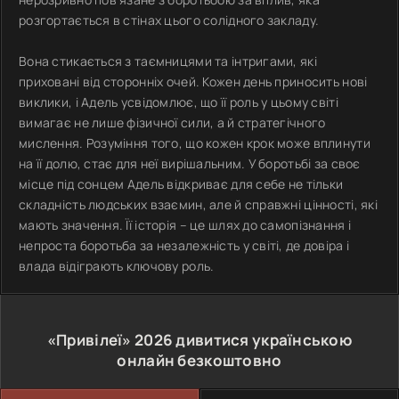
розгортається в стінах цього солідного закладу.
Вона стикається з таємницями та інтригами, які
приховані від сторонніх очей. Кожен день приносить нові
виклики, і Адель усвідомлює, що її роль у цьому світі
вимагає не лише фізичної сили, а й стратегічного
мислення. Розуміння того, що кожен крок може вплинути
на її долю, стає для неї вирішальним. У боротьбі за своє
місце під сонцем Адель відкриває для себе не тільки
складність людських взаємин, але й справжні цінності, які
мають значення. Її історія – це шлях до самопізнання і
непроста боротьба за незалежність у світі, де довіра і
влада відіграють ключову роль.
«Привілеї»
2026
дивитися українською
онлайн безкоштовно