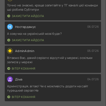
Точно не знаємо, краще запитайте у ТГ каналі цієї команди
що робила Субтитри
ЗАХИСТИТИ АЙДОЛА
Н
Ностардамус
06.07.26
А озвучка на українській мові буде?
ЗАХИСТИТИ АЙДОЛА
AdminAdmin
05.07.26
Вітаємо Вас, даний серіал є відсутній у мережі, оскільки
записів у мережі
ВІТЕР КОХАННЯ
Д
Діма
04.07.26
Адміністрація, вітаю! Чи є можливість додати на сайт
турецький серіал Не
ВІТЕР КОХАННЯ