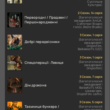
Суспільне
Культура)
2 Сезон, 14 серія
Первородні / Прадавні /
(Багатоголосий
закадровий | AniUA,
Першонародженні
Субтитри | В один
голос, Bezro Studio)
3 Сезон, 1 серія
(Багатоголосий
Добрі передвісники
закадровий |
DniproFilm,
BaibakooTV, OZZ)
3 Сезон, 1 серія
(Багатоголосий
Спецоперації: Левиця
закадровий |
Dniprofilm)
3 Сезон, 7 серія
(Багатоголосий
закадровий |
Дім дракона
BaibaKoTV, MGG,
Цікава Ідея,
DniproFilm, Uaflix)
3 Сезон, 5 серія
Таємниця бункера /
(Багатоголосий
закадровий |