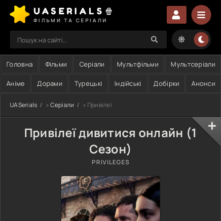
UASERIALS🍿
ФІЛЬМИ ТА СЕРІАЛИ
Головна
Фільми
Серіали
Мультфільми
Мультсеріали
Аніме
Дорами
Турецькі
Індійські
Добірки
Анонси
UASerials
»
Серіали
» Привілеї
Привілеї дивитися онлайн (1
Сезон)
PRIVILEGES