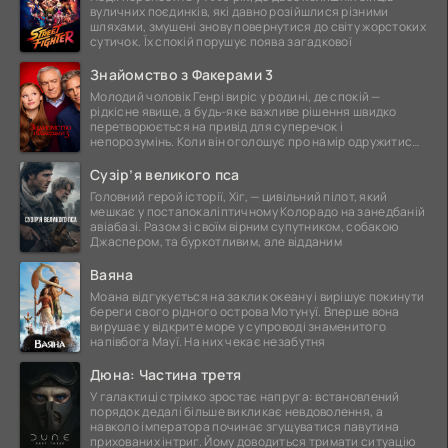
вуличних поєдинків, які давно розійшлися різними
шляхами, змушені знову повернутися до світу жорстоких
сутичок. Їх спокій порушує поява загадкової
Знайомство з Факерами 3
Молодий чоловік Генрі виріс у родині, де спокій —
рідкісне явище, а будь-яке важливе рішення швидко
перетворюється на привід для суперечок і
непорозумінь. Коли він оголошує про намір одружитися,
це
Сузір’я великого пса
Головний герой історії, Хіг, — цивільний пілот, який
мешкає у постапокаліптичному Колорадо на занедбаній
авіабазі. Разом зі своїм вірним супутником, собакою
Джаспером, та буркотливим, але відданим
Ваяна
Моана відгукується на заклик океану і вирішує покинути
береги свого рідного острова Мотунуї. Вперше вона
вирушає у відкрите море у супроводі знаменитого
напівбога Мауї. На них чекає незабутня
Дюна: Частина третя
У галактиці стрімко зростає напруга: встановлений
порядок дедалі більше викликає невдоволення, а
навколо імператора починає згущуватися павутина
прихованих інтриг. Йому доводиться тримати ситуацію