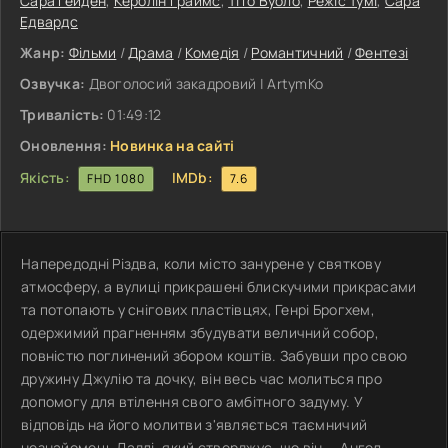
Сара Гейден
,
Керолін Ґраймс
,
Тіто Вуоло
,
Режіс Тумі
,
Сара
Едвардс
Жанр:
Фільми
/
Драма
/
Комедія
/
Романтичний
/
Фентезі
Озвучка:
Двоголосий закадровий | ArtymKo
Тривалість:
01:49:12
Оновлення:
Новинка на сайті
Якість:
IMDb:
FHD 1080
7.6
Напередодні Різдва, коли місто занурене у святкову
атмосферу, а вулиці прикрашені блискучими прикрасами
та потопають у снігових пластівцях, Генрі Брогхем,
одержимий прагненням збудувати величний собор,
повністю поглинений збором коштів. Забувши про свою
дружину Джулію та дочку, він весь час молиться про
допомогу для втілення свого амбітного задуму. У
відповідь на його молитви з'являється таємничий
незнайомець Дадлі, який стверджує, що він — Ангел.