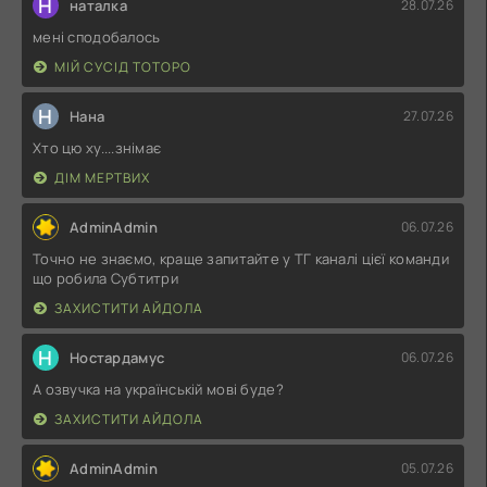
Н
наталка
28.07.26
мені сподобалось
МІЙ СУСІД ТОТОРО
Н
Нана
27.07.26
Хто цю ху....знімає
ДІМ МЕРТВИХ
AdminAdmin
06.07.26
Точно не знаємо, краще запитайте у ТГ каналі цієї команди
що робила Субтитри
ЗАХИСТИТИ АЙДОЛА
Н
Ностардамус
06.07.26
А озвучка на українській мові буде?
ЗАХИСТИТИ АЙДОЛА
AdminAdmin
05.07.26