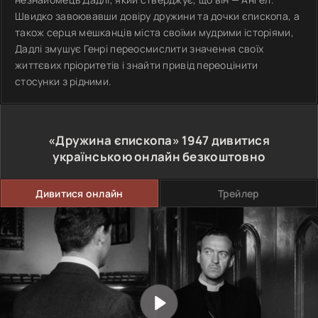
Швидко завоювавши довіру дружини та дочки єпископа, а
також серця мешканців міста своїми мудрими історіями,
Дадлі змушує Генрі переосмислити значення своїх
життєвих пріоритетів і знайти привід переоцінити
стосунки з рідними.
«Дружина єпископа»
1947
дивитися
українською онлайн безкоштовно
Дивитися онлайн
Трейлер