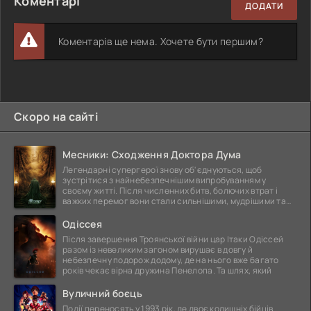
Коментарі
ДОДАТИ
Коментарів ще нема. Хочете бути першим?
Скоро на сайті
Месники: Сходження Доктора Дума
Легендарні супергерої знову об'єднуються, щоб
зустрітися з найнебезпечнішим випробуванням у
своєму житті. Після численних битв, болючих втрат і
важких перемог вони стали сильнішими, мудрішими та
ще
Одіссея
Після завершення Троянської війни цар Ітаки Одіссей
разом із невеликим загоном вирушає в довгу й
небезпечну подорож додому, де на нього вже багато
років чекає вірна дружина Пенелопа. Та шлях, який
Вуличний боєць
Події переносять у 1993 рік, де двоє колишніх бійців