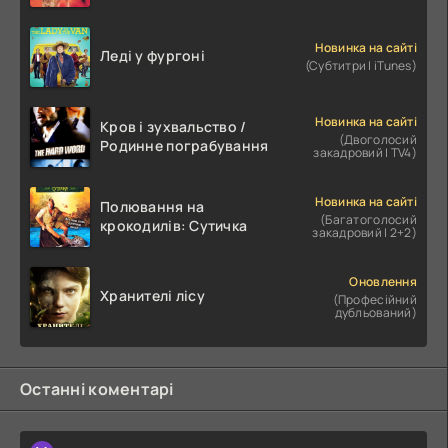
Новинка на сайті
Леді у фургоні
(Субтитри | iTunes)
Новинка на сайті
Кров і зухвальство /
(Двоголосий
Родинне пограбування
закадровий | TV4)
Новинка на сайті
Полювання на
(Багатоголосий
крокодилів: Сутичка
закадровий | 2+2)
Оновлення
Хранителі лісу
(Професійний
дубльований)
Останні коментарі