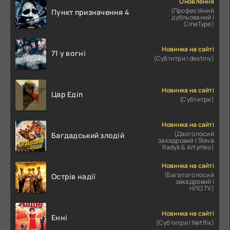
Оновлення
(Професійний
Пункт призначення 4
дубльований |
CineType)
Новинка на сайті
71 у вогні
(Субтитри | destiny)
Новинка на сайті
Цар Едіп
(Субтитри)
Новинка на сайті
(Двоголосий
Багдадський злодій
закадровий | Slava
Radyk & Artymko)
Новинка на сайті
(Багатоголосий
Острів надії
закадровий |
НЛО.TV)
Новинка на сайті
Енні
(Субтитри | Netflix)