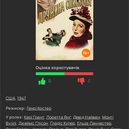
16+
Оцінка користувачів
0
0
США
,
1947
Режисер:
Генрі Костер
У ролях:
Кері Ґрант
,
Лоретта Янґ
,
Девід Найвен
,
Монті
Вуллі
,
Джеймс Ґлісон
,
Ґледіс Купер
,
Ельза Ланчестер
,